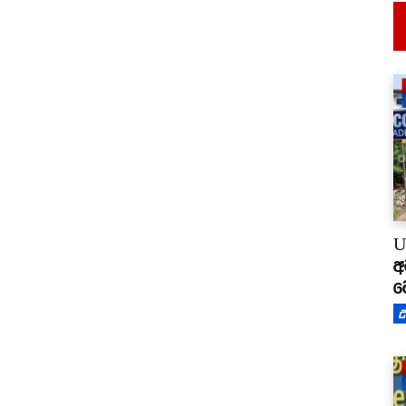
U
අ
ම
උ