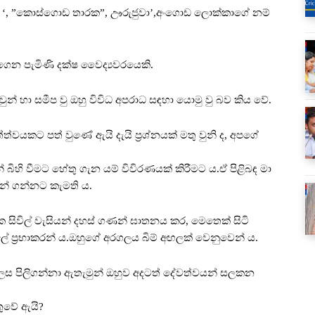
ුෂ් ‘, ”කොස්ගොඩ තාරක”, ඌරුජුවා’,අංගොඩ ලොක්කාගේ නම්
නගෙන පැමිණි දක්ෂ වෛද්‍යවරයෙකි.
වුන් හා සමීප වු ඔහු විවිධ අපරාධ සඳහා යොමු වු බව කිය වේ.
්වයකට පත් වුණේ ඇයි දැයි ප්‍රශ්නයක් මතු වුනි ද, අපගේ
ිහි වීමට හේතු ගැන යම් විවිරණයක් කිරීමට ය.ඒ පිළිබඳ මා
න් ගන්නට කැමති ය.
 සිවිල් වැසියන් දහස් ගණන් ඝාතනය කර, මෙතෙක් සිටි
ලේ ප්‍රභාකරන් ය.ඔහුගේ අරගලය බිම් අඟලක් වෙනුවෙන් ය.
ස පිලිගන්නා ඇතැමුන් ඔහුව අදටත් දේවත්වයන් සලකන
ුවේ ඇයි?