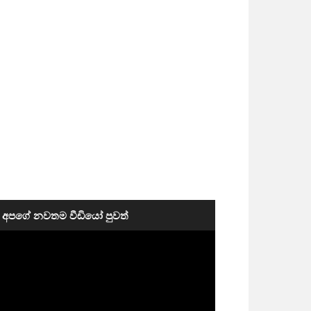
අපගේ නවතම වීඩියෝ පුවත්