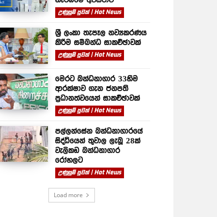
උණුසුම් පුවත් | Hot News
ශ්‍රී ලංකා තැපෑල නව්‍යකරණය
කිරීම සම්බන්ධ සාකච්ඡාවක්
උණුසුම් පුවත් | Hot News
මෙරට බන්ධනාගාර 33හිම
ආරක්ෂාව ගැන ජනපති
ප්‍රධානත්වයෙන් සාකච්ඡාවක්
උණුසුම් පුවත් | Hot News
පල්ලන්සේන බන්ධනාගාරයේ
සිද්ධියෙන් තුවාල ලැබූ 28ක්
වැලිකඩ බන්ධනාගාර
රෝහලට
උණුසුම් පුවත් | Hot News
Load more