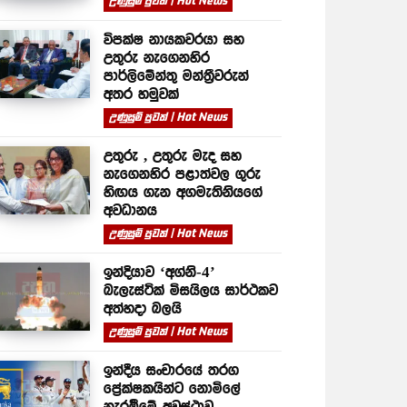
උණුසුම් පුවත් | Hot News
විපක්ෂ නායකවරයා සහ
උතුරු නැගෙනහිර
පාර්ලිමේන්තු මන්ත්‍රීවරුන්
අතර හමුවක්
උණුසුම් පුවත් | Hot News
උතුරු , උතුරු මැද සහ
නැගෙනහිර පළාත්වල ගුරු
හිඟය ගැන අගමැතිනියගේ
අවධානය
උණුසුම් පුවත් | Hot News
ඉන්දියාව ‘අග්නි-4’
බැලැස්ටික් මිසයිලය සාර්ථකව
අත්හදා බලයි
උණුසුම් පුවත් | Hot News
ඉන්දීය සංචාරයේ තරග
ප්‍රේක්ෂකයින්ට නොමිලේ
නැරඹීමේ අවස්ථාව