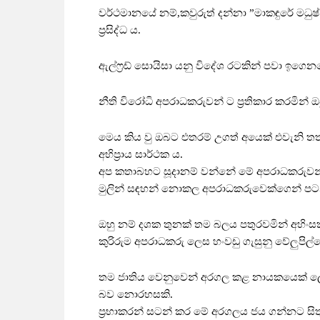
වර්ථමානයේ නම්,කවුරුත් දන්නා ”මාකඳුරේ මධ
ප්‍රසිද්ධ ය.
ඇල්ෆ්‍රඩ් සොයිසා යනු විදේශ රටකින් පවා ඉගෙ
නීති විරෝධි අපරාධකරුවන් ට ප්‍රතිකාර කරමින් ඔ
මෙය කිය වු ඔබට එතරම් උගත් අයෙක් එවැනි තත්ත
අභිප්‍රාය සාර්ථක ය.
අප කතාබහට සූදානම් වන්නේ මේ අපරාධකරුවන් බ
මුලින් සඳහන් නොකල අපරාධකරුවෙක්ගෙන් පට
ඔහු නම් දශක තුනක් තම බලය පතුරවමින් අහිංසක
කුරිරුම අපරාධකරු ලෙස හංවඩු ගැසුනු වේලුපිල්
තම ජාතිය වෙනුවෙන් අරගල කළ නායකයෙක් ලෙ
බව නොරහසකි.
ප්‍රභාකරන් සටන් කර මේ අරගලය ජය ගන්නට සිත