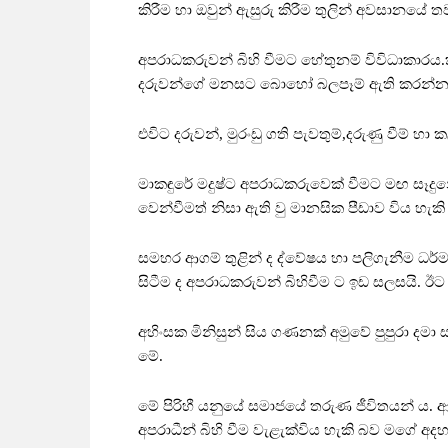
කිරීම හා ඔවුන් ඇසුරු කිරීම තුලින් අවසානයේ ත
අපරාධකරුවන් බිහි වීමට හේතුනම් විවිධාකාරය
දරුවන්ගේ මනසට බොහෝ බලපෑම් ඇති කරන්න
එවිට දරුවන්, මුරංඩු ගති පැවතුම්,දරුණු වීම් හා 
මාකඳුරේ මදුෂ්ට අපරාධකරුවෙක් වීමට මඟ සෑදුන
වෙන්වීමත් නිසා ඇති වු මානසික පීඩාව විය හැකි
සමහර ආගම් තුළින් ද ද්වේෂය හා පලිගැනීම ධර්ම
සිටීම ද අපරාධකරුවන් බිහිවීම ට ඉඩ සලසයි. ඊට හ
අහිංසක මිනිසුන් සිය ගණනක් අමුවේ පුපුරා දමා 
මේ.
මේ පිරිහී යනුයේ සමාජයේ තරුණ ජීවිතයන් ය. ආ
අපරාධීන් බිහි වීම වැළැක්විය හැකි බව මගේ අදහ