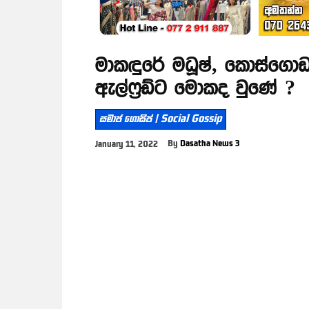
මාකඳුරේ මධූෂ්, කොස්ග
ඇල්ෆ්‍රඩ්ට මොකද වුණේ ?
සමාජ ගොසිප් | Social Gossip
By
Dasatha News 3
January 11, 2022