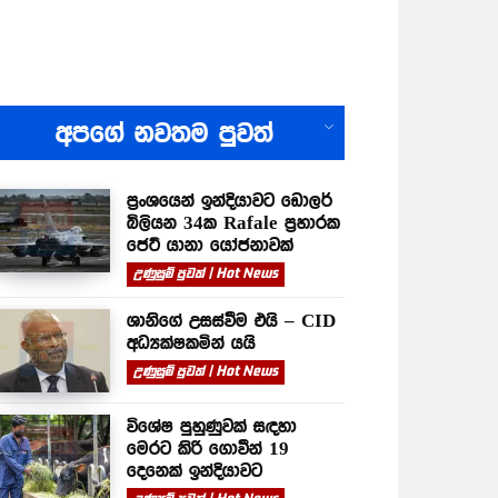
All
අපගේ නවතම පුවත්
ප්‍රංශයෙන් ඉන්දියාවට ඩොලර්
බිලියන 34ක Rafale ප්‍රහාරක
ජෙට් යානා යෝජනාවක්
උණුසුම් පුවත් | Hot News
ශානිගේ උසස්වීම එයි – CID
අධ්‍යක්ෂකමින් යයි
උණුසුම් පුවත් | Hot News
විශේෂ පුහුණුවක් සඳහා
මෙරට කිරි ගොවීන් 19
දෙනෙක් ඉන්දියාවට