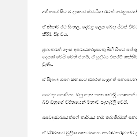
අතීතයේ සිට ම ලංකාව ස්වාධීන රටක් වෙනුවෙන් 
ඒ නිසාම රට සිංහල, දෙමළ ලෙස බෙදා ජීවත් වී
කිරීම සිදු විය.
ප්‍රභාකරන් ලෙස අපරාධකරුවෙකු බිහි වීමට හේතු
දෙයක් වෙයි මෙහි එනම්, ඒ යුද්ධය එතරම් ශක්
වුණි..
ඒ පිළිබඳ මගෙ කතාවට එතරම් වැදගත් නොවෙන බ
වෛද්‍ය සොයිසා; ඔහු ගැන කතා කරද්දි පොතපත
බව ඔහුගේ චරිතයෙන් මනාව පැහැදිලි වෙයි.
වෛද්‍යවරයෙක්ගේ කාර්යය නම් තරාතිරමක් න
ඒ ධර්මතාව මුලික කොටගෙන අපරාධකරුවන්ට ප්‍ර