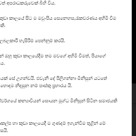
වත් අපරාධකරුවෙක් බිහි විය.
.කුඩා කාලයේ සිට ම මවු-පිය සෙනෙහස,රැකවරණය අහිමි වීම
කි.
කලබලකාරී හැසිරීම් පෙන්නුම් කරයි.
ේ ඔහු කුඩා කාලයේදීම තම මවගේ අහිමි වීමත්, පියාගේ
 ය.
යක් සේ උගන්වයි. එවැනි දේ පිලිගන්නා මිනිසුන් යටතේ
ොදම නිදසුන නම් පාස්කු ප්‍රහාරය යි.
ස්වර්ගයේ කන්‍යාවියන් සොයන මුග්ධ මිනිසුන් සිටින සමාජයකි
කල්ප හා කුඩා කාලයෙදී ම ගුණදම් ඉගැන්වීම තුළින් මේ
සයි.