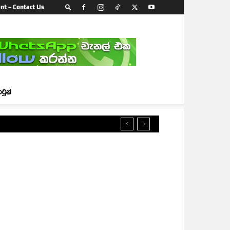
nt – Contact Us
ාටූන්