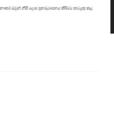
ොකර ඔවුන් නිසි ලෙස පුනරුථාපනය කිරීමට කටයුතු කළ