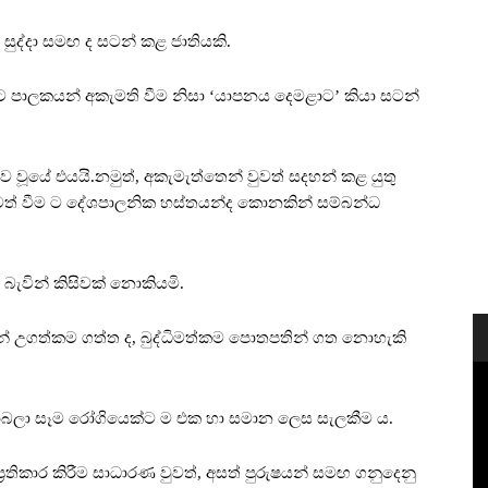
සුද්දා සමඟ ද සටන් කළ ජාතියකි.
මට පාලකයන් අකැමති වීම නිසා ‘යාපනය දෙමළාට’ කියා සටන්
ව වූයේ එයයි.නමුත්, අකැමැත්තෙන් වුවත් සදහන් කළ යුතු
තිමත් වීම ට දේශපාලනික හස්තයන්ද කොනකින් සම්බන්ධ
ැවින් කිසිවක් නොකියමි.
ින් උගත්කම ගත්ත ද, බුද්ධිමත්කම පොතපතින් ගත නොහැකි
ොබලා සෑම රෝගියෙක්ට ම එක හා සමාන ලෙස සැලකීම ය.
තිකාර කිරීම සාධාරණ වුවත්, අසත් පුරුෂයන් සමඟ ගනුදෙනු