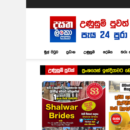
Dasatha
Lanka
News
මුල් පිටුව
ප්‍රධාන
උණුසුම්
දේශීය
තරු 
උණුසුම් පුවත්
ප්‍රංශයෙන් ඉන්දියාවට 