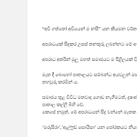
“අවි ගත්තෝ අවියෙන් ම නසී” යන කියමන වර්තමා
අපරාධයක් සිදුකර උසස් තනතුරු ලබන්නට මේ අංග
අපරාධ අතරින් මුලු මහත් සමාජයට ම පිළිලයක් 
මෑත දී බොහෝ පාතාලයට සම්බන්ධ අයවලුන් ම
තහවුරු කරමින් ය.
සමාජය තුළ විවිධ මතවාද ගොඩ නැගීමටත්, දූෂණ, 
පාතාල කල්ලි බිහි වේ.
කෙසේ නමුත්, මේ අපරාධයන් සිදු වන්නේ මෑත
‘මරුසිරා’,’ඇල්ෆ්‍රඩ් සොයිසා’ යන පෝරකයට න