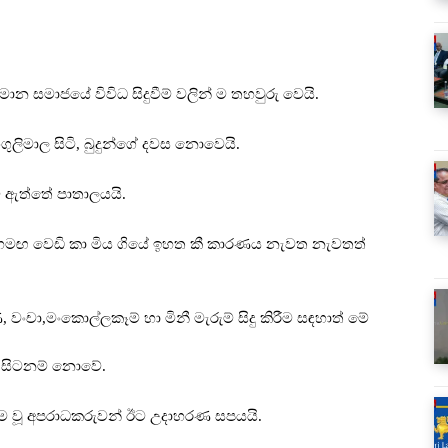
න සමාජයේ විවිධ සිදුවීම් වලින් ම තහවුරු වෙයි.
ුලිමාල සිටි, බුදුන්ගේ දවස නොවෙයි.
වී ඇත්තේ පාතාලයයි.
හමඟ වෙඩි කා මිය ගියේ ඉහත කී කාරණය නැවත නැවතත්
වංචා,මංකොල්ලකෑම් හා මිනී මැරුම් සිදු කිරීම සඳහාත් මේ
ක සිටනම් නොවේ.
ියම වූ අපරාධකරුවන් ඊට උදාහරණ සපයයි.