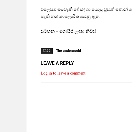
එලෙසම මෙවැනි දේ සඳහා යොමු වූවන් කොන් න
හැකි නම් කාලොචිත වෙනු ඇත..
සටහන – ගොසිප් ලංකා නිව්ස්
The underworld
TAGS
LEAVE A REPLY
Log in to leave a comment