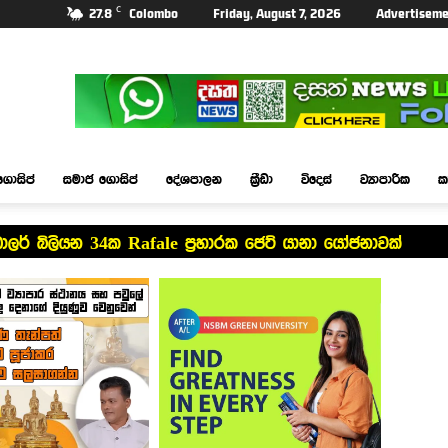
C
27.8
Colombo
Friday, August 7, 2026
Advertiseme
ගොසිප්
සමාජ ගොසිප්
දේශපාලන
ක්‍රීඩා
විදෙස්
ව්‍යාපාරික
ක
ඩොලර් බිලියන 34ක Rafale ප්‍රහාරක ජෙට් යානා යෝජනාවක්