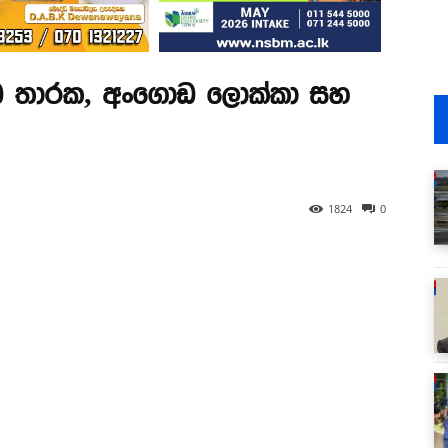
ොඩ තාරක, අංගොඩ ලොක්කා සහ
1824
0