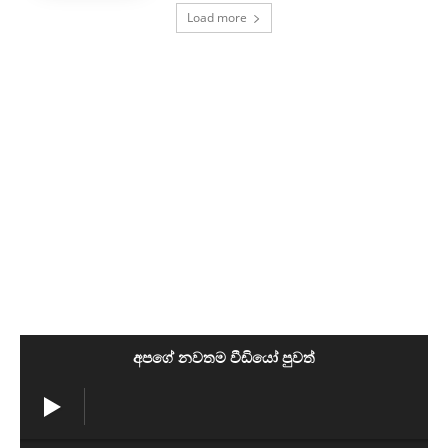
Load more
අපගේ නවතම වීඩියෝ පුවත්