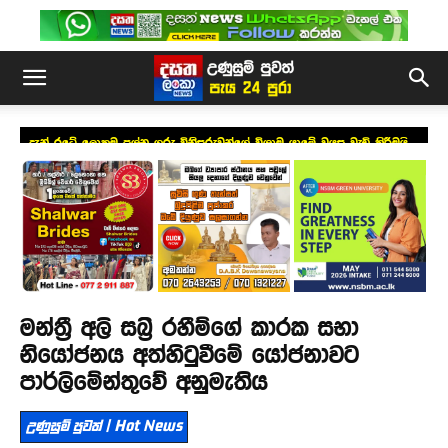
දැන් රටේ ලොකුම ප්‍රශ්න ගරු විනිසුරුවන්ගේ විශ්‍රාම යාමේ වයස වැඩි කිරීමයි –
සජිත්
මන්ත්‍රී අලි සබ්‍රි රහීම්ගේ කාරක සභා
නියෝජනය අත්හිටුවීමේ යෝජනාවට
පාර්ලිමේන්තුවේ අනුමැතිය
උණුසුම් පුවත් | Hot News