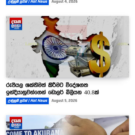
උණුසුම් පුවත් | Hot News
August 4, 2026
රුපියල ශක්තිමත් කිරීමට විදේශගත
ඉන්දියානුවන්ගෙන් ඩොලර් බිලියන 40.8ක්
උණුසුම් පුවත් | Hot News
August 5, 2026