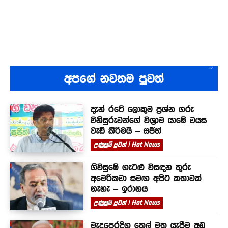
අපගේ නවතම පුවත්
දැන් රටේ ලොකුම ප්‍රශ්න ගරු
විනිසුරුවන්ගේ විශ්‍රාම යාමේ වයස
වැඩි කිරීමයි – සජිත්
උණුසුම් පුවත් | Hot News
ගිවිසුමේ ගැටළු විසඳන තුරු
අමෙරිකවා සමඟ අපිට කතාවක්
නැහැ – ඉරානය
උණුසුම් පුවත් | Hot News
මැදපෙරදිග තෙල් මත යැපීම අඩු