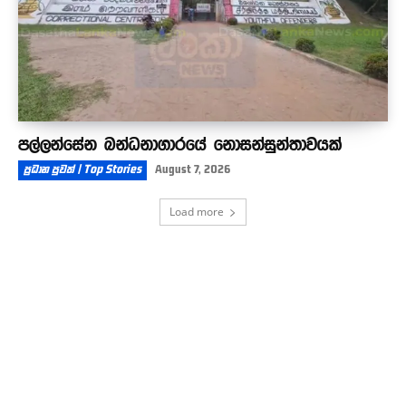
පල්ලන්සේන බන්ධනාගාරයේ නොසන්සුන්තාවයක්
ප්‍රධාන පුවත් | Top Stories
August 7, 2026
Load more