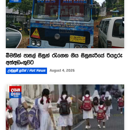
බීමතින් පාසල් සිසුන් රැගෙන ගිය සිසුසැරියේ රියදුරු
අත්අඩංගුවට
උණුසුම් පුවත් | Hot News
August 4, 2026