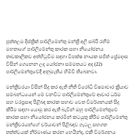
පුත්තලම දිස්ත්‍රික් පාර්ලිමේන්තු මන්ත්‍රී අලි සබ්රි රහීම්
මහතාගේ පාර්ලිමේන්තු කාරක සභා නියෝජනය
තාවකාලිකව අත්හිටුවීම සඳහා විපක්ෂ නායක සජිත් ප්‍රේමදාස
විසින් ගෙනෙන ලද යෝජනා සම්මතයට අද (22)
පාර්ලිමේන්තුවේදී අනුමැතිය හිමිවී තිබෙනවා.
මන්ත්‍රීවරයා විසින් සිදු කර ඇති නීති විරෝධී විෂමාචාර ක්‍රියාව
සම්බන්ධයෙන් මේ වනවිට පාර්ලිමේන්තුවේ ආචාර ධර්ම
සහ වරප්‍රසාද පිළිබඳ කාරක සභාව වෙත විමර්ශනයක් සිදු
කිරීම සඳහා යොමු කර ඇති බැවින් ඔහු පාර්ලිමේන්තුවේ
කාරක සභා නියෝජනය කරමින් කටයුතු කිරීම පාර්ලිමේන්තු
මන්ත්‍රීවරයන්ගේ චර්යාවන් පිළිබඳව ගැටලු සහගත
තත්ත්වයක් නිර්මාණය කරන හෙයින්ද, එකී විමර්ශනය