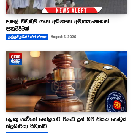
පාසල් නිවාඩුව ගැන අධ්‍යාපන අමාත්‍යාංශයෙන්
දැනුම්දීමක්
උණුසුම් පුවත් | Hot News
August 6, 2026
ලොකු පැටීගේ ගෝලයාට වැඩේ දුන් බව කියන පොලිස්
නිලධාරියා රිමාන්ඩ්