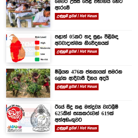
මෙවර උසස් පෙළ විභාගය හෙට
ඇරඹේ
උණුසුම් පුවත් | Hot News
පළාත් 05කට තද සුළං පිළිබඳ
අවවාදාත්මක නිවේදනයක්
උණුසුම් පුවත් | Hot News
මිලියන 476ක ජනකායක් සමරන
ලෝක ආදිවාසී දිනය අදයි
උණුසුම් පුවත් | Hot News
ඊයේ සිදු කළ මත්ද්‍රව්‍ය වැටලීම්
625කින් සැකකරුවන් 619ක්
අත්අඩංගුවට
උණුසුම් පුවත් | Hot News