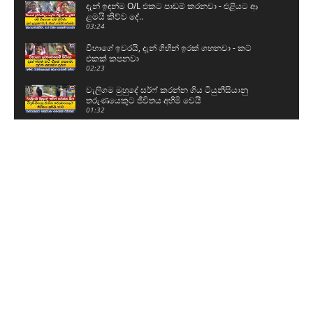
දැන් ඉඳන්ම O/L එකට පාඩම් කරනවා - එළියට ආ
ළමයි කිව්ව දේ..
03:24
විභාගේ ඉවරයි, දැන් ගිහින් ඉරක් ගහනවා - කට්
එකක් කපනවා
02:23
වැලිගම මුහුදේ සර්ෆ් කරන්න ගිය ටියුනීසියානු
තරුණයෙකුට ජීවිතය අහිමි වෙයි
01:32
ශිෂ්‍යත්ව විභාගය ලියන්න කළින් පොඩ්ඩෝ කියපු
කතා
01:59
නව යුද හමුදාපති ශ්‍රී මහා බෝධිය සහ රුවන්වැලි මහා
සෑය වැඳ පුදාගනී
04:20
ග්‍රාම නිලධාරීන් වැඩ වර්ජනයකට සැරසෙයි - අපි
ලෙඩ නිවාඩු දානවා
05:15
59වෙනි උපන්දිනය සරලව සැමරු ටී.බී සරත්
03:06
බන්ධනාගාර සිද්ධිවල පිටිපස්සේ ඉන්නේ ආණ්ඩුව..?
08:48