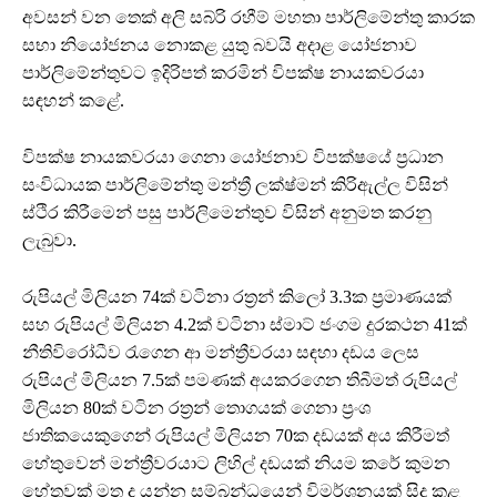
අවසන් වන තෙක් අලි සබ්රි රහීම් මහතා පාර්ලිමේන්තු කාරක
සභා නියෝජනය නොකළ යුතු බවයි අදාළ යෝජනාව
පාර්ලිමේන්තුවට ඉදිරිපත් කරමින් විපක්ෂ නායකවරයා
සඳහන් කළේ.
විපක්ෂ නායකවරයා ගෙනා යෝජනාව විපක්ෂයේ ප්‍රධාන
සංවිධායක පාර්ලිමේන්තු මන්ත්‍රී ලක්ෂ්මන් කිරිඇල්ල විසින්
ස්ථිර කිරීමෙන් පසු පාර්ලිමෙන්තුව විසින් අනුමත කරනු
ලැබුවා.
රුපියල් මිලියන 74ක් වටිනා රත්‍රන් කිලෝ 3.3ක ප්‍රමාණයක්
සහ රුපියල් මිලියන 4.2ක් වටිනා ස්මාට් ජංගම දුරකථන 41ක්
නීතිවිරෝධීව රැගෙන ආ මන්ත්‍රීවරයා සඳහා දඩය ලෙස
රුපියල් මිලියන 7.5ක් පමණක් අයකරගෙන තිබීමත් රුපියල්
මිලියන 80ක් වටින රත්‍රන් තොගයක් ගෙනා ප්‍රංශ
ජාතිකයෙකුගෙන් රුපියල් මිලියන 70ක දඩයක් අය කිරීමත්
හේතුවෙන් මන්ත්‍රීවරයා‍ට ලිහිල් දඩයක් නියම කරේ කුමන
හේතුවක් මත ද යන්න සම්බන්ධයෙන් විමර්ශනයක් සිදු කළ