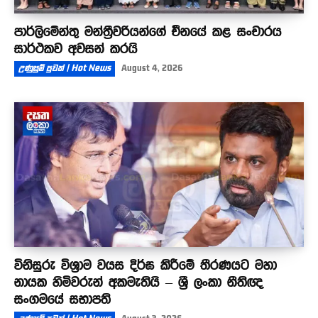
පාර්ලිමේන්තු මන්ත්‍රීවරියන්ගේ චීනයේ කළ සංචාරය
සාර්ථකව අවසන් කරයි
උණුසුම් පුවත් | Hot News
August 4, 2026
විනිසුරු විශ්‍රාම වයස දිර්ඝ කිරීමේ තීරණයට මහා
නායක හිමිවරුන් අකමැතියි – ශ්‍රී ලංකා නීතිඥ
සංගමයේ සභාපති