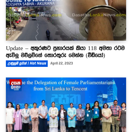
Update – අකුරණට ප්‍රහාරයක් කියා 118 අමතා රටම
ඇවිලූ මව්ලවිගේ තොරතුරු මෙන්න (වීඩියෝ)
උණුසුම් පුවත් | Hot News
April 22, 2023