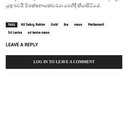
යුතු බවයි විපක්ෂනායකවරයා මෙහිදී කියාසිටියේ.
Ali Sabry Rahim
Gold
lka
news
Parliament
TAGS
Sri Lanka
sri lanka news
LEAVE A REPLY
LOG IN TO LEAVE A COMMENT