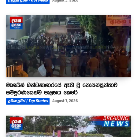
උණුසුම් පුවත් | Hot News
August 3, 2026
මැගසින් බන්ධනාගාරයේ ඇති වූ නොසන්සුන්තාව
සම්පූර්ණයෙන්ම පාලනය කෙරේ
ප්‍රධාන පුවත් | Top Stories
August 7, 2026