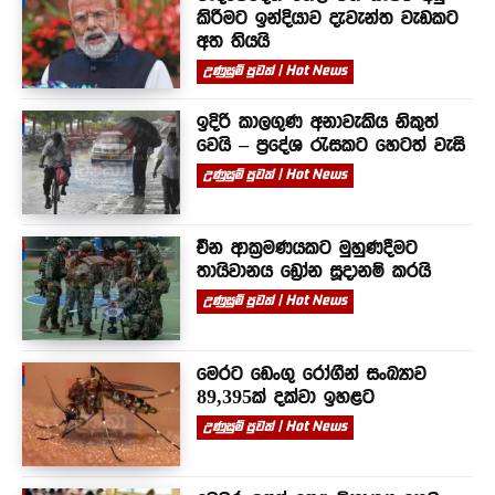
කිරීමට ඉන්දියාව දැවැන්ත වැඩකට
අත තියයි
උණුසුම් පුවත් | Hot News
ඉදිරි කාලගුණ අනාවැකිය නිකුත්
වෙයි – ප්‍රදේශ රැසකට හෙටත් වැසි
උණුසුම් පුවත් | Hot News
චීන ආක්‍රමණයකට මුහුණදීමට
තායිවානය ඩ්‍රෝන සූදානම් කරයි
උණුසුම් පුවත් | Hot News
මෙරට ඩෙංගු රෝගීන් සංඛ්‍යාව
89,395ක් දක්වා ඉහළට
උණුසුම් පුවත් | Hot News