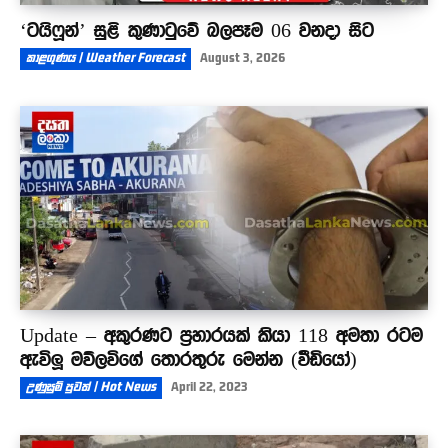
‘ටයිෆූන්’ සුළි කුණාටුවේ බලපෑම 06 වනදා සිට
කාළගුණය | Weather Forecast
August 3, 2026
Update – අකුරණට ප්‍රහාරයක් කියා 118 අමතා රටම
ඇවිලූ මව්ලවිගේ තොරතුරු මෙන්න (වීඩියෝ)
උණුසුම් පුවත් | Hot News
April 22, 2023