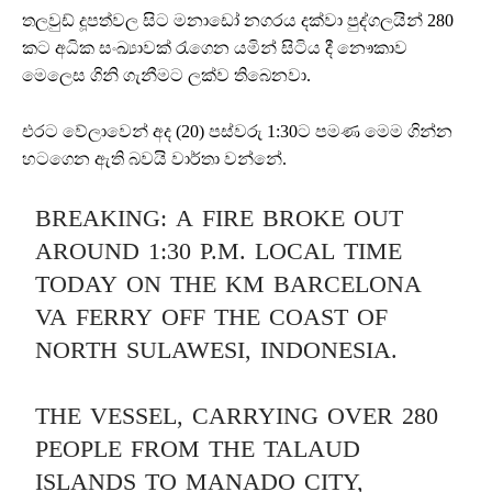
තලවුඩ් දූපත්වල සිට මනාඩෝ නගරය දක්වා පුද්ගලයින් 280
කට අධික සංඛ්‍යාවක් රැගෙන යමින් සිටිය දී නෞකාව
මෙලෙස ගිනි ගැනීමට ලක්ව තිබෙනවා.
එරට වේලාවෙන් අද (20) පස්වරු 1:30ට පමණ මෙම ගින්න
හටගෙන ඇති බවයි වාර්තා වන්නේ.
BREAKING: A FIRE BROKE OUT
AROUND 1:30 P.M. LOCAL TIME
TODAY ON THE KM BARCELONA
VA FERRY OFF THE COAST OF
NORTH SULAWESI, INDONESIA.
THE VESSEL, CARRYING OVER 280
PEOPLE FROM THE TALAUD
ISLANDS TO MANADO CITY,