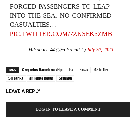
FORCED PASSENGERS TO LEAP
INTO THE SEA. NO CONFIRMED
CASUALTIES…
PIC.TWITTER.COM/7ZKSEK3ZMB
— Volcaholic 🌋 (@volcaholic1)
July 20, 2025
Gregorius Barcelona ship
lka
news
Ship Fire
TAGS
Sri Lanka
sri lanka news
Srilanka
LEAVE A REPLY
LOG IN TO LEAVE A COMMENT