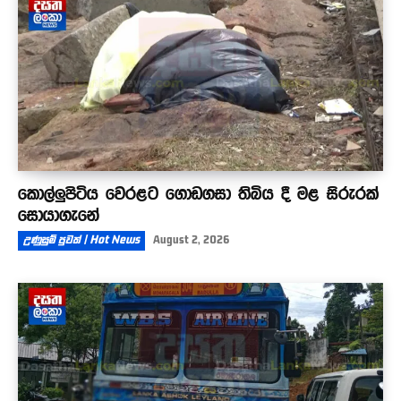
කොල්ලුපිටිය වෙරළට ගොඩගසා තිබිය දී මළ සිරුරක්
සොයාගැනේ
උණුසුම් පුවත් | Hot News
August 2, 2026