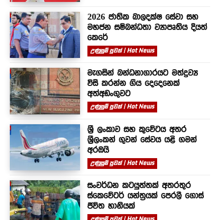
2026 ජාතික බාලදක්ෂ සේවා සහ
මහජන සම්බන්ධතා ව්‍යාපෘතිය දියත්
කෙරේ
උණුසුම් පුවත් | Hot News
මැගසින් බන්ධනාගාරයට මත්ද්‍රව්‍ය
විසි කරන්න ගිය දෙදෙනෙක්
අත්අඩංගුවට
උණුසුම් පුවත් | Hot News
ශ්‍රී ලංකාව සහ කුවේටය අතර
ශ්‍රීලංකන් ගුවන් සේවය යළි ගමන්
අරඹයි
උණුසුම් පුවත් | Hot News
සංවර්ධන කටයුත්තක් අතරතුර
ස්කෙවේටර් යන්ත්‍රයක් පෙරලී ගොස්
ජීවිත හානියක්
උණුසුම් පුවත් | Hot News