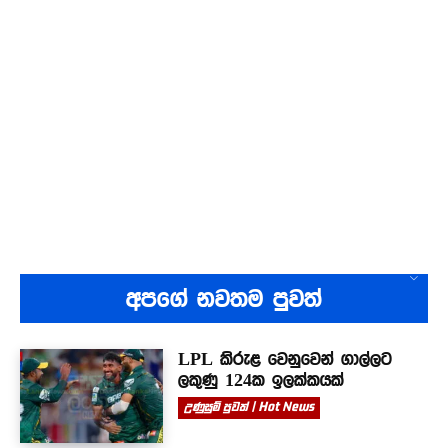
අපගේ නවතම පුවත්
LPL කිරුළ වෙනුවෙන් ගාල්ලට
ලකුණු 124ක ඉලක්කයක්
උණුසුම් පුවත් | Hot News