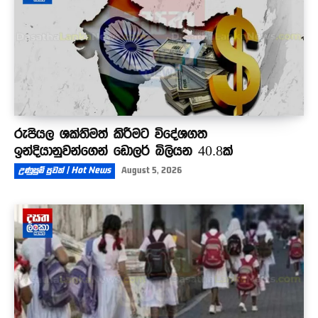
රුපියල ශක්තිමත් කිරීමට විදේශගත
ඉන්දියානුවන්ගෙන් ඩොලර් බිලියන 40.8ක්
උණුසුම් පුවත් | Hot News
August 5, 2026