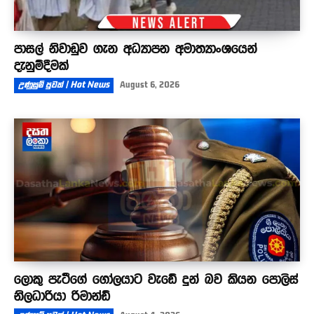
පාසල් නිවාඩුව ගැන අධ්‍යාපන අමාත්‍යාංශයෙන්
දැනුම්දීමක්
උණුසුම් පුවත් | Hot News
August 6, 2026
ලොකු පැටීගේ ගෝලයාට වැඩේ දුන් බව කියන පොලිස්
නිලධාරියා රිමාන්ඩ්