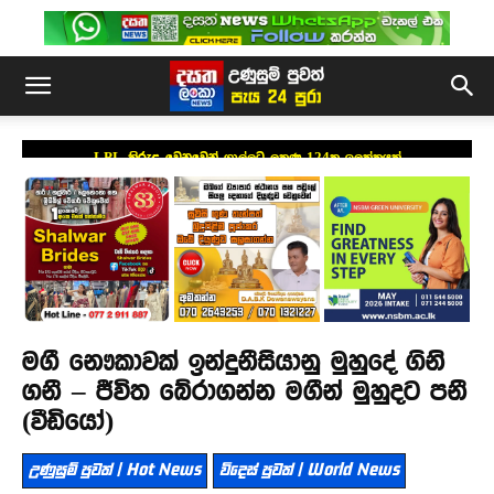
LPL කිරුළ වෙනුවෙන් ගාල්ලට ලකුණු 124ක ඉලක්කයක්
මගී නෞකාවක් ඉන්දුනීසියානු මුහුදේ ගිනි
ගනී – ජීවිත බේරාගන්න මගීන් මුහුදට පනී
(වීඩියෝ)
උණුසුම් පුවත් | Hot News
විදෙස් පුවත් | World News