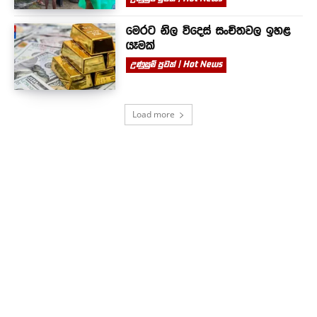
මෙරට නිල විදෙස් සංචිතවල ඉහළ
යෑමක්
උණුසුම් පුවත් | Hot News
Load more