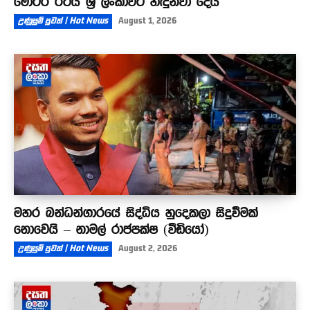
මෝටර් රථය ශ්‍රී ලංකාවට හඳුන්වා දෙයි
උණුසුම් පුවත් | Hot News
August 1, 2026
මහර බන්ධන්ගාරයේ සිද්ධිය හුදෙකලා සිදුවීමක්
නොවෙයි – නාමල් රාජපක්ෂ (වීඩියෝ)
උණුසුම් පුවත් | Hot News
August 2, 2026