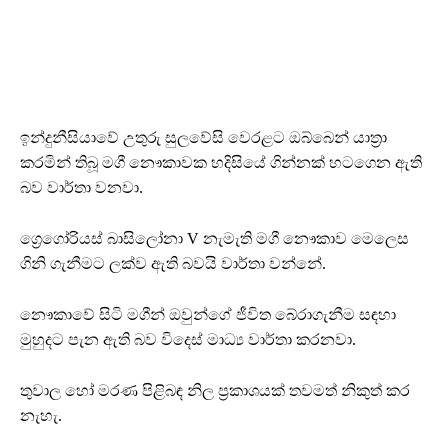
ඉන්දුනීසියාවේ උතුරු සුලවේසි වෙරළට ඔබ්බෙන් යාත්‍රා
කරමින් තිබූ මගී නෞකාවක හදිසියේ ගින්නක් හටගෙන ඇති
බව වාර්තා වනවා.
ග්‍රෙගෝරියස් බාසිලෝනා V නැමැති මගී නෞකාව මෙලෙස
ගිනි ගැනීමට ලක්ව ඇති බවයි වාර්තා වන්නේ.
නෞකාවේ සිටි මගීන් ඔවුන්ගේ ජීවිත බේරාගැනීම සඳහා
මුහුදට පැන ඇති බව විදෙස් මාධ්‍ය වාර්තා කරනවා.
තුවාල හෝ මරණ පිළිබඳ නිල ප්‍රකාශයක් තවමත් නිකුත් කර
නැහැ.