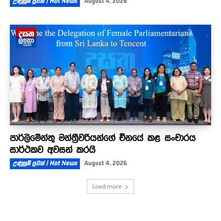
උණුසුම් පුවත් | Hot News
August 4, 2026
පාර්ලිමේන්තු මන්ත්‍රීවරියන්ගේ චීනයේ කළ සංචාරය
සාර්ථකව අවසන් කරයි
උණුසුම් පුවත් | Hot News
August 4, 2026
Load more