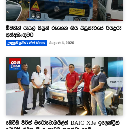
බීමතින් පාසල් සිසුන් රැගෙන ගිය සිසුසැරියේ රියදුරු
අත්අඩංගුවට
උණුසුම් පුවත් | Hot News
August 4, 2026
ඩේවිඩ් පීරිස් ඔටෝමොබයිල්ස් BAIC X3e ඉලෙක්ට්‍රික්