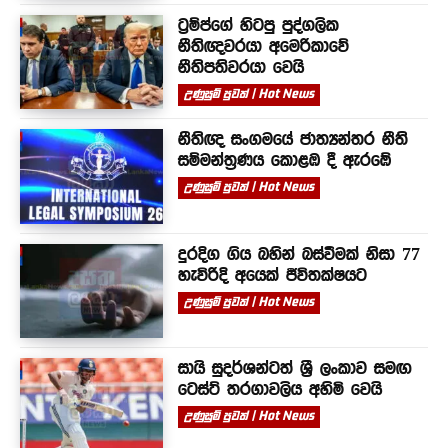
ට්‍රම්ප්ගේ හිටපු පුද්ගලික
නීතිඥවරයා අමෙරිකාවේ
නීතිපතිවරයා වෙයි
උණුසුම් පුවත් | Hot News
නීතිඥ සංගමයේ ජාත්‍යන්තර නීති
සම්මන්ත්‍රණය කොළඹ දී ඇරඹේ
උණුසුම් පුවත් | Hot News
දුරදිග ගිය බහින් බස්වීමක් නිසා 77
හැවිරිදි අයෙක් ජීවිතක්ෂයට
උණුසුම් පුවත් | Hot News
සායි සුදර්ශන්ටත් ශ්‍රී ලංකාව සමඟ
ටෙස්ට් තරගාවලිය අහිමි වෙයි
උණුසුම් පුවත් | Hot News