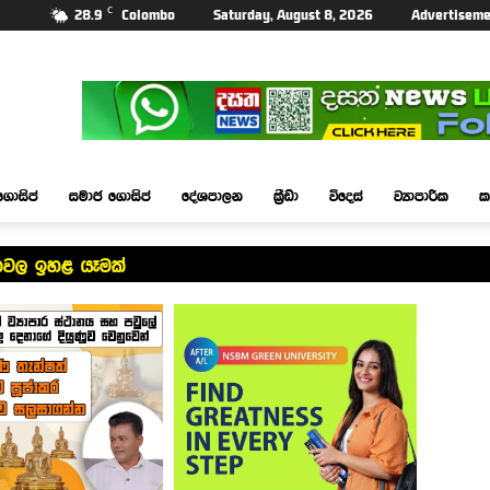
C
28.9
Colombo
Saturday, August 8, 2026
Advertiseme
ගොසිප්
සමාජ ගොසිප්
දේශපාලන
ක්‍රීඩා
විදෙස්
ව්‍යාපාරික
ක
ිතවල ඉහළ යෑමක්