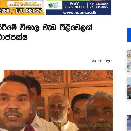
ීමේ විශාල වැඩ පිළිවෙලක්
 රාජපක්ෂ
611
1