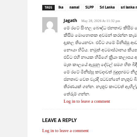
lka
namal
SLPP
Sri Lanka
sri lanka
TAGS
Jagath
May 28, 2026 At 11:32 pm
මේ රටේ සිංහල බෞද්ධ ජනතාව කිසිම ම
කිසිම මොහොතක අවමන් කරන්න කැමති නෑ
දැකල තියෙනවා. එවිට ගමේ මිනිස්සු ආව
නොයා හිටිය. නමුත් අටමාස්ථානය කියන
එවිට එහි නායක හිමිගේ ක්‍රියා කලාපය ඇ
මෑත කාලයේ ඇසුනු දේවල් සමග හිත බිඳී
මේ රටේ මිනිස්සු කවදාවත් බුදුදහමට නිග්
ජනතාව වෙත වැරදි පටවන්නේ නැතුව බික්
තීරණයක්‌ ගන්න. නැතුව කාටවත් ඇඟිල්ල 
තේරුම් ගන්න.
Log in to leave a comment
LEAVE A REPLY
Log in to leave a comment