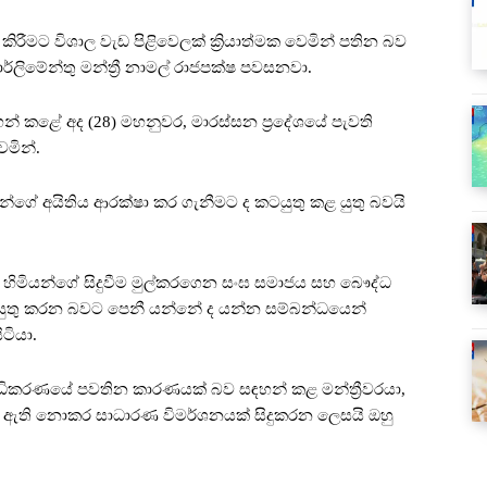
ීමට විශාල වැඩ පිළිවෙලක් ක්‍රියාත්මක වෙමින් පතින බව
ර්ලිමේන්තු මන්ත්‍රී නාමල් රාජපක්ෂ පවසනවා.
ඳහන් කළේ අද (28) මහනුවර, මාරස්සන ප්‍රදේශයේ පැවති
මින්.
්ගේ අයිතිය ආරක්ෂා කර ගැනීමට ද කටයුතු කළ යුතු බවයි
හිමියන්ගේ සිදුවීම මුල්කරගෙන සංඝ සමාජය සහ බෞද්ධ
ුතු කරන බවට පෙනී යන්නේ ද යන්න සම්බන්ධයෙන්
ිටියා.
 අධිකරණයේ පවතින කාරණයක් බව සඳහන් කළ මන්ත්‍රීවරයා,
ෂි ඇති නොකර සාධාරණ විමර්ශනයක් සිදුකරන ලෙසයි ඔහු