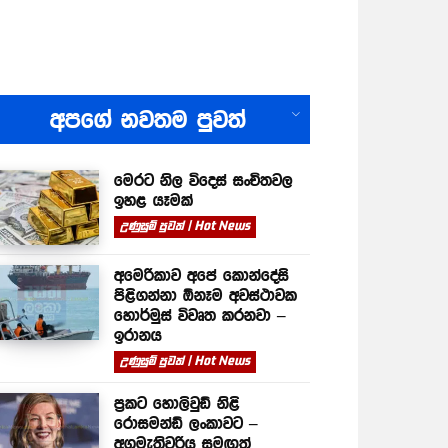
All
අපගේ නවතම පුවත්
මෙරට නිල විදෙස් සංචිතවල
ඉහළ යෑමක්
උණුසුම් පුවත් | Hot News
අමෙරිකාව අපේ කොන්දේසි
පිළිගන්නා ඕනෑම අවස්ථාවක
හොර්මුස් විවෘත කරනවා –
ඉරානය
උණුසුම් පුවත් | Hot News
ප්‍රකට හොලිවුඩ් නිළි
රොසමන්ඩ් ලංකාවට –
අගමැතිවරිය සමඟත්