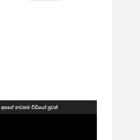
අපගේ නවතම වීඩියෝ පුවත්