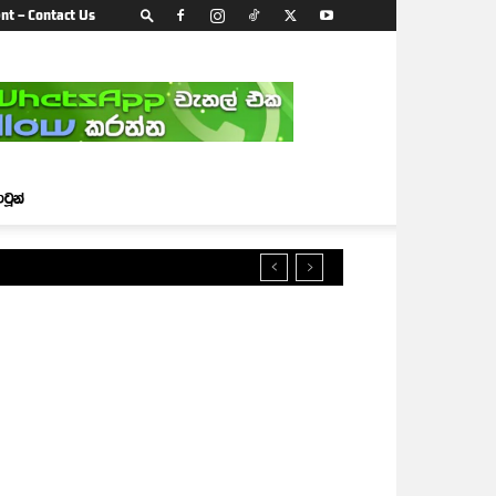
nt – Contact Us
ාටූන්