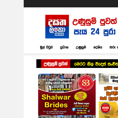
Dasatha
Lanka
News
මුල් පිටුව
ප්‍රධාන
උණුසුම්
දේශීය
තරු 
උණුසුම් පුවත්
මෙරට නිල විදෙස් සංච