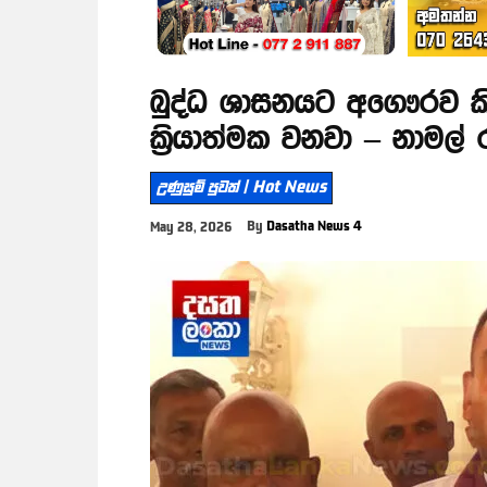
බුද්ධ ශාසනයට අගෞරව කිර
ක්‍රියාත්මක වනවා – නාමල්
උණුසුම් පුවත් | Hot News
By
Dasatha News 4
May 28, 2026