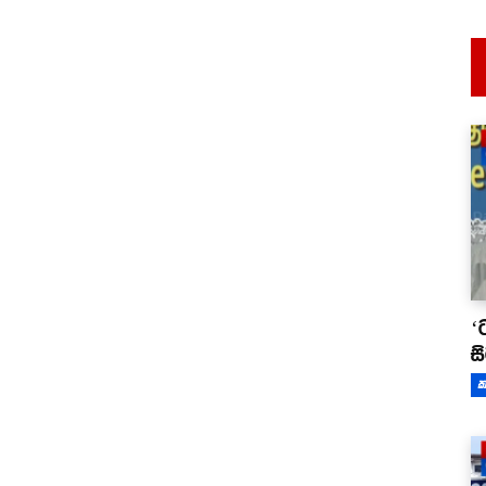
‘
ස
ක