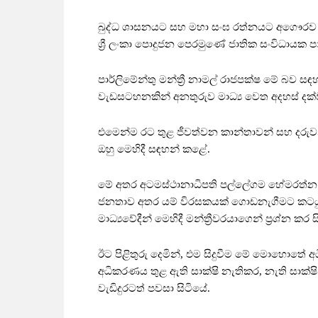
බුද්ධ ශාසනයට සහ මහා සංඝ රත්නයට අගෞරව කිර
ශ්‍රී ලංකා පොදුජන පෙරමුණේ ජාතික සංවිධායක පා
පාර්ලිමේන්තු මන්ත්‍රී නාමල් රාජපක්ෂ මේ බව ස
වැඩසටහනකින් අනතුරුව මාධ්‍ය වෙත අදහස් දක්ව
එමෙන්ම රට තුළ ජීවත්වන කාන්තාවන් සහ දරුවන
ඔහු මෙහිදී සඳහන් කළේ.
මේ අතර අටමස්ථානාධිපති පල්ලේගම හේමරත්න 
ජනතාව අතර යම් විරසකයක් ගොඩනැගීමට කටය
මාධ්‍යවේදීන් මෙහිදී මන්ත්‍රීවරයාගෙන් ප්‍රශ්න කර ස
ඊට පිළිතුරු දෙමින්, එම සිදුවීම මේ මොහොතේ
අධිකරණය තුළ ඇති සාක්ෂි නැතිකර, නැති සාක්
වැඩිදුරටත් පවසා සිටියේ.