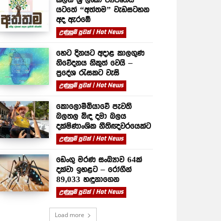
යටතේ “අත්තම” වැඩසටහන
අද ඇරඹේ
උණුසුම් පුවත් | Hot News
හෙට දිනයට අදාළ කාලගුණ
නිවේදනය නිකුත් වෙයි –
ප්‍රදේශ රැසකට වැසි
උණුසුම් පුවත් | Hot News
කොලොම්බියාවේ පැවති
බලතල බිඳ දමා බලය
දක්ෂිණාංශික නීතිඥවරයෙක්ට
උණුසුම් පුවත් | Hot News
ඩෙංගු මරණ සංඛ්‍යාව 64ක්
දක්වා ඉහළට – රෝගීන්
89,033 හඳුනාගෙන
උණුසුම් පුවත් | Hot News
Load more