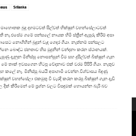
 news
Srilanka
ොහොතක බුදු දහමටවත් සිල්වත් භික්ෂුන් වහන්සේලාටවත්
.එසේම ගමේ පන්සලේ නායක හිමි ස්ත්‍රීන් ඇසුරු කිරීම් අසා
ාසෙට නොගිහින් බුදුන් වැඳ ගෙදර ගියා. නැත්නම් පන්සලට
්නෙ බෞද්ධ ජනතාව හිස මුදුනින් වන්දනා කරන ස්ථානයක්‌.
සුණු දැනුන මිනිස්සු නොසන්සුන් වීම සහ දුසිල්වත් බික්ෂුන් ගැන
 මේ තාක් ඉවසගෙන හිටපු වේදනාව එක් වරම පිපිරී ගියා. නැතුව
‍රහ කලේ නෑ. මිනිස්සු බයයි අපාගාමී වෙන්න.විශ්වාසය බිඳුණු
ෂුන් වහන්සේලා එකමුතු වී වැරදි කරන කරපු බික්ෂුන් ගැන දැඩි
දික් කිරීමෙන් මේ ප්‍රශ්න වලට විසඳුමක් හොයන්න බැරි බව