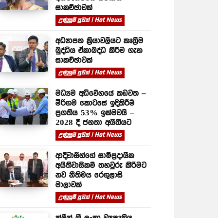
සාකච්ඡාවක්
උණුසුම් පුවත් | Hot News
අධ්‍යාපන ක්‍රියාවලියට කෘත්‍රිම
බුද්ධිය ඒකාබද්ධ කිරීම ගැන
සාකච්ඡාවක්
උණුසුම් පුවත් | Hot News
මධ්‍යම අධිවේගයේ කඩවත –
මීරිගම කොටසේ ඉදිකිරීම්
ප්‍රගතිය 53% ඉක්මවයි –
2028 දී ජනතා අයිතියට
උණුසුම් පුවත් | Hot News
ආදිවාසීන්ගේ සාම්ප්‍රදායික
අයිතිවාසිකම් තහවුරු කිරීමට
නව නීතිමය රෙගුලාසි
මාලාවක්
උණුසුම් පුවත් | Hot News
ක්ලීන් ශ්‍රී ලංකා ව්‍යපෘතිය