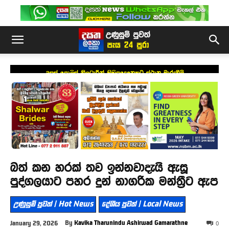
උසස් පොලිස් නිලධාරීන් කිහිපදෙනෙකුට ස්ථාන මාරුවීම්
බත් කන හරක් තව ඉන්නවාදැයි ඇසූ
පුද්ගලයාට පහර දුන් නාගරික මන්ත්‍රීට ඇප
උණුසුම් පුවත් | Hot News
දේශීය පුවත් | Local News
By
Kavika Tharunindu Ashirwad Gamarathne
January 29, 2026
0