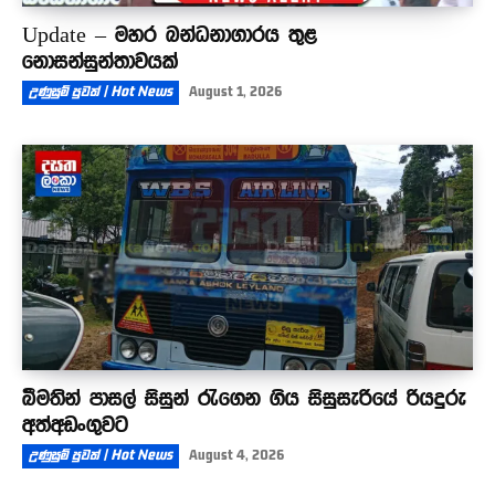
Update – මහර බන්ධනාගාරය තුළ
නොසන්සුන්තාවයක්
උණුසුම් පුවත් | Hot News
August 1, 2026
බීමතින් පාසල් සිසුන් රැගෙන ගිය සිසුසැරියේ රියදුරු
අත්අඩංගුවට
උණුසුම් පුවත් | Hot News
August 4, 2026