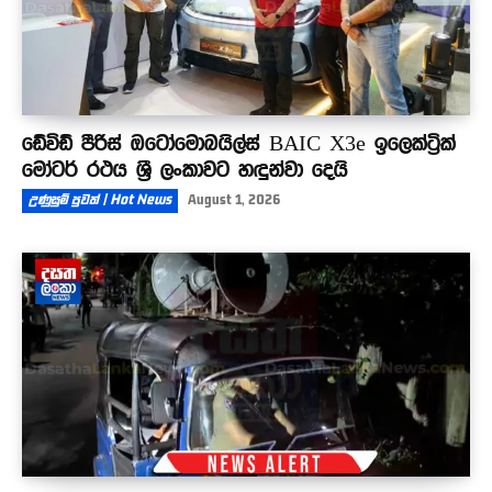
ඩේවිඩ් පීරිස් ඔටෝමොබයිල්ස් BAIC X3e ඉලෙක්ට්‍රික්
මෝටර් රථය ශ්‍රී ලංකාවට හඳුන්වා දෙයි
උණුසුම් පුවත් | Hot News
August 1, 2026