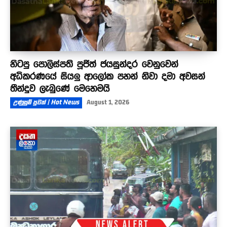
හිටපු පොලිස්පති පූජිත් ජයසුන්දර වෙනුවෙන්
අධිකරණයේ සියලු ආලෝක පහන් නිවා දමා අවසන්
තීන්දුව ලැබුණේ මෙහෙමයි
උණුසුම් පුවත් | Hot News
August 1, 2026