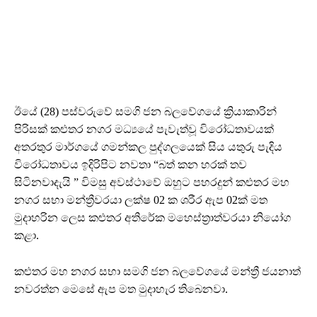
ඊයේ (28) පස්වරුවේ සමගි ජන බලවේගයේ ක්‍රියාකාරින්
පිරිසක් කළුතර නගර මධ්‍යයේ පැවැත්වූ විරෝධතාවයක්
අතරතුර මාර්ගයේ ගමන්කල පුද්ගලයෙක් සිය යතුරු පැදිය
විරෝධතාවය ඉදිරිපිට නවතා “බත් කන හරක් තව
සිටිනවාදැයි ” විමසු අවස්ථාවේ ඔහුට පහරදුන් කළුතර මහ
නගර සභා මන්ත්‍රීවරයා ලක්ෂ 02 ක ශරීර ඇප 02ක් මත
මුදාහරින ලෙස කළුතර අතිරේක මහෙස්ත්‍රාත්වරයා නියෝග
කළා.
කළුතර මහ නගර සභා සමගි ජන බලවේගයේ මන්ත්‍රී ජයනාත්
නවරත්න මෙසේ ඇප මත මුදාහැර තිබෙනවා.