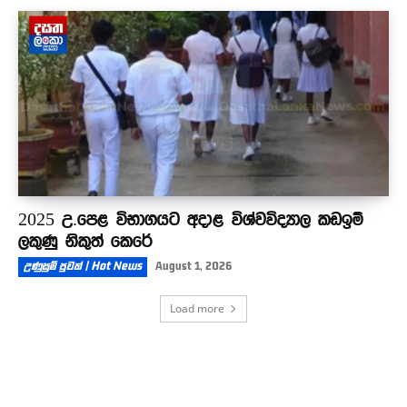
2025 උ.පෙළ විභාගයට අදාළ විශ්වවිද්‍යාල කඩඉම්
ලකුණු නිකුත් කෙරේ
උණුසුම් පුවත් | Hot News
August 1, 2026
Load more