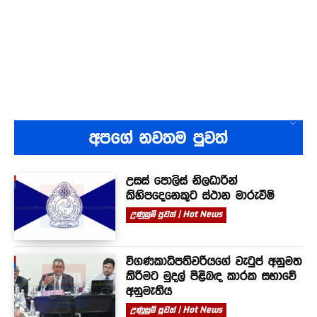
අපගේ නවතම පුවත්
උසස් පොලිස් නිලධාරීන්
කිහිපදෙනෙකුට ස්ථාන මාරුවීම්
උණුසුම් පුවත් | Hot News
විගණකාධිපතිවරියගේ වැටුප් අනුමත
කිරීමට මුදල් පිළිබඳ කාරක සභාවේ
අනුමැතිය
උණුසුම් පුවත් | Hot News