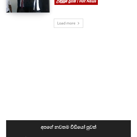
උණුසුම් පුවත් | Hot News
Load more
අපගේ නවතම වීඩියෝ පුවත්