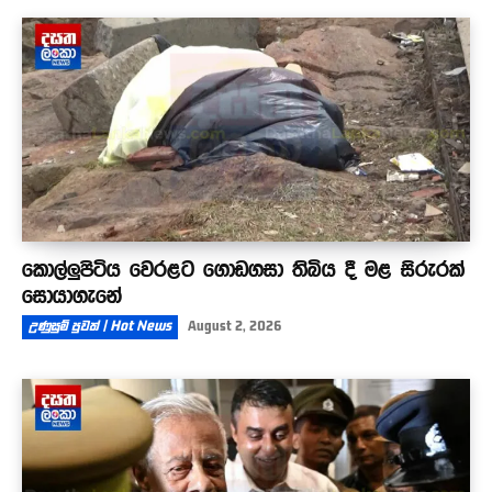
කොල්ලුපිටිය වෙරළට ගොඩගසා තිබිය දී මළ සිරුරක්
සොයාගැනේ
උණුසුම් පුවත් | Hot News
August 2, 2026