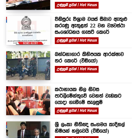
උණුසුම් පුවත් | Hot News
විනිසුරු විශ්‍රාම වයස් සීමාව ඇතුළු
කරුණු ඇතුළත් 22 වන ව්‍යවස්ථා
සංශෝධනය ගැසට් කෙරේ
උණුසුම් පුවත් | Hot News
බන්ධනාගාර කිහිපයක ආරක්ෂාව
තර කෙරේ (වීඩියෝ)
උණුසුම් පුවත් | Hot News
කථානායක නිල නිවස
පාර්ලිමේන්තුවේ වෙනත් වැඩකට
යොදා ගැනීමේ සැලසුම්
උණුසුම් පුවත් | Hot News
ශ්‍රී ලංකා නීතිඥ සංගමය කාදිනල්
හිමියන් හමුවෙයි (වීඩියෝ)