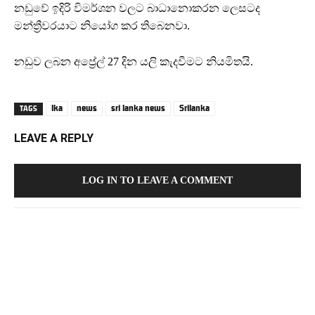
නඩුවේ ඉදිරි විමර්ශන වලට බාධානොකරන ලෙසටද
මන්ත්‍රීවරයාට නියෝග කර තිබෙනවා.
නඩුව ලබන අප්‍රේල් 27 දින යලි කැදවීමට නියමිතයි.
lka
news
sri lanka news
Srilanka
TAGS
LEAVE A REPLY
LOG IN TO LEAVE A COMMENT