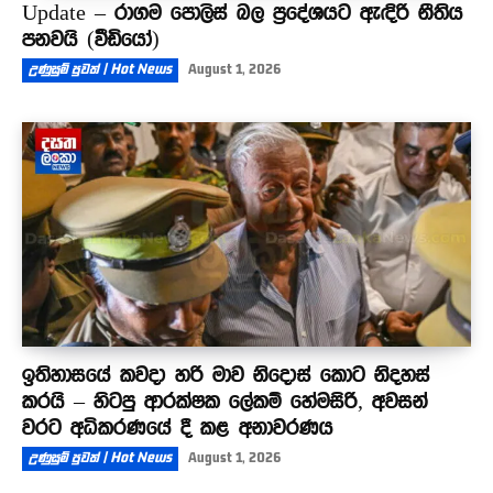
Update – රාගම පොලිස් බල ප්‍රදේශයට ඇඳිරි නීතිය
පනවයි (වීඩියෝ)
උණුසුම් පුවත් | Hot News
August 1, 2026
ඉතිහාසයේ කවදා හරි මාව නිදොස් කොට නිදහස්
කරයි – හිටපු ආරක්ෂක ලේකම් හේමසිරි, අවසන්
වරට අධිකරණයේ දී කළ අනාවරණය
උණුසුම් පුවත් | Hot News
August 1, 2026