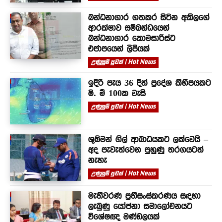
බන්ධනාගාර ගතකර සිටින අකිලගේ
ආරක්ෂාව සම්බන්ධයෙන්
බන්ධනාගාර කොමසාරිස්ට
එජාපයෙන් ලිපියක්
උණුසුම් පුවත් | Hot News
ඉදිරි පැය 36 දීත් ප්‍රදේශ කිහිපයකට
මි. මී 100ක වැසි
උණුසුම් පුවත් | Hot News
ශුබ්මන් ගිල් ආබාධයකට ලක්වෙයි –
අද පැවැත්වෙන පුහුණු තරගයටත්
නැහැ
උණුසුම් පුවත් | Hot News
මැතිවරණ ප්‍රතිසංස්කරණය සඳහා
ලැබුණු යෝජනා සමාලෝචනයට
විශේෂඥ මණ්ඩලයක්