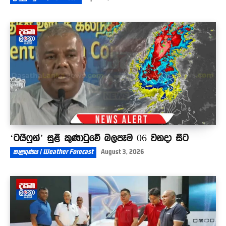
‘ටයිෆූන්’ සුළි කුණාටුවේ බලපෑම 06 වනදා සිට
කාළගුණය | Weather Forecast
August 3, 2026