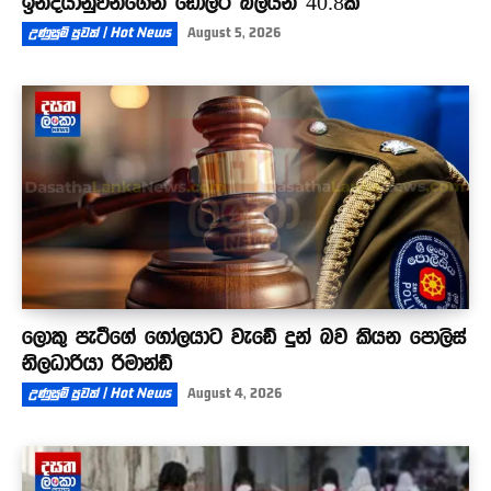
ඉන්දියානුවන්ගෙන් ඩොලර් බිලියන 40.8ක්
උණුසුම් පුවත් | Hot News
August 5, 2026
ලොකු පැටීගේ ගෝලයාට වැඩේ දුන් බව කියන පොලිස්
නිලධාරියා රිමාන්ඩ්
උණුසුම් පුවත් | Hot News
August 4, 2026