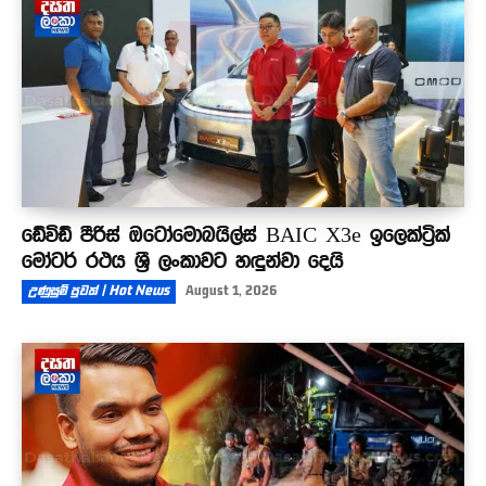
ඩේවිඩ් පීරිස් ඔටෝමොබයිල්ස් BAIC X3e ඉලෙක්ට්‍රික්
මෝටර් රථය ශ්‍රී ලංකාවට හඳුන්වා දෙයි
උණුසුම් පුවත් | Hot News
August 1, 2026