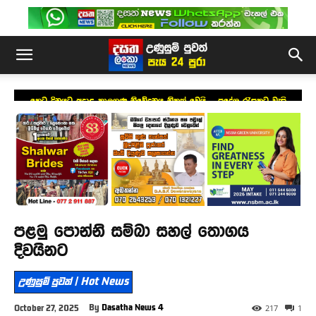
හෙට දිනයට අදාළ කාලගුණ නිවේදනය නිකුත් වෙයි – ප්‍රදේශ රැසකට වැසි
පළමු පොන්නි සම්බා සහල් තොගය
දිවයිනට
උණුසුම් පුවත් | Hot News
By
Dasatha News 4
October 27, 2025
217
1