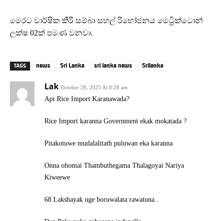
මෙරට වාර්ෂික කීරි සම්බා සහල් රිභෝජනය මෙට්‍රික්ටොන්
ලක්ෂ 02ක් පමණ වනවා.
news
Sri Lanka
sri lanka news
Srilanka
TAGS
Lak
October 28, 2025 At 8:28 am
Api Rice Import Karanawada?
Rice Import karanna Government ekak mokatada ?
Pitakotuwe mudalalitath puluwan eka karanna
Onna ohomai Thambuthegama Thalagoyai Nariya
Kiweewe
68 Lakshayak uge boruwalata rawatuna..