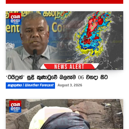
07:40
රනිල් වාළුකාරාම විහාරයට ගිහින් කළ කතාව - ඉතා
අමාරු කාලයක තමයි අපි වැඩ කටයුතු කළේ
04:23
‘ටයිෆූන්’ සුළි කුණාටුවේ බලපෑම 06 වනදා සිට
කාළගුණය | Weather Forecast
August 3, 2026