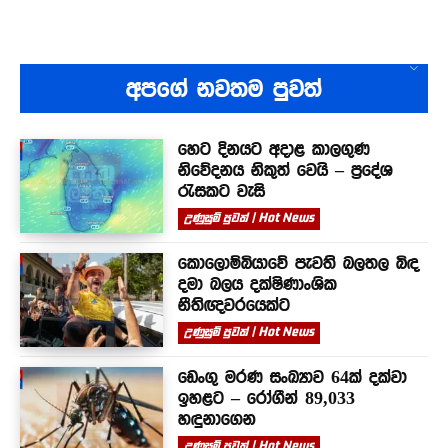
අපගේ නවතම පුවත්
හෙට දිනයට අදාළ කාලගුණ
නිවේදනය නිකුත් වෙයි – ප්‍රදේශ
රැසකට වැසි
උණුසුම් පුවත් | Hot News
කොලොම්බියාවේ පැවති බලතල බිඳ
දමා බලය දක්ෂිණාංශික
නීතිඥවරයෙක්ට
උණුසුම් පුවත් | Hot News
ඩෙංගු මරණ සංඛ්‍යාව 64ක් දක්වා
ඉහළට – රෝගීන් 89,033
හඳුනාගෙන
උණුසුම් පුවත් | Hot News