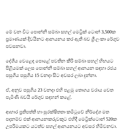
මේ වන විට පොන්නි සම්බා සහල් මෙට්‍රික් ටොන් 3,500ක
ප්‍රමාණයක් දිවයිනට ආනයනය කර ඇති බව ශ්‍රී ලංකා රේගුව
පවසනවා.
දේශීය වෙළෙඳ පොළේ පවතින කීරි සම්බා සහල් හිඟයට
පිළියමක් ලෙස පොන්නි සම්බා සහල් ආනයන සඳහා රජය
පසුගිය පසුගිය 15 වනදා සිට අවසර ලබා දුන්නා.
ඒ, අනුව පසුගිය 23 වනදා එහි පළමු තොගය වරාය වෙත
පැමිණි බවයි රේගුව සඳහන් කළේ.
ආහාර ප්‍රතිපත්ති හා සුරක්ෂිතතා කමිටුවේ නිර්දේශ මත
පදනම්ව එක් ආනයනකරුවකුට එහිදී මෙට්‍රික්ටොන් 520ක
උපරිමයකට යටත්ව සහල් ආනයනයට අවසර හිමිවනවා.