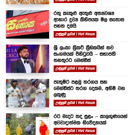
රතු කැකුළු ඇතුළු අත්‍යවශ්‍ය
ආහාර ද්‍රව්‍ය කිහිපයක මිල සතොස
පහත දමයි
උණුසුම් පුවත් | Hot News
ශ්‍රී ලංකා ක්‍රිකට් ක්‍රීඩකයින් නව
සංගමයක් පිහිටුවයි – සභාපති
තනතුරට මෙන්ඩිස්
උණුසුම් පුවත් | Hot News
පැතුම්ට පළමු තරගය සහ
මෙන්ඩිස්ට තරග දෙකම, අහිමි වන
ලකුණු
උණුසුම් පුවත් | Hot News
රට මැදට තද සුළං – කාලගුණයෙන්
අවවාදාත්මක නිවේදනයක්
උණුසුම් පුවත් | Hot News