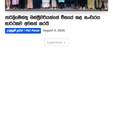
පාර්ලිමේන්තු මන්ත්‍රීවරියන්ගේ චීනයේ කළ සංචාරය
සාර්ථකව අවසන් කරයි
උණුසුම් පුවත් | Hot News
August 4, 2026
Load more