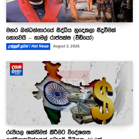
මහර බන්ධන්ගාරයේ සිද්ධිය හුදෙකලා සිදුවීමක්
නොවෙයි – නාමල් රාජපක්ෂ (වීඩියෝ)
උණුසුම් පුවත් | Hot News
August 2, 2026
රුපියල ශක්තිමත් කිරීමට විදේශගත