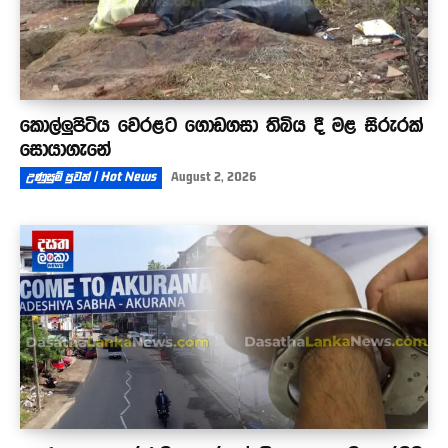
කොල්ලුපිටිය වෙරළට ගොඩගසා තිබිය දී මළ සිරුරක්
සොයාගැනේ
උණුසුම් පුවත් | Hot News
August 2, 2026