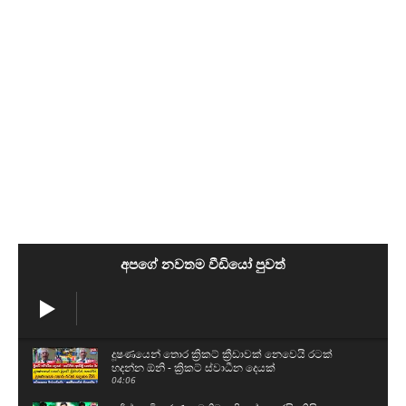
අපගේ නවතම වීඩියෝ පුවත්
දූෂණයෙන් තොර ක්‍රිකට් ක්‍රීඩාවක් නෙවෙයි රටක්
හදන්න ඕනි - ක්‍රිකට් ස්වාධීන දෙයක්
04:06