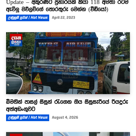
Update – අකුරණට ප්‍රහාරයක් කියා 118 අමතා රටම
ඇවිලූ මව්ලවිගේ තොරතුරු මෙන්න (වීඩියෝ)
උණුසුම් පුවත් | Hot News
April 22, 2023
බීමතින් පාසල් සිසුන් රැගෙන ගිය සිසුසැරියේ රියදුරු
අත්අඩංගුවට
උණුසුම් පුවත් | Hot News
August 4, 2026