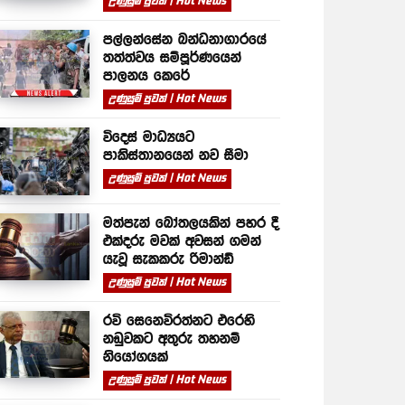
උණුසුම් පුවත් | Hot News
පල්ලන්සේන බන්ධනාගාරයේ
තත්ත්වය සම්පූර්ණයෙන්
පාලනය කෙරේ
උණුසුම් පුවත් | Hot News
විදෙස් මාධ්‍යයට
පාකිස්තානයෙන් නව සීමා
උණුසුම් පුවත් | Hot News
මත්පැන් බෝතලයකින් පහර දී
එක්දරු මවක් අවසන් ගමන්
යැවූ සැකකරු රිමාන්ඩ්
උණුසුම් පුවත් | Hot News
රවි සෙනෙවිරත්නට එරෙහි
නඩුවකට අතුරු තහනම්
නියෝගයක්
උණුසුම් පුවත් | Hot News