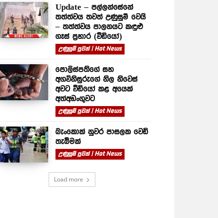
Update – පල්ලන්සේනේ
තත්ත්වය තවත් උණුසුම් වෙයි
– තත්ත්වය පාලනයට කඳුළු
ගෑස් ප්‍රහාර (වීඩියෝ)
උණුසුම් පුවත් | Hot News
පොලිස්පතිගේ සහ
අගවිනිසුරුගේ නිල නිවෙස්
අවට වීඩියෝ කළ අයෙක්
අත්අඩංගුවට
උණුසුම් පුවත් | Hot News
බැංකොක් නුවර පාසලක වෙඩි
තැබීමක්
උණුසුම් පුවත් | Hot News
Load more