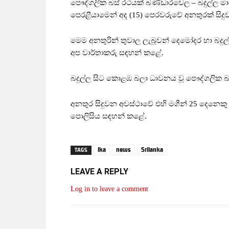
පෞද්ගලික බස් රථයක් බණ්ඩාරවෙල – බදුල්ල 
පෙරළීයාමෙන් අද (15) පෙරවරුවේ අනතුරක් සිදු
මෙම අනතුරින් තුවාල ලැබූවන් දෙමෝදර හා බදු
අප වාර්තාකරු සඳහන් කළේ.
බදුල්ල සිට කොළඹ බලා ධාවනය වූ පෞද්ගලික බ
අනතුර සිදුවන අවස්ථාවේ එහි මගීන් 25 දෙනෙකු
පොලිසිය සඳහන් කළේ.
lka
news
Srilanka
TAGS
LEAVE A REPLY
Log in to leave a comment