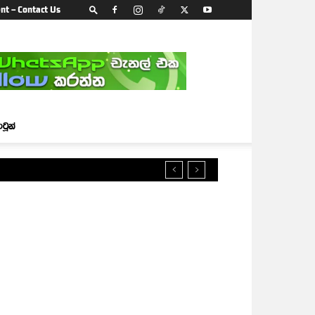
nt – Contact Us
ාටූන්