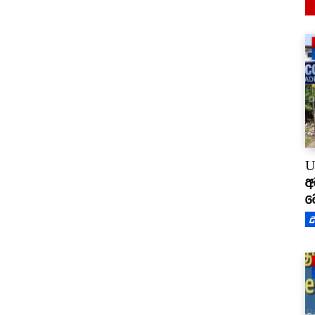
U
අ
ම
උ