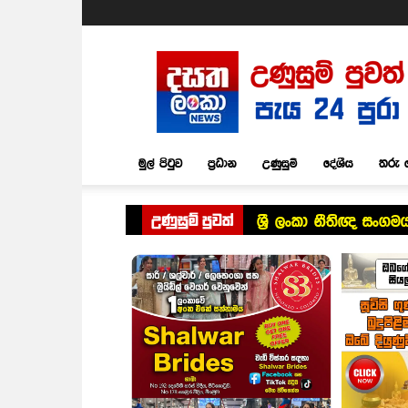
Dasatha
Lanka
News
මුල් පිටුව
ප්‍රධාන
උණුසුම්
දේශීය
තරු 
උණුසුම් පුවත්
ශ්‍රී ලංකා නීතිඥ සංගමය