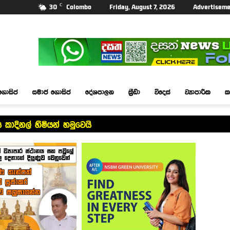
C
30
Colombo
Friday, August 7, 2026
Advertiseme
ගොසිප්
සමාජ ගොසිප්
දේශපාලන
ක්‍රීඩා
විදෙස්
ව්‍යාපාරික
ක
 කාදිනල් හිමියන් හමුවෙයි