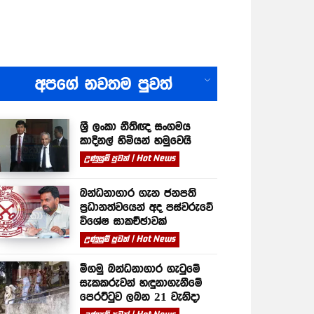
All
අපගේ නවතම පුවත්
ශ්‍රී ලංකා නීතිඥ සංගමය
කාදිනල් හිමියන් හමුවෙයි
උණුසුම් පුවත් | Hot News
බන්ධනාගාර ගැන ජනපති
ප්‍රධානත්වයෙන් අද පස්වරුවේ
විශේෂ සාකච්ඡාවක්
උණුසුම් පුවත් | Hot News
මීගමු බන්ධනාගාර ගැටුමේ
සැකකරුවන් හඳුනාගැනීමේ
පෙරට්ටුව ලබන 21 වැනිදා