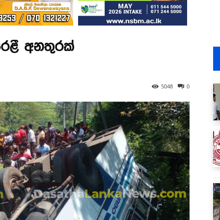
රළී අනතුරක්
5048
0