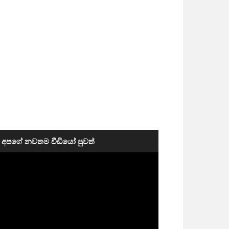
අපගේ නවතම වීඩියෝ පුවත්