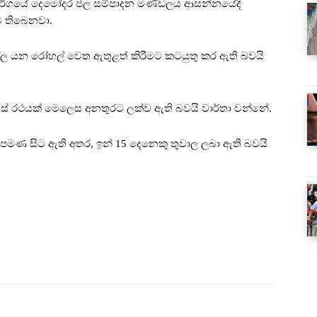
මාර්ගයේ දෙමෝදර ජල සම්පාදන මණ්ඩලය ආසන්නයේදී
ව තිබෙනවා.
ල්ල යන රෝහල් වෙත ඇතුළත් කිරීමට කටයුතු කර ඇති බවයි
ස් රථයක් මෙලෙස අනතුරට ලක්ව ඇති බවයි වාර්තා වන්නේ.
 පමණ සිට ඇති අතර, ඉන් 15 දෙනෙකු තුවාල ලබා ඇති බවයි