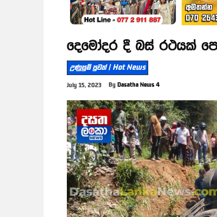
දෙමෝදර දී බස් රථයක් පෙ
උණුසුම් පුවත් | Hot News
By
Dasatha News 4
July 15, 2023