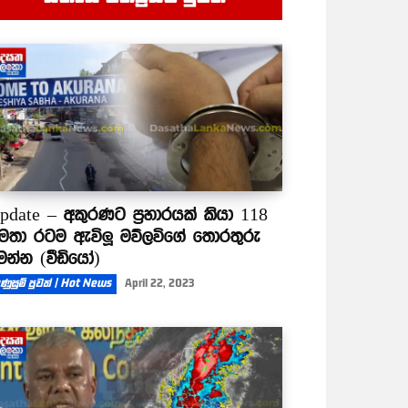
pdate – අකුරණට ප්‍රහාරයක් කියා 118
මතා රටම ඇවිලූ මව්ලවිගේ තොරතුරු
ෙන්න (වීඩියෝ)
ණුසුම් පුවත් | Hot News
April 22, 2023