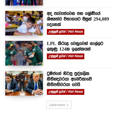
අද පැවැත්වෙන පහ ශ්‍රේණියේ
ශිෂ්‍යත්ව විභාගයට සිසුන් 294,089
දෙනෙක්
උණුසුම් පුවත් | Hot News
LPL කිරුළ වෙනුවෙන් ගාල්ලට
ලකුණු 124ක ඉලක්කයක්
උණුසුම් පුවත් | Hot News
ට්‍රම්ප්ගේ හිටපු පුද්ගලික
නීතිඥවරයා අමෙරිකාවේ
නීතිපතිවරයා වෙයි
උණුසුම් පුවත් | Hot News
Load more