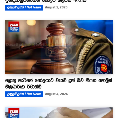
ඉන්දියානුවන්ගෙන් ඩොලර් බිලියන 40.8ක්
උණුසුම් පුවත් | Hot News
August 5, 2026
ලොකු පැටීගේ ගෝලයාට වැඩේ දුන් බව කියන පොලිස්
නිලධාරියා රිමාන්ඩ්
උණුසුම් පුවත් | Hot News
August 4, 2026