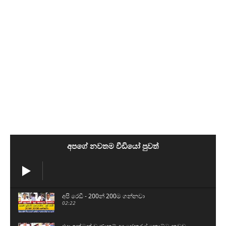
අපගේ නවතම වීඩියෝ පුවත්
අපි රෙඩී - 200න් 200ම ගන්නවා
02:22