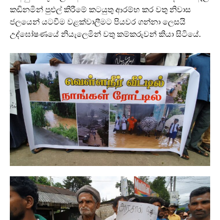
කඩිනමින් පුළුල් කිරීමේ කටයුතු ආරම්භ කර වතු නිවාස
ජලයෙන් යටවීම වළක්වාලීමට පියවර ගන්නා ලෙසයි
උද්ඝෝෂණයේ නියැලෙමින් වතු කම්කරුවන් කියා සිටියේ.