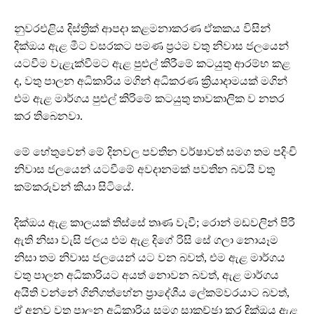
නුවරඑළිය දිස්ත්‍රික් ආපදා කළමනාකරණ ඒකකය විසින්
දික්ඔය ඇළ මීට වසරකට පමණ ප්‍රථම වතු නිවාස ජලයෙන්
යටවීම වැළැක්වීමට ඇළ පුළුල් කිරීමේ කටයුතු ආරම්භ කළ
ද, වතු පාලන අධිකාරිය මගින් අධිකරණ ක්‍රියාදාමයක් මගින්
එම ඇළ මාර්ගය පුළුල් කිරිමේ කටයුතු තාවකාලික ව නතර
කර තිබෙනවා.
මේ හේතුවෙන් මේ දිනවල පවතින වර්ෂාවත් සමග තම පදිංචි
නිවාස ජලයෙන් යටවීමේ අවදානමක් පවතින බවයි වතු
කම්කරුවන් කියා සිටියේ.
දික්ඔය ඇළ කාලයක් තිස්සේ තෘණ වැවී; රොන් මඩවලින් පිරී
ඇති නිසා වැසි ජලය එම ඇළ දිගේ රිසි සේ ගලා නොයෑම
නිසා තම නිවාස ජලයෙන් යට වන බවත්, එම ඇළ මාර්ගය
වතු පාලන අධිකාරියට අයත් නොවන බවත්, ඇළ මාර්ගය
අයිති වන්නේ ගිනිගත්හේන ප්‍රාදේශීය ලේකම්වරයාට බවත්,
ඒ අනුව වතු පාලන අධිකාරිය සමග සාකච්ඡා කර දික්ඔය ඇළ