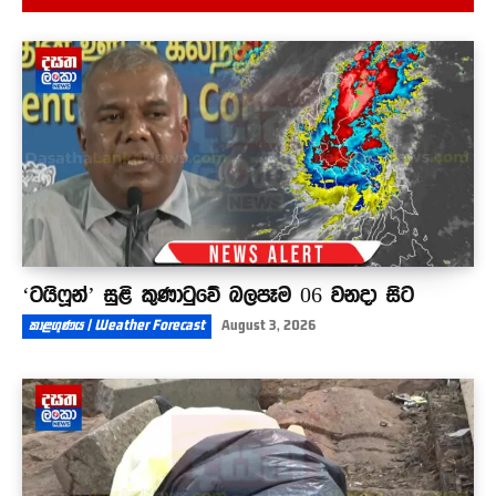
ඩෙන්සිල් කොබ්බෑකඩුව දැයෙන් සමුඅරන් අදට වසර
34ක්
01:57
‘ටයිෆූන්’ සුළි කුණාටුවේ බලපෑම 06 වනදා සිට
කාළගුණය | Weather Forecast
August 3, 2026