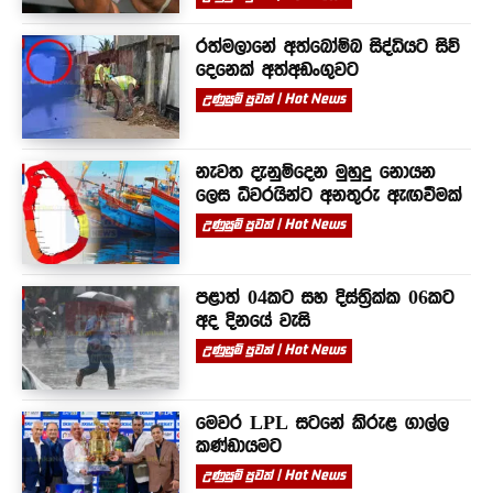
රත්මලානේ අත්බෝම්බ සිද්ධියට සිව්
දෙනෙක් අත්අඩංගුවට
උණුසුම් පුවත් | Hot News
නැවත දැනුම්දෙන මුහුදු නොයන
ලෙස ධීවරයින්ට අනතුරු ඇඟවීමක්
උණුසුම් පුවත් | Hot News
පළාත් 04කට සහ දිස්ත්‍රික්ක 06කට
අද දිනයේ වැසි
උණුසුම් පුවත් | Hot News
මෙවර LPL සටනේ කිරුළ ගාල්ල
කණ්ඩායමට
උණුසුම් පුවත් | Hot News