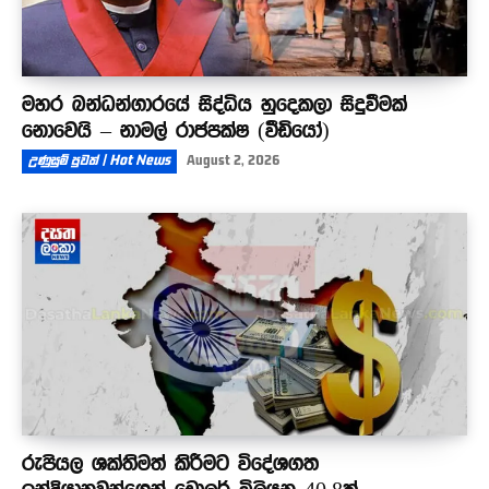
මහර බන්ධන්ගාරයේ සිද්ධිය හුදෙකලා සිදුවීමක්
නොවෙයි – නාමල් රාජපක්ෂ (වීඩියෝ)
උණුසුම් පුවත් | Hot News
August 2, 2026
රුපියල ශක්තිමත් කිරීමට විදේශගත