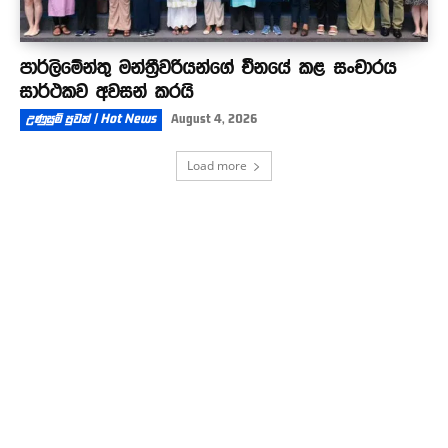
පාර්ලිමේන්තු මන්ත්‍රීවරියන්ගේ චීනයේ කළ සංචාරය
සාර්ථකව අවසන් කරයි
උණුසුම් පුවත් | Hot News
August 4, 2026
Load more