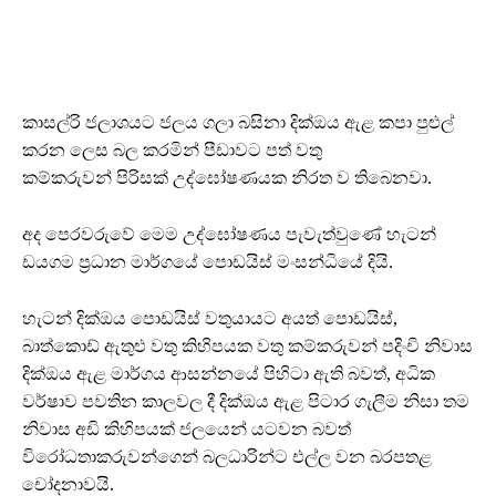
කාසල්රි ජලාශයට ජලය ගලා බසිනා දික්ඔය ඇළ කපා පුළුල්
කරන ලෙස බල කරමින් පීඩාවට පත් වතු
කම්කරුවන් පිරිසක් උද්ඝෝෂණයක නිරත ව තිබෙනවා.
අද පෙරවරුවේ මෙම උද්ඝෝෂණය පැවැත්වුණේ හැටන්
ඩයගම ප්‍රධාන මාර්ගයේ පොඩයිස් මංසන්ධියේ දියි.
හැටන් දික්ඔය පොඩයිස් වතුයායට අයත් පොඩයිස්,
බාත්කොඩ් ඇතුළු වතු කිහිපයක වතු කම්කරුවන් පදිංචි නිවාස
දික්ඔය ඇළ මාර්ගය ආසන්නයේ පිහිටා ඇති බවත්, අධික
වර්ෂාව පවතින කාලවල දී දික්ඔය ඇළ පිටාර ගැලීම නිසා තම
නිවාස අඩි කිහිපයක් ජලයෙන් යටවන බවත්
විරෝධතාකරුවන්ගෙන් බලධාරින්ට එල්ල වන බරපතළ
චෝදනාවයි.