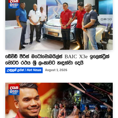
ඩේවිඩ් පීරිස් ඔටෝමොබයිල්ස් BAIC X3e ඉලෙක්ට්‍රික්
මෝටර් රථය ශ්‍රී ලංකාවට හඳුන්වා දෙයි
උණුසුම් පුවත් | Hot News
August 1, 2026