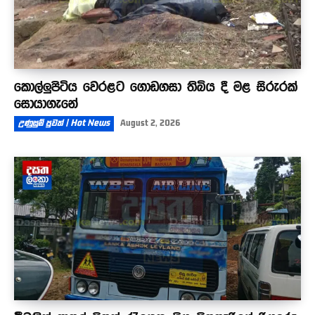
කොල්ලුපිටිය වෙරළට ගොඩගසා තිබිය දී මළ සිරුරක්
සොයාගැනේ
උණුසුම් පුවත් | Hot News
August 2, 2026