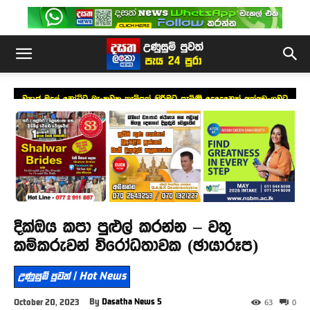
ව්‍යාජ මුදල් නෝට්ටු බැංකුවක තැම්පත් කිරීමට පැමිණි දෙදෙනෙක් අත්අඩංගුවට
දික්ඔය කපා පුළුල් කරන්න – වතු
කම්කරුවන් විරෝධතාවක (ඡායාරූප)
උණුසුම් පුවත් | Hot News
By
Dasatha News 5
October 20, 2023
63
0