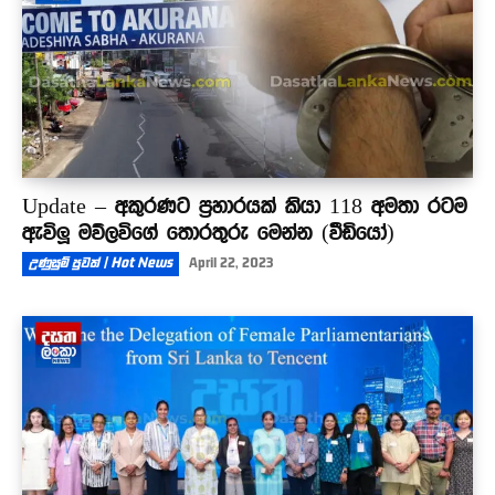
Update – අකුරණට ප්‍රහාරයක් කියා 118 අමතා රටම
ඇවිලූ මව්ලවිගේ තොරතුරු මෙන්න (වීඩියෝ)
උණුසුම් පුවත් | Hot News
April 22, 2023