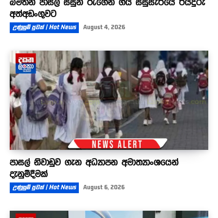
බීමතින් පාසල් සිසුන් රැගෙන ගිය සිසුසැරියේ රියදුරු
අත්අඩංගුවට
උණුසුම් පුවත් | Hot News
August 4, 2026
පාසල් නිවාඩුව ගැන අධ්‍යාපන අමාත්‍යාංශයෙන්
දැනුම්දීමක්
උණුසුම් පුවත් | Hot News
August 6, 2026