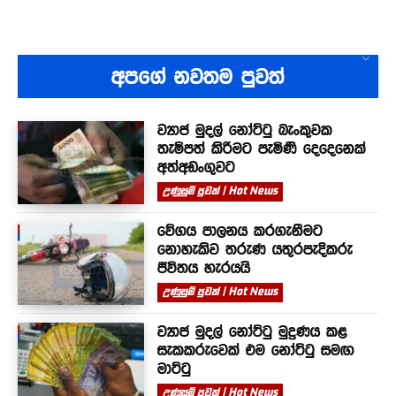
අපගේ නවතම පුවත්
ව්‍යාජ මුදල් නෝට්ටු බැංකුවක
තැම්පත් කිරීමට පැමිණි දෙදෙනෙක්
අත්අඩංගුවට
උණුසුම් පුවත් | Hot News
වේගය පාලනය කරගැනීමට
නොහැකිව තරුණ යතුරපැදිකරු
ජීවිතය හැරයයි
උණුසුම් පුවත් | Hot News
ව්‍යාජ මුදල් නෝට්ටු මුද්‍රණය කළ
සැකකරුවෙක් එම නෝට්ටු සමඟ
මාට්ටු
උණුසුම් පුවත් | Hot News