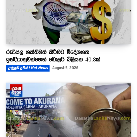
රුපියල ශක්තිමත් කිරීමට විදේශගත
ඉන්දියානුවන්ගෙන් ඩොලර් බිලියන 40.8ක්
උණුසුම් පුවත් | Hot News
August 5, 2026