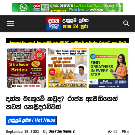
මැදපෙරදිග තෙල් මත යැපීම අඩු කිරීමට ඉන්දියාව දැවැන්ත වැඩකට අත තියයි
දත්ත මැකුවේ කවුද? රාජ්‍ය ඇමතිගෙන්
තවත් හෙළිදරව්වක්
උණුසුම් පුවත් | Hot News
By
Dasatha News 2
September 18, 2021
931
0