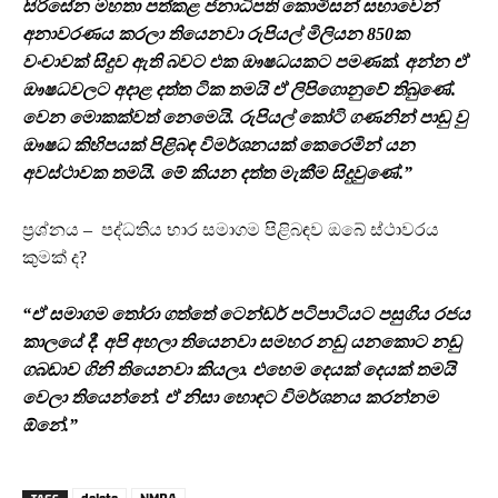
සිරිසේන මහතා පත්කළ ජනාධිපති කොමිසන් සභාවෙන්
අනාවරණය කරලා තියෙනවා රුපියල් මිලියන 850ක
වංචාවක් සිදුව ඇති බවට එක ඖෂධයකට පමණක්. අන්න ඒ
ඖෂධවලට අදාළ දත්ත ටික තමයි ඒ ලිපිගොනුවේ තිබුණේ.
වෙන මොකක්වත් නෙමෙයි. රුපියල් කෝටි ගණනින් පාඩු වු
ඖෂධ කිහිපයක් පිළිබඳ විමර්ශනයක් කෙරෙමින් යන
අවස්ථාවක තමයි. මේ කියන දත්ත මැකීම සිදුවුණේ.”
ප්‍රශ්නය – පද්ධතිය භාර සමාගම පිළිබඳව ඔබේ ස්ථාවරය
කුමක් ද?
“ඒ සමාගම තෝරා ගත්තේ ටෙන්ඩර් පටිපාටියට පසුගිය රජය
කාලයේ දී. අපි අහලා තියෙනවා සමහර නඩු යනකොට නඩු
ගබඩාව ගිනි තියෙනවා කියලා. එහෙම දෙයක් දෙයක් තමයි
වෙලා තියෙන්නේ. ඒ නිසා හොඳට විමර්ශනය කරන්නම
ඕනේ.”