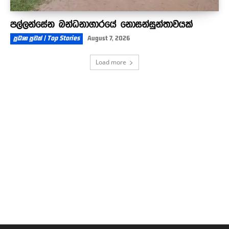
පල්ලන්සේන බන්ධනාගාරයේ නොසන්සුන්තාවයක්
ප්‍රධාන පුවත් | Top Stories
August 7, 2026
Load more