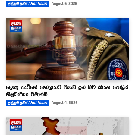
උණුසුම් පුවත් | Hot News
August 6, 2026
ලොකු පැටීගේ ගෝලයාට වැඩේ දුන් බව කියන පොලිස්
නිලධාරියා රිමාන්ඩ්
උණුසුම් පුවත් | Hot News
August 4, 2026