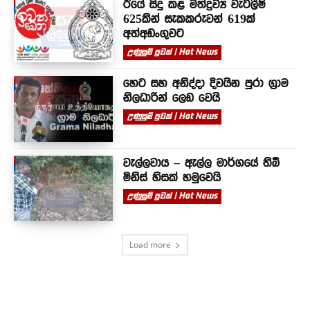
ඊයේ සිදු කළ මත්ද්‍රව්‍ය වැටලීම්
625කින් සැකකරුවන් 619ක්
අත්අඩංගුවට
උණුසුම් පුවත් | Hot News
හෙට සහ අනිද්දා දිවයින පුරා ග්‍රාම
නිලධාරින් ලෙඩ වෙයි
උණුසුම් පුවත් | Hot News
වැල්ලවාය – ඇල්ල මාර්ගයේ තිබී
මිනිස් හිසක් හමුවෙයි
උණුසුම් පුවත් | Hot News
Load more