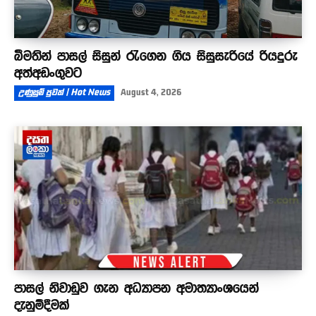
බීමතින් පාසල් සිසුන් රැගෙන ගිය සිසුසැරියේ රියදුරු
අත්අඩංගුවට
උණුසුම් පුවත් | Hot News
August 4, 2026
පාසල් නිවාඩුව ගැන අධ්‍යාපන අමාත්‍යාංශයෙන්
දැනුම්දීමක්