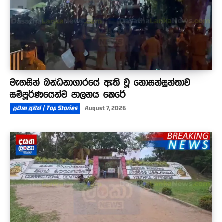
මැගසින් බන්ධනාගාරයේ ඇති වූ නොසන්සුන්තාව
සම්පූර්ණයෙන්ම පාලනය කෙරේ
ප්‍රධාන පුවත් | Top Stories
August 7, 2026