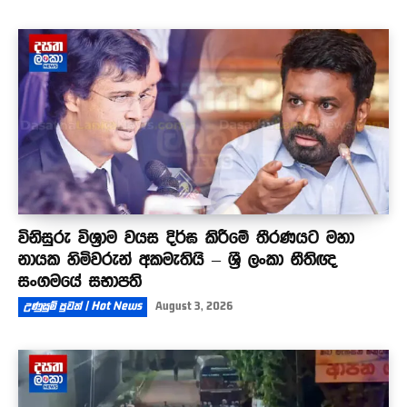
විනිසුරු විශ්‍රාම වයස දිර්ඝ කිරීමේ තීරණයට මහා
නායක හිමිවරුන් අකමැතියි – ශ්‍රී ලංකා නීතිඥ
සංගමයේ සභාපති
උණුසුම් පුවත් | Hot News
August 3, 2026