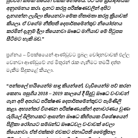
පුළුවන් කමක් තියෙන එකක් නෙමෙයි. ඊට යම් ක්‍රියාදාමයක්
අනුගමනය කරා. දැනට කරපු පරීක්ෂණවලින් අපිට
දැනගන්න ලැබිලා තියෙනවා මේක හිතාමතා කරපු ක්‍රියාවක්
කියලා. ඒ වගේම නීතිපති දෙපාර්තමේන්තුව නියෝජනය
කරමින් දැනුම් දීලා තියෙනවා ඖෂධ මාෆියාව මේ පිටුපස
සීටිමට හැකි බව.”
ප්‍රශ්නය – විපක්ෂයෙන් ආණ්ඩුවට ප්‍රබල චෝදනවාවක් එල්ල
වෙනවා ආණ්ඩුවේ ගජ මිතුරන් රැක ගැනීමට තමයි දත්ත
මැකීම සිදුකළේ කියලා.
“පන්සලේ හයියෙන්ම සාදු කියන්නේ, වැඩියෙන්ම පව් කරන
කෙනා. පසුගිය 2018 – 2019 කාලයේ දී සිදුවු ඖෂධ වංචාවන්
ගැන අපි අපරාධ පරීක්ෂණ දෙපාර්තමේන්තුවට පැමිණිලි
කළා. අභ්‍යන්තර විගණන පරීක්ෂණයකින් අනාවරණය වුණා
රුපියල් බිලිනයකට ආසන්න ඖෂධ කිහිපයක විශේෂයෙන්
පිළිකා රෝගයට සම්බන්ධ ඖෂධවල වංචාවක් වෙලා
තියෙනවා. ඒත් එක්කම එවකට ජනාධිපති මෛත්‍රිපාල