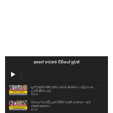
අපගේ නවතම වීඩියෝ පුවත්
දැන් ඉඳන්ම O/L එකට පාඩම් කරනවා - එළියට ආ
ළමයි කිව්ව දේ..
03:24
විභාගේ ඉවරයි, දැන් ගිහින් ඉරක් ගහනවා - කට්
එකක් කපනවා
02:23