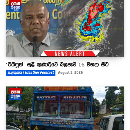
විභාග තියන්න ඕනේ
01:26
‘ටයිෆූන්’ සුළි කුණාටුවේ බලපෑම 06 වනදා සිට
කාළගුණය | Weather Forecast
August 3, 2026