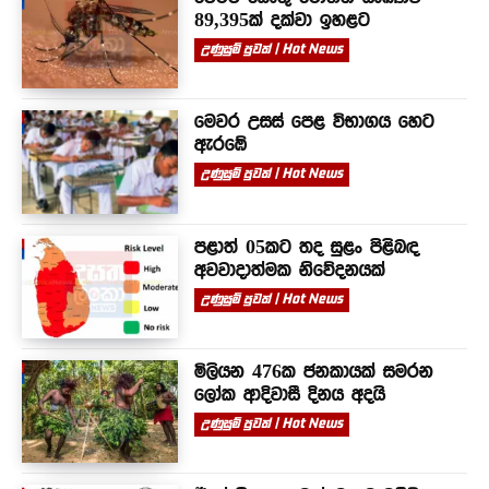
89,395ක් දක්වා ඉහළට
උණුසුම් පුවත් | Hot News
මෙවර උසස් පෙළ විභාගය හෙට
ඇරඹේ
උණුසුම් පුවත් | Hot News
පළාත් 05කට තද සුළං පිළිබඳ
අවවාදාත්මක නිවේදනයක්
උණුසුම් පුවත් | Hot News
මිලියන 476ක ජනකායක් සමරන
ලෝක ආදිවාසී දිනය අදයි
උණුසුම් පුවත් | Hot News