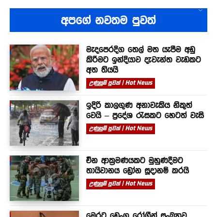
අපගේ නවතම පුවත්
මැදපෙරදිග තෙල් මත යැපීම අඩු
කිරීමට ඉන්දියාව දැවැන්ත වැඩකට
අත තියයි
උණුසුම් පුවත් | Hot News
ඉදිරි කාලගුණ අනාවැකිය නිකුත්
වෙයි – ප්‍රදේශ රැසකට හෙටත් වැසි
උණුසුම් පුවත් | Hot News
චීන ආක්‍රමණයකට මුහුණදීමට
තායිවානය ඩ්‍රෝන සූදානම් කරයි
උණුසුම් පුවත් | Hot News
මෙරට ඩෙංගු රෝගීන් සංඛ්‍යාව