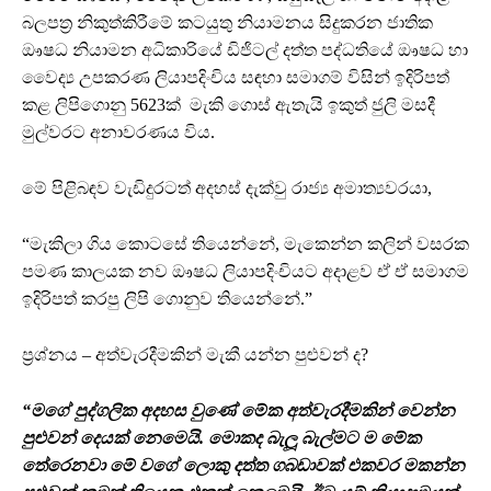
බලපත්‍ර නිකුත්කිරීමේ කටයුතු නියාමනය සිදුකරන ජාතික
ඖෂධ නියාමන අධිකාරියේ ඩිජිටල් දත්ත පද්ධතියේ ඖෂධ හා
වෛද්‍ය උපකරණ ලියාපදිංචිය සඳහා සමාගම් විසින් ඉදිරිපත්
කළ ලිපිගොනු 5623ක් මැකි ගොස් ඇතැයි ඉකුත් ජුලි මසදී
මුල්වරට අනාවරණය විය.
මේ පිළිබඳව වැඩිදුරටත් අදහස් දැක්වු රාජ්‍ය අමාත්‍යවරයා,
“මැකිලා ගිය කොටසේ තියෙන්නේ, මැකෙන්න කලින් වසරක
පමණ කාලයක නව ඖෂධ ලියාපදිංචියට අදාළව ඒ ඒ සමාගම
ඉදිරිපත් කරපු ලිපි ගොනුව තියෙන්නේ.”
ප්‍රශ්නය – අත්වැරදීමකින් මැකී යන්න පුළුවන් ද?
“මගේ පුද්ගලික අදහස වුණේ මේක අත්වැරදීමකින් වෙන්න
පුළුවන් දෙයක් නෙමෙයි. මොකද බැලූ බැල්මට ම මේක
තේරෙනවා මේ වගේ ලොකු දත්ත ගබඩාවක් එකවර මකන්න