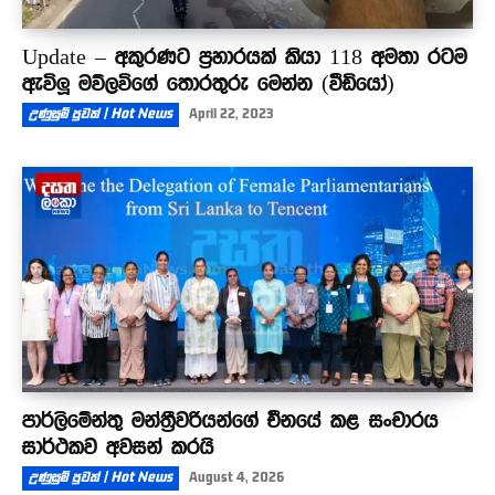
Update – අකුරණට ප්‍රහාරයක් කියා 118 අමතා රටම
ඇවිලූ මව්ලවිගේ තොරතුරු මෙන්න (වීඩියෝ)
උණුසුම් පුවත් | Hot News
April 22, 2023
පාර්ලිමේන්තු මන්ත්‍රීවරියන්ගේ චීනයේ කළ සංචාරය
සාර්ථකව අවසන් කරයි
උණුසුම් පුවත් | Hot News
August 4, 2026