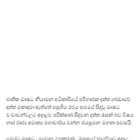
ජාතික ඖෂධ නියාමන අධිකාරියේ පරිගණක දත්ත ගබඩාවේ
දත්ත මකාදමා ඇත්තේ පසුගිය රජය සමයේ සිදුවූ ඖෂධ
වංචාවන්වලට අදාළව පරීක්ෂණ සිදුවන දත්ත රැසක් බව විෂය
භාර රාජ්‍ය අමාත්‍ය මහාචාර්ය චන්න ජයසුමන මහතා පවසයි.
මෙරට ඖෂධ , වෛද්‍ය උපකරණ , ඔසුසැල් හා ඒවාට අදාළ