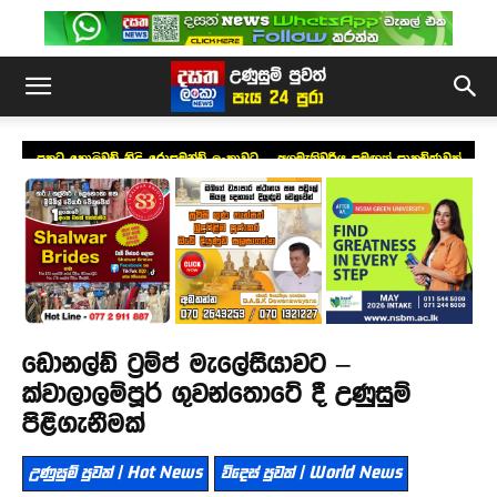
ප්‍රකට හොලිවුඩ් නිළි රොසමන්ඩ් ලංකාවට – අගමැතිවරිය සමඟත් සාකච්ඡාවක්
ඩොනල්ඩ් ට්‍රම්ප් මැලේසියාවට –
ක්වාලාලම්පූර් ගුවන්තොටේ දී උණුසුම්
පිළිගැනීමක්
උණුසුම් පුවත් | Hot News
විදෙස් පුවත් | World News