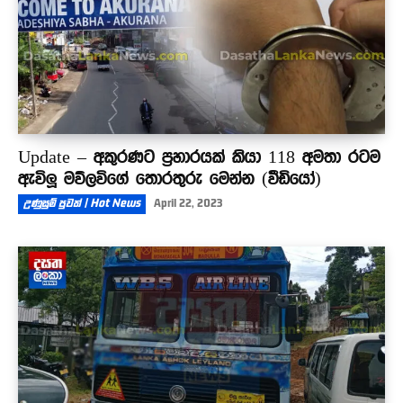
Update – අකුරණට ප්‍රහාරයක් කියා 118 අමතා රටම
ඇවිලූ මව්ලවිගේ තොරතුරු මෙන්න (වීඩියෝ)
උණුසුම් පුවත් | Hot News
April 22, 2023