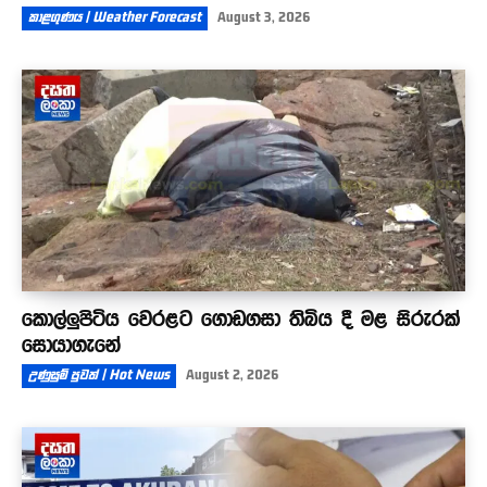
කාළගුණය | Weather Forecast
August 3, 2026
කොල්ලුපිටිය වෙරළට ගොඩගසා තිබිය දී මළ සිරුරක්
සොයාගැනේ
උණුසුම් පුවත් | Hot News
August 2, 2026