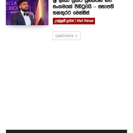
ශ්‍රී ලංකා ක්‍රිකට් ක්‍රීඩකයින් නව
සංගමයක් පිහිටුවයි – සභාපති
තනතුරට මෙන්ඩිස්
උණුසුම් පුවත් | Hot News
Load more