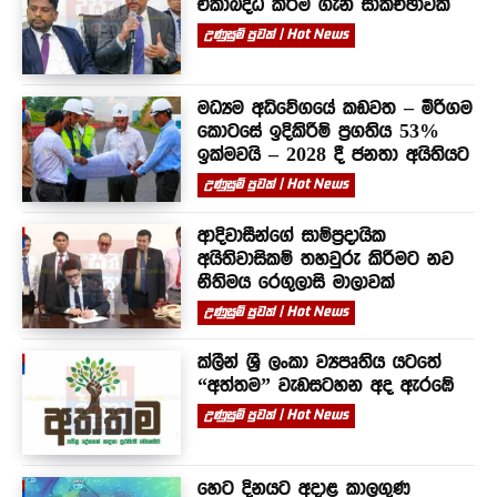
ඒකාබද්ධ කිරීම ගැන සාකච්ඡාවක්
උණුසුම් පුවත් | Hot News
මධ්‍යම අධිවේගයේ කඩවත – මීරිගම
කොටසේ ඉදිකිරීම් ප්‍රගතිය 53%
ඉක්මවයි – 2028 දී ජනතා අයිතියට
උණුසුම් පුවත් | Hot News
ආදිවාසීන්ගේ සාම්ප්‍රදායික
අයිතිවාසිකම් තහවුරු කිරීමට නව
නීතිමය රෙගුලාසි මාලාවක්
උණුසුම් පුවත් | Hot News
ක්ලීන් ශ්‍රී ලංකා ව්‍යපෘතිය යටතේ
“අත්තම” වැඩසටහන අද ඇරඹේ
උණුසුම් පුවත් | Hot News
හෙට දිනයට අදාළ කාලගුණ