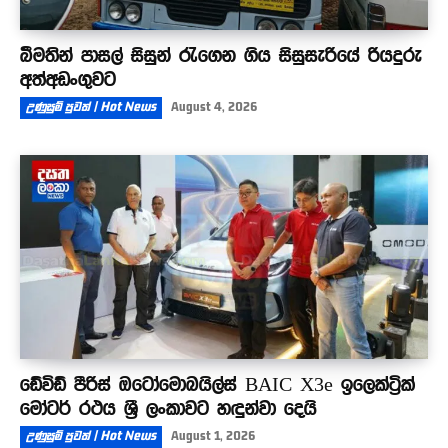
බීමතින් පාසල් සිසුන් රැගෙන ගිය සිසුසැරියේ රියදුරු
අත්අඩංගුවට
උණුසුම් පුවත් | Hot News
August 4, 2026
ඩේවිඩ් පීරිස් ඔටෝමොබයිල්ස් BAIC X3e ඉලෙක්ට්‍රික්
මෝටර් රථය ශ්‍රී ලංකාවට හඳුන්වා දෙයි
උණුසුම් පුවත් | Hot News
August 1, 2026