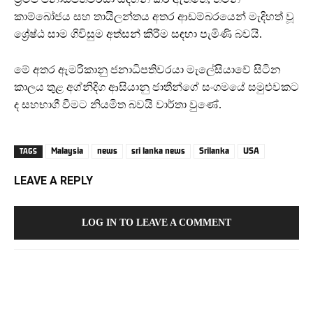
කාම්බෝජය සහ තායිලන්තය අතර ආඩම්බරයෙන් මැදිහත් වූ
ශ්‍රේෂ්ඨ සාම ගිවිසුම අත්සන් කිරීම සඳහා පැමිණි බවයි.
මේ අතර ඇමරිකානු ජනාධිපතිවරයා මැලේසියාවේ සිටින
කාලය තුළ අග්නිදිග ආසියානු ජාතීන්ගේ සංගමයේ සමුළුවකට
ද සහභාගී වීමට නියමිත බවයි වාර්තා වුණේ.
Malaysia
news
sri lanka news
Srilanka
USA
TAGS
LEAVE A REPLY
LOG IN TO LEAVE A COMMENT