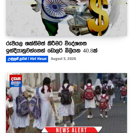
රුපියල ශක්තිමත් කිරීමට විදේශගත
ඉන්දියානුවන්ගෙන් ඩොලර් බිලියන 40.8ක්
උණුසුම් පුවත් | Hot News
August 5, 2026