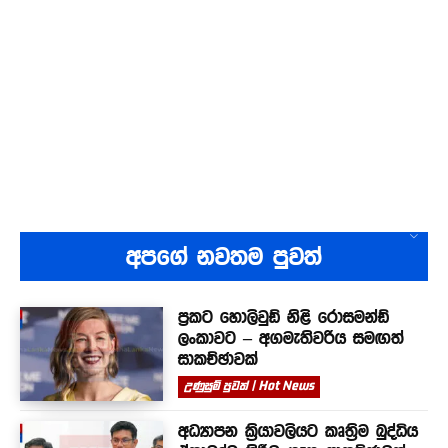
අපගේ නවතම පුවත්
ප්‍රකට හොලිවුඩ් නිළි රොසමන්ඩ්
ලංකාවට – අගමැතිවරිය සමඟත්
සාකච්ඡාවක්
උණුසුම් පුවත් | Hot News
අධ්‍යාපන ක්‍රියාවලියට කෘත්‍රිම බුද්ධිය