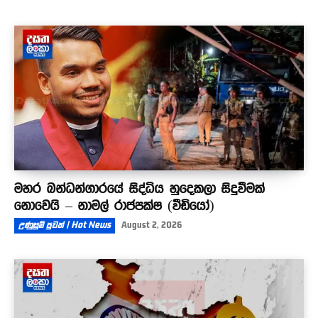
මහර බන්ධන්ගාරයේ සිද්ධිය හුදෙකලා සිදුවීමක්
නොවෙයි – නාමල් රාජපක්ෂ (වීඩියෝ)
උණුසුම් පුවත් | Hot News
August 2, 2026