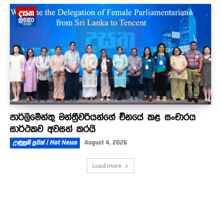
පාර්ලිමේන්තු මන්ත්‍රීවරියන්ගේ චීනයේ කළ සංචාරය
සාර්ථකව අවසන් කරයි
උණුසුම් පුවත් | Hot News
August 4, 2026
Load more