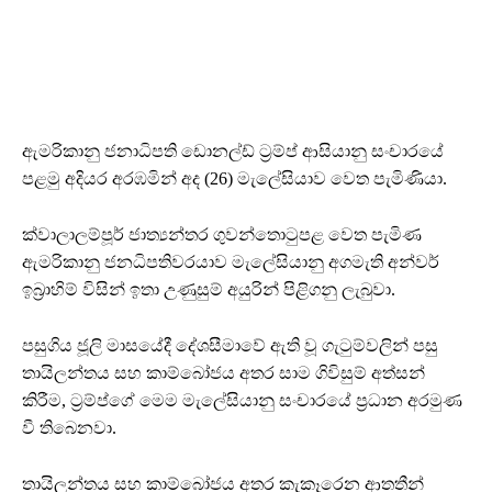
ඇමරිකානු ජනාධිපති ඩොනල්ඩ් ට්‍රම්ප් ආසියානු සංචාරයේ
පළමු අදියර අරඹමින් අද (26) මැලේසියාව වෙත පැමිණියා.
ක්වාලාලම්පූර් ජාත්‍යන්තර ගුවන්තොටුපළ වෙත පැමිණ
ඇමරිකානු ජනධිපතිවරයාව මැලේසියානු අගමැති අන්වර්
ඉබ්‍රාහිම් විසින් ඉතා උණුසුම් අයුරින් පිළිගනු ලැබුවා.
පසුගිය ජූලි මාසයේදී දේශසීමාවේ ඇති වූ ගැටුම්වලින් පසු
තායිලන්තය සහ කාම්බෝජය අතර සාම ගිවිසුම් අත්සන්
කිරීම, ට්‍රම්ප්ගේ මෙම මැලේසියානු සංචාරයේ ප්‍රධාන අරමුණ
වී තිබෙනවා.
තායිලන්තය සහ කාම්බෝජය අතර කැකෑරෙන ආතතීන්