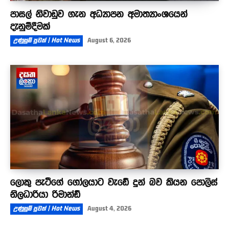
පාසල් නිවාඩුව ගැන අධ්‍යාපන අමාත්‍යාංශයෙන්
දැනුම්දීමක්
උණුසුම් පුවත් | Hot News
August 6, 2026
ලොකු පැටීගේ ගෝලයාට වැඩේ දුන් බව කියන පොලිස්
නිලධාරියා රිමාන්ඩ්
උණුසුම් පුවත් | Hot News
August 4, 2026