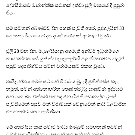
දේශසීමාවේ මාරාන්තික සටනක් දක්වා ජූලි මාසයේ දී පුපුරා
ගියා.
එම සටහන් අඛණ්ඩව දින පහක් පැවති අතර, පුද්ගලයින් 33
දෙනෙකු මිය ගොස් දස දහස් ගණනක් අවතැන් වුණා.
ජූලි 28 වන දින, මැලේසියානු අගමැති අන්වර් ඉබ්‍රාහිම්ගේ
නායකත්වයෙන් යුත් ක්වාලාලම්පූර්හි පැවති සාකච්ඡාවලින්
පසුව දෙපාර්ශ්වය සටන් විරාමයකට එකඟ වුණා.
තායිලන්තය මෙම සටහන් විරාමය මුල දී ප්‍රතික්ෂේප කළ
නමුත්, සටන් අත්නොහරින තෙක් තීරුබදු සාකච්ඡා ඉදිරියට
නොයන බව එක්සත් ජනපද ජනාධිපති ඩොනල්ඩ් ට්‍රම්ප්
පැවසීමෙන් පසුව ටන් විරාමයක් වෙනුවෙන් තායි බලධාරීන්
එකඟතත්වයකට පැමිණියා.
මේ අතර සිය තෘත් සමාජ මාධ්‍ය ගිණුමේ සටහනක් තබමින්
ට්‍රම්ප් ජනාධිපතිවරයා සඳහන් කර ඇත්තේ, තමන්