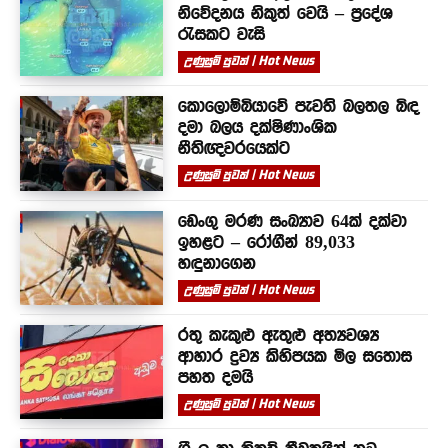
නිවේදනය නිකුත් වෙයි – ප්‍රදේශ
රැසකට වැසි
උණුසුම් පුවත් | Hot News
කොලොම්බියාවේ පැවති බලතල බිඳ
දමා බලය දක්ෂිණාංශික
නීතිඥවරයෙක්ට
උණුසුම් පුවත් | Hot News
ඩෙංගු මරණ සංඛ්‍යාව 64ක් දක්වා
ඉහළට – රෝගීන් 89,033
හඳුනාගෙන
උණුසුම් පුවත් | Hot News
රතු කැකුළු ඇතුළු අත්‍යවශ්‍ය
ආහාර ද්‍රව්‍ය කිහිපයක මිල සතොස
පහත දමයි
උණුසුම් පුවත් | Hot News