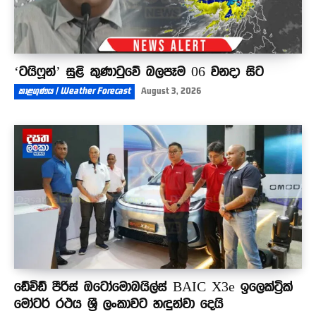
‘ටයිෆූන්’ සුළි කුණාටුවේ බලපෑම 06 වනදා සිට
කාළගුණය | Weather Forecast
August 3, 2026
ඩේවිඩ් පීරිස් ඔටෝමොබයිල්ස් BAIC X3e ඉලෙක්ට්‍රික්
මෝටර් රථය ශ්‍රී ලංකාවට හඳුන්වා දෙයි