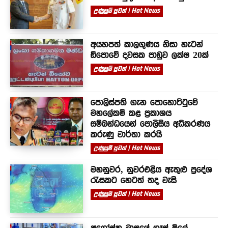
උණුසුම් පුවත් | Hot News
අයහපත් කාලගුණය නිසා හැටන්
ඩිපොවේ දවසක පාඩුව ලක්ෂ 20ක්
උණුසුම් පුවත් | Hot News
පොලිස්පති ගැන පොහොට්ටුවේ
මහලේකම් කළ ප්‍රකාශය
සම්බන්ධයෙන් පොලිසිය අධිකරණය
කරුණු වාර්තා කරයි
උණුසුම් පුවත් | Hot News
මහනුවර, නුවරඑළිය ඇතුළු ප්‍රදේශ
රැසකට හෙටත් තද වැසි
උණුසුම් පුවත් | Hot News
අගෝස්තු මාසයේ ගෑස් මිලේ