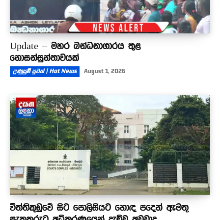
Update – මහර බන්ධනාගාරය තුළ
නොසන්සුන්තාවයක්
උණුසුම් පුවත් | Hot News
August 1, 2026
විත්තිකූඩුවේ සිට පොලිසියට හොඳ පදෙන් ඇමතූ
සැකකරුට අධිකරණයෙන් දැඩිව අවවාද