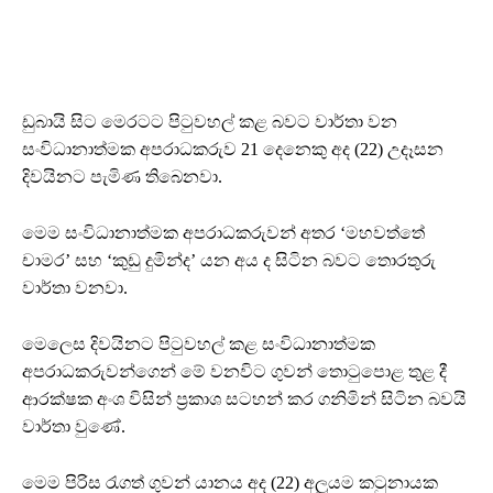
ඩුබායි සිට මෙරටට පිටුවහල් කළ බවට වාර්තා වන
සංවිධානාත්මක අපරාධකරුව 21 දෙනෙකු අද (22) උදෑසන
දිවයිනට පැමිණ තිබෙනවා.
මෙම සංවිධානාත්මක අපරාධකරුවන් අතර ‘මහවත්තේ
චාමර’ සහ ‘කුඩු දුමින්ද’ යන අය ද සිටින බවට තොරතුරු
වාර්තා වනවා.
මෙලෙස දිවයිනට පිටුවහල් කළ සංවිධානාත්මක
අපරාධකරුවන්ගෙන් මේ වනවිට ගුවන් තොටුපොළ තුළ දී
ආරක්ෂක අංශ විසින් ප්‍රකාශ සටහන් කර ගනිමින් සිටින බවයි
වාර්තා වුණේ.
මෙම පිරිස රැගත් ගුවන් යානය අද (22) අලුයම කටුනායක