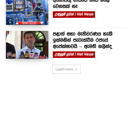
වෙනසක් නෑ
උණුසුම් පුවත් | Hot News
පළාත් සභා මැතිවරණය හැකි
ඉක්මනින් පැවැත්වීම රජයේ
අපේක්ෂාවයි – ඇමති නලින්ද
උණුසුම් පුවත් | Hot News
Load more