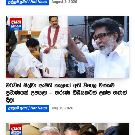
උණුසුම් පුවත් | Hot News
August 2, 2026
මර්වින් සිල්වා ඇමති කාලයේ අති විශාල වත්කම්
ප්‍රමාණයක් උපයලා – තරුණ නිළියකටත් ලක්ෂ ගණන්
දීලා
උණුසුම් පුවත් | Hot News
July 31, 2026