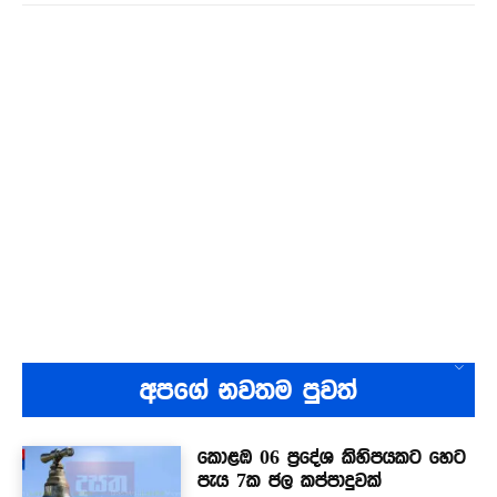
අපගේ නවතම පුවත්
කොළඹ 06 ප්‍රදේශ කිහිපයකට හෙට
පැය 7ක ජල කප්පාදුවක්