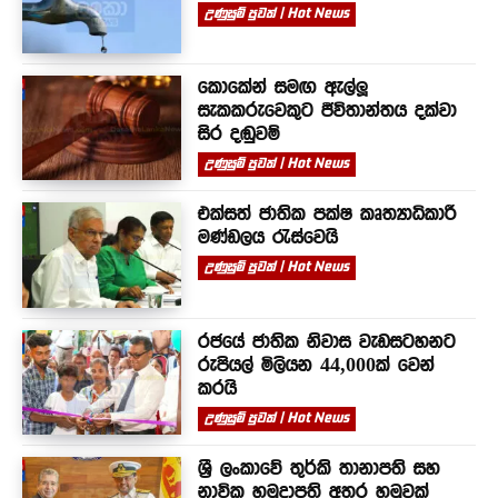
උණුසුම් පුවත් | Hot News
කොකේන් සමඟ ඇල්ලූ
සැකකරුවෙකුට ජීවිතාන්තය දක්වා
සිර දඬුවම්
උණුසුම් පුවත් | Hot News
එක්සත් ජාතික පක්ෂ කෘත්‍යාධිකාරී
මණ්ඩලය රැස්වෙයි
උණුසුම් පුවත් | Hot News
රජයේ ජාතික නිවාස වැඩසටහනට
රුපියල් මිලියන 44,000ක් වෙන්
කරයි
උණුසුම් පුවත් | Hot News
ශ්‍රී ලංකාවේ තුර්කි තානාපති සහ
නාවික හමුදාපති අතර හමුවක්