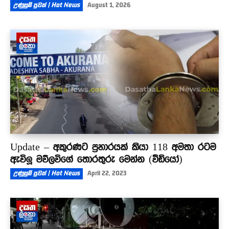
උණුසුම් පුවත් | Hot News
August 1, 2026
Update – අකුරණට ප්‍රහාරයක් කියා 118 අමතා රටම
ඇවිලූ මව්ලවිගේ තොරතුරු මෙන්න (වීඩියෝ)
උණුසුම් පුවත් | Hot News
April 22, 2023