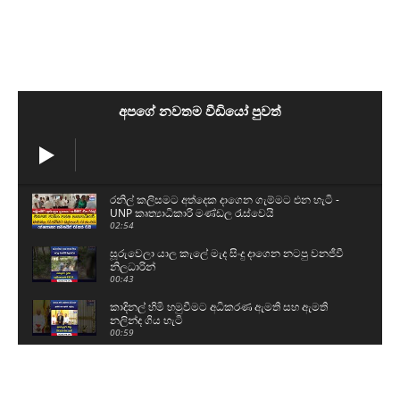
අපගේ නවතම වීඩියෝ පුවත්
රනිල් කලිසමට අත්දෙක දාගෙන ගැම්මට එන හැටි -
UNP කෘත්‍යාධිකාරි මණ්ඩල රැස්වෙයි
02:54
සූරුවෙලා යාල කැලේ මැද සිංදු දාගෙන නටපු වනජීවී
නිලධාරින්
00:43
කාදිනල් හිමි හමුවීමට අධිකරණ ඇමති සහ ඇමති
නලින්ද ගිය හැටි
00:59
අපේ ජනාධිපතිතුමාගේ ආර්යාව බිම ඉඳගෙන බණ
අහන හැටි
00:40