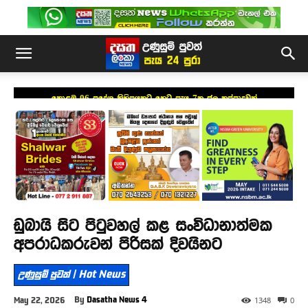
කොළඹ 06 ප්‍රදේශ කිහිපයකට හෙට පැය 7ක ජල කප්පාදුවක්
ඩුබායි සිට පිටුවහල් කළ සංවිධානාත්මක
අපරාධකරුවන් පිරිසක් දිවයිනට
උණුසුම් පුවත් | Hot News
By
Dasatha News 4
May 22, 2026
1348
0