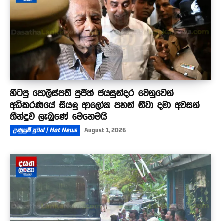
හිටපු පොලිස්පති පූජිත් ජයසුන්දර වෙනුවෙන්
අධිකරණයේ සියලු ආලෝක පහන් නිවා දමා අවසන්
තීන්දුව ලැබුණේ මෙහෙමයි
උණුසුම් පුවත් | Hot News
August 1, 2026