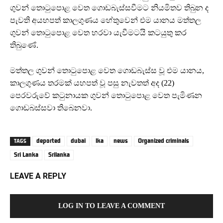
ගුවන් තොටුපොළ වෙත ගොඩබැස්සවීමට නියමිතව තිබුන ද
පැවති අයහපත් කාලගුණය හේතුවෙන් එම යානය මත්තල
ගුවන් තොටුපොළ වෙත හරවා යැවීමටයි කටයුතු කර
තිබුණේ.
මත්තල ගුවන් තොටුපොළ වෙත ගොඩබැස්ස වූ එම යානය,
කාලගුණය තරමක් යහපත් වූ පසු නැවතත් අද (22)
පෙරවරුවේ කටුනායක ගුවන් තොටුපොළ වෙත පැමිණන
ගොඩබස්සවා තිබෙනවා.
deported
dubai
lka
news
Organized criminals
TAGS
Sri Lanka
Srilanka
LEAVE A REPLY
LOG IN TO LEAVE A COMMENT