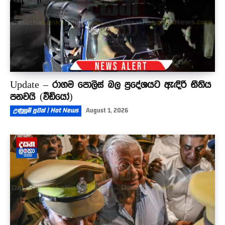
Update – රාගම පොලිස් බල ප්‍රදේශයට ඇඳිරි නීතිය
පනවයි (වීඩියෝ)
උණුසුම් පුවත් | Hot News
August 1, 2026