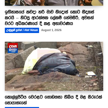
ඉතිහාසයේ කවදා හරි මාව නිදොස් කොට නිදහස්
කරයි – හිටපු ආරක්ෂක ලේකම් හේමසිරි, අවසන්
වරට අධිකරණයේ දී කළ අනාවරණය
උණුසුම් පුවත් | Hot News
August 1, 2026
කොල්ලුපිටිය වෙරළට ගොඩගසා තිබිය දී මළ සිරුරක්
සොයාගැනේ