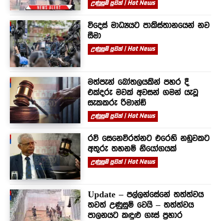
උණුසුම් පුවත් | Hot News
විදෙස් මාධ්‍යයට පාකිස්තානයෙන් නව
සීමා
උණුසුම් පුවත් | Hot News
මත්පැන් බෝතලයකින් පහර දී
එක්දරු මවක් අවසන් ගමන් යැවූ
සැකකරු රිමාන්ඩ්
උණුසුම් පුවත් | Hot News
රවි සෙනෙවිරත්නට එරෙහි නඩුවකට
අතුරු තහනම් නියෝගයක්
උණුසුම් පුවත් | Hot News
Update – පල්ලන්සේනේ තත්ත්වය
තවත් උණුසුම් වෙයි – තත්ත්වය
පාලනයට කඳුළු ගෑස් ප්‍රහාර