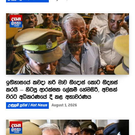
ඉතිහාසයේ කවදා හරි මාව නිදොස් කොට නිදහස්
කරයි – හිටපු ආරක්ෂක ලේකම් හේමසිරි, අවසන්
වරට අධිකරණයේ දී කළ අනාවරණය
උණුසුම් පුවත් | Hot News
August 1, 2026