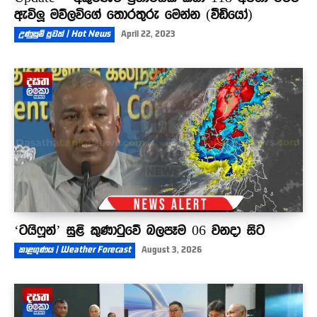
ඇවිලූ මව්ලවිගේ තොරතුරු මෙන්න (වීඩියෝ)
උණුසුම් පුවත් | Hot News
April 22, 2023
‘ටයිෆූන්’ සුළි කුණාටුවේ බලපෑම 06 වනදා සිට
කාළගුණය | Weather Forecast
August 3, 2026