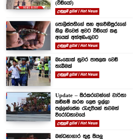
(වීඩියෝ)
උණුසුම් පුවත් | Hot News
පොලිස්පතිගේ සහ අගවිනිසුරුගේ
නිල නිවෙස් අවට වීඩියෝ කළ
අයෙක් අත්අඩංගුවට
උණුසුම් පුවත් | Hot News
බැංකොක් නුවර පාසලක වෙඩි
තැබීමක්
උණුසුම් පුවත් | Hot News
Update – සිරකරුවන්⁣ගේ වාර්තා
කඩිනම් කරන ලෙස ඉල්ලා
පල්ලන්සේන රැඳවියන් තවමත්
විරෝධතාවයේ
උණුසුම් පුවත් | Hot News
බන්ධනාගාර තුළ සියලු