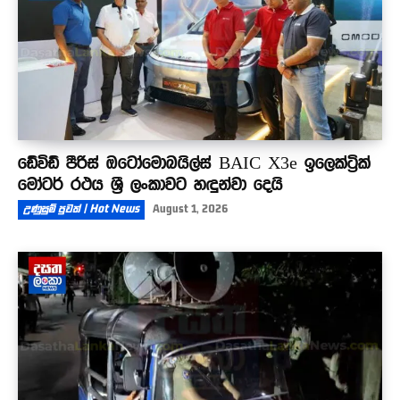
ඩේවිඩ් පීරිස් ඔටෝමොබයිල්ස් BAIC X3e ඉලෙක්ට්‍රික්
මෝටර් රථය ශ්‍රී ලංකාවට හඳුන්වා දෙයි
උණුසුම් පුවත් | Hot News
August 1, 2026