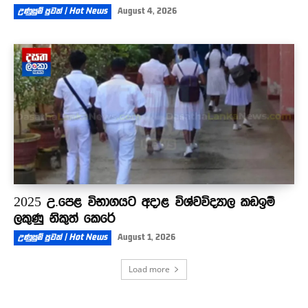
උණුසුම් පුවත් | Hot News
August 4, 2026
2025 උ.පෙළ විභාගයට අදාළ විශ්වවිද්‍යාල කඩඉම්
ලකුණු නිකුත් කෙරේ
උණුසුම් පුවත් | Hot News
August 1, 2026
Load more