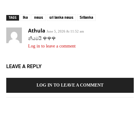
lka
news
sri lanka news
Srilanka
TAGS
Athula
June 5, 2026 At 11:52 am
නියමයි 🌹🌹🌹
Log in to leave a comment
LEAVE A REPLY
LOG IN TO LEAVE A COMMENT