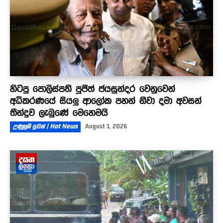
හිටපු පොලිස්පති පූජිත් ජයසුන්දර වෙනුවෙන්
අධිකරණයේ සියලු ආලෝක පහන් නිවා දමා අවසන්
තීන්දුව ලැබුණේ මෙහෙමයි
උණුසුම් පුවත් | Hot News
August 1, 2026