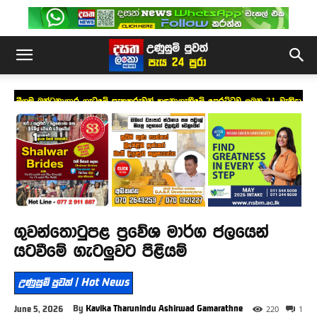
මීගමු බන්ධනාගාර ගැටුමේ සැකකරුවන් හඳුනාගැනීමේ පෙරට්ටුව ලබන 21 වැනිදා
ගුවන්තොටුපළ ප්‍රවේශ මාර්ග ජලයෙන්
යටවීමේ ගැටලුවට පිළියම්
උණුසුම් පුවත් | Hot News
By
Kavika Tharunindu Ashirwad Gamarathne
June 5, 2026
220
1