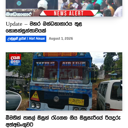
Update – මහර බන්ධනාගාරය තුළ
නොසන්සුන්තාවයක්
උණුසුම් පුවත් | Hot News
August 1, 2026
බීමතින් පාසල් සිසුන් රැගෙන ගිය සිසුසැරියේ රියදුරු
අත්අඩංගුවට