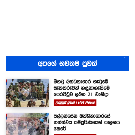
අපගේ නවතම පුවත්
මීගමු බන්ධනාගාර ගැටුමේ
සැකකරුවන් හඳුනාගැනීමේ
පෙරට්ටුව ලබන 21 වැනිදා
උණුසුම් පුවත් | Hot News
පල්ලන්සේන බන්ධනාගාරයේ
තත්ත්වය සම්පූර්ණයෙන් පාලනය
කෙරේ