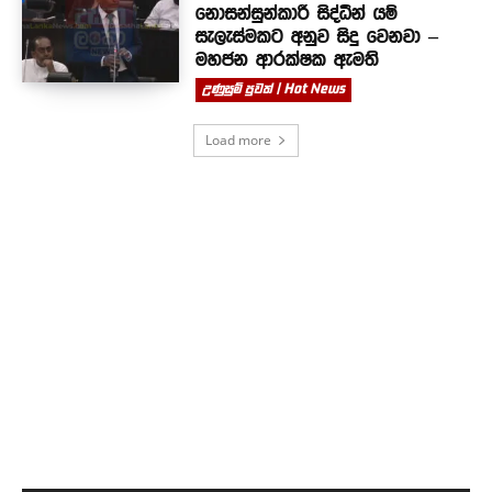
නොසන්සුන්කාරී සිද්ධීන් යම්
සැලැස්මකට අනුව සිදු වෙනවා –
මහජන ආරක්ෂක ඇමති
උණුසුම් පුවත් | Hot News
Load more