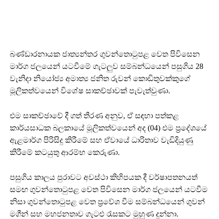
බණ්ඩාරනායක ජාත්‍යන්තර ගුවන්තොටුපළ වෙත පිවිසෙන
මාර්ග ජලයෙන් යටවීමේ ගැටලුව සම්බන්ධයෙන් පසුගිය 28
වැනිදා නියෝජ්‍ය අමාත්‍ය ජනිත රුවන් කොඩිතුවක්කුගේ
මූලිකත්වයෙන් විශේෂ සාකච්ඡාවක් පැවැත්වුණා.
එම සාකච්ඡාවේ දී ගත් තීරණ අනුව, ඒ සඳහා පත්කළ
කාර්යසාධක බලකායේ මූලිකත්වයෙන් අද (04) එම ප්‍රදේශයේ
ඇළමාර්ග පිරිසිදු කිරීමේ සහ ඒවායේ ධාරිතාව වැඩිදියුණු
කිරීමේ කටයුතු ආරම්භ කෙරුණා.
පසුගිය කාලය පුරාවට අවස්ථා කිහිපයක දී වර්ෂාපතනයත්
සමඟ ගුවන්තොටුපළ වෙත පිවිසෙන මාර්ග ජලයෙන් යටවීම
නිසා ගුවන්තොටුපළ වෙත ප්‍රවේශ වීම සම්බන්ධයෙන් ගුවන්
මගීන් සහ මහජනතාව ගැටළු රැසකට මුහුණ දුන්නා.