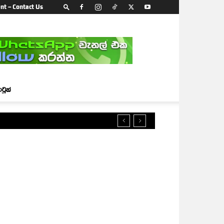
nt – Contact Us
ාටූන්