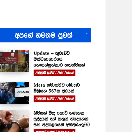
All
අපගේ නවතම පුවත්
Update – කුරුවිට
බන්ධනාගාරයේ
නොසන්සුන්කාරී තත්ත්වයක්
උණුසුම් පුවත් | Hot News
Meta සමාගමට ඩොලර්
මිලියන 567ක දඩයක්
උණුසුම් පුවත් | Hot News
නිවසක් බිඳ කෝටි ගණනක
සුද්දයක් දුන් කතුන් තිදෙනෙක්
සහ පුද්ගලයෙක් අත්අඩංගුවට