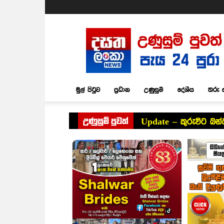
Dasatha
Lanka
News
මුල් පිටුව
ප්‍රධාන
උණුසුම්
දේශීය
තරු 
උණුසුම් පුවත්
Update – කුරුවිට බන