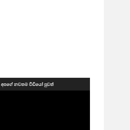
අපගේ නවතම වීඩියෝ පුවත්