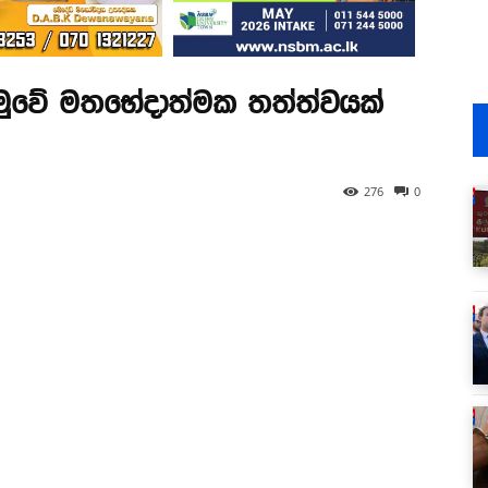
ුවේ මතභේදාත්මක තත්ත්වයක්
276
0