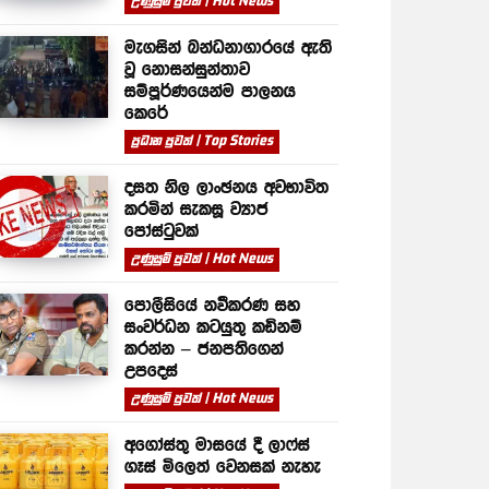
උණුසුම් පුවත් | Hot News
මැගසින් බන්ධනාගාරයේ ඇති
වූ නොසන්සුන්තාව
සම්පූර්ණයෙන්ම පාලනය
කෙරේ
ප්‍රධාන පුවත් | Top Stories
දසත නිල ලාංඡනය අවභාවිත
කරමින් සැකසූ ව්‍යාජ
පෝස්ටුවක්
උණුසුම් පුවත් | Hot News
පොලීසියේ නවීකරණ සහ
සංවර්ධන කටයුතු කඩිනම්
කරන්න – ජනපතිගෙන්
උපදෙස්
උණුසුම් පුවත් | Hot News
අගෝස්තු මාසයේ දී ලාෆ්ස්
ගෑස් මිලෙත් වෙනසක් නැහැ