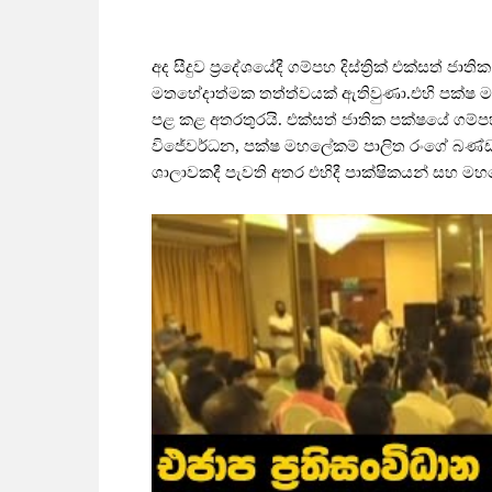
අද සීදුව ප්‍රදේශයේදී ගම්පහ දිස්ත්‍රික් එක්සත් 
මතභේදාත්මක තත්ත්වයක් ඇතිවුණා.එහි පක්ෂ ම
පළ කළ අතරතුරයි. එක්සත් ජාතික පක්ෂයේ ගම්පහ 
විජේවර්ධන, පක්ෂ මහලේකම් පාලිත රංගේ බණ්ඩා
ශාලාවකදී පැවති අතර එහිදී පාක්ෂිකයන් සහ 