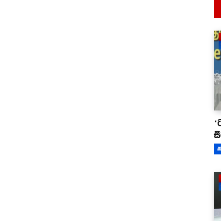
‘
ස
ක