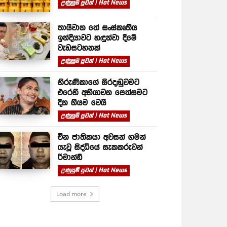
උණුසුම් පුවත් | Hot News
තායිවාන තේ සංස්කෘතිය
ඉන්දියාවට හඳුන්වා දීමේ
වැඩසටහනක්
උණුසුම් පුවත් | Hot News
හිරුණිකාගේ සිරදඬුවමට
එරෙහි අභියාචන පෙත්සමට
දින නියම වෙයි
උණුසුම් පුවත් | Hot News
චීන ජාතිකයා අවසන් ගමන්
යැවූ සිද්ධියේ සැකකරුවන්
රිමාන්ඩ්
උණුසුම් පුවත් | Hot News
Load more