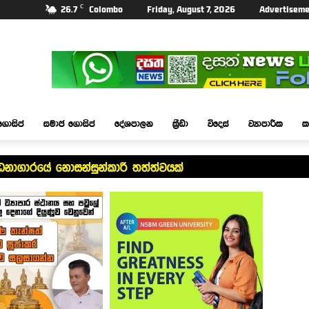
C
26.7
Colombo
Friday, August 7, 2026
Advertiseme
ගොසිප්
සමාජ ගොසිප්
දේශපාලන
ක්‍රීඩා
විදෙස්
ව්‍යාපාරික
ක
්ධනාගාරයේ නොසන්සුන්කාරී තත්ත්වයක්