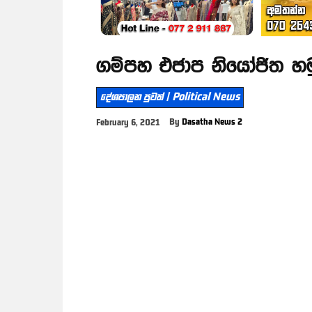
ගම්පහ එජාප නියෝජිත හම
දේශපාලන පුවත් | Political News
By
Dasatha News 2
February 6, 2021