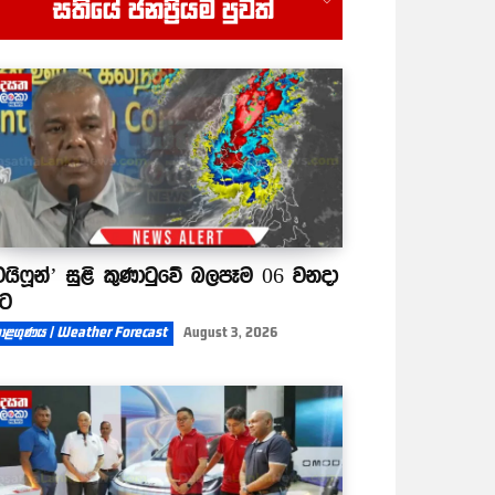
සතියේ ජනප්‍රියම පුවත්
ගෙව්වේ පොටෝකොපිවලට
07:32
විතරනේ
ටයිෆූන්’ සුළි කුණාටුවේ බලපෑම 06 වනදා
ිට
ාළගුණය | Weather Forecast
August 3, 2026