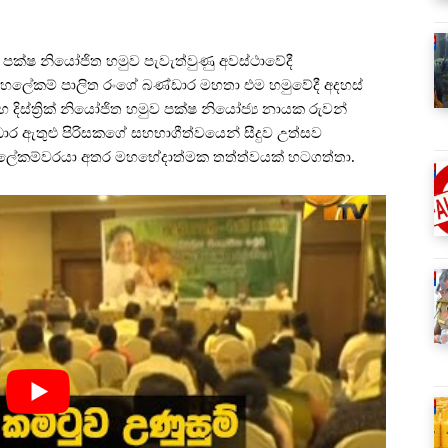
ජාතික පක්ෂ නියෝජිත හමුව පැවැත්වුණු අවස්ථාවේදී
හලේකම් පාලිත රංගේ බණ්ඩාර මහතා එම හමුවේදී අදහස්
දිස්ත්‍රික් නියෝජිත හමුව පක්ෂ නියෝජ්‍ය නායක රුවන්
ර ඇතුළු පිරිසකගේ සහභාගීත්වයෙන් සීදුව උත්සව
මහලේකම්වරයා අතර මහභේදාත්මක තත්ත්වයක් හටගත්තා.