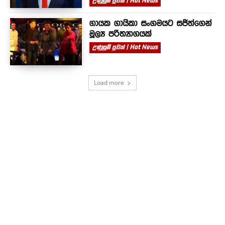
උණුසුම් පුවත් | Hot News
ගායක ගායිකා සංගමයට සජිත්ගෙන්
මූල්‍ය පරිත්‍යාගයක්
උණුසුම් පුවත් | Hot News
Load more