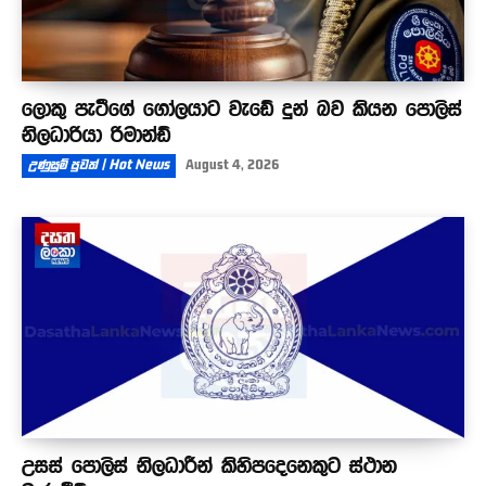
ලොකු පැටීගේ ගෝලයාට වැඩේ දුන් බව කියන පොලිස්
නිලධාරියා රිමාන්ඩ්
උණුසුම් පුවත් | Hot News
August 4, 2026
උසස් පොලිස් නිලධාරීන් කිහිපදෙනෙකුට ස්ථාන