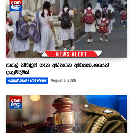
පාසල් නිවාඩුව ගැන අධ්‍යාපන අමාත්‍යාංශයෙන්
දැනුම්දීමක්
උණුසුම් පුවත් | Hot News
August 6, 2026