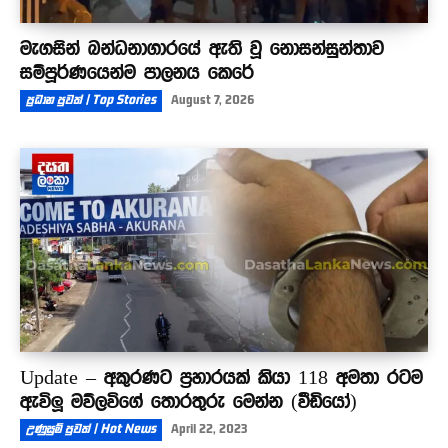
මැගසින් බන්ධනාගාරයේ ඇති වූ නොසන්සුන්තාව
සම්පූර්ණයෙන්ම පාලනය කෙරේ
ප්‍රධාන පුවත් | Top Stories
August 7, 2026
Update – අකුරණට ප්‍රහාරයක් කියා 118 අමතා රටම
ඇවිලූ මව්ලවිගේ තොරතුරු මෙන්න (වීඩියෝ)
උණුසුම් පුවත් | Hot News
April 22, 2023