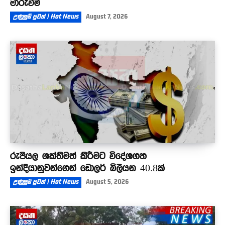
මාරුවීම්
උණුසුම් පුවත් | Hot News
August 7, 2026
රුපියල ශක්තිමත් කිරීමට විදේශගත
ඉන්දියානුවන්ගෙන් ඩොලර් බිලියන 40.8ක්
උණුසුම් පුවත් | Hot News
August 5, 2026