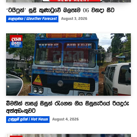
‘ටයිෆූන්’ සුළි කුණාටුවේ බලපෑම 06 වනදා සිට
කාළගුණය | Weather Forecast
August 3, 2026
බීමතින් පාසල් සිසුන් රැගෙන ගිය සිසුසැරියේ රියදුරු
අත්අඩංගුවට
උණුසුම් පුවත් | Hot News
August 4, 2026