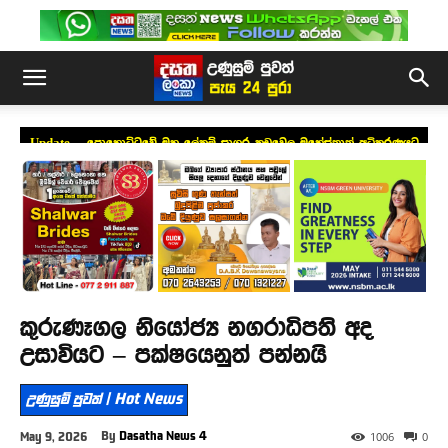
Update – පොහොට්ටුවේ මහ ලේකම් සාගර කඩුවෙල මහේස්ත්‍රාත් අධිකරණයට
ඉදිරිපත් කෙරේ
කුරුණෑගල නියෝජ්‍ය නගරාධිපති අද
උසාවියට – පක්ෂයෙනුත් පන්නයි
උණුසුම් පුවත් | Hot News
By
Dasatha News 4
May 9, 2026
1006
0