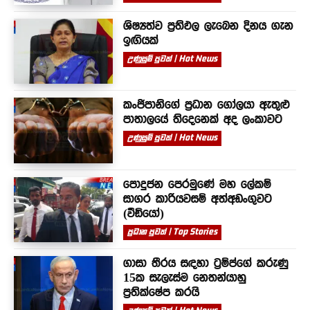
ශිෂ්‍යත්ව ප්‍රතිඵල ලැබෙන දිනය ගැන
ඉඟියක්
උණුසුම් පුවත් | Hot News
කංජිපානිගේ ප්‍රධාන ගෝලයා ඇතුළු
පාතාලයේ තිදෙනෙක් අද ලංකාවට
උණුසුම් පුවත් | Hot News
පොදුජන පෙරමුණේ මහ ලේකම්
සාගර කාරියවසම් අත්අඩංගුවට
(වීඩියෝ)
ප්‍රධාන පුවත් | Top Stories
ගාසා තීරය සඳහා ට්‍රම්ප්ගේ කරුණු
15ක සැලැස්ම නෙතන්යාහු
ප්‍රතික්ෂේප කරයි