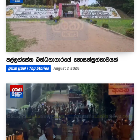
පල්ලන්සේන බන්ධනාගාරයේ නොසන්සුන්තාවයක්
ප්‍රධාන පුවත් | Top Stories
August 7, 2026