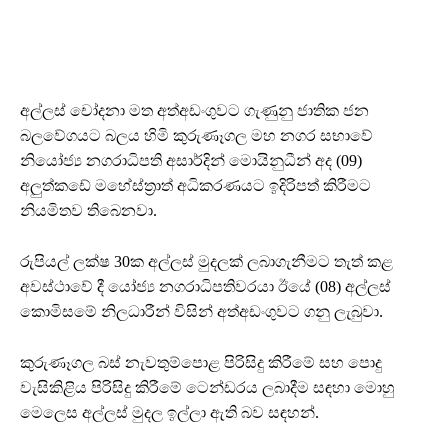
අල්ලස් චෝදනා මත අත්අඩංගුවට ගැණුනු ජාතික ජන
බලවේගයට බලය හිමි කුරුණෑගල මහ නගර සභාවේ
නියෝජ්‍ය නගරාධිපති අසාර්දින් මොයිනුධීන් අද (09)
අලුත්කඩේ මහේස්ත්‍රාත් අධිකරණයට ඉදිරිපත් කිරීමට
නියමිතව තිබෙනවා.
රුපියල් ලක්ෂ 30ක අල්ලස් මුදලක් ලබාගැනීමට තැත් කළ
අවස්ථාවේ දී යෝජ්‍ය නගරාධිපතිවරයා ඊයේ (08) අල්ලස්
කොමිසමේ නිලධාරීන් විසින් අත්අඩංගුවට ගනු ලැබුවා.
කුරුණෑගල බස් නැවතුම්පොළ පිරිසිදු කිරීමේ සහ පොදු
වැසිකිළිය පිරිසිදු කිරීමේ ටෙන්ඩරය ලබාදීම සඳහා මොහු
මෙලෙස අල්ලස් මුදල ඉල්ලා ඇති බව සඳහන්.