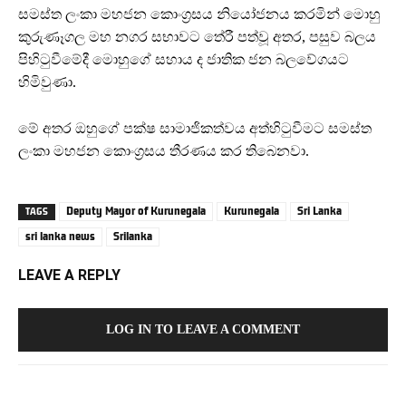
සමස්ත ලංකා මහජන කොංග්‍රසය නියෝජනය කරමින් මොහු
කුරුණෑගල මහ නගර සභාවට තේරී පත්වූ අතර, පසුව බලය
පිහිටුවීමේදී මොහුගේ සහාය ද ජාතික ජන බලවේගයට
හිමිවුණා.
මේ අතර ඔහුගේ පක්ෂ සාමාජිකත්වය අත්හිටුවීමට සමස්ත
ලංකා මහජන කොංග්‍රසය තීරණය කර තිබෙනවා.
Deputy Mayor of Kurunegala
Kurunegala
Sri Lanka
TAGS
sri lanka news
Srilanka
LEAVE A REPLY
LOG IN TO LEAVE A COMMENT