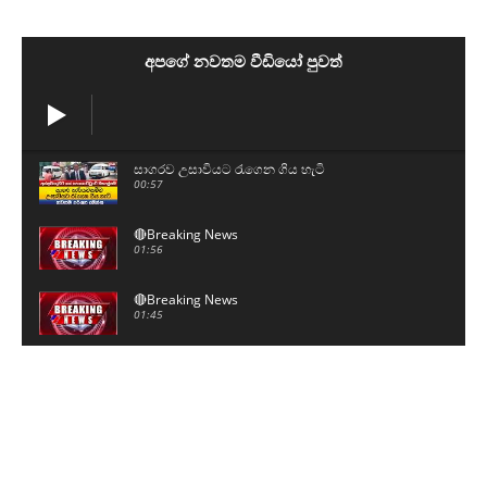
අපගේ නවතම වීඩියෝ පුවත්
සාගරව උසාවියට රැගෙන ගිය හැටි
00:57
🔴Breaking News
01:56
🔴Breaking News
01:45
මට බැනලා වැඩක් නෑ - උත්තර දෙන්න ඇමතිතුමෝ
08:43
මම නෙමෙයිනේ ජනාධිපති - ගිහින් ජනාධිපතිගෙන්
අහන්න
01:06