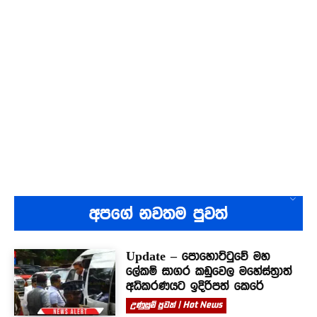
අපගේ නවතම පුවත්
Update – පොහොට්ටුවේ මහ
ලේකම් සාගර කඩුවෙල මහේස්ත්‍රාත්
අධිකරණයට ඉදිරිපත් කෙරේ
උණුසුම් පුවත් | Hot News