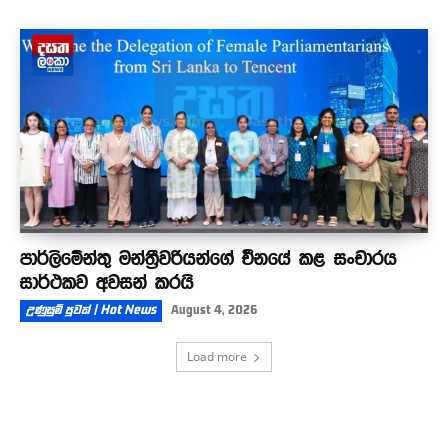
පාර්ලිමේන්තු මන්ත්‍රීවරියන්ගේ චීනයේ කළ සංචාරය
සාර්ථකව අවසන් කරයි
උණුසුම් පුවත් | Hot News
August 4, 2026
Load more