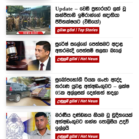
Update – වෙඩි ප්‍රහාරයට ලක් වූ
කන්ජිපානි ඉම්රාන්ගේ ඥාතියා
ජීවිතක්ෂයට (වීඩියෝ)
ප්‍රධාන පුවත් | Top Stories
සුරේෂ් සලේගේ පෙත්සමට අදාළ
අතරමැදි පෙත්සම් සලකා බැලේ
උණුසුම් පුවත් | Hot News
සුඛෝපභෝගී රියක ගංජා ඇද්ද
තරුණ යුවළ අත්අඩංගුවට – ලක්ෂ
05ක අල්ලසක් දෙන්නත් හදලා
උණුසුම් පුවත් | Hot News
මරණීය දණ්ඩනය නියම වූ චූදිතයෙක්
අත්අඩංගුවට ගන්න පොලිසිය උදව්
ඉල්ලයි
උණුසුම් පුවත් | Hot News