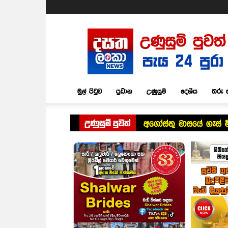
Dasatha
Lanka
News
මුල් පිටුව
ප්‍රධාන
උණුසුම්
දේශීය
තරු 
උණුසුම් පුවත්
අගෝස්තු මාසයේ ගෑස් 