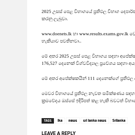
2025 උසස් පෙළ විභාගයේ ප්‍රතිඵල විභාග දෙපාර්ත
කරනු ලැබුවා.
www.doenets.lk හා www.results.exams.gov.lk වෙ
හැකියාව පවතිනවා..
මේ අතර 2025 උසස් පෙළ විභාගය සඳහා අපේක්ෂක
176,527 දෙනෙක් විශ්වවිද්‍යාල ප්‍රවේශය සඳහා අ
මේ අතර අපේක්ෂකයින් 111 දෙනෙක්ගේ ප්‍රතිඵල 
මෙවර විභාගයේ ප්‍රතිඵල නැවත සමීක්ෂණය සඳහා අයද
ක්‍රමවේදය ඔස්සේ ඉදිරිපත් කළ හැකි බවටත් වි
lka
news
sri lanka news
Srilanka
TAGS
LEAVE A REPLY