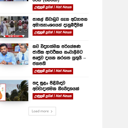
උණුසුම් පුවත් | Hot News
පාසල් නිවාඩුව ගැන අධ්‍යාපන
අමාත්‍යාංශයෙන් දැනුම්දීමක්
උණුසුම් පුවත් | Hot News
නව විද්‍යාත්මක පර්යේෂණ
ජාතික ආර්ථිකය නංවාලීමට
සෘජුව දායක කරගත යුතුයි –
ජනපති
උණුසුම් පුවත් | Hot News
තද සුළං පිළිබඳව
අවවාදාත්මක නිවේදනයක්
උණුසුම් පුවත් | Hot News
Load more