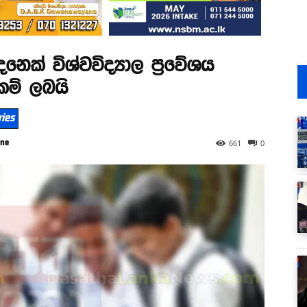
ෙක් විශ්වවිද්‍යාල ප්‍රවේශය
ුකම් ලබයි
ries
hne
661
0