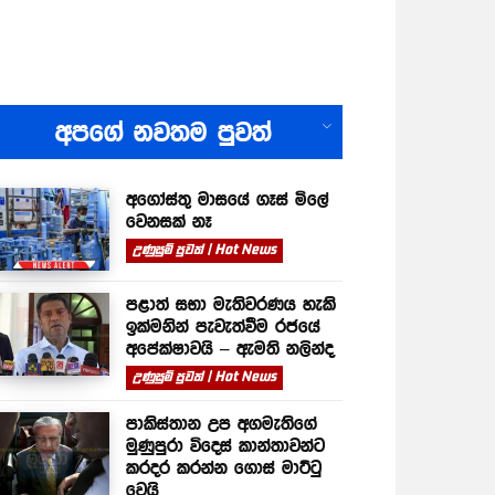
All
අපගේ නවතම පුවත්
අගෝස්තු මාසයේ ගෑස් මිලේ
වෙනසක් නෑ
උණුසුම් පුවත් | Hot News
පළාත් සභා මැතිවරණය හැකි
ඉක්මනින් පැවැත්වීම රජයේ
අපේක්ෂාවයි – ඇමති නලින්ද
උණුසුම් පුවත් | Hot News
පාකිස්තාන උප අගමැතිගේ
මුණුපුරා විදෙස් කාන්තාවන්ට
කරදර කරන්න ගොස් මාට්ටු
වෙයි