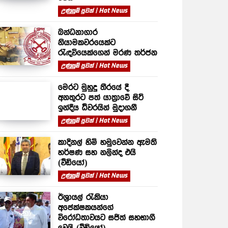
උණුසුම් පුවත් | Hot News
බන්ධනාගාර
නියාමකවරයෙක්ට
රැඳවියෙක්ගෙන් මරණ තර්ජන
උණුසුම් පුවත් | Hot News
මෙරට මුහුදු තීරයේ දී
අනතුරට පත් යාත්‍රාවේ සිටි
ඉන්දීය ධීවරයින් මුදාගනී
උණුසුම් පුවත් | Hot News
කාදිනල් හිමි හමුවෙන්න ඇමති
හර්ෂණ සහ නලින්ද එයි
(වීඩියෝ)
උණුසුම් පුවත් | Hot News
ඊශ්‍රායල් රැකියා
අපේක්ෂකයන්ගේ
විරෝධතාවයට සජිත් සහභාගී
වෙයි (වීඩියෝ)