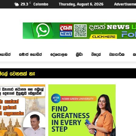
C
29.3
Colombo
Thursday, August 6, 2026
Advertiseme
ගොසිප්
සමාජ ගොසිප්
දේශපාලන
ක්‍රීඩා
විදෙස්
ව්‍යාපාරික
ක
මිලේ වෙනසක් නෑ