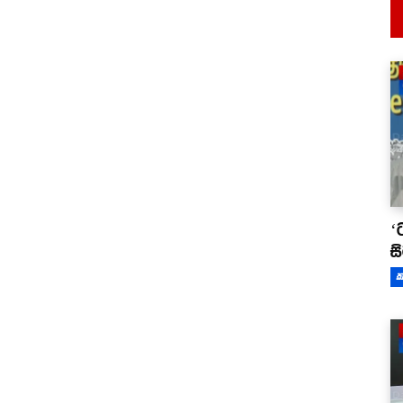
‘
ස
ක