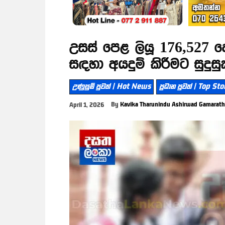
උසස් පෙළ ලියූ 176,527 දෙන
සඳහා අයදුම් කිරීමට සුදුස
උණුසුම් පුවත් | Hot News
ප්‍රධාන පුවත් | Top Sto
By
Kavika Tharunindu Ashirwad Gamarat
April 1, 2026