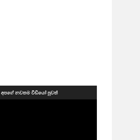
අපගේ නවතම වීඩියෝ පුවත්