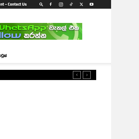
nt – Contact Us
ාටූන්