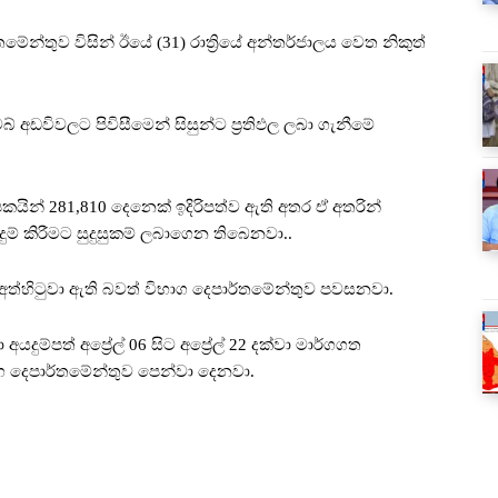
මේන්තුව විසින් ඊයේ (31) රාත්‍රියේ අන්තර්ජාලය වෙත නිකුත්
බ් අඩවිවලට පිවිසීමෙන් සිසුන්ට ප්‍රතිඵල ලබා ගැනීමේ
යින් 281,810 දෙනෙක් ඉදිරිපත්ව ඇති අතර ඒ අතරින්
යදුම් කිරීමට සුදුසුකම් ලබාගෙන තිබෙනවා..
අත්හිටුවා ඇති බවත් විභාග දෙපාර්තමේන්තුව පවසනවා.
ුම්පත් අප්‍රේල් 06 සිට අප්‍රේල් 22 දක්වා මාර්ගගත
භාග දෙපාර්තමේන්තුව පෙන්වා දෙනවා.