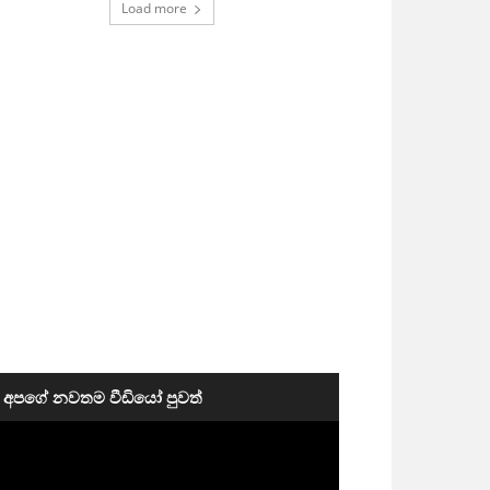
Load more
අපගේ නවතම වීඩියෝ පුවත්