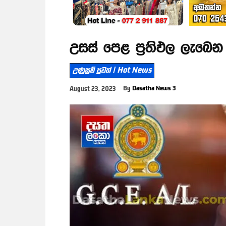
උසස් පෙළ ප්‍රතිඵල ලැබෙ
උණුසුම් පුවත් | Hot News
By
Dasatha News 3
August 23, 2023