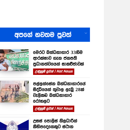
All
අපගේ නවතම පුවත්
මෙරට බන්ධනාගාර 33හිම
ආරක්ෂාව ගැන ජනපති
ප්‍රධානත්වයෙන් සාකච්ඡාවක්
උණුසුම් පුවත් | Hot News
පල්ලන්සේන බන්ධනාගාරයේ
සිද්ධියෙන් තුවාල ලැබූ 28ක්
වැලිකඩ බන්ධනාගාර
රෝහලට
උණුසුම් පුවත් | Hot News
උසස් පොලිස් නිලධාරීන්
කිහිපදෙනෙකුට ස්ථාන