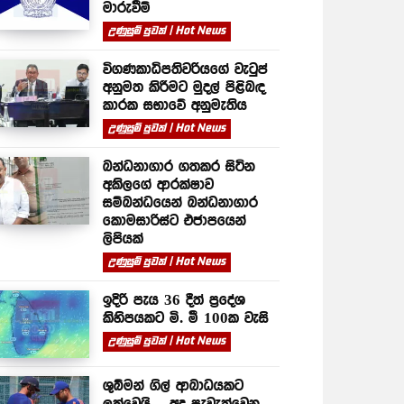
මාරුවීම්
උණුසුම් පුවත් | Hot News
විගණකාධිපතිවරියගේ වැටුප්
අනුමත කිරීමට මුදල් පිළිබඳ
කාරක සභාවේ අනුමැතිය
උණුසුම් පුවත් | Hot News
බන්ධනාගාර ගතකර සිටින
අකිලගේ ආරක්ෂාව
සම්බන්ධයෙන් බන්ධනාගාර
කොමසාරිස්ට එජාපයෙන්
ලිපියක්
උණුසුම් පුවත් | Hot News
ඉදිරි පැය 36 දීත් ප්‍රදේශ
කිහිපයකට මි. මී 100ක වැසි
උණුසුම් පුවත් | Hot News
ශුබ්මන් ගිල් ආබාධයකට
ලක්වෙයි – අද පැවැත්වෙන