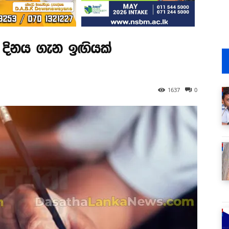
න දිනය ගැන ඉඟියක්
1637
0