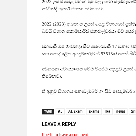
2022 උසස් පෙළ විභාග ප්‍රතිඵල ලබන සැප්තැම්බර
අරවින්ද් කුමාර් මහතා පවසනවා.
2022 (2023) අ.පො.ස උසස් පෙළ විභාගයේ ප්‍රත
බවයි විභාග කොමසාරිස් ජනරාල්වරයා මීට පෙර ප
ජනවාරි මස 23වනදා සිට පෙබරවාරි 17 වනදා දක්
සහ පෞද්ගලික අයදුම්කරුවන් 53513ක් පෙනී සිටි
අධ්‍යාපන අමාත්‍යාංශය මෙම වසරට අදාළව උසස් 
තිබෙනවා.
ඒ අනුව විභාගය නොවැම්බර් 27 සිට දෙසැම්බර් 2
AL
AL Exam
exams
lka
news
Sr
TAGS
LEAVE A REPLY
Log in to leave a comment