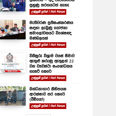
පුහුණු තරගයටත් නැහැ
උණුසුම් පුවත් | Hot News
මැතිවරණ ප්‍රතිසංස්කරණය
සඳහා ලැබුණු යෝජනා
සමාලෝචනයට විශේෂඥ
මණ්ඩලයක්
උණුසුම් පුවත් | Hot News
විනිසුරු විශ්‍රාම වයස් සීමාව
ඇතුළු කරුණු ඇතුළත් 22
වන ව්‍යවස්ථා සංශෝධනය
ගැසට් කෙරේ
උණුසුම් පුවත් | Hot News
බන්ධනාගාර කිහිපයක
ආරක්ෂාව තර කෙරේ
(වීඩියෝ)
උණුසුම් පුවත් | Hot News