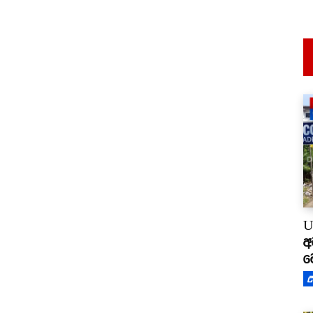
U
අ
ම
උ