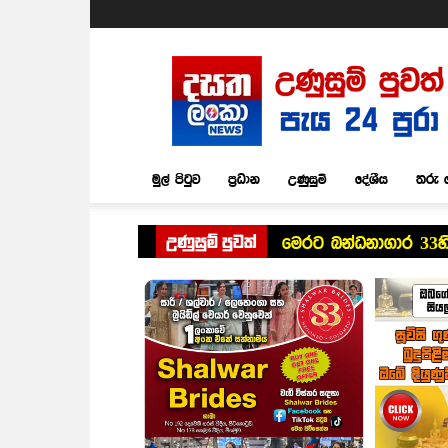
Dasatha
Lanka
News
මුල් පිටුව
ප්‍රධාන
උණුසුම්
දේශීය
තරු 
උණුසුම් පුවත්
මෙරට බන්ධනාගාර 33හි