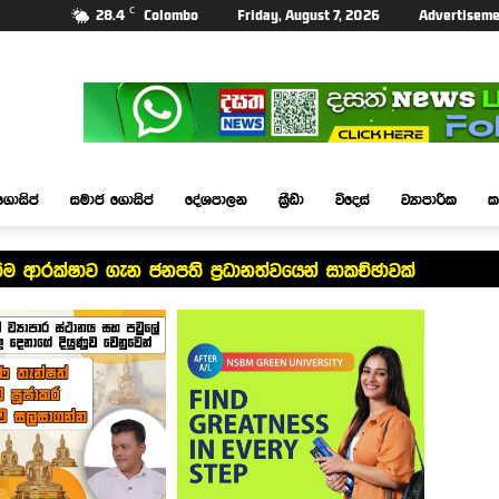
C
28.4
Colombo
Friday, August 7, 2026
Advertiseme
ගොසිප්
සමාජ ගොසිප්
දේශපාලන
ක්‍රීඩා
විදෙස්
ව්‍යාපාරික
ක
ම ආරක්ෂාව ගැන ජනපති ප්‍රධානත්වයෙන් සාකච්ඡාවක්