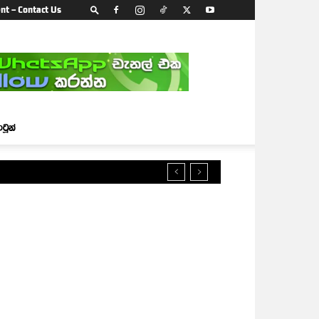
nt – Contact Us
ාටූන්