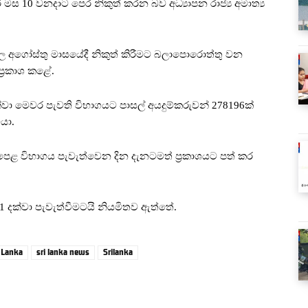
් මස 10 වනදාට පෙර නිකුත් කරන බව අධ්‍යාපන රාජ්‍ය අමාත්‍ය
ිඵල අගෝස්තු මාසයේදී නිකුත් කිරීමට බලාපොරොත්තු වන
්‍රකාශ කළේ.
වා මෙවර පැවති විභාගයට පාසල් අයදුම්කරුවන් 278196ක්
යා.
පෙළ විභාගය පැවැත්වෙන දින දැනටමත් ප්‍රකාශයට පත් කර
1 දක්වා පැවැත්වීමටයි නියමිතව ඇත්තේ.
i Lanka
sri lanka news
Srilanka