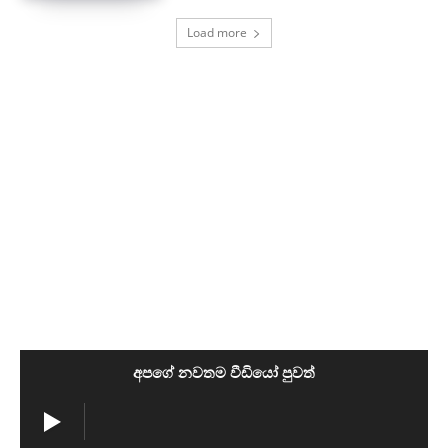
Load more
අපගේ නවතම වීඩියෝ පුවත්