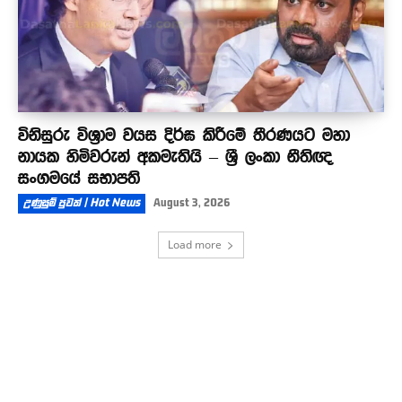
විනිසුරු විශ්‍රාම වයස දිර්ඝ කිරීමේ තීරණයට මහා
නායක හිමිවරුන් අකමැතියි – ශ්‍රී ලංකා නීතිඥ
සංගමයේ සභාපති
උණුසුම් පුවත් | Hot News
August 3, 2026
Load more