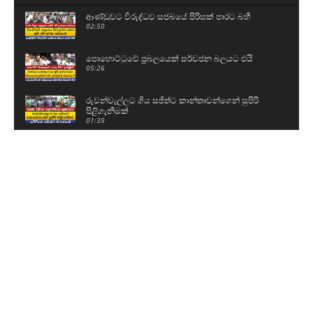
ආණ්ඩුවට විරුද්ධව සජබයේ පිරිසක් පාරට බහී
02:50
පොහොට්ටුවේ ප්‍රබලයෙක් සර්වජන බලයට එයි
05:26
රුවන්වැල්ලට ගිය සජිත්ට කාන්තාවන්ගෙන් සුපිරි
පිළිගැනීමක්
01:39
පාරත් කඩාගෙන ඇලට වැටුණු ටිපර් රථය
00:57
ජනාධිපතිට කොන්දක් නෑ - මුළු රටම පල් වෙනවා
11:43
දැන් ඉඳන්ම O/L එකට පාඩම් කරනවා - එළියට ආ
ළමයි කිව්ව දේ..
03:24
විභාගේ ඉවරයි, දැන් ගිහින් ඉරක් ගහනවා - කට්
එකක් කපනවා
02:23
වැලිගම මුහුදේ සර්ෆ් කරන්න ගිය ටියුනීසියානු