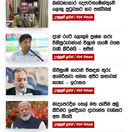
බන්ධනාගාර දෙපාර්තමේන්තුවේ
ලොකු පුටුවකට නව පත්වීමක්
උණුසුම් පුවත් | Hot News
දැන් රටේ ලොකුම ප්‍රශ්න ගරු
විනිසුරුවන්ගේ විශ්‍රාම යාමේ වයස
වැඩි කිරීමයි – සජිත්
උණුසුම් පුවත් | Hot News
ගිවිසුමේ ගැටළු විසඳන තුරු
අමෙරිකවා සමඟ අපිට කතාවක්
නැහැ – ඉරානය
උණුසුම් පුවත් | Hot News
මැදපෙරදිග තෙල් මත යැපීම අඩු
කිරීමට ඉන්දියාව දැවැන්ත වැඩකට
අත තියයි
උණුසුම් පුවත් | Hot News