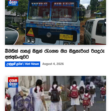
බීමතින් පාසල් සිසුන් රැගෙන ගිය සිසුසැරියේ රියදුරු
අත්අඩංගුවට
උණුසුම් පුවත් | Hot News
August 4, 2026