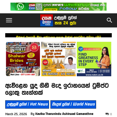
චීනයේ බලපෑම් නිසා නේපාලය ලොකු වැඩක් අතරමැද නවතා දමයි
ඇවිළෙන යුද ගිනි මැද ඉරානයෙන් ට්‍රම්ප්ට
ලොකු තෑග්ගක්
උණුසුම් පුවත් | Hot News
විදෙස් පුවත් | World News
By
Kavika Tharunindu Ashirwad Gamarathne
March 25, 2026
0