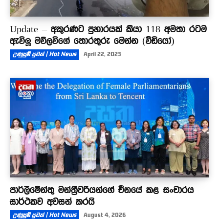
Update – අකුරණට ප්‍රහාරයක් කියා 118 අමතා රටම
ඇවිලූ මව්ලවිගේ තොරතුරු මෙන්න (වීඩියෝ)
උණුසුම් පුවත් | Hot News
April 22, 2023
පාර්ලිමේන්තු මන්ත්‍රීවරියන්ගේ චීනයේ කළ සංචාරය
සාර්ථකව අවසන් කරයි
උණුසුම් පුවත් | Hot News
August 4, 2026