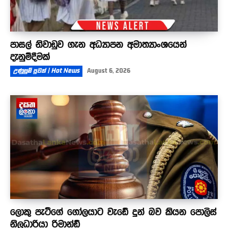
පාසල් නිවාඩුව ගැන අධ්‍යාපන අමාත්‍යාංශයෙන්
දැනුම්දීමක්
උණුසුම් පුවත් | Hot News
August 6, 2026
ලොකු පැටීගේ ගෝලයාට වැඩේ දුන් බව කියන පොලිස්
නිලධාරියා රිමාන්ඩ්