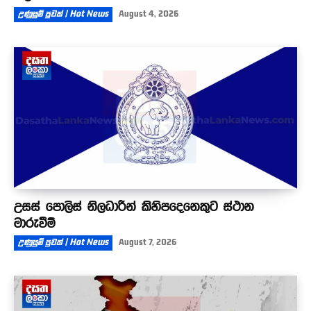
උණුසුම් පුවත් | Hot News
August 4, 2026
උසස් පොලිස් නිලධාරීන් කිහිපදෙනෙකුට ස්ථාන
මාරුවීම්
උණුසුම් පුවත් | Hot News
August 7, 2026