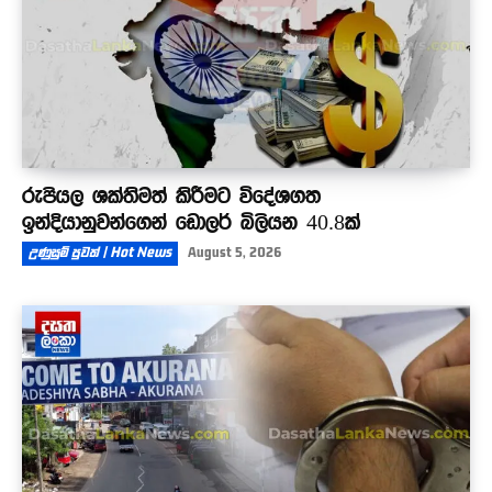
රුපියල ශක්තිමත් කිරීමට විදේශගත
ඉන්දියානුවන්ගෙන් ඩොලර් බිලියන 40.8ක්
උණුසුම් පුවත් | Hot News
August 5, 2026