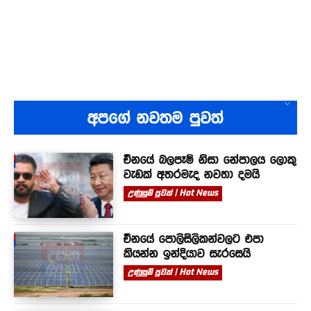
අපගේ නවතම පුවත්
චීනයේ බලපෑම් නිසා නේපාලය ලොකු
වැඩක් අතරමැද නවතා දමයි
උණුසුම් පුවත් | Hot News
චීනයේ පොලිසිලිකන්වලට එපා
කියන්න ඉන්දියාව සැරසෙයි
උණුසුම් පුවත් | Hot News