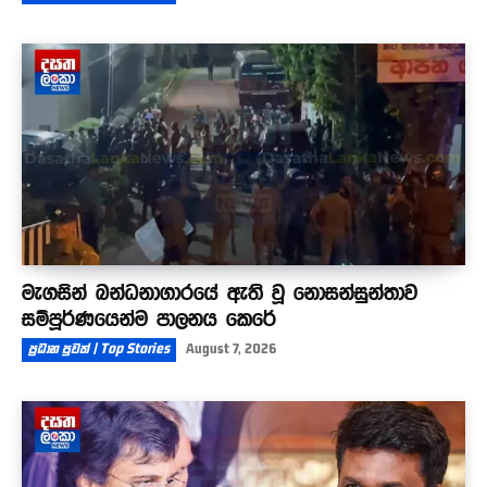
මැගසින් බන්ධනාගාරයේ ඇති වූ නොසන්සුන්තාව
සම්පූර්ණයෙන්ම පාලනය කෙරේ
ප්‍රධාන පුවත් | Top Stories
August 7, 2026