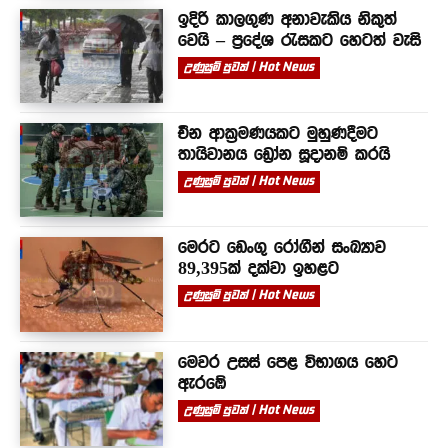
ඉදිරි කාලගුණ අනාවැකිය නිකුත්
වෙයි – ප්‍රදේශ රැසකට හෙටත් වැසි
උණුසුම් පුවත් | Hot News
චීන ආක්‍රමණයකට මුහුණදීමට
තායිවානය ඩ්‍රෝන සූදානම් කරයි
උණුසුම් පුවත් | Hot News
මෙරට ඩෙංගු රෝගීන් සංඛ්‍යාව
89,395ක් දක්වා ඉහළට
උණුසුම් පුවත් | Hot News
මෙවර උසස් පෙළ විභාගය හෙට
ඇරඹේ
උණුසුම් පුවත් | Hot News