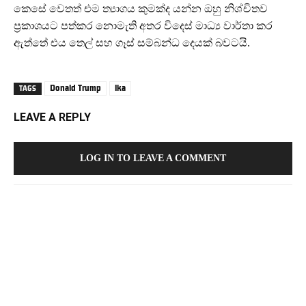
කෙසේ වෙතත් එම ත්‍යාගය කුමක්ද යන්න ඔහු නිශ්චිතව
ප්‍රකාශයට පත්කර නොමැති අතර විදෙස් මාධ්‍ය වාර්තා කර
ඇත්තේ එය තෙල් සහ ගෑස් සම්බන්ධ දෙයක් බවටයි.
Donald Trump
lka
TAGS
LEAVE A REPLY
LOG IN TO LEAVE A COMMENT