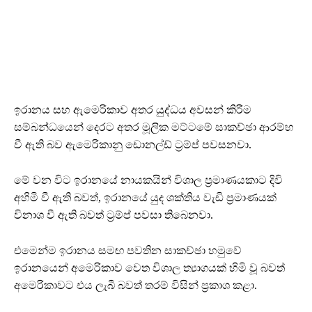
ඉරානය සහ ඇමෙරිකාව අතර යුද්ධය අවසන් කිරීම
සම්බන්ධයෙන් දෙරට අතර මූලික මට්ටමේ සාකච්ඡා ආරම්භ
වී ඇති බව ඇමෙරිකානු ඩොනල්ඩ් ට්‍රම්ප් පවසනවා.
මේ වන විට ඉරානයේ නායකයින් විශාල ප්‍රමාණයකාට දිවි
අහිමි වී ඇති බවත්, ඉරානයේ යුද ශක්තිය වැඩි ප්‍රමාණයක්
විනාශ වී ඇති බවත් ට්‍රම්ප් පවසා තිබෙනවා.
එමෙන්ම ඉරානය සමඟ පවතින සාකච්ඡා හමුවේ
ඉරානයෙන් අමෙරිකාව වෙත විශාල ත්‍යාගයක් හිමි වූ බවත්
අමෙරිකාවට එය ලැබී බවත් තරම් විසින් ප්‍රකාශ කළා.