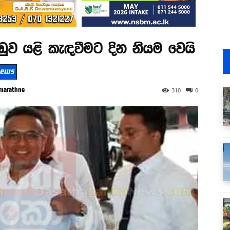
ව යළි කැඳවීමට දින නියම වෙයි
 News
marathne
310
0