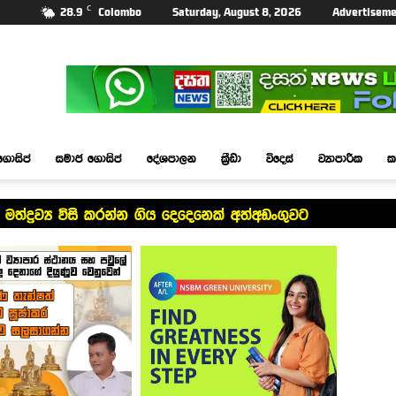
C
28.9
Colombo
Saturday, August 8, 2026
Advertiseme
ගොසිප්
සමාජ ගොසිප්
දේශපාලන
ක්‍රීඩා
විදෙස්
ව්‍යාපාරික
ක
ත්ද්‍රව්‍ය විසි කරන්න ගිය දෙදෙනෙක් අත්අඩංගුවට