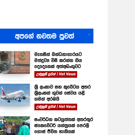
All
අපගේ නවතම පුවත්
මැගසින් බන්ධනාගාරයට
මත්ද්‍රව්‍ය විසි කරන්න ගිය
දෙදෙනෙක් අත්අඩංගුවට
උණුසුම් පුවත් | Hot News
ශ්‍රී ලංකාව සහ කුවේටය අතර
ශ්‍රීලංකන් ගුවන් සේවය යළි
ගමන් අරඹයි
උණුසුම් පුවත් | Hot News
සංවර්ධන කටයුත්තක් අතරතුර
ස්කෙවේටර් යන්ත්‍රයක් පෙරලී
ගොස් ජීවිත හානියක්