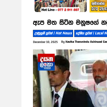
ඇප මත සිටින මනූෂගේ නඩු
උණුසුම් පුවත් | Hot News
දේශීය පුවත් | Local
By
Kavika Tharunindu Ashirwad Ga
December 10, 2025