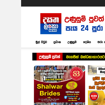
Dasatha
Lanka
News
මුල් පිටුව
ප්‍රධාන
උණුසුම්
දේශීය
තරු 
උණුසුම් පුවත්
මැගසින් බන්ධනාගාරයට ම