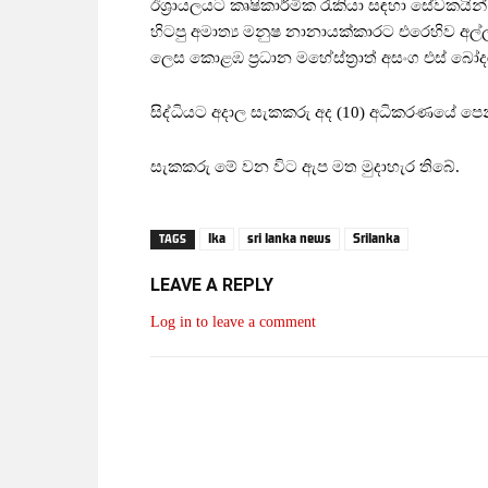
ඊශ්‍රායලයට කෘෂිකාර්මික රැකියා සඳහා සේවකයින් 
හිටපු අමාත්‍ය මනුෂ නානායක්කාරට එරෙහිව අල
ලෙස කොළඹ ප්‍රධාන මහේස්ත්‍රාත් අසංග එස් බ
සිද්ධියට අදාල සැකකරු අද (10) අධිකරණයේ ප
සැකකරු මේ වන විට ඇප මත මුදාහැර තිබේ.
lka
sri lanka news
Srilanka
TAGS
LEAVE A REPLY
Log in to leave a comment