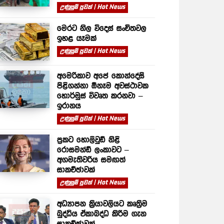
උණුසුම් පුවත් | Hot News
මෙරට නිල විදෙස් සංචිතවල
ඉහළ යෑමක්
උණුසුම් පුවත් | Hot News
අමෙරිකාව අපේ කොන්දේසි
පිළිගන්නා ඕනෑම අවස්ථාවක
හොර්මුස් විවෘත කරනවා –
ඉරානය
උණුසුම් පුවත් | Hot News
ප්‍රකට හොලිවුඩ් නිළි
රොසමන්ඩ් ලංකාවට –
අගමැතිවරිය සමඟත්
සාකච්ඡාවක්
උණුසුම් පුවත් | Hot News
අධ්‍යාපන ක්‍රියාවලියට කෘත්‍රිම
බුද්ධිය ඒකාබද්ධ කිරීම ගැන
සාකච්ඡාවක්