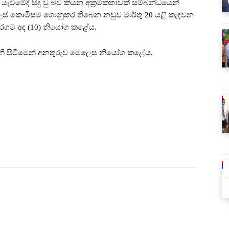
යැවීමේදී සිදු වු බව කියන අක්‍රමිකතාවක් සම්බන්ධයෙන්
්ලස් කොමිසම ගොනුකර තිබෙන නඩුව මාර්තු 20 යළි කැඳවන
ෝදරගම අද (10) නියෝග කළේය.
ෙනී සිටීමෙන් අනතුරුව මෙලෙස නියෝග කළේය.