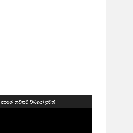
අපගේ නවතම වීඩියෝ පුවත්