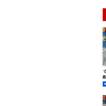
‘
ස
ක