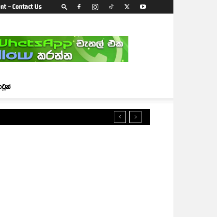
nt – Contact Us
ාටූන්