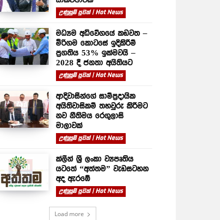
උණුසුම් පුවත් | Hot News
මධ්‍යම අධිවේගයේ කඩවත –
මීරිගම කොටසේ ඉදිකිරීම්
ප්‍රගතිය 53% ඉක්මවයි –
2028 දී ජනතා අයිතියට
උණුසුම් පුවත් | Hot News
ආදිවාසීන්ගේ සාම්ප්‍රදායික
අයිතිවාසිකම් තහවුරු කිරීමට
නව නීතිමය රෙගුලාසි
මාලාවක්
උණුසුම් පුවත් | Hot News
ක්ලීන් ශ්‍රී ලංකා ව්‍යපෘතිය
යටතේ “අත්තම” වැඩසටහන
අද ඇරඹේ
උණුසුම් පුවත් | Hot News
Load more