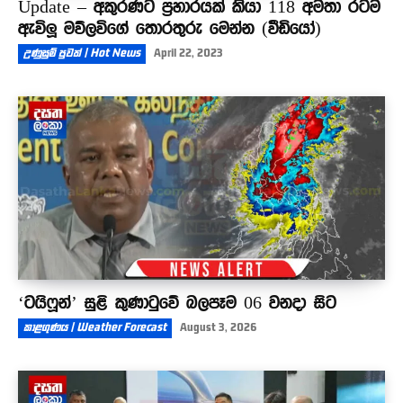
Update – අකුරණට ප්‍රහාරයක් කියා 118 අමතා රටම
ඇවිලූ මව්ලවිගේ තොරතුරු මෙන්න (වීඩියෝ)
උණුසුම් පුවත් | Hot News
April 22, 2023
‘ටයිෆූන්’ සුළි කුණාටුවේ බලපෑම 06 වනදා සිට
කාළගුණය | Weather Forecast
August 3, 2026