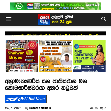
ප්‍රංශයෙන් ඉන්දියාවට ඩොලර් බිලියන 34ක Rafale ප්‍රහාරක ජෙට් යානා
යෝජනාවක්
​අග්‍රාමාත්‍යවරිය සහ පාකිස්ථාන මහ
කොමසාරිස්වරයා අතර හමුවක්
උණුසුම් පුවත් | Hot News
By
Dasatha News 4
May 1, 2026
49
0