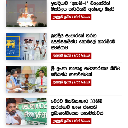
ඉන්දියාව ‘අග්නි-4’ බැලැස්ටික්
මිසයිලය සාර්ථකව අත්හදා බලයි
උණුසුම් පුවත් | Hot News
ඉන්දීය සංචාරයේ තරග
ප්‍රේක්ෂකයින්ට නොමිලේ නැරඹීමේ
අවස්ථාව
උණුසුම් පුවත් | Hot News
ශ්‍රී ලංකා තැපෑල නව්‍යකරණය කිරීම
සම්බන්ධ සාකච්ඡාවක්
උණුසුම් පුවත් | Hot News
මෙරට බන්ධනාගාර 33හිම
ආරක්ෂාව ගැන ජනපති
ප්‍රධානත්වයෙන් සාකච්ඡාවක්
උණුසුම් පුවත් | Hot News