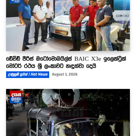
ඩේවිඩ් පීරිස් ඔටෝමොබයිල්ස් BAIC X3e ඉලෙක්ට්‍රික්
මෝටර් රථය ශ්‍රී ලංකාවට හඳුන්වා දෙයි
උණුසුම් පුවත් | Hot News
August 1, 2026