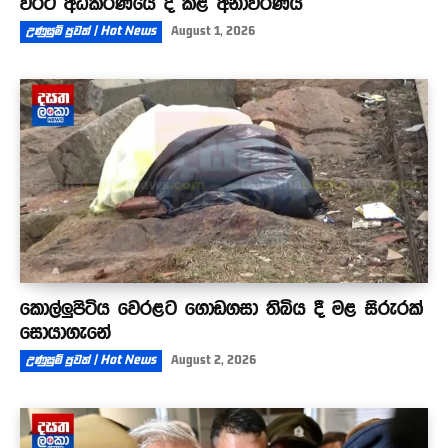
වරට අධිකරණයේ දී කළ අනාවරණය
උණුසුම් පුවත් | Hot News
August 1, 2026
කොල්ලුපිටිය වෙරළට ගොඩගසා තිබිය දී මළ සිරුරක්
සොයාගැනේ
උණුසුම් පුවත් | Hot News
August 2, 2026