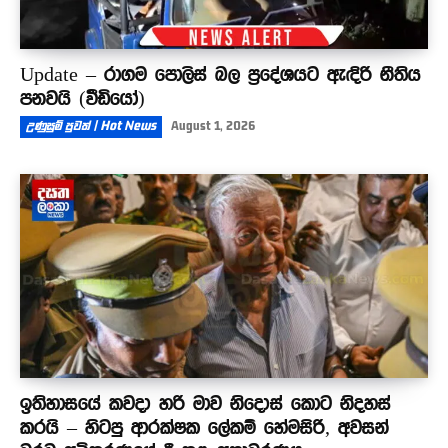
Update – රාගම පොලිස් බල ප්‍රදේශයට ඇඳිරි නීතිය
පනවයි (වීඩියෝ)
උණුසුම් පුවත් | Hot News
August 1, 2026
ඉතිහාසයේ කවදා හරි මාව නිදොස් කොට නිදහස්
කරයි – හිටපු ආරක්ෂක ලේකම් හේමසිරි, අවසන්