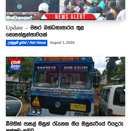
Update – මහර බන්ධනාගාරය තුළ
නොසන්සුන්තාවයක්
උණුසුම් පුවත් | Hot News
August 1, 2026
බීමතින් පාසල් සිසුන් රැගෙන ගිය සිසුසැරියේ රියදුරු
අත්අඩංගුවට