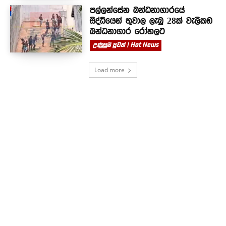
පල්ලන්සේන බන්ධනාගාරයේ
සිද්ධියෙන් තුවාල ලැබූ 28ක් වැලිකඩ
බන්ධනාගාර රෝහලට
උණුසුම් පුවත් | Hot News
Load more