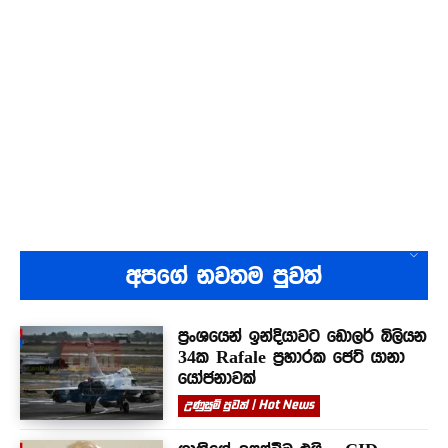
අපගේ නවතම පුවත්
ප්‍රංශයෙන් ඉන්දියාවට ඩොලර් බිලියන
34ක Rafale ප්‍රහාරක ජෙට් යානා
යෝජනාවක්
උණුසුම් පුවත් | Hot News