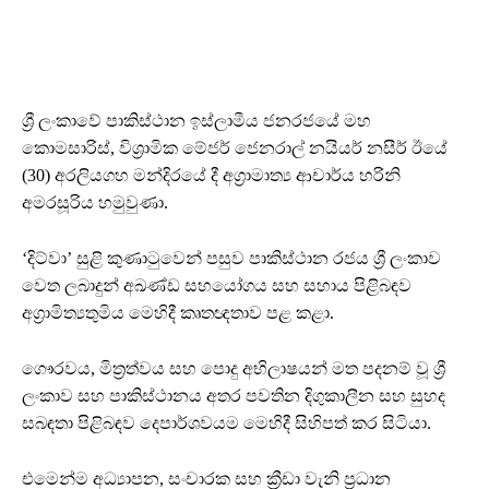
​ශ්‍රී ලංකාවේ පාකිස්ථාන ඉස්ලාමීය ජනරජයේ මහ
කොමසාරිස්, විශ්‍රාමික මේජර් ජෙනරාල් නයියර් නසීර් ඊයේ
(30) අරලියගහ මන්දිරයේ දී අග්‍රාමාත්‍ය ආචාර්ය හරිනි
අමරසූරිය හමුවුණා.
‘දිට්වා’ සුළි කුණාටුවෙන් පසුව පාකිස්ථාන රජය ශ්‍රී ලංකාව
වෙත ලබාදුන් අඛණ්ඩ සහයෝගය සහ සහාය පිළිබඳව
අග්‍රාමිත්‍යතුමිය මෙහිදී කෘතඥතාව පළ කළා.
​ගෞරවය, මිත්‍රත්වය සහ පොදු අභිලාෂයන් මත පදනම් වූ ශ්‍රී
ලංකාව සහ පාකිස්ථානය අතර පවතින දිගුකාලීන සහ සුහද
සබඳතා පිළිබඳව දෙපාර්ශවයම මෙහිදී සිහිපත් කර සිටියා.
එමෙන්ම අධ්‍යාපන, සංචාරක සහ ක්‍රීඩා වැනි ප්‍රධාන