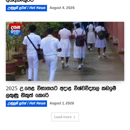
උණුසුම් පුවත් | Hot News
August 4, 2026
2025 උ.පෙළ විභාගයට අදාළ විශ්වවිද්‍යාල කඩඉම්
ලකුණු නිකුත් කෙරේ
උණුසුම් පුවත් | Hot News
August 1, 2026
Load more