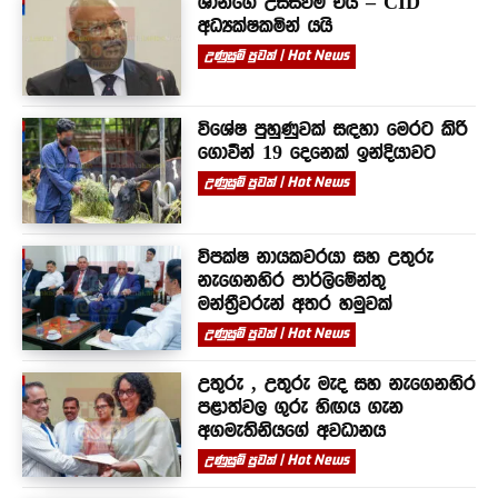
ශානිගේ උසස්වීම එයි – CID
අධ්‍යක්ෂකමින් යයි
උණුසුම් පුවත් | Hot News
විශේෂ පුහුණුවක් සඳහා මෙරට කිරි
ගොවීන් 19 දෙනෙක් ඉන්දියාවට
උණුසුම් පුවත් | Hot News
විපක්ෂ නායකවරයා සහ උතුරු
නැගෙනහිර පාර්ලිමේන්තු
මන්ත්‍රීවරුන් අතර හමුවක්
උණුසුම් පුවත් | Hot News
උතුරු , උතුරු මැද සහ නැගෙනහිර
පළාත්වල ගුරු හිඟය ගැන
අගමැතිනියගේ අවධානය
උණුසුම් පුවත් | Hot News