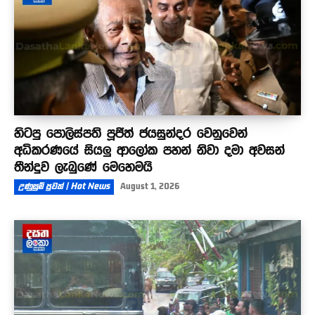
හිටපු පොලිස්පති පූජිත් ජයසුන්දර වෙනුවෙන්
අධිකරණයේ සියලු ආලෝක පහන් නිවා දමා අවසන්
තීන්දුව ලැබුණේ මෙහෙමයි
උණුසුම් පුවත් | Hot News
August 1, 2026