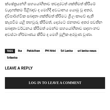
ක්ෂේත්‍රයන්හි සහයෝගීතාව තවදුරටත් ශක්තිමත් කිරීමේ
වැදගත්කම පිළිබඳව ද මෙහිදී අවධානය යොමු වූ අතර,
ද්විපාර්ශ්වික සබඳතා ශක්තිමත් කිරීමට ශ්‍රී ලංකාවේ ඇති
කැපවීම යළි තහවුරු කිරීමත්, දෙරටේ ජනතාව අතර පවතින
සබඳතා වර්ධනය කිරීමත් මෙන්ම සහයෝගීතාව සඳහා නව
අවස්ථා නිර්මාණය කිරීම ද මෙහි මූලික අරමුණ වුණා.
lka
Pakisthan
PM Hrini
Sri Lanka
sri lanka news
TAGS
Srilanka
LEAVE A REPLY
LOG IN TO LEAVE A COMMENT