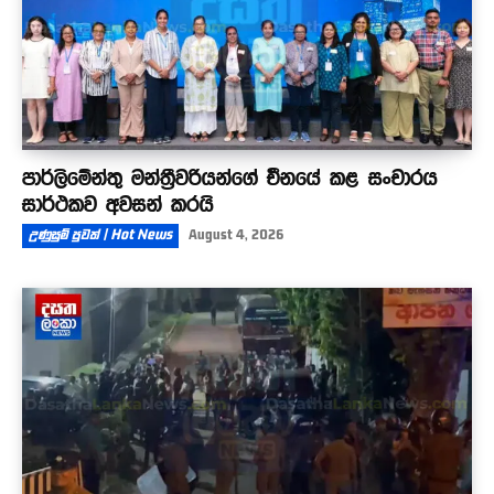
පාර්ලිමේන්තු මන්ත්‍රීවරියන්ගේ චීනයේ කළ සංචාරය
සාර්ථකව අවසන් කරයි
උණුසුම් පුවත් | Hot News
August 4, 2026