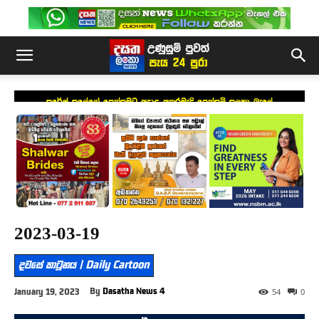
සුරේෂ් සලේගේ පෙත්සමට අදාළ අතරමැදි පෙත්සම් සලකා බැලේ
2023-03-19
දවසේ කාටූනය | Daily Cartoon
By
Dasatha News 4
January 19, 2023
54
0