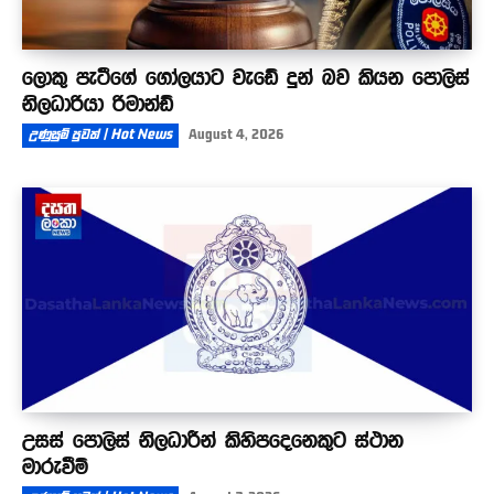
ලොකු පැටීගේ ගෝලයාට වැඩේ දුන් බව කියන පොලිස්
නිලධාරියා රිමාන්ඩ්
උණුසුම් පුවත් | Hot News
August 4, 2026
උසස් පොලිස් නිලධාරීන් කිහිපදෙනෙකුට ස්ථාන
මාරුවීම්