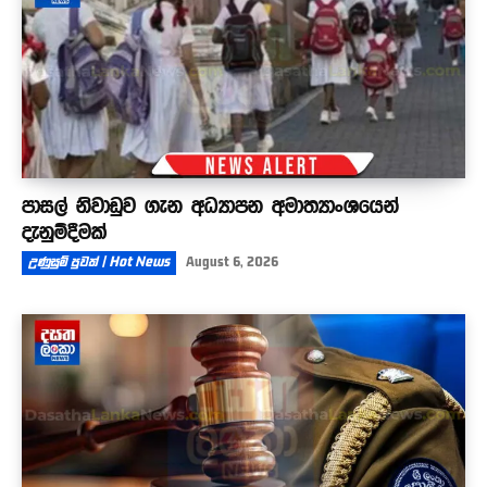
පාසල් නිවාඩුව ගැන අධ්‍යාපන අමාත්‍යාංශයෙන්
දැනුම්දීමක්
උණුසුම් පුවත් | Hot News
August 6, 2026