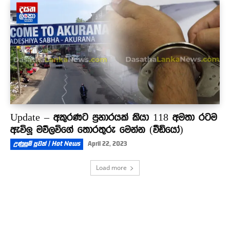
Update – අකුරණට ප්‍රහාරයක් කියා 118 අමතා රටම
ඇවිලූ මව්ලවිගේ තොරතුරු මෙන්න (වීඩියෝ)
උණුසුම් පුවත් | Hot News
April 22, 2023
Load more