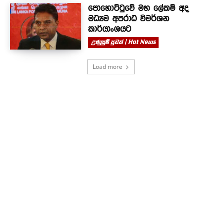
පොහොට්ටුවේ මහ ලේකම් අද
මධ්‍යම අපරාධ විමර්ශන
කාර්යාංශයට
උණුසුම් පුවත් | Hot News
Load more