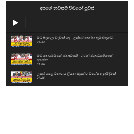
අපගේ නවතම වීඩියෝ පුවත්
මට බැනලා වැඩක් නෑ - උත්තර දෙන්න ඇමතිතුමෝ
08:43
මම නෙමෙයිනේ ජනාධිපති - ගිහින් ජනාධිපතිගෙන්
අහන්න
01:06
උසස් පෙළ විභාගය ලියන සිසුන්ට විශේෂ දැනුම්දීමක්
07:25
සාගර වෙනුවෙන් ඩී.වී චානක සහ සංජීවත් එයි
00:46
ඇතුළට යන්න කළින් සාගර කිව්ව දේ.. මම ආවේ
කොන්ද කෙළින් තියාගෙන
04:07
🔴Breaking News
05:05