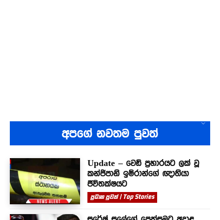
අපගේ නවතම පුවත්
Update – වෙඩි ප්‍රහාරයට ලක් වූ
කන්ජිපානි ඉම්රාන්ගේ ඥාතියා
ජීවිතක්ෂයට
ප්‍රධාන පුවත් | Top Stories
සුරේෂ් සලේගේ පෙත්සමට අදාළ