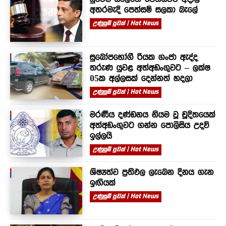
අතරමැදි පෙත්සම් සලකා බැලේ
උණුසුම් පුවත් | Hot News
සුඛෝපභෝගී රියක ගංජා ඇද්ද
තරුණ යුවළ අත්අඩංගුවට – ලක්ෂ
05ක අල්ලසක් දෙන්නත් හදලා
උණුසුම් පුවත් | Hot News
මරණීය දණ්ඩනය නියම වූ චූදිතයෙක්
අත්අඩංගුවට ගන්න පොලිසිය උදව්
ඉල්ලයි
උණුසුම් පුවත් | Hot News
ශිෂ්‍යත්ව ප්‍රතිඵල ලැබෙන දිනය ගැන
ඉඟියක්
උණුසුම් පුවත් | Hot News