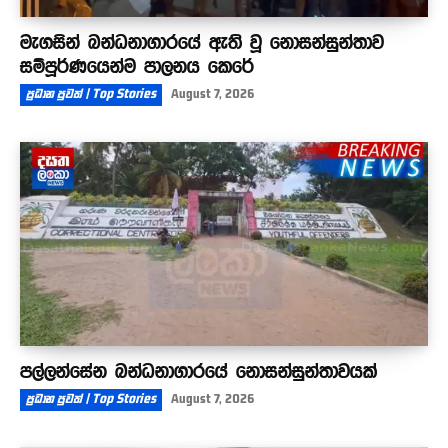
මැගසින් බන්ධනාගාරයේ ඇති වූ නොසන්සුන්තාව
සම්පූර්ණයෙන්ම පාලනය කෙරේ
ප්‍රධාන පුවත් | Top Stories
August 7, 2026
පල්ලන්සේන බන්ධනාගාරයේ නොසන්සුන්තාවයක්
ප්‍රධාන පුවත් | Top Stories
August 7, 2026