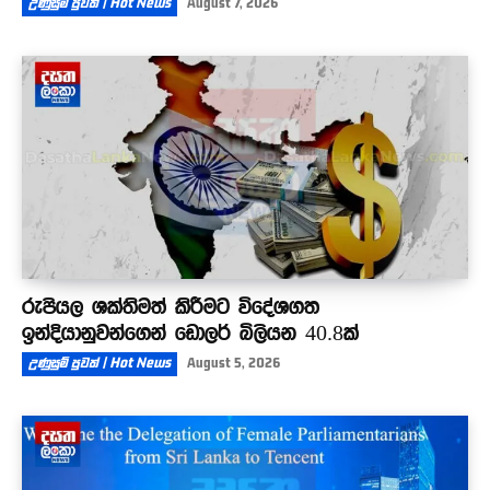
උණුසුම් පුවත් | Hot News
August 7, 2026
රුපියල ශක්තිමත් කිරීමට විදේශගත
ඉන්දියානුවන්ගෙන් ඩොලර් බිලියන 40.8ක්
උණුසුම් පුවත් | Hot News
August 5, 2026