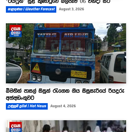
‘ටයිෆූන්’ සුළි කුණාටුවේ බලපෑම 06 වනදා සිට
කාළගුණය | Weather Forecast
August 3, 2026
බීමතින් පාසල් සිසුන් රැගෙන ගිය සිසුසැරියේ රියදුරු
අත්අඩංගුවට
උණුසුම් පුවත් | Hot News
August 4, 2026