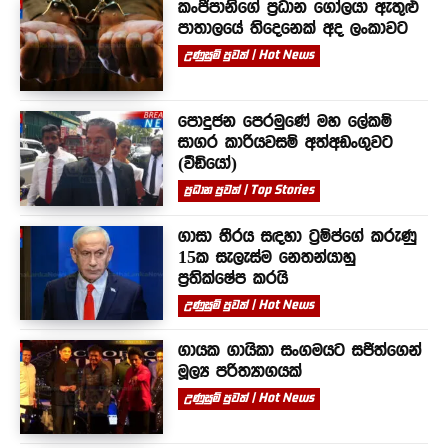
කංජිපානිගේ ප්‍රධාන ගෝලයා ඇතුළු
පාතාලයේ තිදෙනෙක් අද ලංකාවට
උණුසුම් පුවත් | Hot News
පොදුජන පෙරමුණේ මහ ලේකම්
සාගර කාරියවසම් අත්අඩංගුවට
(වීඩියෝ)
ප්‍රධාන පුවත් | Top Stories
ගාසා තීරය සඳහා ට්‍රම්ප්ගේ කරුණු
15ක සැලැස්ම නෙතන්යාහු
ප්‍රතික්ෂේප කරයි
උණුසුම් පුවත් | Hot News
ගායක ගායිකා සංගමයට සජිත්ගෙන්
මූල්‍ය පරිත්‍යාගයක්
උණුසුම් පුවත් | Hot News