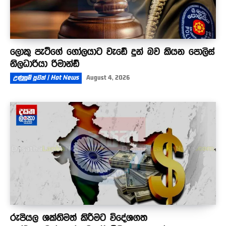
ලොකු පැටීගේ ගෝලයාට වැඩේ දුන් බව කියන පොලිස්
නිලධාරියා රිමාන්ඩ්
උණුසුම් පුවත් | Hot News
August 4, 2026
රුපියල ශක්තිමත් කිරීමට විදේශගත