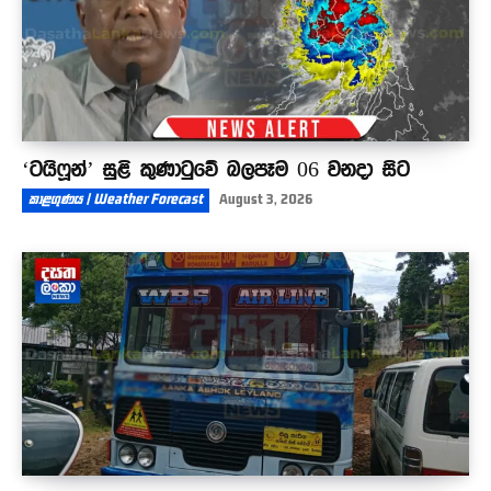
‘ටයිෆූන්’ සුළි කුණාටුවේ බලපෑම 06 වනදා සිට
කාළගුණය | Weather Forecast
August 3, 2026