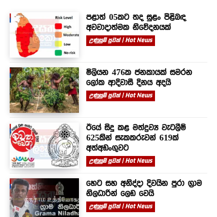
පළාත් 05කට තද සුළං පිළිබඳ
අවවාදාත්මක නිවේදනයක්
උණුසුම් පුවත් | Hot News
මිලියන 476ක ජනකායක් සමරන
ලෝක ආදිවාසී දිනය අදයි
උණුසුම් පුවත් | Hot News
ඊයේ සිදු කළ මත්ද්‍රව්‍ය වැටලීම්
625කින් සැකකරුවන් 619ක්
අත්අඩංගුවට
උණුසුම් පුවත් | Hot News
හෙට සහ අනිද්දා දිවයින පුරා ග්‍රාම
නිලධාරින් ලෙඩ වෙයි
උණුසුම් පුවත් | Hot News