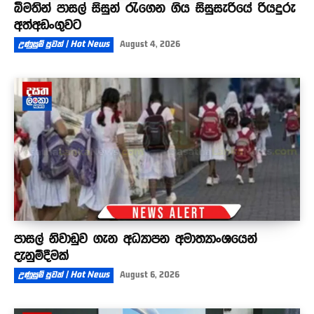
බීමතින් පාසල් සිසුන් රැගෙන ගිය සිසුසැරියේ රියදුරු
අත්අඩංගුවට
උණුසුම් පුවත් | Hot News
August 4, 2026
පාසල් නිවාඩුව ගැන අධ්‍යාපන අමාත්‍යාංශයෙන්
දැනුම්දීමක්
උණුසුම් පුවත් | Hot News
August 6, 2026