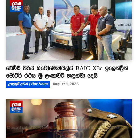
ඩේවිඩ් පීරිස් ඔටෝමොබයිල්ස් BAIC X3e ඉලෙක්ට්‍රික්
මෝටර් රථය ශ්‍රී ලංකාවට හඳුන්වා දෙයි
උණුසුම් පුවත් | Hot News
August 1, 2026