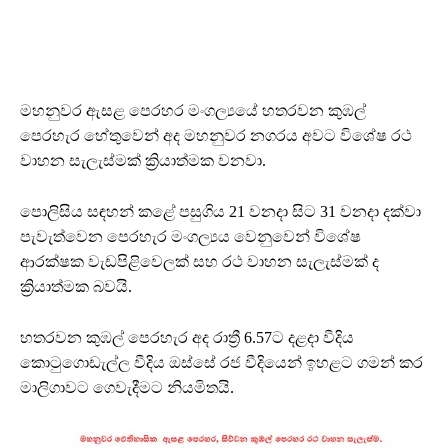
මහනුවර ඇසළ පෙරහර මංගල්‍යයේ හතරවන කුඹල්
පෙරහැර හේතුවෙන් අද මහනුවර නගරය අවට විශේෂ රථ
වාහන සැලැස්මක් ක්‍රියාත්මක වනවා.
පොලිසිය සඳහන් කළේ පසුගිය 21 වනදා සිට 31 වනදා දක්වා
පැවැත්වෙන පෙරහැර මංගල්‍යය වෙනුවෙන් විශේෂ
ආරක්ෂක වැඩපිළිවෙලක් සහ රථ වාහන සැලැස්මක් ද
ක්‍රියාත්මක බවයි.
හතරවන කුඹල් පෙරහැර අද රාත්‍රී 6.57ට දළදා වීදිය
කොටුගොඩැල්ල වීදිය ඔස්සේ රජ වීදියෙන් ඉහළට ගමන් කර
මාලිගාවට ගෙවැදීමට නියමිතයි.