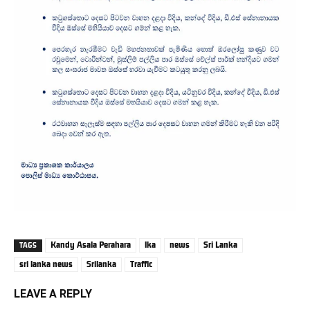
Kandy Asala Perahara
lka
news
Sri Lanka
TAGS
sri lanka news
Srilanka
Traffic
LEAVE A REPLY