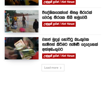
උණුසුම් පුවත් | Hot News
විදේශිකයෙක්ගේ නිසල සිරුරක්
වෙරළ තීරයක තිබී හමුවෙයි
උණුසුම් පුවත් | Hot News
ව්‍යාජ මුදල් නෝට්ටු බැංකුවක
තැම්පත් කිරීමට පැමිණි දෙදෙනෙක්
අත්අඩංගුවට
උණුසුම් පුවත් | Hot News
Load more