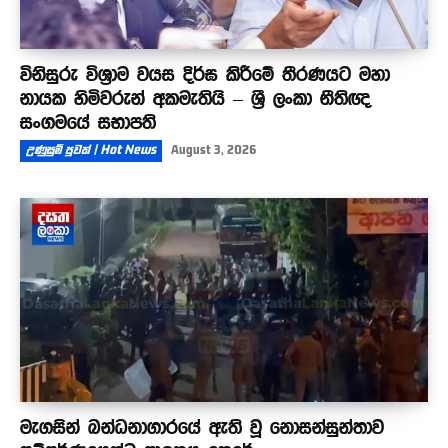
විනිසුරු විශ්‍රාම වයස දිර්ඝ කිරීමේ තීරණයට මහා
නායක හිමිවරුන් අකමැතියි – ශ්‍රී ලංකා නීතිඥ
සංගමයේ සභාපති
උණුසුම් පුවත් | Hot News
August 3, 2026
මැගසින් බන්ධනාගාරයේ ඇති වූ නොසන්සුන්තාව