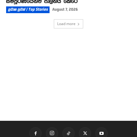
සම්පූර්ණයෙන්ම පාලනය කෙරේ
ප්‍රධාන පුවත් | Top Stories
August 7, 2026
Load more