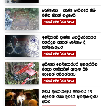
වැල්ලවාය – ඇල්ල මාර්ගයේ තිබී
මිනිස් හිසක් හමුවෙයි
උණුසුම් පුවත් | Hot News
ඉන්දියාවේ ප්‍රාන්ත මන්ත්‍රීවරයෙක්ට
පහරදුන් අයෙක් වැලිගම දී
අත්අඩංගුවට
උණුසුම් පුවත් | Hot News
බ්‍රසීලයේ හෙලිකොප්ටර් අනතුරකින්
විදෙස් ජාතිකයින් ඇතුළු සිව්
දෙනෙක් ජීවිතක්ෂයට
උණුසුම් පුවත් | Hot News
විවිධ අපරාධවලට සම්බන්ධ 15
දෙනෙක් ඊයේ දිනයේ අත්අඩංගුවට
අරන්