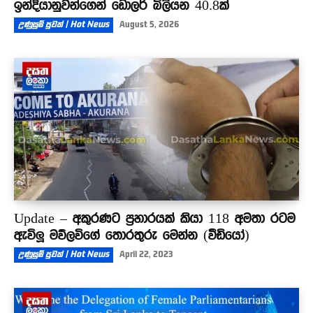
ඉන්දියානුවන්ගෙන් ඩොලර් බිලියන 40.8ක්
උණුසුම් පුවත් | Hot News
August 5, 2026
Update – අකුරණට ප්‍රහාරයක් කියා 118 අමතා රටම
ඇවිලූ මව්ලවිගේ තොරතුරු මෙන්න (වීඩියෝ)
උණුසුම් පුවත් | Hot News
April 22, 2023