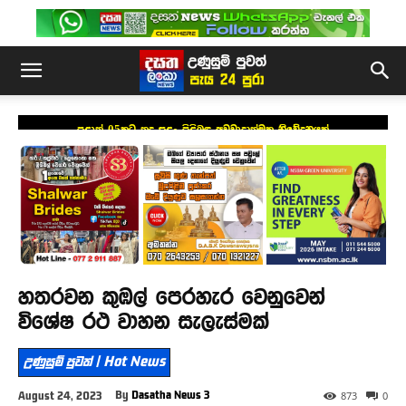
පළාත් 05කට තද සුළං පිළිබඳ අවවාදාත්මක නිවේදනයක්
හතරවන කුඹල් පෙරහැර වෙනුවෙන්
විශේෂ රථ වාහන සැලැස්මක්
උණුසුම් පුවත් | Hot News
By
Dasatha News 3
August 24, 2023
873
0