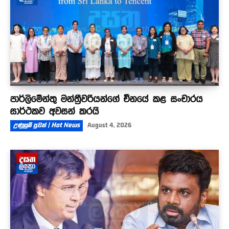
පාර්ලිමේන්තු මන්ත්‍රීවරියන්ගේ චීනයේ කළ සංචාරය
සාර්ථකව අවසන් කරයි
උණුසුම් පුවත් | Hot News
August 4, 2026