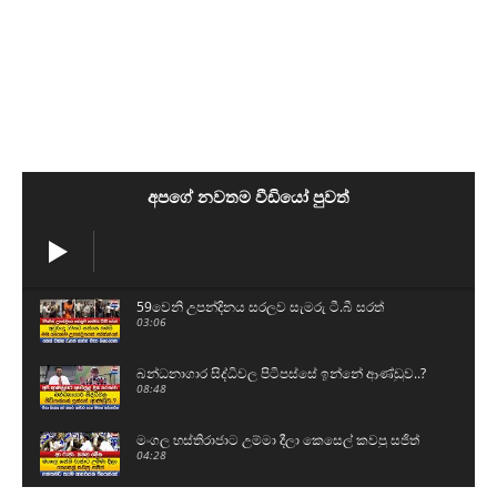
අපගේ නවතම වීඩියෝ පුවත්
59වෙනි උපන්දිනය සරලව සැමරු ටී.බී සරත්
03:06
බන්ධනාගාර සිද්ධිවල පිටිපස්සේ ඉන්නේ ආණ්ඩුව..?
08:48
මංගල හස්තිරාජාට උම්මා දීලා කෙසෙල් කවපු සජිත්
04:28