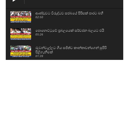
ආණ්ඩුවට විරුද්ධව සජබයේ පිරිසක් පාරට බහී
02:50
පොහොට්ටුවේ ප්‍රබලයෙක් සර්වජන බලයට එයි
05:26
රුවන්වැල්ලට ගිය සජිත්ට කාන්තාවන්ගෙන් සුපිරි
පිළිගැනීමක්
01:39
පාරත් කඩාගෙන ඇලට වැටුණු ටිපර් රථය
00:57
ජනාධිපතිට කොන්දක් නෑ - මුළු රටම පල් වෙනවා
11:43
දැන් ඉඳන්ම O/L එකට පාඩම් කරනවා - එළියට ආ
ළමයි කිව්ව දේ..
03:24
විභාගේ ඉවරයි, දැන් ගිහින් ඉරක් ගහනවා - කට්
එකක් කපනවා
02:23