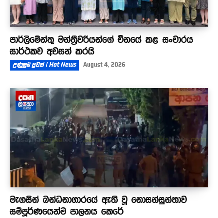
පාර්ලිමේන්තු මන්ත්‍රීවරියන්ගේ චීනයේ කළ සංචාරය
සාර්ථකව අවසන් කරයි
උණුසුම් පුවත් | Hot News
August 4, 2026
මැගසින් බන්ධනාගාරයේ ඇති වූ නොසන්සුන්තාව
සම්පූර්ණයෙන්ම පාලනය කෙරේ