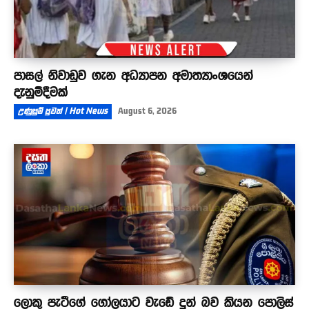
පාසල් නිවාඩුව ගැන අධ්‍යාපන අමාත්‍යාංශයෙන්
දැනුම්දීමක්
උණුසුම් පුවත් | Hot News
August 6, 2026
ලොකු පැටීගේ ගෝලයාට වැඩේ දුන් බව කියන පොලිස්