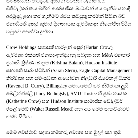
සම්බන්ධතා පාරදෘශ්‍ය අයුරින් පවත්වා ගැනීම සහ
ඩිජිටල්කරණය මගින් තාක්ෂණික බාධාවන් ජය ගැනීම යනාදී
අරමුණු ළඟා කර ගැනීමට රජය කටයුතු කරමින් සිටින බව
ජනාධිපති අනුර කුමාර දිසානායක ඇමරිකානු නියෝජිත පිරිස
හමුවේ පෙන්වා දුන්නා.
Crow Holdings සභාපති හාර්ලන් ක්‍රෝ (Harlan Crow),
ඇමරිකා එක්සත් ජනපද-ඉන්දියානු සබඳතා සහ M&A ව්‍යාපාර
ප්‍රධානී ක්‍රිෂ්ණා බාලම් (Krishna Balam), Hudson Institute
සභාපති සාරා ස්ටර්න් (Sarah Stern), Eagle Capital Management
නිර්මාතෘ සහ සම-ප්‍රධාන ආයෝජන නිලධාරී රැවෙනල් බී.කරි
(Ravenel B. Curry), Billingsley සමාගමෙහි සම නිර්මාතෘ ලුසී
බෙලින්ග්ස්ලි (Lucy Bellingsly), SMU Trustee හි ප්‍රජා නායක
(Katherine Crow) සහ Hudson Institute සාමාජික වෝල්ටර්
රසල් මෙඩ් (Walter Russell Mead) යන අය මෙම සාකච්ඡාවට
එක්ව සිටියා.
මෙම අවස්ථාව සඳහා කම්කරු අමාත්‍ය සහ මුදල් සහ ක්‍රම