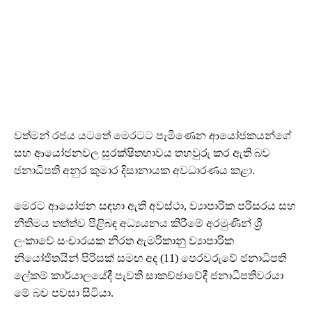
වත්මන් රජය යටතේ මෙරටට පැමිණෙන ආයෝජකයන්ගේ
සහ ආයෝජනවල සුරක්ෂිතභාවය තහවුරු කර ඇති බව
ජනාධිපති අනුර කුමාර දිසානායක අවධාරණය කළා.
මෙරට ආයෝජන සඳහා ඇති අවස්ථා, ව්‍යාපාරික පරිසරය සහ
නීතිමය තත්ත්ව පිළිබඳ අධ්‍යයනය කිරීමේ අරමුණින් ශ්‍රී
ලංකාවේ සංචාරයක නිරත ඇමරිකානු ව්‍යාපාරික
නියෝජිතයින් පිරිසක් සමඟ අද (11) පෙරවරුවේ ජනාධිපති
ලේකම් කාර්යාලයේදී පැවති සාකච්ඡාවේදී ජනාධිපතිවරයා
මේ බව පවසා සිටියා.