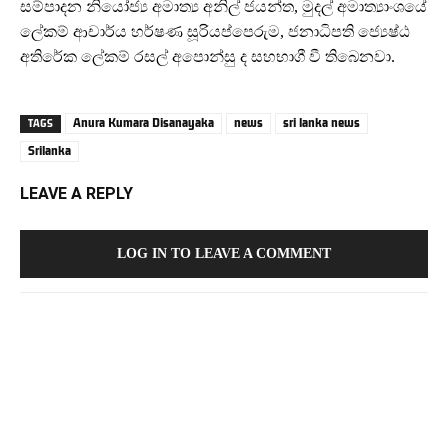
සම්පාදන නියෝජ්‍ය අමාත්‍ය අනිල් ජයන්ත, මුදල් අමාත්‍යාංශයේ
ලේකම් ආචාර්ය හර්ෂණ සූරියප්පෙරුම, ජනාධිපති ජ්‍යෙෂ්ඨ
අතිරේක ලේකම් රසල් අපොන්සු ද සහභාගී වී තිබෙනවා.
Anura Kumara Disanayaka
news
sri lanka news
TAGS
Srilanka
LEAVE A REPLY
LOG IN TO LEAVE A COMMENT