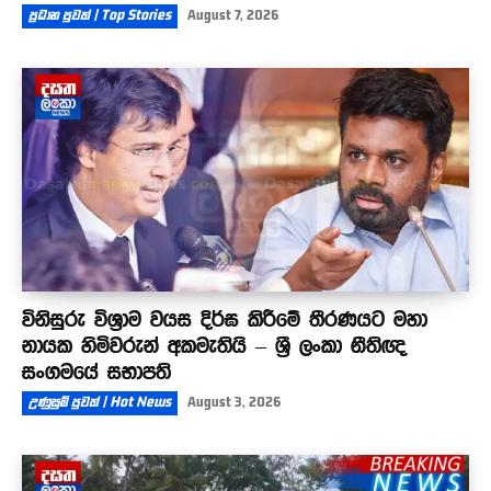
ප්‍රධාන පුවත් | Top Stories
August 7, 2026
විනිසුරු විශ්‍රාම වයස දිර්ඝ කිරීමේ තීරණයට මහා
නායක හිමිවරුන් අකමැතියි – ශ්‍රී ලංකා නීතිඥ
සංගමයේ සභාපති
උණුසුම් පුවත් | Hot News
August 3, 2026