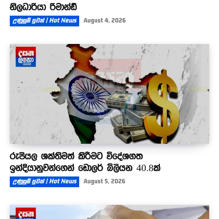
නිලධාරියා රිමාන්ඩ්
උණුසුම් පුවත් | Hot News
August 4, 2026
රුපියල ශක්තිමත් කිරීමට විදේශගත
ඉන්දියානුවන්ගෙන් ඩොලර් බිලියන 40.8ක්
උණුසුම් පුවත් | Hot News
August 5, 2026