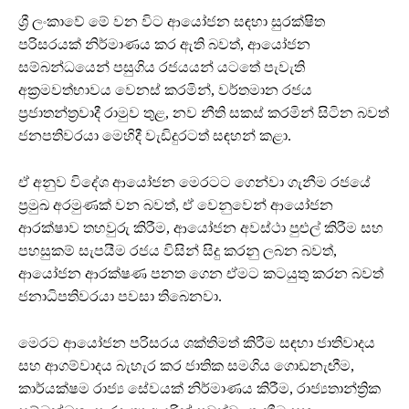
ශ්‍රී ලංකාවේ මේ වන විට ආයෝජන සඳහා සුරක්ෂිත
පරිසරයක් නිර්මාණය කර ඇති බවත්, ආයෝජන
සම්බන්ධයෙන් පසුගිය රජයයන් යටතේ පැවැති
අක්‍රමවත්භාවය වෙනස් කරමින්, වර්තමාන රජය
ප්‍රජාතන්ත්‍රවාදී රාමුව තුළ, නව නීති සකස් කරමින් සිටින බවත්
ජනපතිවරයා මෙහිදී වැඩිදුරටත් සඳහන් කළා.
ඒ අනුව විදේශ ආයෝජන මෙරටට ගෙන්වා ගැනීම රජයේ
ප්‍රමුඛ අරමුණක් වන බවත්, ඒ වෙනුවෙන් ආ‍යෝජන
ආරක්ෂාව තහවුරු කිරීම, ආයෝජන අවස්ථා පුළුල් කිරීම සහ
පහසුකම් සැපයීම රජය විසින් සිදු කරනු ලබන බවත්,
ආයෝජන ආරක්ෂණ පනත ගෙන ඒමට කටයුතු කරන බවත්
ජනාධිපතිවරයා පවසා තිබෙනවා.
මෙරට ආයෝජන පරිසරය ශක්තිමත් කිරීම සඳහා ජාතිවාදය
සහ ආගම්වාදය බැහැර කර ජාතික සමගිය ගොඩනැඟීම,
කාර්යක්ෂම රාජ්‍ය සේවයක් නිර්මාණය කිරීම, රාජ්‍යතාන්ත්‍රික