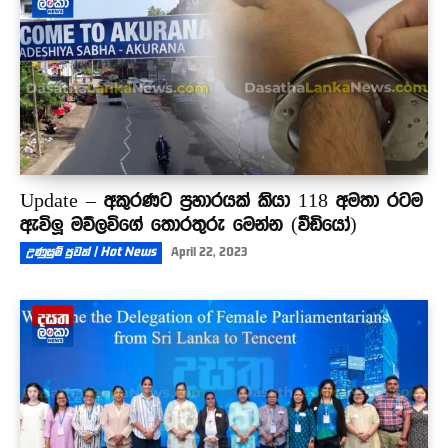
Update – අකුරණට ප්‍රහාරයක් කියා 118 අමතා රටම
ඇවිලූ මව්ලවිගේ තොරතුරු මෙන්න (වීඩියෝ)
උණුසුම් පුවත් | Hot News
April 22, 2023