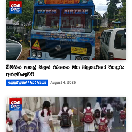
බීමතින් පාසල් සිසුන් රැගෙන ගිය සිසුසැරියේ රියදුරු
අත්අඩංගුවට
උණුසුම් පුවත් | Hot News
August 4, 2026