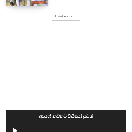
Load more
අපගේ නවතම වීඩියෝ පුවත්