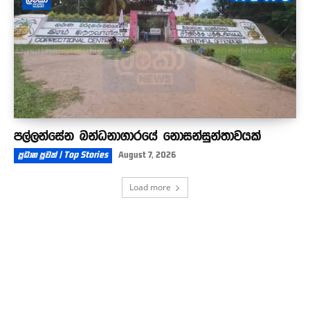
පල්ලන්සේන බන්ධනාගාරයේ නොසන්සුන්තාවයක්
ප්‍රධාන පුවත් | Top Stories
August 7, 2026
Load more