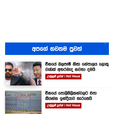
අපගේ නවතම පුවත්
චීනයේ බලපෑම් නිසා නේපාලය ලොකු
වැඩක් අතරමැද නවතා දමයි
උණුසුම් පුවත් | Hot News
චීනයේ පොලිසිලිකන්වලට එපා
කියන්න ඉන්දියාව සැරසෙයි
උණුසුම් පුවත් | Hot News