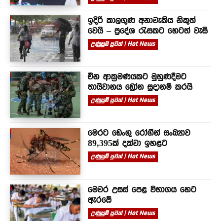
ඉදිරි කාලගුණ අනාවැකිය නිකුත්
වෙයි – ප්‍රදේශ රැසකට හෙටත් වැසි
උණුසුම් පුවත් | Hot News
චීන ආක්‍රමණයකට මුහුණදීමට
තායිවානය ඩ්‍රෝන සූදානම් කරයි
උණුසුම් පුවත් | Hot News
මෙරට ඩෙංගු රෝගීන් සංඛ්‍යාව
89,395ක් දක්වා ඉහළට
උණුසුම් පුවත් | Hot News
මෙවර උසස් පෙළ විභාගය හෙට
ඇරඹේ
උණුසුම් පුවත් | Hot News