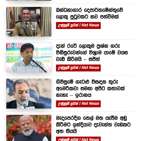
බන්ධනාගාර දෙපාර්තමේන්තුවේ
ලොකු පුටුවකට නව පත්වීමක්
උණුසුම් පුවත් | Hot News
දැන් රටේ ලොකුම ප්‍රශ්න ගරු
විනිසුරුවන්ගේ විශ්‍රාම යාමේ වයස
වැඩි කිරීමයි – සජිත්
උණුසුම් පුවත් | Hot News
ගිවිසුමේ ගැටළු විසඳන තුරු
අමෙරිකවා සමඟ අපිට කතාවක්
නැහැ – ඉරානය
උණුසුම් පුවත් | Hot News
මැදපෙරදිග තෙල් මත යැපීම අඩු
කිරීමට ඉන්දියාව දැවැන්ත වැඩකට
අත තියයි
උණුසුම් පුවත් | Hot News