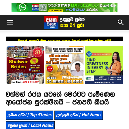
චීනයේ බලපෑම් නිසා නේපාලය ලොකු වැඩක් අතරමැද නවතා දමයි
වත්මන් රජය යටතේ මෙරටට පැමිණෙන
ආයෝජන සුරක්ෂිතයි – ජනපති කියයි
ප්‍රධාන පුවත් | Top Stories
උණුසුම් පුවත් | Hot News
දේශීය පුවත් | Local News