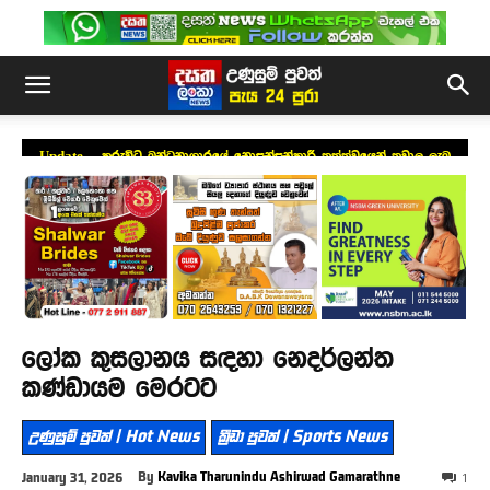
Update – කුරුවිට බන්ධනාගාරයේ නොසන්සුන්කාරී තත්ත්වයෙන් තුවාල ලැබූ
හතරක් රෝහලේ
ලෝක කුසලානය සඳහා නෙදර්ලන්ත
කණ්ඩායම මෙරටට
උණුසුම් පුවත් | Hot News
ක්‍රීඩා පුවත් | Sports News
By
Kavika Tharunindu Ashirwad Gamarathne
January 31, 2026
1