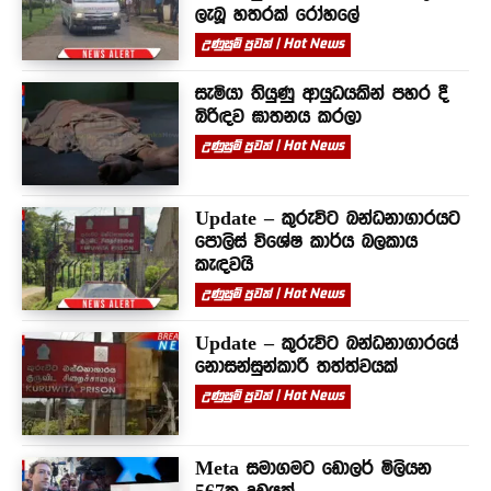
ලැබූ හතරක් රෝහලේ
උණුසුම් පුවත් | Hot News
සැමියා තියුණු ආයුධයකින් පහර දී
බිරිඳව ඝාතනය කරලා
උණුසුම් පුවත් | Hot News
Update – කුරුවිට බන්ධනාගාරයට
පොලිස් විශේෂ කාර්ය බලකාය
කැඳවයි
උණුසුම් පුවත් | Hot News
Update – කුරුවිට බන්ධනාගාරයේ
නොසන්සුන්කාරී තත්ත්වයක්
උණුසුම් පුවත් | Hot News
Meta සමාගමට ඩොලර් මිලියන