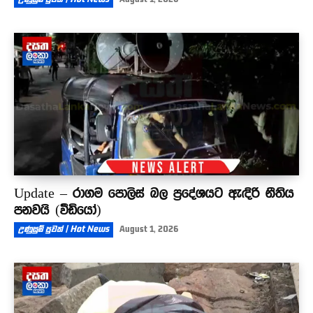
Update – රාගම පොලිස් බල ප්‍රදේශයට ඇඳිරි නීතිය
පනවයි (වීඩියෝ)
උණුසුම් පුවත් | Hot News
August 1, 2026