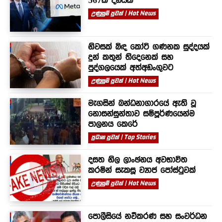
567ක දඩයක්
උණුසුම් පුවත් | Hot News
නිවසක් බිඳ කෝටි ගණනක සුද්දයක්
දුන් කතුන් තිදෙනෙක් සහ
පුද්ගලයෙක් අත්අඩංගුවට
උණුසුම් පුවත් | Hot News
මැගසින් බන්ධනාගාරයේ ඇති වූ
නොසන්සුන්තාව සම්පූර්ණයෙන්ම
පාලනය කෙරේ
ප්‍රධාන පුවත් | Top Stories
දසත නිල ලාංඡනය අවභාවිත
කරමින් සැකසූ ව්‍යාජ පෝස්ටුවක්
උණුසුම් පුවත් | Hot News
පොලීසියේ නවීකරණ සහ සංවර්ධන