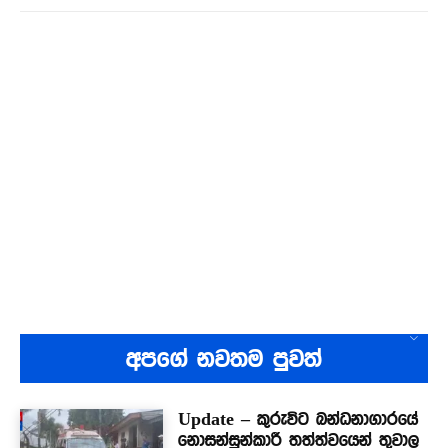
අපගේ නවතම පුවත්
Update – කුරුවිට බන්ධනාගාරයේ
නොසන්සුන්කාරී තත්ත්වයෙන් තුවාල