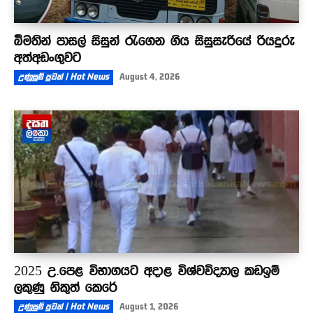
බීමතින් පාසල් සිසුන් රැගෙන ගිය සිසුසැරියේ රියදුරු
අත්අඩංගුවට
උණුසුම් පුවත් | Hot News
August 4, 2026
2025 උ.පෙළ විභාගයට අදාළ විශ්වවිද්‍යාල කඩඉම්
ලකුණු නිකුත් කෙරේ
උණුසුම් පුවත් | Hot News
August 1, 2026