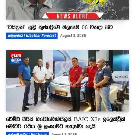
‘ටයිෆූන්’ සුළි කුණාටුවේ බලපෑම 06 වනදා සිට
කාළගුණය | Weather Forecast
August 3, 2026
ඩේවිඩ් පීරිස් ඔටෝමොබයිල්ස් BAIC X3e ඉලෙක්ට්‍රික්
මෝටර් රථය ශ්‍රී ලංකාවට හඳුන්වා දෙයි
උණුසුම් පුවත් | Hot News
August 1, 2026