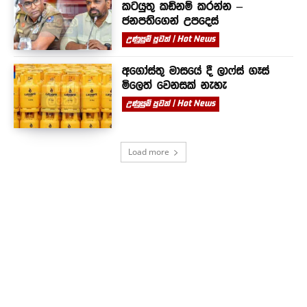
කටයුතු කඩිනම් කරන්න –
ජනපතිගෙන් උපදෙස්
උණුසුම් පුවත් | Hot News
අගෝස්තු මාසයේ දී ලාෆ්ස් ගෑස්
මිලෙත් වෙනසක් නැහැ
උණුසුම් පුවත් | Hot News
Load more