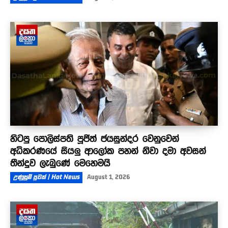
හිටපු පොලිස්පති පූජිත් ජයසුන්දර වෙනුවෙන්
අධිකරණයේ සියලු ආලෝක පහන් නිවා දමා අවසන්
තීන්දුව ලැබුණේ මෙහෙමයි
උණුසුම් පුවත් | Hot News
August 1, 2026