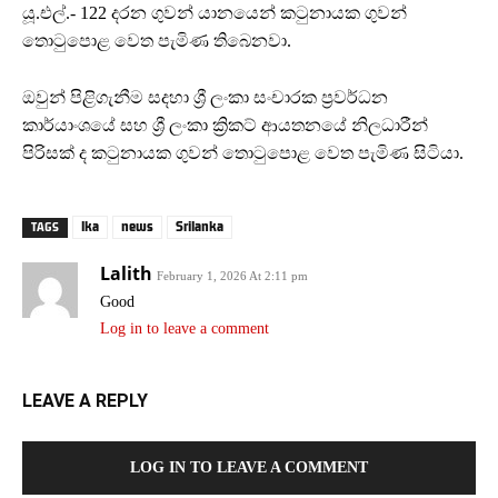
යූ.එල්.- 122 දරන ගුවන් යානයෙන් කටුනායක ගුවන්
තොටුපොළ වෙත පැමිණ තිබෙනවා.
ඔවුන් පිළිගැනීම සදහා ශ්‍රී ලංකා සංචාරක ප්‍රවර්ධන
කාර්යාංශයේ සහ ශ්‍රී ලංකා ක්‍රිකට් ආයතනයේ නිලධාරීන්
පිරිසක් ද කටුනායක ගුවන් තොටුපොළ වෙත පැමිණ සිටියා.
lka
news
Srilanka
TAGS
Lalith
February 1, 2026 At 2:11 pm
Good
Log in to leave a comment
LEAVE A REPLY
LOG IN TO LEAVE A COMMENT