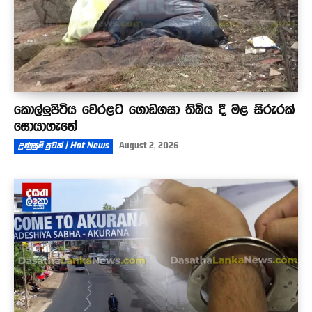
කොල්ලුපිටිය වෙරළට ගොඩගසා තිබිය දී මළ සිරුරක්
සොයාගැනේ
උණුසුම් පුවත් | Hot News
August 2, 2026