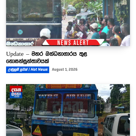
Update – මහර බන්ධනාගාරය තුළ
නොසන්සුන්තාවයක්
උණුසුම් පුවත් | Hot News
August 1, 2026