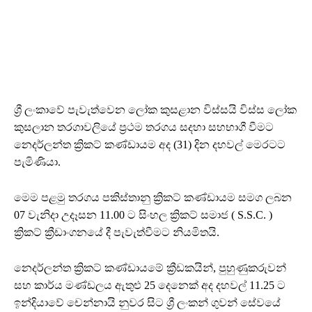
ශ්‍රී ලංකාවේ පැවැත්වෙන ලෝක කුසළාන විස්සයි විස්ස ලෝක
කුසලාන තරගාවලියේ ප්‍රථම තරගය සදහා සහභාගී වීමට
නෙදර්ලන්ත ක්‍රිකට් කණ්ඩායම අද (31) දින දහවල් මෙරටට
පැමිණියා.
මෙම පළමු තරගය පකිස්තානු ක්‍රිකට් කණ්ඩායම සමග ලබන
07 වැනිදා උදෑසන 11.00 ට සිංහල ක්‍රිකට් සමාජ ( S.S.C. )
ක්‍රිකට් ක්‍රීඩාංගනයේ දී පැවැත්වීමට නියමිතයි.
නෙදර්ලන්ත ක්‍රිකට් කණ්ඩායමේ ක්‍රීඩකයින්, පුහුණුකරුවන්
සහ කාර්ය මණ්ඩලය ඇතුළු 25 දෙනෙක් අද දහවල් 11.25 ට
ඉන්දියාවේ චෙන්නායි නුවර සිට ශ්‍රී ලංකන් ගුවන් සේවයේ