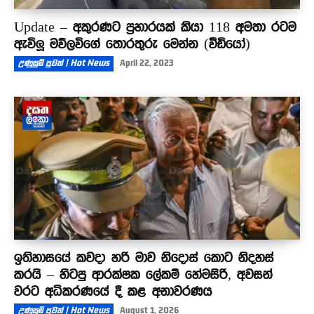
Update – අකුරණට ප්‍රහාරයක් කියා 118 අමතා රටම
ඇවිලූ මව්ලවිගේ තොරතුරු මෙන්න (වීඩියෝ)
උණුසුම් පුවත් | Hot News
April 22, 2023
ඉතිහාසයේ කවදා හරි මාව නිදොස් කොට නිදහස්
කරයි – හිටපු ආරක්ෂක ලේකම් හේමසිරි, අවසන්
වරට අධිකරණයේ දී කළ අනාවරණය
උණුසුම් පුවත් | Hot News
August 1, 2026