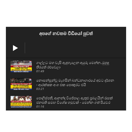
අපගේ නවතම වීඩියෝ පුවත්
ගාල්ලට මහ වැසි ඇදහැලෙන අයුරු මෙන්න..මුහුදු
තීරයත් රළුවෙලා
01:49
නොසන්සුන්වූ මැගසින් බන්ධනාගාරයේ අවට දර්ශන
- ආරක්ෂක අංශ එක පොකුරට එයි
03:21
පොලිස්පති, ආනන්ද විජේපාල ඇතුළු ප්‍රබලයින් රැසක්
ජනපති සමඟ විශේෂ හමුවක් - මෙන්න ගත් පියවර
01:16
කසළ ප්‍රශ්නයට ආණ්ඩුවෙන් විසඳුම් - ආකල්පයන්
පවා වෙනස් කරන්න වෙනවා
03:18