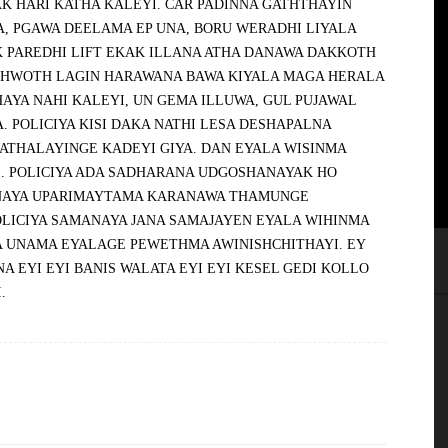
K HARI KATHA KALEYI. CAR PADINNA GATHTHAYIN
A, PGAWA DEELAMA EP UNA, BORU WERADHI LIYALA
 PAREDHI LIFT EKAK ILLANA ATHA DANAWA DAKKOTH
THWOTH LAGIN HARAWANA BAWA KIYALA MAGA HERALA
AYA NAHI KALEYI, UN GEMA ILLUWA, GUL PUJAWAL
. POLICIYA KISI DAKA NATHI LESA DESHAPALNA
PATHALAYINGE KADEYI GIYA. DAN EYALA WISINMA
. POLICIYA ADA SADHARANA UDGOSHANAYAK HO
NAYA UPARIMAYTAMA KARANAWA THAMUNGE
OLICIYA SAMANAYA JANA SAMAJAYEN EYALA WIHINMA
 UNAMA EYALAGE PEWETHMA AWINISHCHITHAYI. EY
A EYI EYI BANIS WALATA EYI EYI KESEL GEDI KOLLO
.