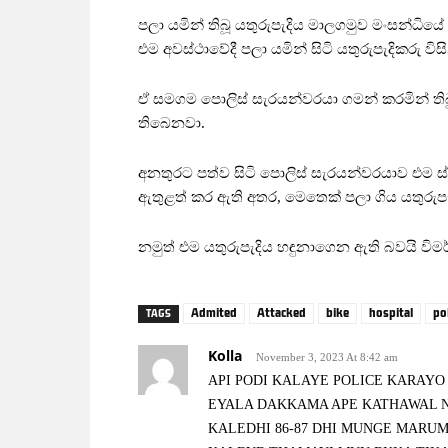
පලා යමින් තිබූ යතුරුපැදිය මාලගමුව මංසන්ධි
එම අවස්ථාවේදී පලා යමින් සිටි යතුරුපැදිකරු 
ඒ සමගම පොලිස් සැරයන්වරයා ගමන් කරමින් තිබූ
තිබෙනවා.
අනතුරට පත්ව සිටි පොලිස් සැරයන්වරයාව එම ස්ථ
ඇතුළත් කර ඇති අතර, මෙතෙක් පලා ගිය යතුරුප
නමුත් එම යතුරුපැදිය හඳුනාගෙන ඇති බවයි වි
Admited
Attacked
bike
hospital
po
TAGS
Kolla
November 3, 2023 At 8:42 am
API PODI KALAYE POLICE KARA
EYALA DAKKAMA APE KATHAWAL 
KALEDHI 86-87 DHI MUNGE MARUM