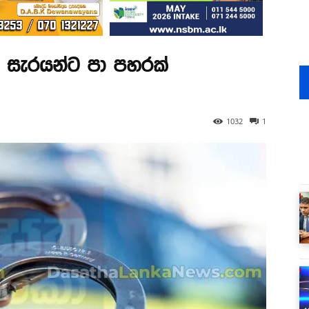
් සැරයන්ට පා පහරක්
1032
1