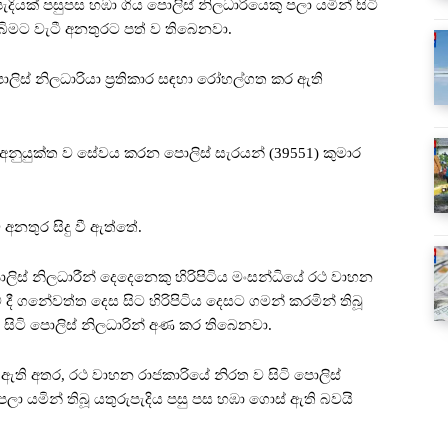
් පසුපස හඹා ගිය පොලිස් නිලධාරියෙකු පලා යමින් සිටි
 බිමට වැටී අනතුරට පත් ව තිබෙනවා.
පොලිස් නිලධාරියා ප්‍රතිකාර සඳහා රෝහල්ගත කර ඇති
නුයුක්ත ව සේවය කරන පොලිස් සැරයන් (39551) කුමාර
 අනතුර සිදු වී ඇත්තේ.
ස් නිලධාරීන් දෙදෙනෙකු හිරිපිටිය මංසන්ධියේ රථ වාහන
දී ගනේවත්ත දෙස සිට හිරිපිටිය දෙසට ගමන් කරමින් තිබූ
සිටි පොලිස් නිලධාරින් අණ කර තිබෙනවා.
ති අතර, රථ වාහන රාජකාරියේ නිරත ව සිටි පොලිස්
ලා යමින් තිබූ යතුරුපැදිය පසු පස හඹා ගොස් ඇති බවයි