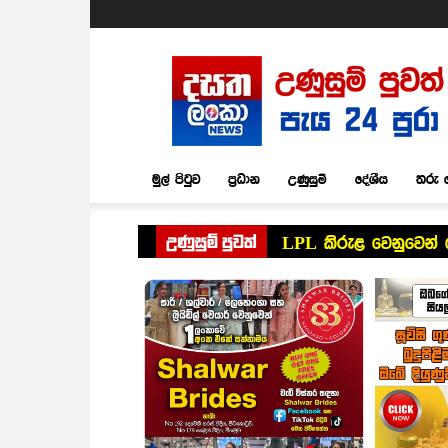
Dasatha
Lanka
News
මුල් පිටුව
ප්‍රධාන
උණුසුම්
දේශීය
තරු 
උණුසුම් පුවත්
LPL කිරුළ වෙනුවෙන් 