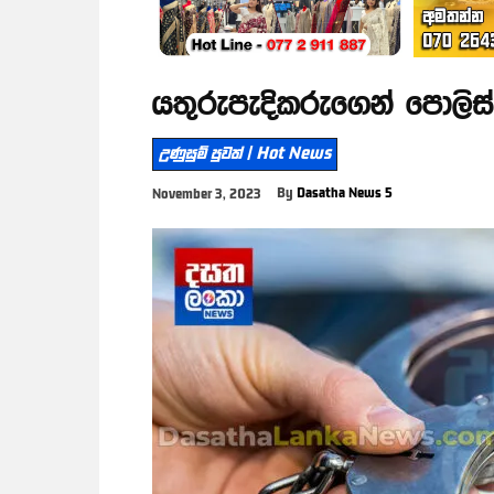
යතුරුපැදිකරුගෙන් පොලිස
උණුසුම් පුවත් | Hot News
By
Dasatha News 5
November 3, 2023