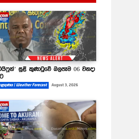
ටයිෆූන්’ සුළි කුණාටුවේ බලපෑම 06 වනදා
ිට
ාළගුණය | Weather Forecast
August 3, 2026