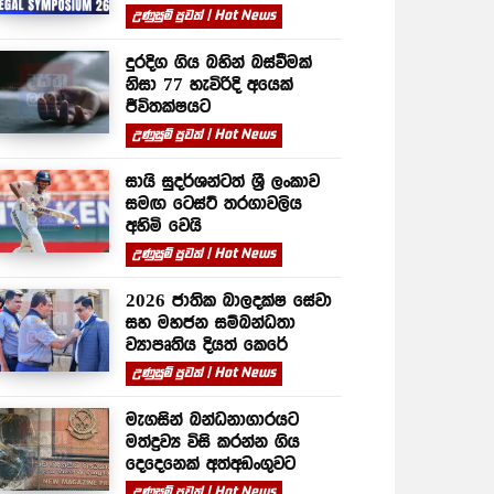
උණුසුම් පුවත් | Hot News
දුරදිග ගිය බහින් බස්වීමක්
නිසා 77 හැවිරිදි අයෙක්
ජීවිතක්ෂයට
උණුසුම් පුවත් | Hot News
සායි සුදර්ශන්ටත් ශ්‍රී ලංකාව
සමඟ ටෙස්ට් තරගාවලිය
අහිමි වෙයි
උණුසුම් පුවත් | Hot News
2026 ජාතික බාලදක්ෂ සේවා
සහ මහජන සම්බන්ධතා
ව්‍යාපෘතිය දියත් කෙරේ
උණුසුම් පුවත් | Hot News
මැගසින් බන්ධනාගාරයට
මත්ද්‍රව්‍ය විසි කරන්න ගිය
දෙදෙනෙක් අත්අඩංගුවට
උණුසුම් පුවත් | Hot News