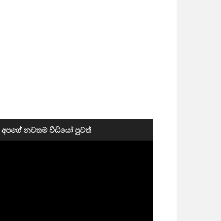
අපගේ නවතම වීඩියෝ පුවත්