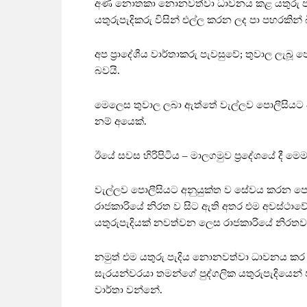
අණ නොතකා නොනවත්වා ධාවනය කළ යතුරු පැදියක
යතුරුපැදිකරු විසින් එල්ල කරන ලද පා පහරකින්
අප ප්‍රාදේශීය වාර්තාකරු පැවසුවේ; තුවාල ලැබූ 
බවයි.
මෙලෙස තුවාල ලබා ඇත්තේ වැල්ලව පොලීසියට අ
නම් අයෙක්.
ඊයේ සවස හිරිපිටිය – මාලගමුව ප්‍රදේශයේ දී මෙම
වැල්ලව පොලීසියට අනුයුක්ත ව සේවය කරන පොලි
රාජකාරියේ නිරත ව සිට ඇති අතර එම අවස්ථාවේ 
යතුරුපැදියක් නවත්වන ලෙස රාජකාරියේ නිරතව 
නමුත් එම යතුරු පැදිය නොනවත්වා ධාවනය කර ඇ
සැරයන්වරයා තමන්ගේ පුද්ගලික යතුරුපැදියෙන් ප
වාර්තා වන්නේ.