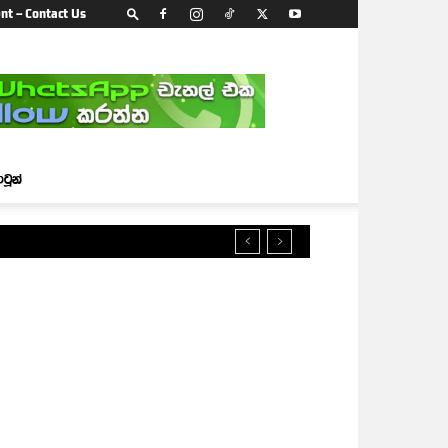
nt – Contact Us
ාටූන්