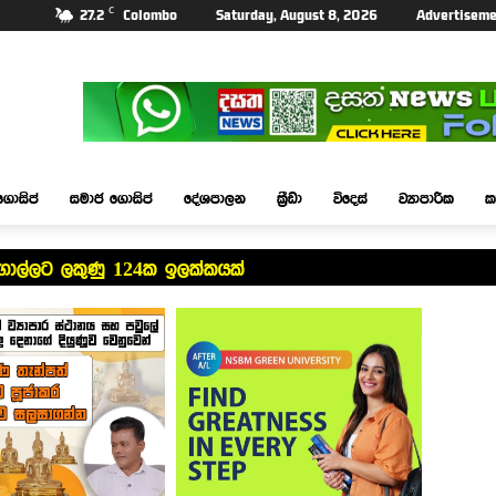
C
27.2
Colombo
Saturday, August 8, 2026
Advertiseme
ගොසිප්
සමාජ ගොසිප්
දේශපාලන
ක්‍රීඩා
විදෙස්
ව්‍යාපාරික
ක
ගාල්ලට ලකුණු 124ක ඉලක්කයක්