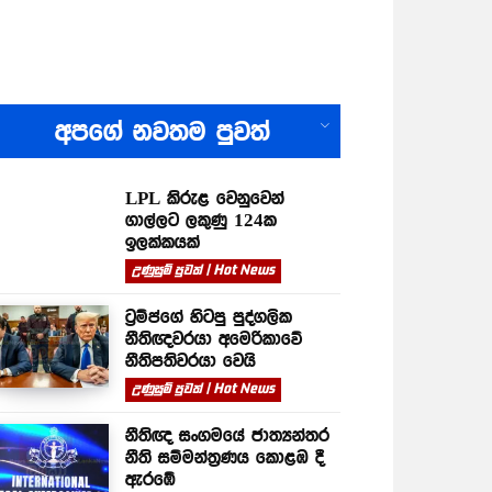
All
අපගේ නවතම පුවත්
LPL කිරුළ වෙනුවෙන්
ගාල්ලට ලකුණු 124ක
ඉලක්කයක්
උණුසුම් පුවත් | Hot News
ට්‍රම්ප්ගේ හිටපු පුද්ගලික
නීතිඥවරයා අමෙරිකාවේ
නීතිපතිවරයා වෙයි
උණුසුම් පුවත් | Hot News
නීතිඥ සංගමයේ ජාත්‍යන්තර
නීති සම්මන්ත්‍රණය කොළඹ දී
ඇරඹේ