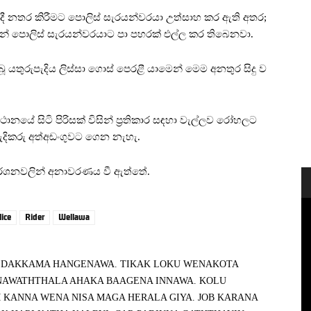
යේ දී නතර කිරීමට පොලිස් සැරයන්වරයා උත්සාහ කර ඇති අතර;
විසින් පොලිස් සැරයන්වරයාට පා පහරක් එල්ල කර තිබෙනවා.
 යතුරුපැදිය ලිස්සා ගොස් පෙරළී යාමෙන් මෙම අනතුර සිදු ව
ානයේ සිටි පිරිසක් විසින් ප්‍රතිකාර සඳහා වැල්ලව රෝහලට
ැදිකරු අත්අඩංගුවට ගෙන නැහැ.
මර්ශනවලින් අනාවරණය වී ඇත්තේ.
lice
Rider
Wellawa
YO DAKKAMA HANGENAWA. TIKAK LOKU WENAKOTA
NAWATHTHALA AHAKA BAAGENA INNAWA. KOLU
 KANNA WENA NISA MAGA HERALA GIYA. JOB KARANA