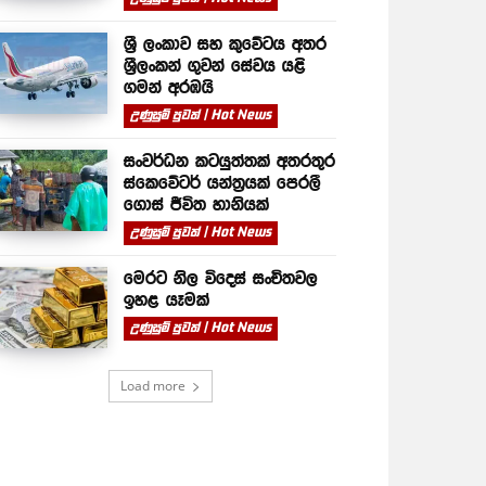
ශ්‍රී ලංකාව සහ කුවේටය අතර
ශ්‍රීලංකන් ගුවන් සේවය යළි
ගමන් අරඹයි
උණුසුම් පුවත් | Hot News
සංවර්ධන කටයුත්තක් අතරතුර
ස්කෙවේටර් යන්ත්‍රයක් පෙරලී
ගොස් ජීවිත හානියක්
උණුසුම් පුවත් | Hot News
මෙරට නිල විදෙස් සංචිතවල
ඉහළ යෑමක්
උණුසුම් පුවත් | Hot News
Load more