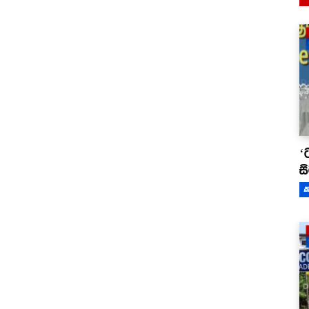
‘
ස
ක