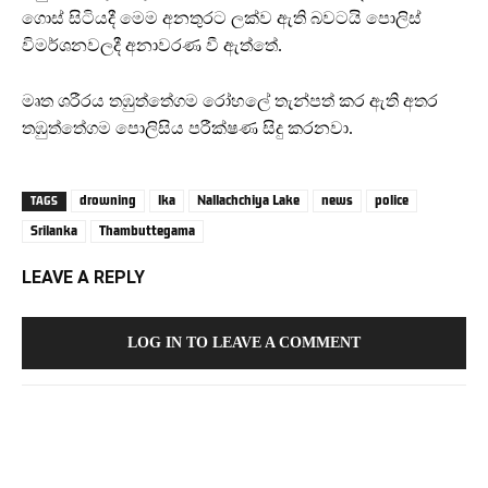
ගොස් සිටියදී මෙම අනතුරට ලක්ව ඇති බවටයි පොලිස්
විමර්ශනවලදී අනාවරණ වී ඇත්තේ.
මෘත ශරීරය තඹුත්තේගම රෝහලේ තැන්පත් කර ඇති අතර
තඹුත්තේගම පොලිසිය පරීක්ෂණ සිදු කරනවා.
drowning
lka
Nallachchiya Lake
news
police
TAGS
Srilanka
Thambuttegama
LEAVE A REPLY
LOG IN TO LEAVE A COMMENT