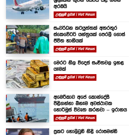
ශ්‍රීලංකන් ගුවන් සේවය යළි ගමන්
අරඹයි
උණුසුම් පුවත් | Hot News
සංවර්ධන කටයුත්තක් අතරතුර
ස්කෙවේටර් යන්ත්‍රයක් පෙරලී ගොස්
ජීවිත හානියක්
උණුසුම් පුවත් | Hot News
මෙරට නිල විදෙස් සංචිතවල ඉහළ
යෑමක්
උණුසුම් පුවත් | Hot News
අමෙරිකාව අපේ කොන්දේසි
පිළිගන්නා ඕනෑම අවස්ථාවක
හොර්මුස් විවෘත කරනවා – ඉරානය
උණුසුම් පුවත් | Hot News
ප්‍රකට හොලිවුඩ් නිළි රොසමන්ඩ්