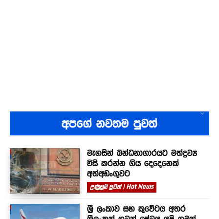
අපගේ නවතම පුවත්
මැගසින් බන්ධනාගාරයට මත්ද්‍රව්‍ය
විසි කරන්න ගිය දෙදෙනෙක්
අත්අඩංගුවට
උණුසුම් පුවත් | Hot News
ශ්‍රී ලංකාව සහ කුවේටය අතර