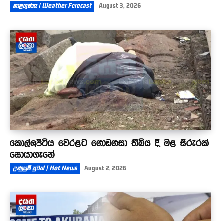
කාළගුණය | Weather Forecast
August 3, 2026
කොල්ලුපිටිය වෙරළට ගොඩගසා තිබිය දී මළ සිරුරක්
සොයාගැනේ
උණුසුම් පුවත් | Hot News
August 2, 2026