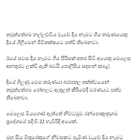
තඹුත්තේගම නල්ලච්චිය වැවේ දිය නෑමට ගිය තරුණයෙකු
දියේ ගිලීමෙන් ජීවිතක්ෂයට පත්වී තිබෙනවා.
ඊයේ සවස දිය නෑමට ගිය පිරිසක් අතර සිටි අයෙකු මෙලෙස
අනතුරට ලක්වී ඇති බවයි පොලිසිය සඳහන් කළේ.
දියේ ගිලුණු මෙම තරුණයා බරපතල තත්ත්වයෙන්
තඹුත්තේගම රෝහලට ඇතුලත් කිරීමේදී මරණයට පත්ව
තිබෙනවා.
මෙලෙස මියගොස් ඇත්තේ නිට්ටඹුව රන්පොකුණුගම
ප්‍රදේශයේ පදිංචි 22 හැවිරිදි අයෙක්.
ඔහු සිය මිතුරෙකුගේ නිවසකට පැමිණ වැවේ දිය නෑමට