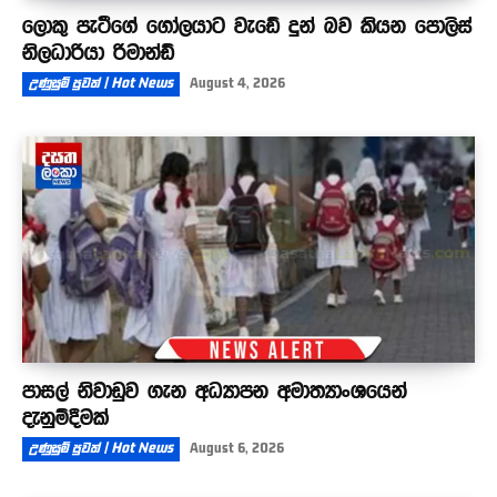
ලොකු පැටීගේ ගෝලයාට වැඩේ දුන් බව කියන පොලිස්
නිලධාරියා රිමාන්ඩ්
උණුසුම් පුවත් | Hot News
August 4, 2026
පාසල් නිවාඩුව ගැන අධ්‍යාපන අමාත්‍යාංශයෙන්
දැනුම්දීමක්
උණුසුම් පුවත් | Hot News
August 6, 2026