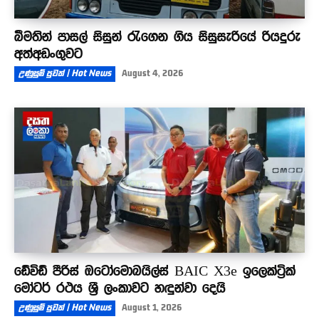
බීමතින් පාසල් සිසුන් රැගෙන ගිය සිසුසැරියේ රියදුරු
අත්අඩංගුවට
උණුසුම් පුවත් | Hot News
August 4, 2026
ඩේවිඩ් පීරිස් ඔටෝමොබයිල්ස් BAIC X3e ඉලෙක්ට්‍රික්
මෝටර් රථය ශ්‍රී ලංකාවට හඳුන්වා දෙයි
උණුසුම් පුවත් | Hot News
August 1, 2026