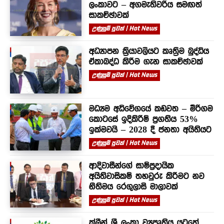
ලංකාවට – අගමැතිවරිය සමඟත්
සාකච්ඡාවක්
උණුසුම් පුවත් | Hot News
අධ්‍යාපන ක්‍රියාවලියට කෘත්‍රිම බුද්ධිය
ඒකාබද්ධ කිරීම ගැන සාකච්ඡාවක්
උණුසුම් පුවත් | Hot News
මධ්‍යම අධිවේගයේ කඩවත – මීරිගම
කොටසේ ඉදිකිරීම් ප්‍රගතිය 53%
ඉක්මවයි – 2028 දී ජනතා අයිතියට
උණුසුම් පුවත් | Hot News
ආදිවාසීන්ගේ සාම්ප්‍රදායික
අයිතිවාසිකම් තහවුරු කිරීමට නව
නීතිමය රෙගුලාසි මාලාවක්
උණුසුම් පුවත් | Hot News
ක්ලීන් ශ්‍රී ලංකා ව්‍යපෘතිය යටතේ