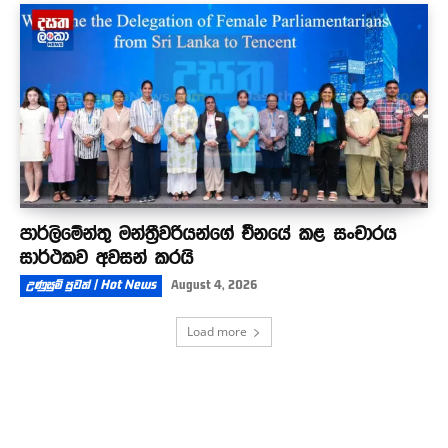
පාර්ලිමේන්තු මන්ත්‍රීවරියන්ගේ චීනයේ කළ සංචාරය
සාර්ථකව අවසන් කරයි
උණුසුම් පුවත් | Hot News
August 4, 2026
Load more