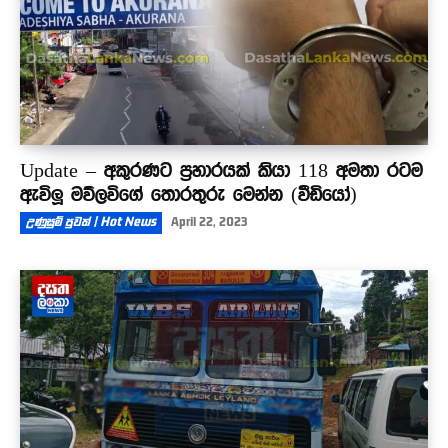
Update – අකුරණට ප්‍රහාරයක් කියා 118 අමතා රටම
ඇවිලූ මව්ලවිගේ තොරතුරු මෙන්න (වීඩියෝ)
උණුසුම් පුවත් | Hot News
April 22, 2023