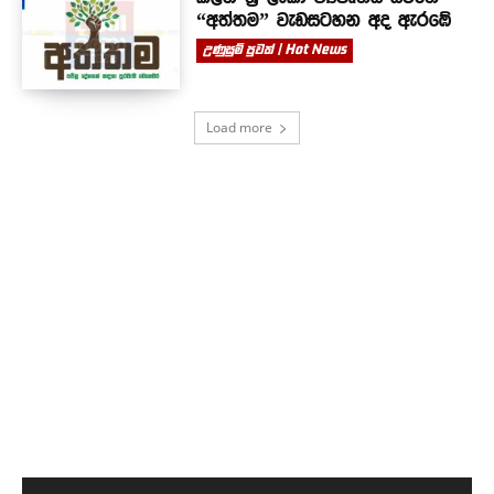
“අත්තම” වැඩසටහන අද ඇරඹේ
උණුසුම් පුවත් | Hot News
Load more