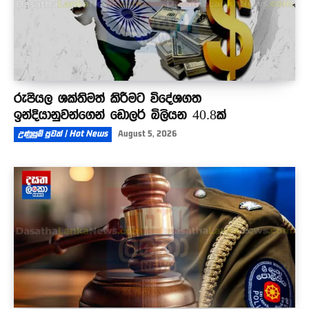
රුපියල ශක්තිමත් කිරීමට විදේශගත
ඉන්දියානුවන්ගෙන් ඩොලර් බිලියන 40.8ක්
උණුසුම් පුවත් | Hot News
August 5, 2026