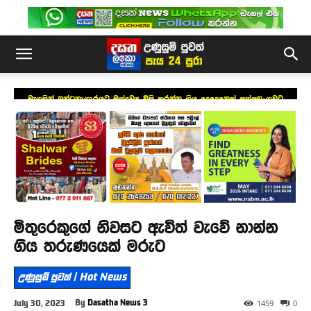
මැගසින් බන්ධනාගාරයට මත්ද්‍රව්‍ය විසි කරන්න ගිය දෙදෙනෙක් අත්අඩංගුවට
මිතුරෙකුගේ නිවසට ඇවිත් වැවේ නාන්න
ගිය තරුණයෙක් මරුට
උණුසුම් පුවත් | Hot News
By
Dasatha News 3
July 30, 2023
1459
0