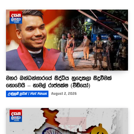
මහර බන්ධන්ගාරයේ සිද්ධිය හුදෙකලා සිදුවීමක්
නොවෙයි – නාමල් රාජපක්ෂ (වීඩියෝ)
උණුසුම් පුවත් | Hot News
August 2, 2026