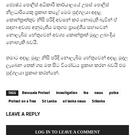
ජ්‍යෙෂ්ඨ පොලිස් අධිකාරී කාර්යාලයේ උසස් පොලිස්
නිලධාරියෙකු ප්‍රකාශ කළේ මෙම පුද්ගලයා අදාළ
කොන්ත්‍රාත්තුව නිසි පරිදි අවසන් කර නොමැති බැවින් ඒ
සඳහා අවශ්‍ය අනුමැතිය මතුගම ප්‍රාදේශීය සභාවෙන්
නොලැබීම හේතුවෙන් අවශ්‍ය කොන්ත්‍රාත් මුදල ලබා දිය
නොහැකි බවයි.
තමාට අදාළ මුදල නිසි පරිදි නොලැබීම හේතුවෙන් අදාළ මුදල
ලැබෙන තෙක් ගස මත සිට විරෝධය ප්‍රකාශ කරන බවයි එම
පුද්ගලයා ප්‍රකාශ කරන්නේ.
Beruwala Protest
investigation
lka
news
police
TAGS
Protest on a Tree
Sri Lanka
sri lanka news
Srilanka
LEAVE A REPLY
LOG IN TO LEAVE A COMMENT