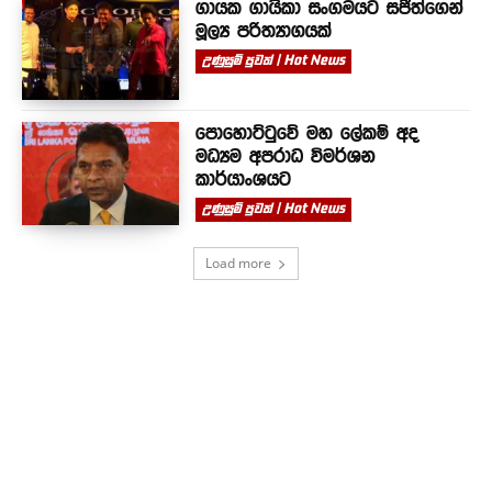
ගායක ගායිකා සංගමයට සජිත්ගෙන්
මූල්‍ය පරිත්‍යාගයක්
උණුසුම් පුවත් | Hot News
පොහොට්ටුවේ මහ ලේකම් අද
මධ්‍යම අපරාධ විමර්ශන
කාර්යාංශයට
උණුසුම් පුවත් | Hot News
Load more