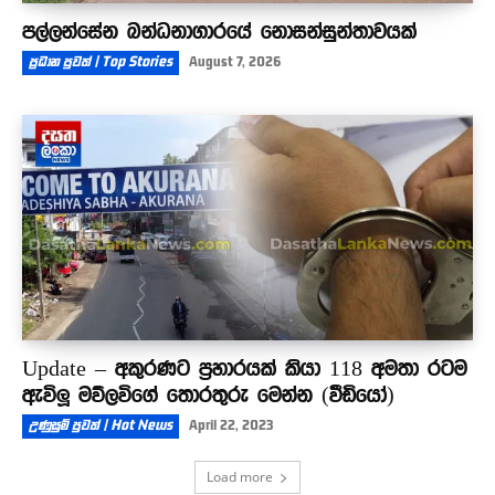
පල්ලන්සේන බන්ධනාගාරයේ නොසන්සුන්තාවයක්
ප්‍රධාන පුවත් | Top Stories
August 7, 2026
Update – අකුරණට ප්‍රහාරයක් කියා 118 අමතා රටම
ඇවිලූ මව්ලවිගේ තොරතුරු මෙන්න (වීඩියෝ)
උණුසුම් පුවත් | Hot News
April 22, 2023
Load more