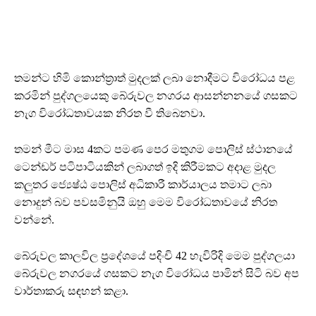
තමන්ට හිමි කොන්ත්‍රාත් මුදලක් ලබා නොදීමට විරෝධය පළ
කරමින් පුද්ගලයෙකු බේරුවල නගරය ආසන්නනයේ ගසකට
නැග විරෝධතාවයක නිරත වී තිබෙනවා.
තමන් මීට මාස 4කට පමණ පෙර මතුගම පොලිස් ස්ථානයේ
ටෙන්ඩර් පටිපාටියකින් ලබාගත් ඉදි කිරීමකට අදාළ මුදල
කලුතර ජ්‍යෙෂ්ඨ පොලිස් අධිකාරී කාර්යාලය තමාට ලබා
නොදුන් බව පවසමිනුයි ඔහු මෙම විරෝධතාවයේ නිරත
වන්නේ.
බේරුවල කාලවිල ප්‍රදේශයේ පදිංචි 42 හැවිරිදි මෙම පුද්ගලයා
බේරුවල නගරයේ ගසකට නැග විරෝධය පාමින් සිටි බව අප
වාර්තාකරු සඳහන් කළා.