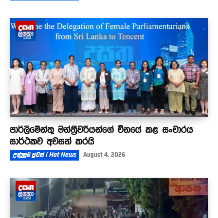
පාර්ලිමේන්තු මන්ත්‍රීවරියන්ගේ චීනයේ කළ සංචාරය
සාර්ථකව අවසන් කරයි
උණුසුම් පුවත් | Hot News
August 4, 2026