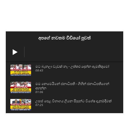
අපගේ නවතම වීඩියෝ පුවත්
මට බැනලා වැඩක් නෑ - උත්තර දෙන්න ඇමතිතුමෝ
08:43
මම නෙමෙයිනේ ජනාධිපති - ගිහින් ජනාධිපතිගෙන්
අහන්න
01:06
උසස් පෙළ විභාගය ලියන සිසුන්ට විශේෂ දැනුම්දීමක්
07:25
සාගර වෙනුවෙන් ඩී.වී චානක සහ සංජීවත් එයි
00:46