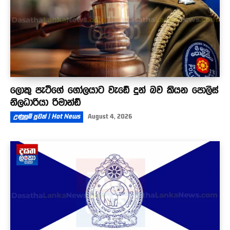
ලොකු පැටීගේ ගෝලයාට වැඩේ දුන් බව කියන පොලිස්
නිලධාරියා රිමාන්ඩ්
උණුසුම් පුවත් | Hot News
August 4, 2026