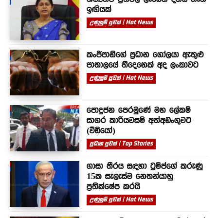
ඉඟියක්
උණුසුම් පුවත් | Hot News
කංජිපානිගේ ප්‍රධාන ගෝලයා ඇතුළු
පාතාලයේ තිදෙනෙක් අද ලංකාවට
උණුසුම් පුවත් | Hot News
පොදුජන පෙරමුණේ මහ ලේකම්
සාගර කාරියවසම් අත්අඩංගුවට
(වීඩියෝ)
ප්‍රධාන පුවත් | Top Stories
ගාසා තීරය සඳහා ට්‍රම්ප්ගේ කරුණු
15ක සැලැස්ම නෙතන්යාහු
ප්‍රතික්ෂේප කරයි
උණුසුම් පුවත් | Hot News