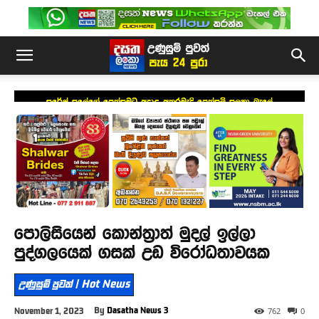
සුරේෂ් සලේගේ පෙත්සමට අදාළ අතරමැදි පෙත්සම් සලකා බැලේ
පොලිසියෙන් කොන්ත්‍රාත් මුදල් ඉල්ලා
පුද්ගලයෙක් ගසක් උඩ විරෝධතාවයක
උණුසුම් පුවත් | Hot News
By
Dasatha News 3
November 1, 2023
762
0