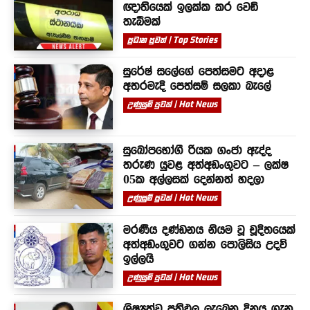
ඥාතියෙක් ඉලක්ක කර වෙඩි
තැබීමක්
ප්‍රධාන පුවත් | Top Stories
සුරේෂ් සලේගේ පෙත්සමට අදාළ
අතරමැදි පෙත්සම් සලකා බැලේ
උණුසුම් පුවත් | Hot News
සුඛෝපභෝගී රියක ගංජා ඇද්ද
තරුණ යුවළ අත්අඩංගුවට – ලක්ෂ
05ක අල්ලසක් දෙන්නත් හදලා
උණුසුම් පුවත් | Hot News
මරණීය දණ්ඩනය නියම වූ චූදිතයෙක්
අත්අඩංගුවට ගන්න පොලිසිය උදව්
ඉල්ලයි
උණුසුම් පුවත් | Hot News
ශිෂ්‍යත්ව ප්‍රතිඵල ලැබෙන දිනය ගැන