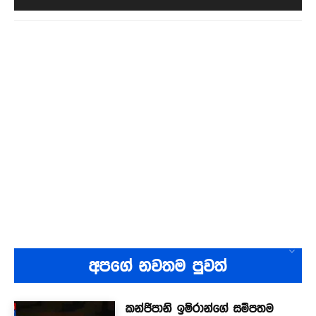
අපගේ නවතම පුවත්
කන්ජිපානි ඉම්රාන්ගේ සමීපතම