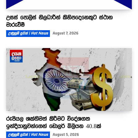
උසස් පොලිස් නිලධාරීන් කිහිපදෙනෙකුට ස්ථාන
මාරුවීම්
උණුසුම් පුවත් | Hot News
August 7, 2026
රුපියල ශක්තිමත් කිරීමට විදේශගත
ඉන්දියානුවන්ගෙන් ඩොලර් බිලියන 40.8ක්
උණුසුම් පුවත් | Hot News
August 5, 2026