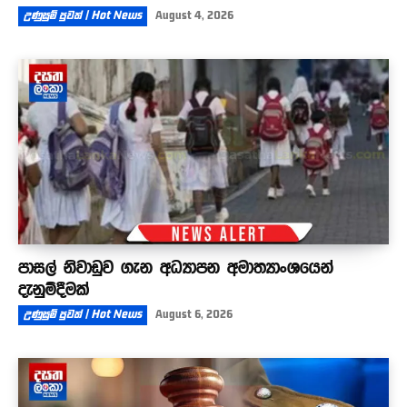
උණුසුම් පුවත් | Hot News
August 4, 2026
පාසල් නිවාඩුව ගැන අධ්‍යාපන අමාත්‍යාංශයෙන්
දැනුම්දීමක්
උණුසුම් පුවත් | Hot News
August 6, 2026