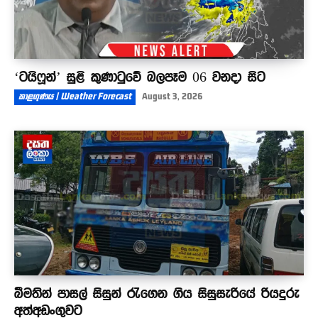
‘ටයිෆූන්’ සුළි කුණාටුවේ බලපෑම 06 වනදා සිට
කාළගුණය | Weather Forecast
August 3, 2026
බීමතින් පාසල් සිසුන් රැගෙන ගිය සිසුසැරියේ රියදුරු
අත්අඩංගුවට