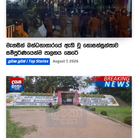
මැගසින් බන්ධනාගාරයේ ඇති වූ නොසන්සුන්තාව
සම්පූර්ණයෙන්ම පාලනය කෙරේ
ප්‍රධාන පුවත් | Top Stories
August 7, 2026