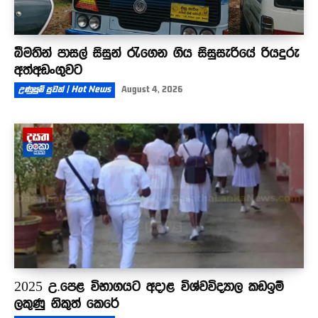
බීමතින් පාසල් සිසුන් රැගෙන ගිය සිසුසැරියේ රියදුරු
අත්අඩංගුවට
උණුසුම් පුවත් | Hot News
August 4, 2026
2025 උ.පෙළ විභාගයට අදාළ විශ්වවිද්‍යාල කඩඉම්
ලකුණු නිකුත් කෙරේ