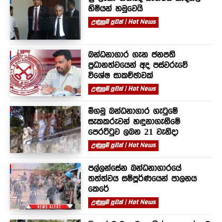
හිමියන් හමුවෙයි
උණුසුම් පුවත් | Hot News
බන්ධනාගාර ගැන ජනපති
ප්‍රධානත්වයෙන් අද පස්වරුවේ
විශේෂ සාකච්ඡාවක්
උණුසුම් පුවත් | Hot News
මීගමු බන්ධනාගාර ගැටුමේ
සැකකරුවන් හඳුනාගැනීමේ
පෙරට්ටුව ලබන 21 වැනිදා
උණුසුම් පුවත් | Hot News
පල්ලන්සේන බන්ධනාගාරයේ
තත්ත්වය සම්පූර්ණයෙන් පාලනය
කෙරේ
උණුසුම් පුවත් | Hot News