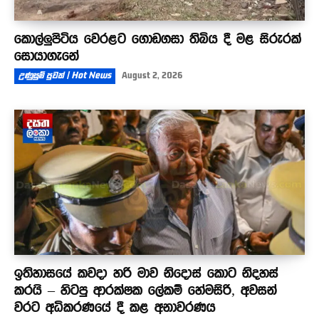
කොල්ලුපිටිය වෙරළට ගොඩගසා තිබිය දී මළ සිරුරක්
සොයාගැනේ
උණුසුම් පුවත් | Hot News
August 2, 2026
ඉතිහාසයේ කවදා හරි මාව නිදොස් කොට නිදහස්
කරයි – හිටපු ආරක්ෂක ලේකම් හේමසිරි, අවසන්
වරට අධිකරණයේ දී කළ අනාවරණය