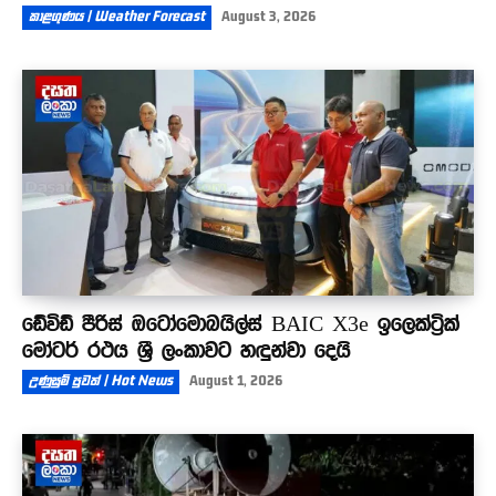
කාළගුණය | Weather Forecast
August 3, 2026
ඩේවිඩ් පීරිස් ඔටෝමොබයිල්ස් BAIC X3e ඉලෙක්ට්‍රික්
මෝටර් රථය ශ්‍රී ලංකාවට හඳුන්වා දෙයි
උණුසුම් පුවත් | Hot News
August 1, 2026