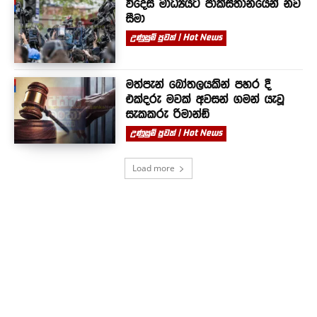
විදෙස් මාධ්‍යයට පාකිස්තානයෙන් නව
සීමා
උණුසුම් පුවත් | Hot News
මත්පැන් බෝතලයකින් පහර දී
එක්දරු මවක් අවසන් ගමන් යැවූ
සැකකරු රිමාන්ඩ්
උණුසුම් පුවත් | Hot News
Load more