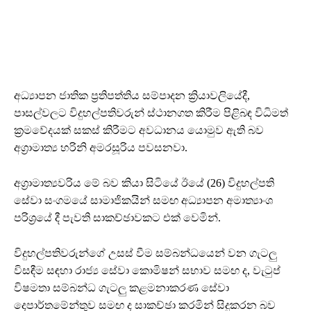
අධ්‍යාපන ජාතික ප්‍රතිපත්තිය සම්පාදන ක්‍රියාවලියේදී,
පාසල්වලට විදුහල්පතිවරුන් ස්ථානගත කිරීම පිළිබඳ විධිමත්
ක්‍රමවේදයක් සකස් කිරීමට අවධානය යොමුව ඇති බව
අග්‍රාමාත්‍ය හරිනි අමරසූරිය පවසනවා.
අග්‍රාමාත්‍යවරිය මේ බව කියා සිටියේ ඊයේ (26) විදුහල්පති
සේවා සංගමයේ සාමාජිකයින් සමඟ අධ්‍යාපන අමාත්‍යාංශ
පරිශ්‍රයේ දී පැවති සාකච්ඡාවකට එක් වෙමින්.
විදුහල්පතිවරුන්ගේ උසස් වීම සම්බන්ධයෙන් වන ගැටලු
විසඳීම සඳහා රාජ්‍ය සේවා කොමිෂන් සභාව සමඟ ද, වැටුප්
විෂමතා සම්බන්ධ ගැටලු කළමනාකරණ සේවා
දෙපාර්තමේන්තුව සමඟ ද සාකච්ඡා කරමින් සිදුකරන බව