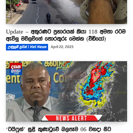
Update – අකුරණට ප්‍රහාරයක් කියා 118 අමතා රටම
ඇවිලූ මව්ලවිගේ තොරතුරු මෙන්න (වීඩියෝ)
උණුසුම් පුවත් | Hot News
April 22, 2023
‘ටයිෆූන්’ සුළි කුණාටුවේ බලපෑම 06 වනදා සිට