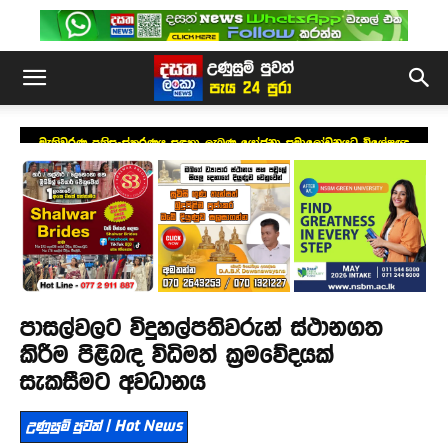
මැතිවරණ ප්‍රතිසංස්කරණය සඳහා ලැබුණු යෝජනා සමාලෝචනයට විශේෂඥ
මණ්ඩලයක්
පාසල්වලට විදුහල්පතිවරුන් ස්ථානගත
කිරීම පිළිබඳ විධිමත් ක්‍රමවේදයක්
සැකසීමට අවධානය
උණුසුම් පුවත් | Hot News