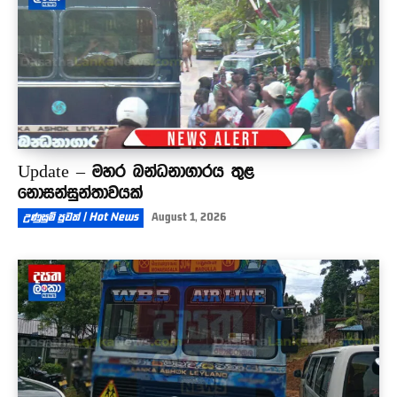
Update – මහර බන්ධනාගාරය තුළ
නොසන්සුන්තාවයක්
උණුසුම් පුවත් | Hot News
August 1, 2026