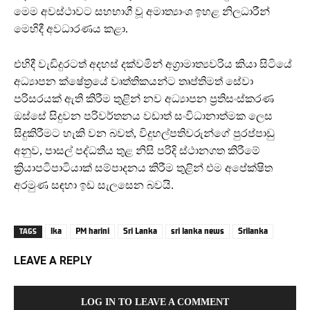
මෙම අවස්ථාවට සහභාගී වූ අමාත්‍යාංශ ඉහළ නිලධාරීන්
මෙහිදී අවධාරණය කළා.
එහිදී වැඩිදුරටත් අදහස් දක්වමින් අග්‍රාමාත්‍යවරිය කියා සිටියේ
අධ්‍යාපන ක්ෂේත්‍රයේ වෘත්තිකයන්ට තෘප්තිමත් සේවා
පරිසරයක් ඇති කිරීම තුළින් නව අධ්‍යාපන ප්‍රතිසංස්කරණ
ඔස්සේ සිදුවන පරිවර්තනය වඩාත් සංවිධානාත්මක ලෙස
සිදුකිරීමට හැකි වන බවත්, විදුහල්පතිවරුන්ගේ පුරප්පාඩු
අනුව, පාසල් පද්ධතිය තුළ නිසි පරිදි ස්ථානගත කිරීමේ
ක්‍රියාපටිපාටියාක් සම්පාදනය කිරීම තුළින් එම අපේක්ෂිත
අරමුණ සඳහා ඉඩ සැලසෙන බවයි.
lka
PM harini
Sri Lanka
sri lanka news
Srilanka
TAGS
LEAVE A REPLY
LOG IN TO LEAVE A COMMENT