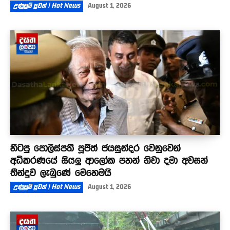
උණුසුම් පුවත් | Hot News
August 1, 2026
හිටපු පොලිස්පති පූජිත් ජයසුන්දර වෙනුවෙන්
අධිකරණයේ සියලු ආලෝක පහන් නිවා දමා අවසන්
තීන්දුව ලැබුණේ මෙහෙමයි
උණුසුම් පුවත් | Hot News
August 1, 2026