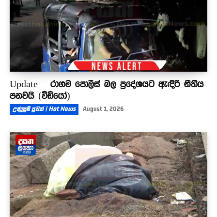
Update – රාගම පොලිස් බල ප්‍රදේශයට ඇඳිරි නීතිය
පනවයි (වීඩියෝ)
උණුසුම් පුවත් | Hot News
August 1, 2026