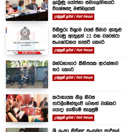
ලැබුණු යෝජනා සමාලෝචනයට
විශේෂඥ මණ්ඩලයක්
උණුසුම් පුවත් | Hot News
විනිසුරු විශ්‍රාම වයස් සීමාව ඇතුළු
කරුණු ඇතුළත් 22 වන ව්‍යවස්ථා
සංශෝධනය ගැසට් කෙරේ
උණුසුම් පුවත් | Hot News
බන්ධනාගාර කිහිපයක ආරක්ෂාව
තර කෙරේ
උණුසුම් පුවත් | Hot News
කථානායක නිල නිවස
පාර්ලිමේන්තුවේ වෙනත් වැඩකට
යොදා ගැනීමේ සැලසුම්
උණුසුම් පුවත් | Hot News
ශ්‍රී ලංකා නීතිඥ සංගමය කාදිනල්