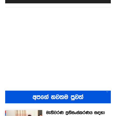
අපගේ නවතම පුවත්
මැතිවරණ ප්‍රතිසංස්කරණය සඳහා