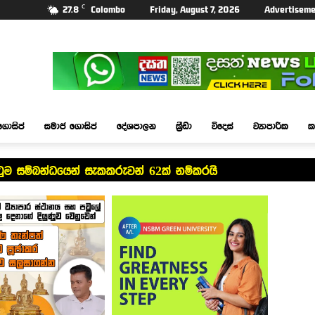
C
27.8
Colombo
Friday, August 7, 2026
Advertiseme
ගොසිප්
සමාජ ගොසිප්
දේශපාලන
ක්‍රීඩා
විදෙස්
ව්‍යාපාරික
ක
ටුම සම්බන්ධයෙන් සැකකරුවන් 62ක් නම්කරයි