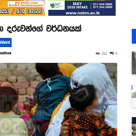
ත දරුවන්ගේ වර්ධනයක්
 News
arathne
202
0