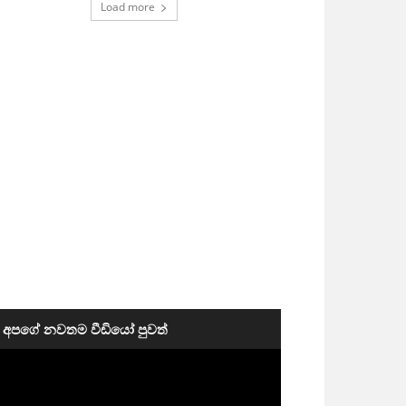
Load more
අපගේ නවතම වීඩියෝ පුවත්