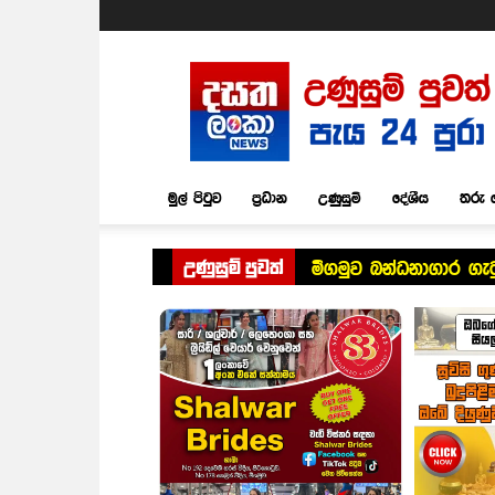
Dasatha
Lanka
News
මුල් පිටුව
ප්‍රධාන
උණුසුම්
දේශීය
තරු 
උණුසුම් පුවත්
මීගමුව බන්ධනාගාර ගැ