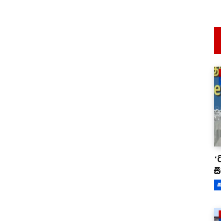
‘
ස
ක