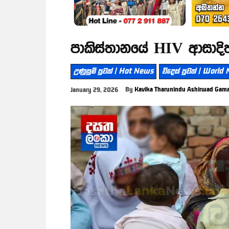
පාකිස්තානයේ HIV ආසාදි
උණුසුම් පුවත් | Hot News
විදෙස් පුවත් | World
By
Kavika Tharunindu Ashirwad Gam
January 29, 2026