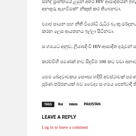
සින්ද් ප්‍රාන්තයේ ළමුන් අතර HIV ආසාදිතයින්
අනතුරු ඇඟවීමක්” නිකුත් කර තිබෙනවා.
ව්‍යාජ සායන සහ නීති විරෝධී රුධිර බැංකු මර්ද
කරන ලෙස ආයතනය ඉල්ලා සිටිනවා.
සංගමයට අනුව, ලියාපදිංචි HIV-ආසාදිත දරුවන් සංඛ
කරච්චිහි පමණක් නව සිදුවීම් 100 කට වඩා අන
මෙම ඛේදවාචකය සෞඛ්‍ය හදිසි අවස්ථාවක් පම
පූර්ණ තර්ජනයක් බව වෛද්‍ය සංගමය පෙන්වාදී 
lka
news
PAKISTAN
TAGS
LEAVE A REPLY
Log in to leave a comment