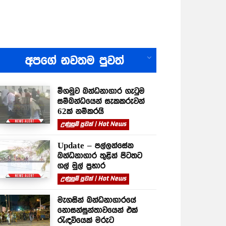
All
අපගේ නවතම පුවත්
මීගමුව බන්ධනාගාර ගැටුම
සම්බන්ධයෙන් සැකකරුවන්
62ක් නම්කරයි
උණුසුම් පුවත් | Hot News
Update – පල්ලන්සේන
බන්ධනාගාර තුළින් පිටතට
ගල් මුල් ප්‍රහාර
උණුසුම් පුවත් | Hot News
මැගසින් බන්ධනාගාරයේ
නොසන්සුන්තාවයෙන් එක්
රැඳවියෙක් මරුට