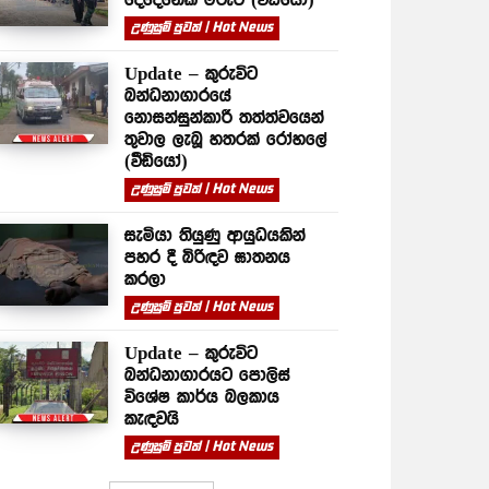
උණුසුම් පුවත් | Hot News
Update – කුරුවිට
බන්ධනාගාරයේ
නොසන්සුන්කාරී තත්ත්වයෙන්
තුවාල ලැබූ හතරක් රෝහලේ
(වීඩියෝ)
උණුසුම් පුවත් | Hot News
සැමියා තියුණු ආයුධයකින්
පහර දී බිරිඳව ඝාතනය
කරලා
උණුසුම් පුවත් | Hot News
Update – කුරුවිට
බන්ධනාගාරයට පොලිස්
විශේෂ කාර්ය බලකාය
කැඳවයි
උණුසුම් පුවත් | Hot News