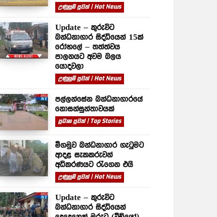
උණුසුම් පුවත් | Hot News
Update – කුරුවිට
බන්ධනාගාර සිද්ධියෙන් 15ක්
රෝහලේ – තත්ත්වය
පාලනයට අවම බලය
යොදවලා
උණුසුම් පුවත් | Hot News
පල්ලන්සේන බන්ධනාගාරයේ
නොසන්සුන්තාවයක්
ප්‍රධාන පුවත් | Top Stories
මීගමුව බන්ධනාගාර ගැටුමට
ආදළ සැකකරුවන්
අධිකරණයට රැගෙන එයි
උණුසුම් පුවත් | Hot News
Update – කුරුවිට
බන්ධනාගාර සිද්ධියෙන්
දෙදෙනෙක් මරුට (වීඩියෝ)