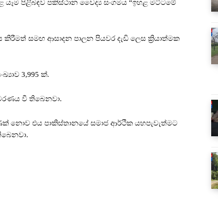
 ඉහළ යෑම පිළිබඳව පකිස්ථාන වෛද්‍ය සංගමය “ඉහළ මට්ටමේ
නය කිරීමත් සමඟ ආසාදන පාලන පියවර දැඩි ලෙස ක්‍රියාත්මක
්‍යාව 3,995 ක්.
ාවරණය වී තිබෙනවා.
ණක් නොව එය පාකිස්තානයේ සමාජ ආර්ථික යහපැවැත්මට
තිබෙනවා.