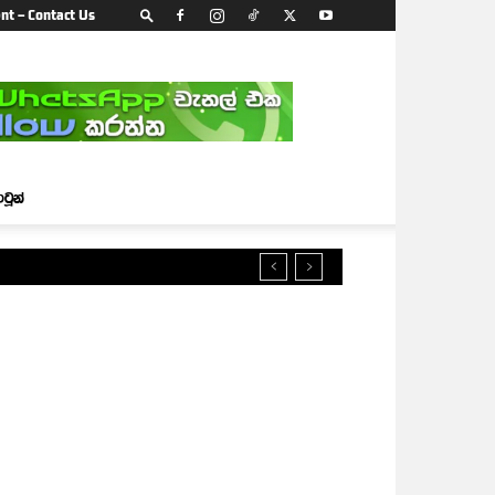
nt – Contact Us
ාටූන්