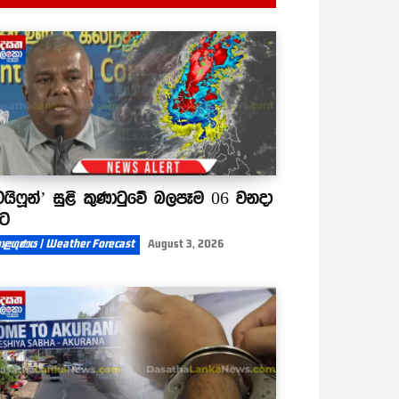
ටයිෆූන්’ සුළි කුණාටුවේ බලපෑම 06 වනදා
ිට
ාළගුණය | Weather Forecast
August 3, 2026