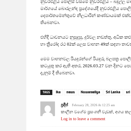
නුවරඑළිය පොලිස් වසමේ නුවරඑළිය – බදුල්ල මාර
මාර්ගයේ බොරලන්ද ප්‍රදේශයේදී නුවරඑළිය පොලිස
දෙපාර්තමේන්තුවේ නිලධාරින් කණ්ඩායමක් එක්ව 
තිබෙනවා.
එහිදී ධාවනයට නුසුදුසු, දුර්වල නඩත්තු, අධික කළු
හා ත්‍රීරෝද රථ 02ක් ලෙස වාහන 49ක් සඳහා තා
මෙම වාහනවල රියදුරන්ගේ රියදුරු බලපත්‍ර පොලිස
කටයුතු කර ඇති අතර, 2026.03.27 වන දිනට පෙර
දැනුම් දී තිබෙනවා.
lka
news
Nuwaraeliya
Sri Lanka
sri
TAGS
ප්‍රදීප්
February 28, 2026 At 12:25 am
කාලීන වගේම ප්‍රසංශනී වැඩක්, අගය කල යු
Log in to leave a comment