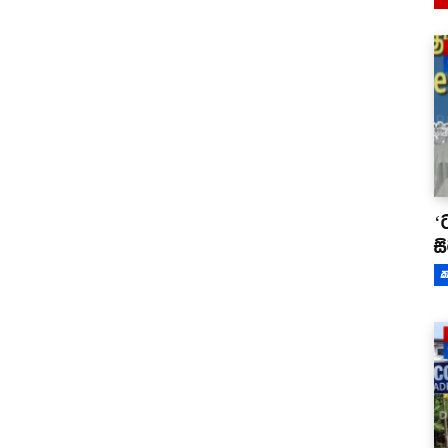
‘
ස
ක