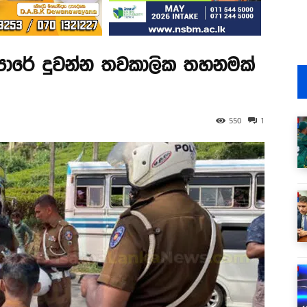
පාරේ දුවන්න තවකාලික තහනමක්
550
1