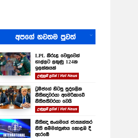
All
අපගේ නවතම පුවත්
LPL කිරුළ වෙනුවෙන්
ගාල්ලට ලකුණු 124ක
ඉලක්කයක්
උණුසුම් පුවත් | Hot News
ට්‍රම්ප්ගේ හිටපු පුද්ගලික
නීතිඥවරයා අමෙරිකාවේ
නීතිපතිවරයා වෙයි
උණුසුම් පුවත් | Hot News
නීතිඥ සංගමයේ ජාත්‍යන්තර
නීති සම්මන්ත්‍රණය කොළඹ දී
ඇරඹේ