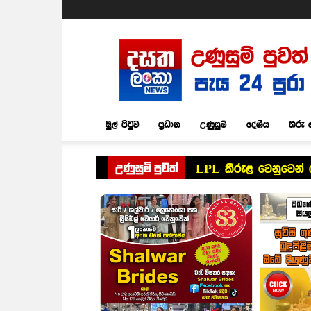
Dasatha
Lanka
News
මුල් පිටුව
ප්‍රධාන
උණුසුම්
දේශීය
තරු 
උණුසුම් පුවත්
LPL කිරුළ වෙනුවෙන් 