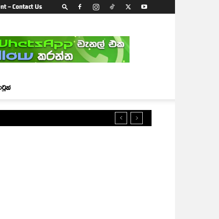
nt – Contact Us
ාටූන්