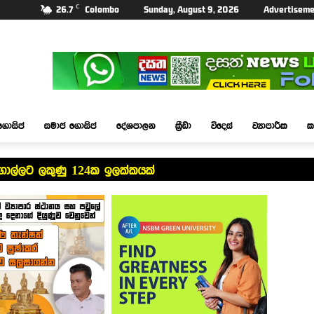
C
26.7
Colombo
Sunday, August 9, 2026
Advertiseme
ගොසිප්
සමාජ ගොසිප්
දේශපාලන
ක්‍රීඩා
විදෙස්
ව්‍යාපාරික
ක
ගාල්ලට ලකුණු 124ක ඉලක්කයක්