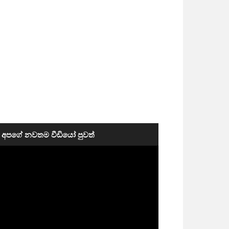
අපගේ නවතම වීඩියෝ පුවත්