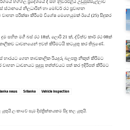
්ගයේ හග්ගල ප්‍රදේශයේ දී සහ නුවරඑළිය උඩුපුස්සැල්ලාව
් ස්ථානයේ නිලධාරින් හා මෝටර් රථ ප්‍රවාහන
වාහන පරීක්ෂා කිරීමේ විශේෂ මෙහෙයුමක් ඊයේ (25) සිදුකර
 දුම සහිත මගී බස් රථ 18ක්, ලොරි 21 ක්, ද්විත්ව කාර් රථ 08ක්
වකාලිකව ධාවනයෙන් ඉවත් කිරීමටයි කටයුතු කර තිබුණේ.
් භාරයට ගෙන තාවකාලික රියදුරු බලපත්‍ර නිකුත් කිරීමට
 වාහන ධාවනයට සුදුසු තත්ත්වයට පත් කර ඉදිරිපත් කිරීමට
 lanka news
Srilanka
Vehicle inspection
තුයි.ලංකාවේ සෑම දිස්ත්‍රික්කයකම සිදු කල යුතුයි.