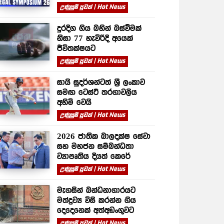
උණුසුම් පුවත් | Hot News
දුරදිග ගිය බහින් බස්වීමක්
නිසා 77 හැවිරිදි අයෙක්
ජීවිතක්ෂයට
උණුසුම් පුවත් | Hot News
සායි සුදර්ශන්ටත් ශ්‍රී ලංකාව
සමඟ ටෙස්ට් තරගාවලිය
අහිමි වෙයි
උණුසුම් පුවත් | Hot News
2026 ජාතික බාලදක්ෂ සේවා
සහ මහජන සම්බන්ධතා
ව්‍යාපෘතිය දියත් කෙරේ
උණුසුම් පුවත් | Hot News
මැගසින් බන්ධනාගාරයට
මත්ද්‍රව්‍ය විසි කරන්න ගිය
දෙදෙනෙක් අත්අඩංගුවට
උණුසුම් පුවත් | Hot News