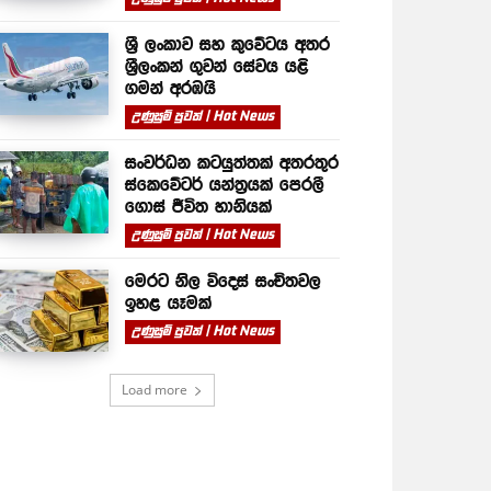
ශ්‍රී ලංකාව සහ කුවේටය අතර
ශ්‍රීලංකන් ගුවන් සේවය යළි
ගමන් අරඹයි
උණුසුම් පුවත් | Hot News
සංවර්ධන කටයුත්තක් අතරතුර
ස්කෙවේටර් යන්ත්‍රයක් පෙරලී
ගොස් ජීවිත හානියක්
උණුසුම් පුවත් | Hot News
මෙරට නිල විදෙස් සංචිතවල
ඉහළ යෑමක්
උණුසුම් පුවත් | Hot News
Load more