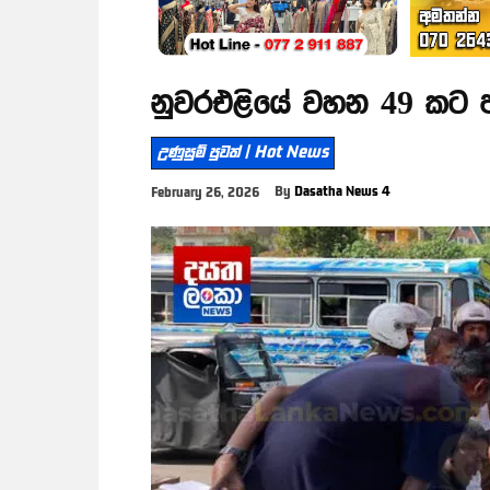
නුවරඑළියේ වහන 49 කට 
උණුසුම් පුවත් | Hot News
By
Dasatha News 4
February 26, 2026