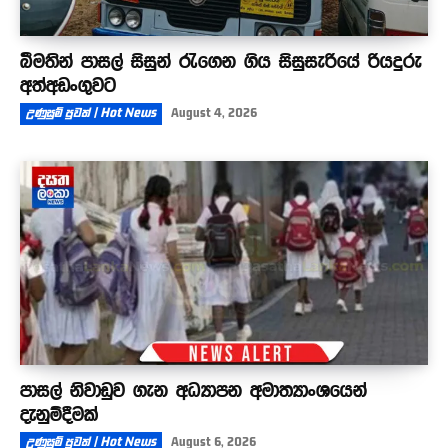
බීමතින් පාසල් සිසුන් රැගෙන ගිය සිසුසැරියේ රියදුරු
අත්අඩංගුවට
උණුසුම් පුවත් | Hot News
August 4, 2026
පාසල් නිවාඩුව ගැන අධ්‍යාපන අමාත්‍යාංශයෙන්
දැනුම්දීමක්
උණුසුම් පුවත් | Hot News
August 6, 2026