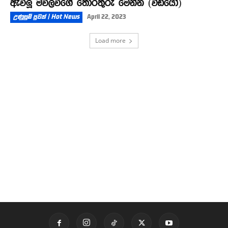
ඇවිලූ මව්ලවිගේ තොරතුරු මෙන්න (වීඩියෝ)
උණුසුම් පුවත් | Hot News
April 22, 2023
Load more