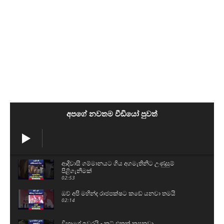
අපගේ නවතම වීඩියෝ පුවත්
ආදිවාසී ගම්මානයට ගිය අගමැතිනිට උණුසුම්
පිළිගැනීමක්
02:53
ඔව් අපි මහින්ද රාජපක්ෂට කඩේ යනවා තමයි
02:14
විභාගේ ඉවරයි - කට් එකක් කපනවා