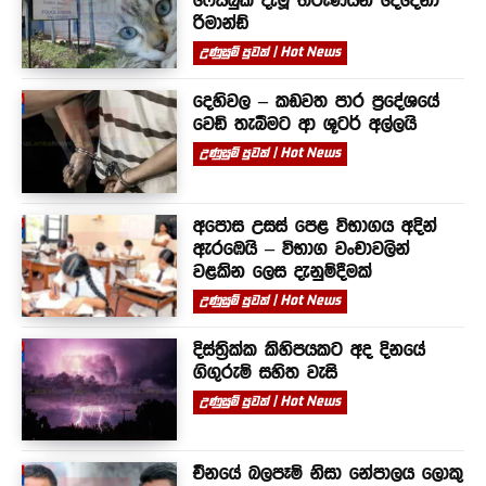
ෆේස්බුක් දැමූ තරුණයින් දෙදෙනා
රිමාන්ඩ්
උණුසුම් පුවත් | Hot News
දෙහිවල – කඩවත පාර ප්‍රදේශයේ
වෙඩි තැබීමට ආ ශූටර් අල්ලයි
උණුසුම් පුවත් | Hot News
අපොස උසස් පෙළ විභාගය අදින්
ඇරඹෙයි – විභාග වංචාවලින්
වළකින ලෙස දැනුම්දීමක්
උණුසුම් පුවත් | Hot News
දිස්ත්‍රික්ක කිහිපයකට අද දිනයේ
ගිගුරුම් සහිත වැසි
උණුසුම් පුවත් | Hot News
චීනයේ බලපෑම් නිසා නේපාලය ලොකු