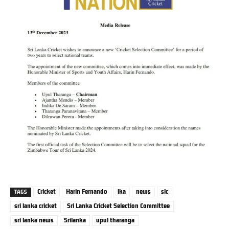
Cricket
Harin Fernando
lka
news
slc
TAGS
sri lanka cricket
Sri Lanka Cricket Selection Committee
sri lanka news
Srilanka
upul tharanga