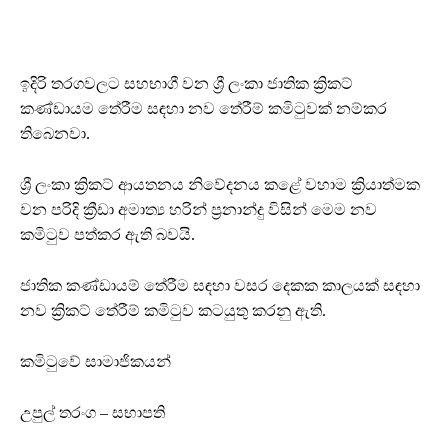
ඉදිරි තරගවලට සහභාගී වන ශ්‍රී ලංකා ජාතික ක්‍රිකට්
කණ්ඩායම තේරීම සඳහා නව තේරීම් කමිටුවක් නම්කර
තිබෙනවා.
ශ්‍රී ලංකා ක්‍රිකට් ආයතනය නිවේදනය කළේ වහාම ක්‍රියාත්මක
වන පරිදි ක්‍රීඩා අමාත්‍ය හරින් ප්‍රනාන්දු විසින් මෙම නව
කමිටුව පත්කර ඇති බවයි.
ජාතික කණ්ඩායම් තේරීම සඳහා වසර දෙකක කාලයක් සඳහා
නව ක්‍රිකට් තේරීම් කමිටුව කටයුතු කරනු ඇති.
කමිටුවේ සාමාජිකයන්
උපුල් තරංග – සභාපති