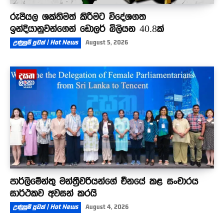
රුපියල ශක්තිමත් කිරීමට විදේශගත
ඉන්දියානුවන්ගෙන් ඩොලර් බිලියන 40.8ක්
උණුසුම් පුවත් | Hot News
August 5, 2026
පාර්ලිමේන්තු මන්ත්‍රීවරියන්ගේ චීනයේ කළ සංචාරය
සාර්ථකව අවසන් කරයි
උණුසුම් පුවත් | Hot News
August 4, 2026