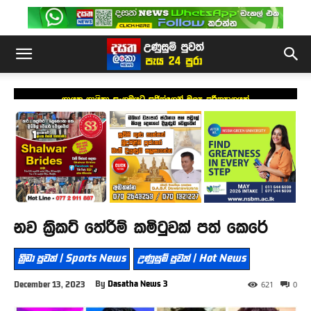
ගායක ගායිකා සංගමයට සජිත්ගෙන් මූල්‍ය පරිත්‍යාගයක්
නව ක්‍රිකට් තේරීම් කමිටුවක් පත් කෙරේ
ක්‍රීඩා පුවත් | Sports News
උණුසුම් පුවත් | Hot News
By
Dasatha News 3
December 13, 2023
621
0