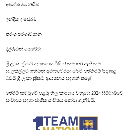
අජන්ත මෙන්ඩිස්
ඉන්දික ද සේරම්
තරංග පරණවිතාන
දිල්රුවන් පෙරේරා
ශ්‍රී ලංකා ක්‍රිකට් ආයතනය විසින් නම් කර ඇති නම්
සැලකිල්ලට ගනිමින් අමාත්‍යවරයා මෙම පත්කිරීම් සිදු කළ
බවයි ශ්‍රී ලංකා ක්‍රිකට් ආයතනය සඳහන් කළේ.
තේරීම් කමිටුවේ පළමු නිල කාර්යය වනුයේ 2024 සිම්බාබ්වේ
සංචාරය සඳහා ජාතික සංචිතය තෝරා ගැනීමයි.