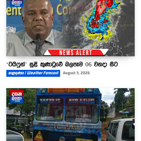
‘ටයිෆූන්’ සුළි කුණාටුවේ බලපෑම 06 වනදා සිට
කාළගුණය | Weather Forecast
August 3, 2026