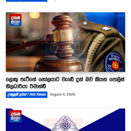
ලොකු පැටීගේ ගෝලයාට වැඩේ දුන් බව කියන පොලිස්
නිලධාරියා රිමාන්ඩ්
උණුසුම් පුවත් | Hot News
August 4, 2026