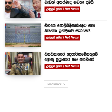
වැඩක් අතරමැද නවතා දමයි
උණුසුම් පුවත් | Hot News
චීනයේ පොලිසිලිකන්වලට එපා
කියන්න ඉන්දියාව සැරසෙයි
උණුසුම් පුවත් | Hot News
බන්ධනාගාර දෙපාර්තමේන්තුවේ
ලොකු පුටුවකට නව පත්වීමක්
උණුසුම් පුවත් | Hot News
Load more