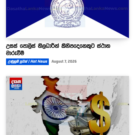
උසස් පොලිස් නිලධාරීන් කිහිපදෙනෙකුට ස්ථාන
මාරුවීම්
උණුසුම් පුවත් | Hot News
August 7, 2026