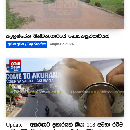
පල්ලන්සේන බන්ධනාගාරයේ නොසන්සුන්තාවයක්
ප්‍රධාන පුවත් | Top Stories
August 7, 2026
Update – අකුරණට ප්‍රහාරයක් කියා 118 අමතා රටම