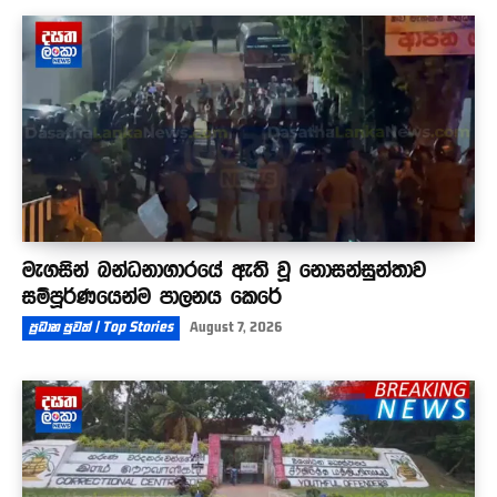
මැගසින් බන්ධනාගාරයේ ඇති වූ නොසන්සුන්තාව
සම්පූර්ණයෙන්ම පාලනය කෙරේ
ප්‍රධාන පුවත් | Top Stories
August 7, 2026