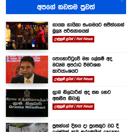
අපගේ නවතම පුවත්
ගායක ගායිකා සංගමයට සජිත්ගෙන්
මූල්‍ය පරිත්‍යාගයක්
උණුසුම් පුවත් | Hot News
පොහොට්ටුවේ මහ ලේකම් අද
මධ්‍යම අපරාධ විමර්ශන
කාර්යාංශයට
උණුසුම් පුවත් | Hot News
ග්‍රාම නිලධාරීන් අද සහ හෙට
අසනීප නිවාඩු
උණුසුම් පුවත් | Hot News
පූසන්ගේ දිනය දා පූසෙකුට වධ දී