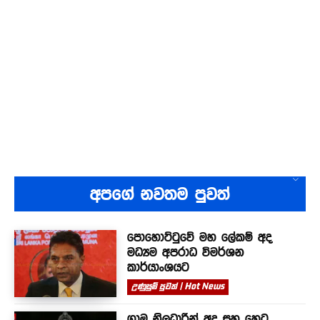
අපගේ නවතම පුවත්
පොහොට්ටුවේ මහ ලේකම් අද
මධ්‍යම අපරාධ විමර්ශන
කාර්යාංශයට
උණුසුම් පුවත් | Hot News
ග්‍රාම නිලධාරීන් අද සහ හෙට