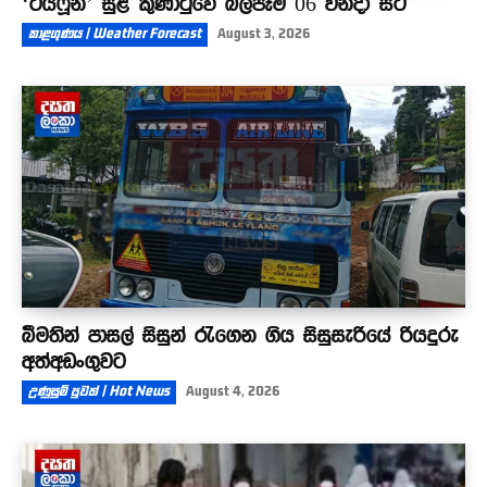
‘ටයිෆූන්’ සුළි කුණාටුවේ බලපෑම 06 වනදා සිට
කාළගුණය | Weather Forecast
August 3, 2026
බීමතින් පාසල් සිසුන් රැගෙන ගිය සිසුසැරියේ රියදුරු
අත්අඩංගුවට
උණුසුම් පුවත් | Hot News
August 4, 2026