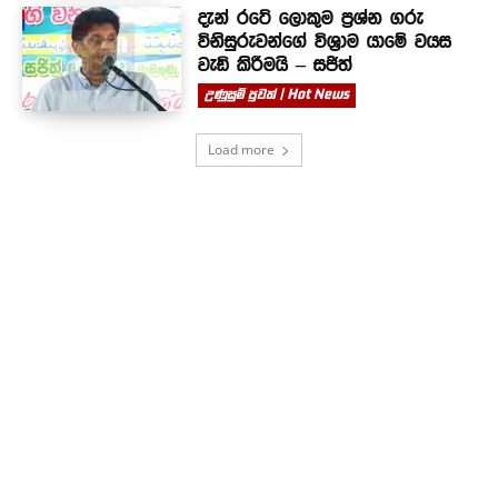
දැන් රටේ ලොකුම ප්‍රශ්න ගරු
විනිසුරුවන්ගේ විශ්‍රාම යාමේ වයස
වැඩි කිරීමයි – සජිත්
උණුසුම් පුවත් | Hot News
Load more