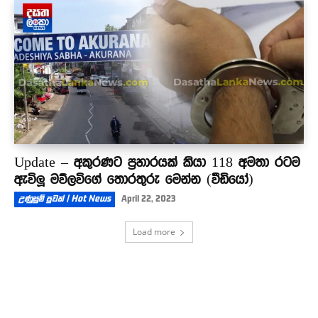
Update – අකුරණට ප්‍රහාරයක් කියා 118 අමතා රටම
ඇවිලූ මව්ලවිගේ තොරතුරු මෙන්න (වීඩියෝ)
උණුසුම් පුවත් | Hot News
April 22, 2023
Load more