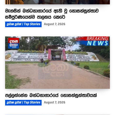
මැගසින් බන්ධනාගාරයේ ඇති වූ නොසන්සුන්තාව
සම්පූර්ණයෙන්ම පාලනය කෙරේ
ප්‍රධාන පුවත් | Top Stories
August 7, 2026
පල්ලන්සේන බන්ධනාගාරයේ නොසන්සුන්තාවයක්
ප්‍රධාන පුවත් | Top Stories
August 7, 2026