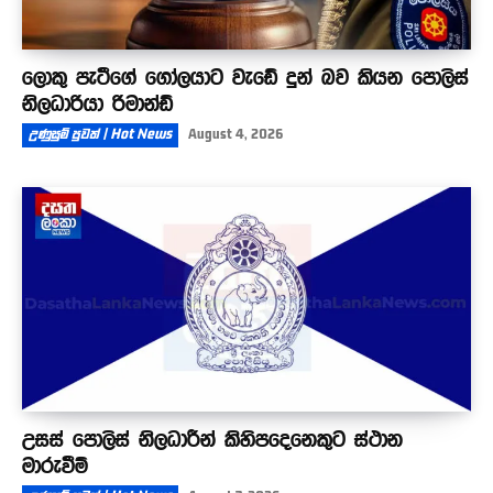
ලොකු පැටීගේ ගෝලයාට වැඩේ දුන් බව කියන පොලිස්
නිලධාරියා රිමාන්ඩ්
උණුසුම් පුවත් | Hot News
August 4, 2026
උසස් පොලිස් නිලධාරීන් කිහිපදෙනෙකුට ස්ථාන
මාරුවීම්