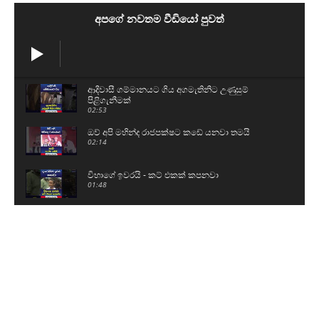
අපගේ නවතම වීඩියෝ පුවත්
ආදිවාසී ගම්මානයට ගිය අගමැතිනිට උණුසුම්
පිළිගැනීමක්
02:53
ඔව් අපි මහින්ද රාජපක්ෂට කඩේ යනවා තමයි
02:14
විභාගේ ඉවරයි - කට් එකක් කපනවා
01:48
දැන් ගිහින් O/Lවලට පාඩම් කරනවා
00:42
කොත්මලේ ජලාශයේ වාන් දොරටු විවෘත කරයි
01:07
බන්ධනාගාර ගැටුම්වල බාහිර පිටිපස්සේ
බලවේගයක්..?