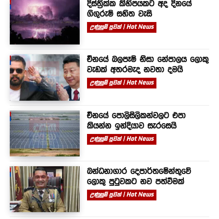
දිස්ත්‍රික්ක කිහිපයකට අද දිනයේ
ගිගුරුම් සහිත වැසි
උණුසුම් පුවත් | Hot News
චීනයේ බලපෑම් නිසා නේපාලය ලොකු
වැඩක් අතරමැද නවතා දමයි
උණුසුම් පුවත් | Hot News
චීනයේ පොලිසිලිකන්වලට එපා
කියන්න ඉන්දියාව සැරසෙයි
උණුසුම් පුවත් | Hot News
බන්ධනාගාර දෙපාර්තමේන්තුවේ
ලොකු පුටුවකට නව පත්වීමක්
උණුසුම් පුවත් | Hot News