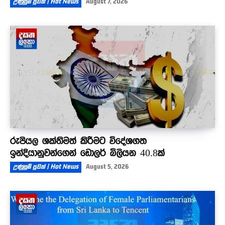
උණුසුම් පුවත් | Hot News
August 7, 2026
රුපියල ශක්තිමත් කිරීමට විදේශගත
ඉන්දියානුවන්ගෙන් ඩොලර් බිලියන 40.8ක්
උණුසුම් පුවත් | Hot News
August 5, 2026