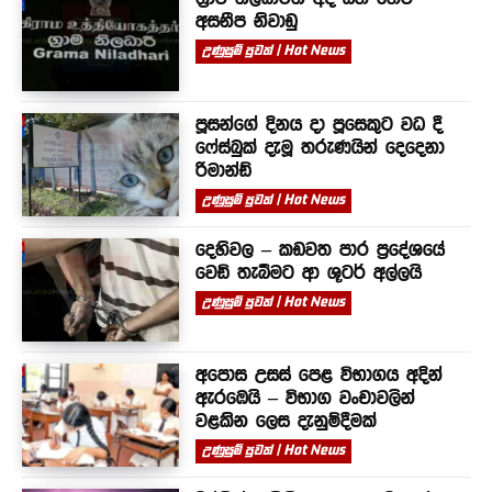
අසනීප නිවාඩු
උණුසුම් පුවත් | Hot News
පූසන්ගේ දිනය දා පූසෙකුට වධ දී
ෆේස්බුක් දැමූ තරුණයින් දෙදෙනා
රිමාන්ඩ්
උණුසුම් පුවත් | Hot News
දෙහිවල – කඩවත පාර ප්‍රදේශයේ
වෙඩි තැබීමට ආ ශූටර් අල්ලයි
උණුසුම් පුවත් | Hot News
අපොස උසස් පෙළ විභාගය අදින්
ඇරඹෙයි – විභාග වංචාවලින්
වළකින ලෙස දැනුම්දීමක්
උණුසුම් පුවත් | Hot News