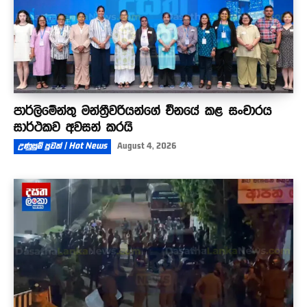
පාර්ලිමේන්තු මන්ත්‍රීවරියන්ගේ චීනයේ කළ සංචාරය
සාර්ථකව අවසන් කරයි
උණුසුම් පුවත් | Hot News
August 4, 2026