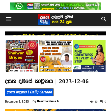
පොහොට්ටුවේ මහ ලේකම් අද මධ්‍යම අපරාධ විමර්ශන කාර්යාංශයට
දසත දවසේ කාටූනය | 2023-12-06
දවසේ කාටූනය | Daily Cartoon
By
Dasatha News 4
December 6, 2023
53
0