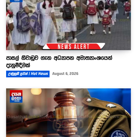
පාසල් නිවාඩුව ගැන අධ්‍යාපන අමාත්‍යාංශයෙන්
දැනුම්දීමක්
උණුසුම් පුවත් | Hot News
August 6, 2026