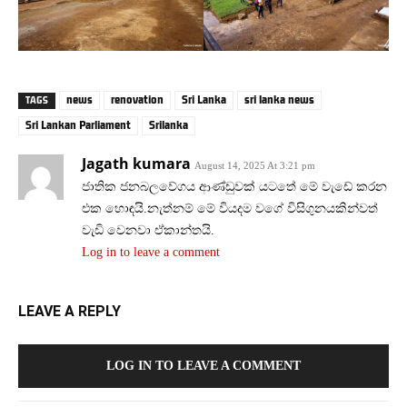
news
renovation
Sri Lanka
sri lanka news
TAGS
Sri Lankan Parliament
Srilanka
Jagath kumara
August 14, 2025 At 3:21 pm
ජාතික ජනබලවේගය ආණ්ඩුවක් යටතේ මේ වැඩේ කරන
එක හොඳයි.නැත්නම් මේ වියදම වගේ විසිගුනයකින්වත්
වැඩි වෙනවා ඒකාන්තයි.
Log in to leave a comment
LEAVE A REPLY
LOG IN TO LEAVE A COMMENT