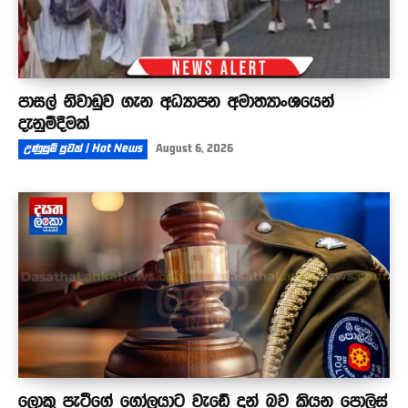
පාසල් නිවාඩුව ගැන අධ්‍යාපන අමාත්‍යාංශයෙන්
දැනුම්දීමක්
උණුසුම් පුවත් | Hot News
August 6, 2026
ලොකු පැටීගේ ගෝලයාට වැඩේ දුන් බව කියන පොලිස්