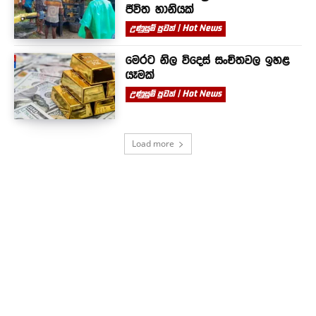
ජීවිත හානියක්
උණුසුම් පුවත් | Hot News
මෙරට නිල විදෙස් සංචිතවල ඉහළ
යෑමක්
උණුසුම් පුවත් | Hot News
Load more