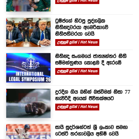
උණුසුම් පුවත් | Hot News
ට්‍රම්ප්ගේ හිටපු පුද්ගලික
නීතිඥවරයා අමෙරිකාවේ
නීතිපතිවරයා වෙයි
උණුසුම් පුවත් | Hot News
නීතිඥ සංගමයේ ජාත්‍යන්තර නීති
සම්මන්ත්‍රණය කොළඹ දී ඇරඹේ
උණුසුම් පුවත් | Hot News
දුරදිග ගිය බහින් බස්වීමක් නිසා 77
හැවිරිදි අයෙක් ජීවිතක්ෂයට
උණුසුම් පුවත් | Hot News
සායි සුදර්ශන්ටත් ශ්‍රී ලංකාව සමඟ
ටෙස්ට් තරගාවලිය අහිමි වෙයි