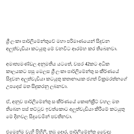
ශ්‍රී ලංකා පාර්ලිමේන්තුවේ මහා පරිමාණයෙන් සිදුවන
අලුත්වැඩියා කටයුතු මේ වනවිට ආරම්හ කර තිබෙනවා.
අමාත්‍යමණ්ඩල අනුමතිය යටතේ, වසර 42කට අධික
කාලයකට පසු මෙලස ශ්‍රී ලංකා පාර්ලිමේන්තු සංකීර්ණයේ
සිදුවන අලුත්වැඩියා කටයුතු කතානායක ජගත් වික්‍රමරත්නගේ
උපදෙස් මත සිදුකරනු ලබනවා.
ඒ, අනුව පාර්ලිමේන්තු සංකීර්ණයේ කොන්ක්‍රීට් වහල මත
තිබෙන පස් තට්ටුව ඉවත්කොට අලුත්වැඩියා කිරීමේ කටයුතු
මේ දිනවල සිදුවෙමින් පවතිනවා.
එමෙන්ම වැහි පිහිලි, තඹ දොර, පාර්ලිමේන්තු වෛද්‍ය