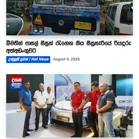
බීමතින් පාසල් සිසුන් රැගෙන ගිය සිසුසැරියේ රියදුරු
අත්අඩංගුවට
උණුසුම් පුවත් | Hot News
August 4, 2026