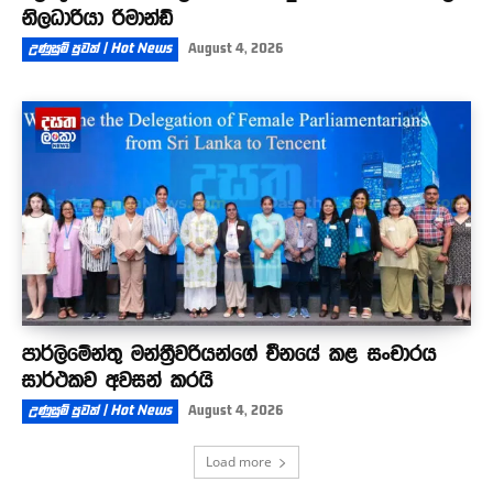
නිලධාරියා රිමාන්ඩ්
උණුසුම් පුවත් | Hot News
August 4, 2026
පාර්ලිමේන්තු මන්ත්‍රීවරියන්ගේ චීනයේ කළ සංචාරය
සාර්ථකව අවසන් කරයි
උණුසුම් පුවත් | Hot News
August 4, 2026
Load more