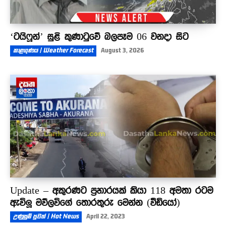
‘ටයිෆූන්’ සුළි කුණාටුවේ බලපෑම 06 වනදා සිට
කාළගුණය | Weather Forecast
August 3, 2026
Update – අකුරණට ප්‍රහාරයක් කියා 118 අමතා රටම
ඇවිලූ මව්ලවිගේ තොරතුරු මෙන්න (වීඩියෝ)
උණුසුම් පුවත් | Hot News
April 22, 2023