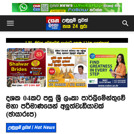
LPL කිරුළ වෙනුවෙන් ගාල්ලට ලකුණු 124ක ඉලක්කයක්
දශක 04කට පසු ශ්‍රී ලංකා පාර්ලිමේන්තුවේ
මහා පරිමාණයෙන් අලුත්වැඩියාවක්
(ඡායාරූප)
උණුසුම් පුවත් | Hot News