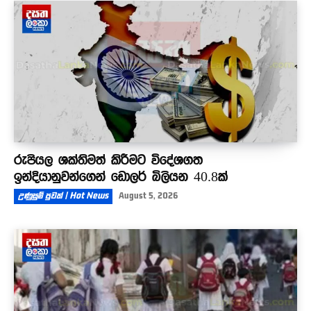
රුපියල ශක්තිමත් කිරීමට විදේශගත
ඉන්දියානුවන්ගෙන් ඩොලර් බිලියන 40.8ක්
උණුසුම් පුවත් | Hot News
August 5, 2026