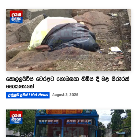
කොල්ලුපිටිය වෙරළට ගොඩගසා තිබිය දී මළ සිරුරක්
සොයාගැනේ
උණුසුම් පුවත් | Hot News
August 2, 2026