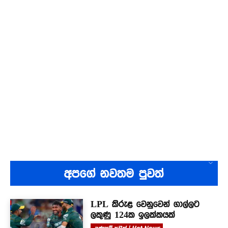
අපගේ නවතම පුවත්
LPL කිරුළ වෙනුවෙන් ගාල්ලට
ලකුණු 124ක ඉලක්කයක්