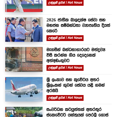
උණුසුම් පුවත් | Hot News
2026 ජාතික බාලදක්ෂ සේවා සහ
මහජන සම්බන්ධතා ව්‍යාපෘතිය දියත්
කෙරේ
උණුසුම් පුවත් | Hot News
මැගසින් බන්ධනාගාරයට මත්ද්‍රව්‍ය
විසි කරන්න ගිය දෙදෙනෙක්
අත්අඩංගුවට
උණුසුම් පුවත් | Hot News
ශ්‍රී ලංකාව සහ කුවේටය අතර
ශ්‍රීලංකන් ගුවන් සේවය යළි ගමන්
අරඹයි
උණුසුම් පුවත් | Hot News
සංවර්ධන කටයුත්තක් අතරතුර
ස්කෙවේටර් යන්ත්‍රයක් පෙරලී ගොස්