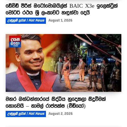
ඩේවිඩ් පීරිස් ඔටෝමොබයිල්ස් BAIC X3e ඉලෙක්ට්‍රික්
මෝටර් රථය ශ්‍රී ලංකාවට හඳුන්වා දෙයි
උණුසුම් පුවත් | Hot News
August 1, 2026
මහර බන්ධන්ගාරයේ සිද්ධිය හුදෙකලා සිදුවීමක්
නොවෙයි – නාමල් රාජපක්ෂ (වීඩියෝ)
උණුසුම් පුවත් | Hot News
August 2, 2026