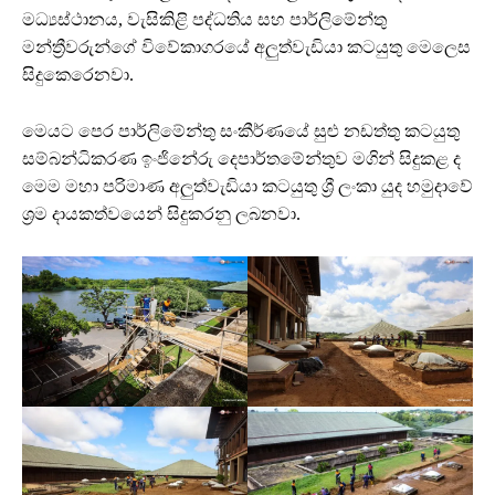
මධ්‍යස්ථානය, වැසිකිළි පද්ධතිය සහ පාර්ලිමේන්තු
මන්ත්‍රීවරුන්ගේ විවේකාගරයේ අලුත්වැඩියා කටයුතු මෙලෙස
සිදුකෙරෙනවා.
මෙයට පෙර පාර්ලිමේන්තු සංකීර්ණයේ සුළු නඩත්තු කටයුතු
සම්බන්ධිකරණ ඉංජිනේරු දෙපාර්තමේන්තුව මගින් සිදුකළ ද
මෙම මහා පරිමාණ අලුත්වැඩියා කටයුතු ශ්‍රී ලංකා යුද හමුදාවේ
ශ්‍රම දායකත්වයෙන් සිදුකරනු ලබනවා.