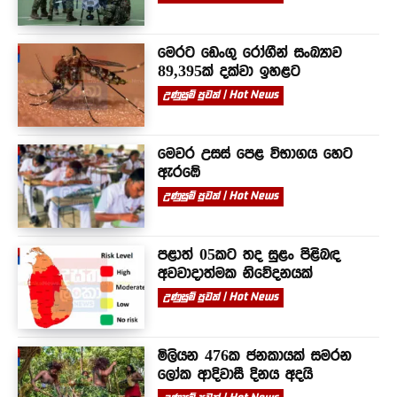
මෙරට ඩෙංගු රෝගීන් සංඛ්‍යාව
89,395ක් දක්වා ඉහළට
උණුසුම් පුවත් | Hot News
මෙවර උසස් පෙළ විභාගය හෙට
ඇරඹේ
උණුසුම් පුවත් | Hot News
පළාත් 05කට තද සුළං පිළිබඳ
අවවාදාත්මක නිවේදනයක්
උණුසුම් පුවත් | Hot News
මිලියන 476ක ජනකායක් සමරන
ලෝක ආදිවාසී දිනය අදයි