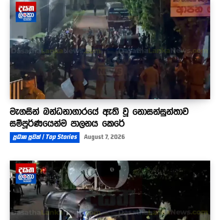
මැගසින් බන්ධනාගාරයේ ඇති වූ නොසන්සුන්තාව
සම්පූර්ණයෙන්ම පාලනය කෙරේ
ප්‍රධාන පුවත් | Top Stories
August 7, 2026