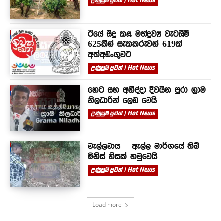
උණුසුම් පුවත් | Hot News
ඊයේ සිදු කළ මත්ද්‍රව්‍ය වැටලීම්
625කින් සැකකරුවන් 619ක්
අත්අඩංගුවට
උණුසුම් පුවත් | Hot News
හෙට සහ අනිද්දා දිවයින පුරා ග්‍රාම
නිලධාරින් ලෙඩ වෙයි
උණුසුම් පුවත් | Hot News
වැල්ලවාය – ඇල්ල මාර්ගයේ තිබී
මිනිස් හිසක් හමුවෙයි
උණුසුම් පුවත් | Hot News
Load more