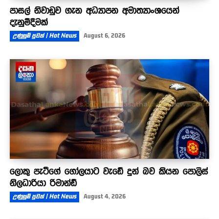
පාසල් නිවාඩුව ගැන අධ්‍යාපන අමාත්‍යාංශයෙන්
දැනුම්දීමක්
උණුසුම් පුවත් | Hot News
August 6, 2026
ලොකු පැටීගේ ගෝලයාට වැඩේ දුන් බව කියන පොලිස්
නිලධාරියා රිමාන්ඩ්
උණුසුම් පුවත් | Hot News
August 4, 2026