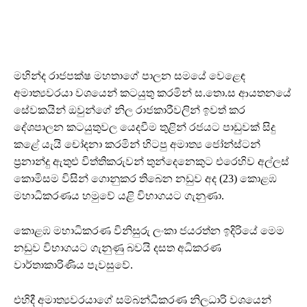
මහින්ද රාජපක්ෂ මහතාගේ පාලන සමයේ වෙළෙඳ
අමාත්‍යවරයා වශයෙන් කටයුතු කරමින් ස.තො.ස ආයතනයේ
සේවකයින් ඔවුන්ගේ නිල රාජකාරීවලින් ඉවත් කර
දේශපාලන කටයුතුවල යෙදවීම තුළින් රජයට පාඩුවක් සිදු
කළේ යැයි චෝදනා කරමින් හිටපු අමාත්‍ය ජෝන්ස්ටන්
ප්‍රනාන්දු ඇතුළු විත්තිකරුවන් තුන්දෙනෙකුට එරෙහිව අල්ලස්
කොමිසම විසින් ගොනුකර තිබෙන නඩුව අද (23) කොළඹ
මහාධිකරණය හමුවේ යළි විභාගයට ගැනුණා.
කොළඹ මහාධිකරණ විනිසුරු ලංකා ජයරත්න ඉදිරියේ මෙම
නඩුව විභාගයට ගැනුණු බවයි දසත අධිකරණ
වාර්තාකාරිණිය පැවසුවේ.
එහිදී අමාත්‍යවරයාගේ සම්බන්ධීකරණ නිලධාරි වශයෙන්