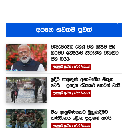
අපගේ නවතම පුවත්
මැදපෙරදිග තෙල් මත යැපීම අඩු
කිරීමට ඉන්දියාව දැවැන්ත වැඩකට
අත තියයි
උණුසුම් පුවත් | Hot News
ඉදිරි කාලගුණ අනාවැකිය නිකුත්
වෙයි – ප්‍රදේශ රැසකට හෙටත් වැසි
උණුසුම් පුවත් | Hot News
චීන ආක්‍රමණයකට මුහුණදීමට
තායිවානය ඩ්‍රෝන සූදානම් කරයි
උණුසුම් පුවත් | Hot News