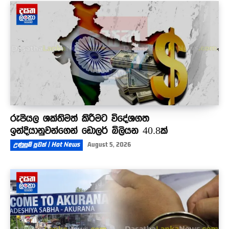
රුපියල ශක්තිමත් කිරීමට විදේශගත
ඉන්දියානුවන්ගෙන් ඩොලර් බිලියන 40.8ක්
උණුසුම් පුවත් | Hot News
August 5, 2026