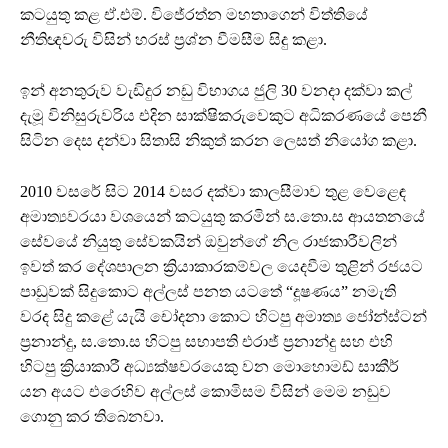
කටයුතු කළ ඒ.එම්. විජේරත්න මහතාගෙන් විත්තියේ
නීතිඥවරු විසින් හරස් ප්‍රශ්න වීමසීම සිදු කළා.
ඉන් අනතුරුව වැඩිදුර නඩු විභාගය ජුලි 30 වනදා දක්වා කල්
දැමූ විනිසුරුවරිය එදින සාක්ෂිකරුවෙකුට අධිකරණයේ පෙනී
සිටින දෙස දන්වා සිතාසි නිකුත් කරන ලෙසත් නියෝග කළා.
2010 වසරේ සිට 2014 වසර දක්වා කාලසීමාව තුළ වෙළෙඳ
අමාත්‍යවරයා වශයෙන් කටයුතු කරමින් ස.තො.ස ආයතනයේ
සේවයේ නියුතු සේවකයින් ඔවුන්ගේ නිල රාජකාරීවලින්
ඉවත් කර දේශපාලන ක්‍රියාකාරකම්වල යෙදවීම තුළින් රජයට
පාඩුවක් සිදුකොට අල්ලස් පනත යටතේ “දූෂණය” නමැති
වරද සිදු කළේ යැයි චෝදනා කොට හිටපු අමාත්‍ය ජෝන්ස්ටන්
ප්‍රනාන්දු, ස.තො.ස හිටපු සභාපති එරාජ් ප්‍රනාන්දු සහ එහි
හිටපු ක්‍රියාකාරී අධ්‍යක්ෂවරයෙකු වන මොහොමඩ් සාකීර්
යන අයට එරෙහිව අල්ලස් කොමිසම විසින් මෙම නඩුව
ගොනු කර තිබෙනවා.