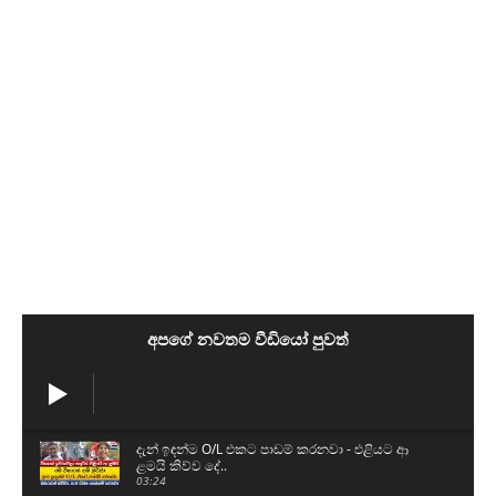
අපගේ නවතම වීඩියෝ පුවත්
දැන් ඉඳන්ම O/L එකට පාඩම් කරනවා - එළියට ආ
ළමයි කිව්ව දේ..
03:24