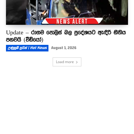
Update – රාගම පොලිස් බල ප්‍රදේශයට ඇඳිරි නීතිය
පනවයි (වීඩියෝ)
උණුසුම් පුවත් | Hot News
August 1, 2026
Load more