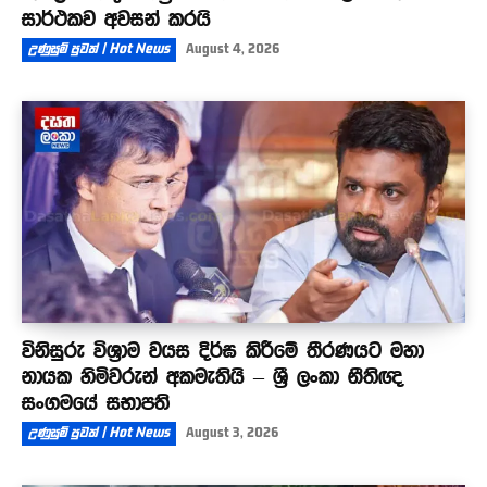
සාර්ථකව අවසන් කරයි
උණුසුම් පුවත් | Hot News
August 4, 2026
විනිසුරු විශ්‍රාම වයස දිර්ඝ කිරීමේ තීරණයට මහා
නායක හිමිවරුන් අකමැතියි – ශ්‍රී ලංකා නීතිඥ
සංගමයේ සභාපති
උණුසුම් පුවත් | Hot News
August 3, 2026