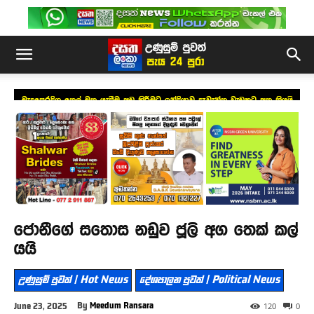
මැදපෙරදිග තෙල් මත යැපීම අඩු කිරීමට ඉන්දියාව දැවැන්ත වැඩකට අත තියයි
ජොනීගේ සතොස නඩුව ජූලි අග තෙක් කල්
යයි
උණුසුම් පුවත් | Hot News
දේශපාලන පුවත් | Political News
By
Meedum Ransara
June 23, 2025
120
0