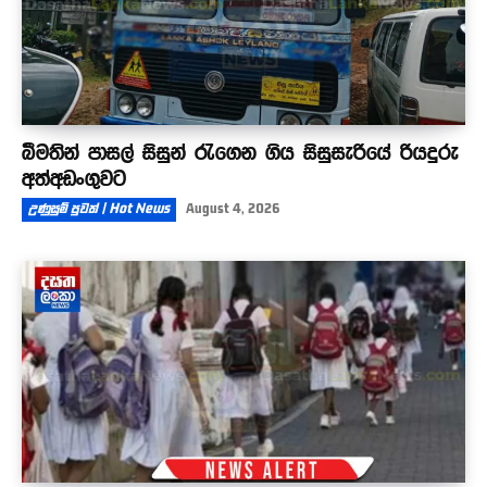
බීමතින් පාසල් සිසුන් රැගෙන ගිය සිසුසැරියේ රියදුරු
අත්අඩංගුවට
උණුසුම් පුවත් | Hot News
August 4, 2026