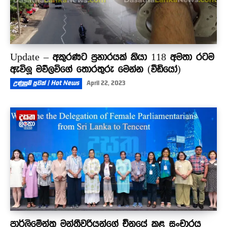
Update – අකුරණට ප්‍රහාරයක් කියා 118 අමතා රටම
ඇවිලූ මව්ලවිගේ තොරතුරු මෙන්න (වීඩියෝ)
උණුසුම් පුවත් | Hot News
April 22, 2023
පාර්ලිමේන්තු මන්ත්‍රීවරියන්ගේ චීනයේ කළ සංචාරය