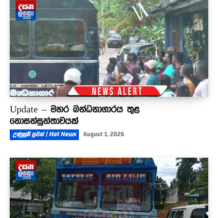
Update – මහර බන්ධනාගාරය තුළ
නොසන්සුන්තාවයක්
උණුසුම් පුවත් | Hot News
August 1, 2026