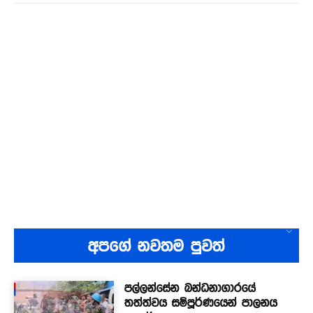
අපගේ නවතම පුවත්
පල්ලන්සේන බන්ධනාගාරයේ
තත්ත්වය සම්පූර්ණයෙන් පාලනය