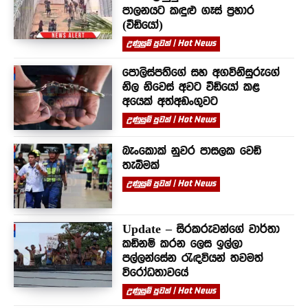
පාලනයට කඳුළු ගෑස් ප්‍රහාර
(වීඩියෝ)
උණුසුම් පුවත් | Hot News
පොලිස්පතිගේ සහ අගවිනිසුරුගේ
නිල නිවෙස් අවට වීඩියෝ කළ
අයෙක් අත්අඩංගුවට
උණුසුම් පුවත් | Hot News
බැංකොක් නුවර පාසලක වෙඩි
තැබීමක්
උණුසුම් පුවත් | Hot News
Update – සිරකරුවන්⁣ගේ වාර්තා
කඩිනම් කරන ලෙස ඉල්ලා
පල්ලන්සේන රැඳවියන් තවමත්
විරෝධතාවයේ
උණුසුම් පුවත් | Hot News