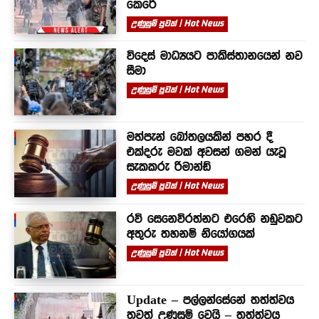
කෙරේ
උණුසුම් පුවත් | Hot News
විදෙස් මාධ්‍යයට පාකිස්තානයෙන් නව
සීමා
උණුසුම් පුවත් | Hot News
මත්පැන් බෝතලයකින් පහර දී
එක්දරු මවක් අවසන් ගමන් යැවූ
සැකකරු රිමාන්ඩ්
උණුසුම් පුවත් | Hot News
රවි සෙනෙවිරත්නට එරෙහි නඩුවකට
අතුරු තහනම් නියෝගයක්
උණුසුම් පුවත් | Hot News
Update – පල්ලන්සේනේ තත්ත්වය
තවත් උණුසුම් වෙයි – තත්ත්වය