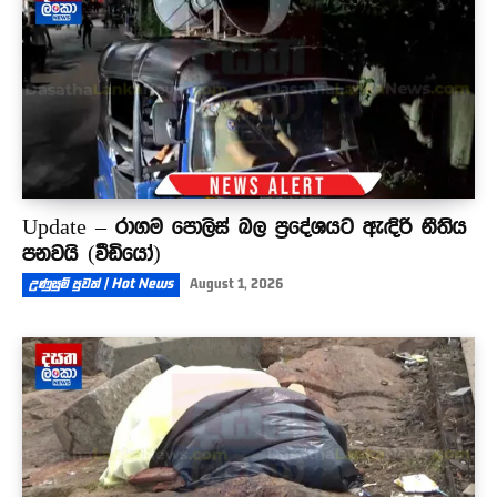
Update – රාගම පොලිස් බල ප්‍රදේශයට ඇඳිරි නීතිය
පනවයි (වීඩියෝ)
උණුසුම් පුවත් | Hot News
August 1, 2026