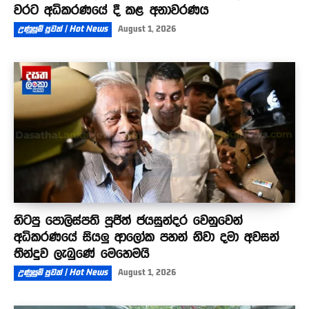
වරට අධිකරණයේ දී කළ අනාවරණය
උණුසුම් පුවත් | Hot News
August 1, 2026
හිටපු පොලිස්පති පූජිත් ජයසුන්දර වෙනුවෙන්
අධිකරණයේ සියලු ආලෝක පහන් නිවා දමා අවසන්
තීන්දුව ලැබුණේ මෙහෙමයි
උණුසුම් පුවත් | Hot News
August 1, 2026