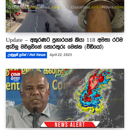
Update – අකුරණට ප්‍රහාරයක් කියා 118 අමතා රටම
ඇවිලූ මව්ලවිගේ තොරතුරු මෙන්න (වීඩියෝ)
උණුසුම් පුවත් | Hot News
April 22, 2023