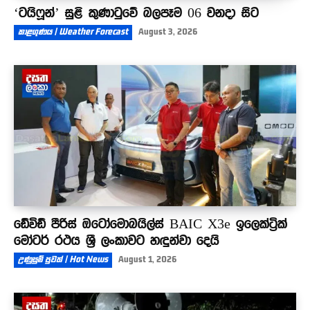
‘ටයිෆූන්’ සුළි කුණාටුවේ බලපෑම 06 වනදා සිට
කාළගුණය | Weather Forecast
August 3, 2026
ඩේවිඩ් පීරිස් ඔටෝමොබයිල්ස් BAIC X3e ඉලෙක්ට්‍රික්
මෝටර් රථය ශ්‍රී ලංකාවට හඳුන්වා දෙයි
උණුසුම් පුවත් | Hot News
August 1, 2026