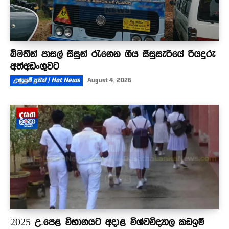
බීමතින් පාසල් සිසුන් රැගෙන ගිය සිසුසැරියේ රියදුරු
අත්අඩංගුවට
උණුසුම් පුවත් | Hot News
August 4, 2026
2025 උ.පෙළ විභාගයට අදාළ විශ්වවිද්‍යාල කඩඉම්