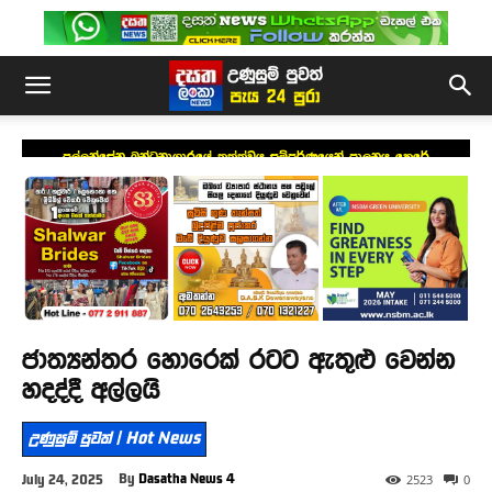
පල්ලන්සේන බන්ධනාගාරයේ තත්ත්වය සම්පූර්ණයෙන් පාලනය කෙරේ
ජාත්‍යන්තර හොරෙක් රටට ඇතුළු වෙන්න
හදද්දී අල්ලයි
උණුසුම් පුවත් | Hot News
By
Dasatha News 4
July 24, 2025
2523
0