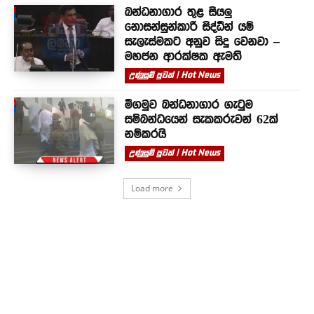
බන්ධනාගාර තුළ සියලු
නොසන්සුන්කාරී සිද්ධීන් යම්
සැලැස්මකට අනුව සිදු වෙනවා –
මහජන ආරක්ෂක ඇමති
උණුසුම් පුවත් | Hot News
මීගමුව බන්ධනාගාර ගැටුම
සම්බන්ධයෙන් සැකකරුවන් 62ක්
නම්කරයි
උණුසුම් පුවත් | Hot News
Load more