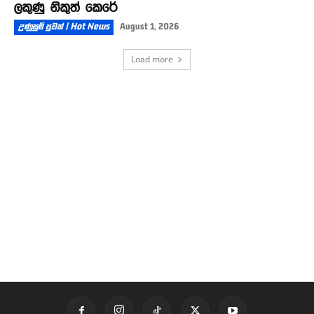
ලකුණු නිකුත් කෙරේ
උණුසුම් පුවත් | Hot News
August 1, 2026
Load more