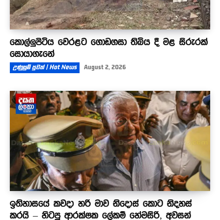
කොල්ලුපිටිය වෙරළට ගොඩගසා තිබිය දී මළ සිරුරක්
සොයාගැනේ
උණුසුම් පුවත් | Hot News
August 2, 2026
ඉතිහාසයේ කවදා හරි මාව නිදොස් කොට නිදහස්
කරයි – හිටපු ආරක්ෂක ලේකම් හේමසිරි, අවසන්