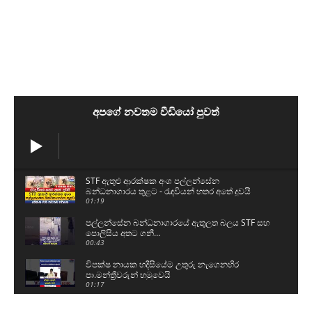
අපගේ නවතම වීඩියෝ පුවත්
STF ඇතුළු ආරක්ෂක අංශ පල්ලන්සේන
බන්ධනාගාරය තුළට - රැඳවියන් හතර අතේ දුවයි
01:19
පල්ලන්සේන බන්ධනාගාරයේ ඇතුලත බලය STF සහ
පොලිසිය අතට ගනී...
00:43
විපක්ෂ නායක හදිසියේම උතුරු නැගෙනහිර
පා.මන්ත්‍රීවරුන් හමුවෙයි
01:17
පල්ලන්සේන බන්ධනාගාරයේ රැඳවියන් පිරිසක්