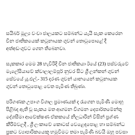
සයිබර් මූල්‍ය වංචා ජාලයකට සම්බන්ධ යැයි සැක කෙරෙන
චීන ජාතිකයෙක් කටුනායක ගුවන් තොටුපොළේ දී
අත්අඩංගුවට ගෙන තිබෙනවා.
සැකකාර මෙම 28 හැවිරිදි චීන ජාතිකයා ඊයේ (23) පස්වරුවේ
මැලේසියාවේ ක්වාලාලම්පූර් නුවර සිට ශ්‍රී ලන්කන් ගුවන්
සේවයේ යූ.එල්.- 315 දරණ ගුවන් යානයෙන් කටුනායක
ගුවන් තොටුපොළ වෙත පැමිණ තිබුණා.
පරිගණක උපාංග විශාල ප්‍රමාණයක් ද රැගෙන පැමිණි මොහු
පිළිබද ඇති වූ සැකය මත ආගමන විගමන දෙපාර්තමේන්තු
දේශසීමා ආවේක්ෂණ ඒකකයේ නිලධාරීන් විසින් ප්‍රශ්ණ
කිරීම්වලදී , ශ්‍රී ලංකාවේ කොටස් වෙළෙඳපොළ හා සම්බන්ධ
ප්‍රකට ව්‍යාපාරිකයෙකු හමුවීමට තමා පැමිණි බවයි ඔහු පවසා