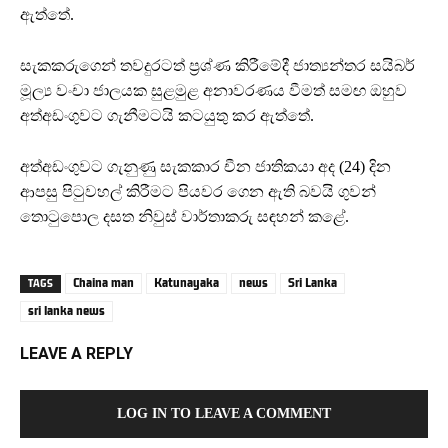
ඇත්තේ.
සැකකරුගෙන් තවදුරටත් ප්‍රශ්ණ කිරීමේදී ජාත්‍යන්තර සයිබර්
මූල්‍ය වංචා ජාලයක සුළමුළ අනාවරණය වීමත් සමඟ ඔහුව
අත්අඩංගුවට ගැනීමටයි කටයුතු කර ඇත්තේ.
අත්අඩංගුවට ගැනුණු සැකකාර චීන ජාතිකයා අද (24) දින
ආපසු පිටුවහල් කිරීමට පියවර ගෙන ඇති බවයි ගුවන්
තොටුපොල දසත නිවුස් වාර්තාකරු සඳහන් කළේ.
Chaina man
Katunayaka
news
Sri Lanka
TAGS
sri lanka news
LEAVE A REPLY
LOG IN TO LEAVE A COMMENT