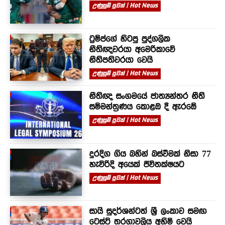
උණුසුම් පුවත් | Hot News
ට්‍රම්ප්ගේ හිටපු පුද්ගලික
නීතිඥවරයා අමෙරිකාවේ
නීතිපතිවරයා වෙයි
උණුසුම් පුවත් | Hot News
නීතිඥ සංගමයේ ජාත්‍යන්තර නීති
සම්මන්ත්‍රණය කොළඹ දී ඇරඹේ
උණුසුම් පුවත් | Hot News
දුරදිග ගිය බහින් බස්වීමක් නිසා 77
හැවිරිදි අයෙක් ජීවිතක්ෂයට
උණුසුම් පුවත් | Hot News
සායි සුදර්ශන්ටත් ශ්‍රී ලංකාව සමඟ
ටෙස්ට් තරගාවලිය අහිමි වෙයි