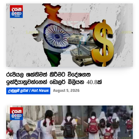
රුපියල ශක්තිමත් කිරීමට විදේශගත
ඉන්දියානුවන්ගෙන් ඩොලර් බිලියන 40.8ක්
උණුසුම් පුවත් | Hot News
August 5, 2026