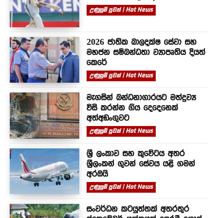
උණුසුම් පුවත් | Hot News
2026 ජාතික බාලදක්ෂ සේවා සහ
මහජන සම්බන්ධතා ව්‍යාපෘතිය දියත්
කෙරේ
උණුසුම් පුවත් | Hot News
මැගසින් බන්ධනාගාරයට මත්ද්‍රව්‍ය
විසි කරන්න ගිය දෙදෙනෙක්
අත්අඩංගුවට
උණුසුම් පුවත් | Hot News
ශ්‍රී ලංකාව සහ කුවේටය අතර
ශ්‍රීලංකන් ගුවන් සේවය යළි ගමන්
අරඹයි
උණුසුම් පුවත් | Hot News
සංවර්ධන කටයුත්තක් අතරතුර