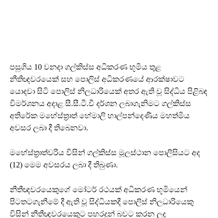
පසුගිය 10 වනදා ගල්කිස්ස අධිකරණ භූමිය තුළ
නීතිඥවරයෙක් සහ පොලිස් අධිකරණයේ ආරක්ෂාවට
යොදවා සිටි පොලිස් නිලධාරියෙක් අතර ඇති වූ සිද්ධිය පිළිබඳ
විමර්ශනය අදාළ සී.සී.ටී.වී දර්ශන ලබාගැනිමට ගල්කිස්ස
අතිරේක මහේස්ත්‍රාත් හේමාලි හාල්පන්දෙණිය මහත්මිය
අවසර ලබා දී තිබෙනවා.
මහේස්ත්‍රාත්වරිය විසින් ගල්කිස්ස මූලස්ථාන පොලිසියට අද
(12) මෙම අවසරය ලබා දී තිබුණා.
නීතීඥවරයෙකුගේ මෝටර් රථයක් අධිකරණ භූමියෙන්
පිටතටගැනීමේ දී ඇති වූ සිද්ධියකදී පොලිස් නිලධාරියෙකු
විසින් නීතීඥවරයෙකුට පහරදුන් බවට කරන ලද