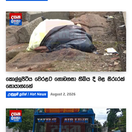
කොල්ලුපිටිය වෙරළට ගොඩගසා තිබිය දී මළ සිරුරක්
සොයාගැනේ
උණුසුම් පුවත් | Hot News
August 2, 2026