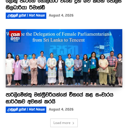
ලොකු පැටීගේ ගෝලයාට වැඩේ දුන් බව කියන පොලිස්
නිලධාරියා රිමාන්ඩ්
උණුසුම් පුවත් | Hot News
August 4, 2026
පාර්ලිමේන්තු මන්ත්‍රීවරියන්ගේ චීනයේ කළ සංචාරය
සාර්ථකව අවසන් කරයි
උණුසුම් පුවත් | Hot News
August 4, 2026
Load more