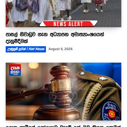
පාසල් නිවාඩුව ගැන අධ්‍යාපන අමාත්‍යාංශයෙන්
දැනුම්දීමක්
උණුසුම් පුවත් | Hot News
August 6, 2026