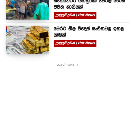
ස්කෙවේටර් යන්ත්‍රයක් පෙරලී ගොස්
ජීවිත හානියක්
උණුසුම් පුවත් | Hot News
මෙරට නිල විදෙස් සංචිතවල ඉහළ
යෑමක්
උණුසුම් පුවත් | Hot News
Load more