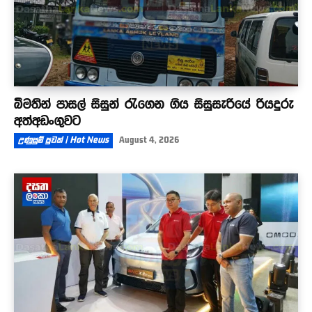
බීමතින් පාසල් සිසුන් රැගෙන ගිය සිසුසැරියේ රියදුරු
අත්අඩංගුවට
උණුසුම් පුවත් | Hot News
August 4, 2026