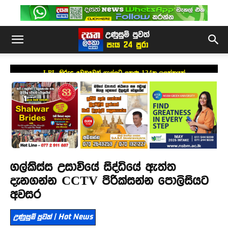
LPL කිරුළ වෙනුවෙන් ගාල්ලට ලකුණු 124ක ඉලක්කයක්
ගල්කිස්ස උසාවියේ සිද්ධියේ ඇත්ත
දැනගන්න CCTV පිරික්සන්න පොලිසියට
අවසර
උණුසුම් පුවත් | Hot News