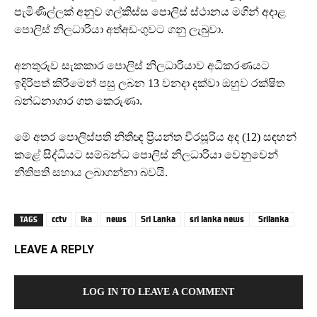
පැමිණිල්ලක් අනුව ගල්කිස්ස පොලිස් ස්ථානය මගින් අදාළ
පොලිස් නිලධාරියා අත්අඩංගුවට ගනු ලැබුවා.
අනතුරුව සැකකාර පොලිස් නිලධාරියාව අධිකරණයට
ඉදිරිපත් කිරීමෙන් පසු ලබන 13 වනදා දක්වා ඔහුව රක්ෂිත
බන්ධනාගාර ගත කෙරුණා.
මේ අතර පොලිස්පති නිතීඥ ප්‍රියන්ත වීරසූරිය අද (12) සඳහන්
කළේ සිද්ධියට සම්බන්ධ පොලිස් නිලධාරියා වෙනුවෙන්
නීතිපති සහාය ලබාගන්නා බවයි.
cctv
lka
news
Sri Lanka
sri lanka news
Srilanka
TAGS
LEAVE A REPLY
LOG IN TO LEAVE A COMMENT