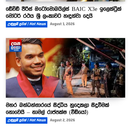
ඩේවිඩ් පීරිස් ඔටෝමොබයිල්ස් BAIC X3e ඉලෙක්ට්‍රික්
මෝටර් රථය ශ්‍රී ලංකාවට හඳුන්වා දෙයි
උණුසුම් පුවත් | Hot News
August 1, 2026
මහර බන්ධන්ගාරයේ සිද්ධිය හුදෙකලා සිදුවීමක්
නොවෙයි – නාමල් රාජපක්ෂ (වීඩියෝ)
උණුසුම් පුවත් | Hot News
August 2, 2026