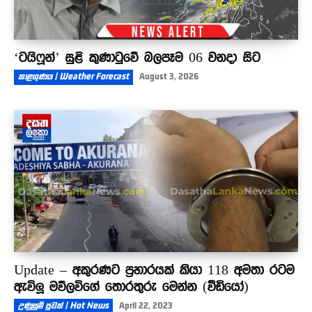
‘ටයිෆූන්’ සුළි කුණාටුවේ බලපෑම 06 වනදා සිට
කාළගුණය | Weather Forecast
August 3, 2026
Update – අකුරණට ප්‍රහාරයක් කියා 118 අමතා රටම
ඇවිලූ මව්ලවිගේ තොරතුරු මෙන්න (වීඩියෝ)
උණුසුම් පුවත් | Hot News
April 22, 2023