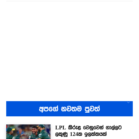
අපගේ නවතම පුවත්
LPL කිරුළ වෙනුවෙන් ගාල්ලට
ලකුණු 124ක ඉලක්කයක්