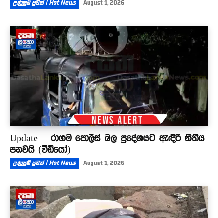
උණුසුම් පුවත් | Hot News
August 1, 2026
Update – රාගම පොලිස් බල ප්‍රදේශයට ඇඳිරි නීතිය
පනවයි (වීඩියෝ)
උණුසුම් පුවත් | Hot News
August 1, 2026