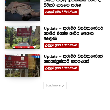
සැමියා තියුණු ආයුධයකින් පහර දී
බිරිඳව ඝාතනය කරලා
උණුසුම් පුවත් | Hot News
Update – කුරුවිට බන්ධනාගාරයට
පොලිස් විශේෂ කාර්ය බලකාය
කැඳවයි
උණුසුම් පුවත් | Hot News
Update – කුරුවිට බන්ධනාගාරයේ
නොසන්සුන්කාරී තත්ත්වයක්
උණුසුම් පුවත් | Hot News
Load more