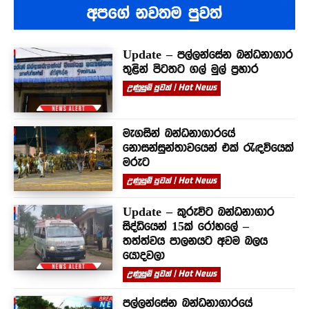
අපගේ නවතම පුවත්
Update – පල්ලන්සේන බන්ධනාගාර
තුළින් පිටතට ගල් මුල් ප්‍රහාර
උණුසුම් පුවත් | Hot News
මැගසින් බන්ධනාගාරයේ
නොසන්සුන්තාවයෙන් එක් රැඳවියෙක්
මරුට
උණුසුම් පුවත් | Hot News
Update – කුරුවිට බන්ධනාගාර
සිද්ධියෙන් 15ක් රෝහලේ –
තත්ත්වය පාලනයට අවම බලය
යොදවලා
උණුසුම් පුවත් | Hot News
පල්ලන්සේන බන්ධනාගාරයේ