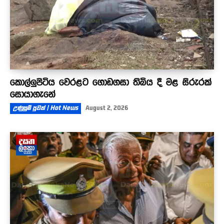
කොල්ලුපිටිය වෙරළට ගොඩගසා තිබිය දී මළ සිරුරක්
සොයාගැනේ
උණුසුම් පුවත් | Hot News
August 2, 2026