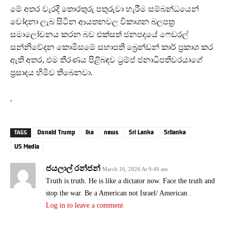
මේ අතර වැරදි තොරතුරු පතුරුවා හැරීම සම්බන්ධයෙන්
චෝදනා ලැබ සිටින ආයතනවල විකාශන බලපත්‍ර
සමාලෝචනය කරන බව එක්සත් ජනපදයේ ෆෙඩරල්
සන්නිවේදන කොමිසමේ සභාපති බ්‍රෙන්ඩන් කාර් ප්‍රකාශ කර
ඇති අතර, එම තීරණය පිළිබඳව ට්‍රම්ප් ජනාධිපතිවරයාගේ
ප්‍රසාදය හිමිව තිබෙනවා.
.
Donald Trump
lka
news
Sri Lanka
Srilanka
TAGS
US Media
ජයලාල් රන්ජන්
March 16, 2026 At 9:40 am
Truth is truth. He is like a dictator now. Face the truth and
stop the war. Be a American not Israel/ American .
Log in to leave a comment