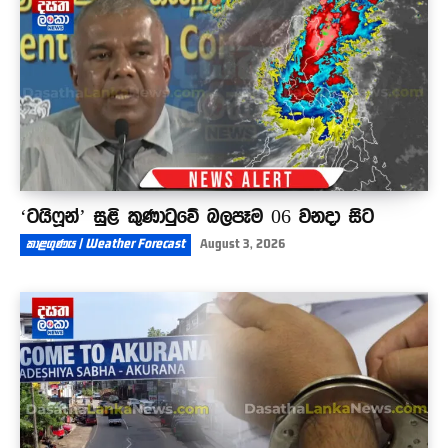
01:11
‘ටයිෆූන්’ සුළි කුණාටුවේ බලපෑම 06 වනදා සිට
කාළගුණය | Weather Forecast
August 3, 2026