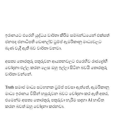
ඉරානයට එරෙහි යුද්ධය වාර්තා කිරීම සම්බන්ධයෙන් එක්සත්
ජනපද ජනාධිපති ඩොනල්ඩ් ට්‍රම්ප් ඇමරිකානු මාධ්‍යවලට
බැණ වැදී ඇති බව වාර්තා වනවා.
අසත්‍ය තොරතුරු පතුරුවන ආයතනවලට එරෙහිව රාජද්‍රෝහී
චෝදනා එල්ල කරන ලෙස ඔහු ඉල්ලා සිටින බවයි තොරතුරු
වාර්තා වන්නේ.
Truth සමාජ මාධ්‍ය සටහනක ට්‍රම්ප් පවසා ඇත්තේ, ඇමරිකානු
මාධ්‍ය ඉරානය විසින් හසුරුවන බවට චෝදනා කර ඇති අතර,
එමෙන්ම අසත්‍ය තොරතුරු පතුරුවා හැරීම සඳහා AI භාවිත
කරන බවත් ඔහු චෝදනා කරනවා.