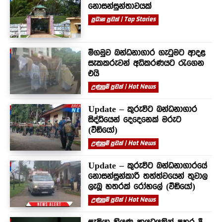
නොසන්සුන්තාවයක්
ප්‍රධාන පුවත් | Top Stories
මීගමුව බන්ධනාගාර ගැටුමට ආදළ
සැකකරුවන් අධිකරණයට රැගෙන
එයි
උණුසුම් පුවත් | Hot News
Update – කුරුවිට බන්ධනාගාර
සිද්ධියෙන් දෙදෙනෙක් මරුට
(වීඩියෝ)
උණුසුම් පුවත් | Hot News
Update – කුරුවිට බන්ධනාගාරයේ
නොසන්සුන්කාරී තත්ත්වයෙන් තුවාල
ලැබූ හතරක් රෝහලේ (වීඩියෝ)
උණුසුම් පුවත් | Hot News