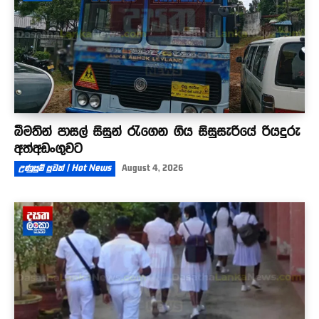
බීමතින් පාසල් සිසුන් රැගෙන ගිය සිසුසැරියේ රියදුරු
අත්අඩංගුවට
උණුසුම් පුවත් | Hot News
August 4, 2026