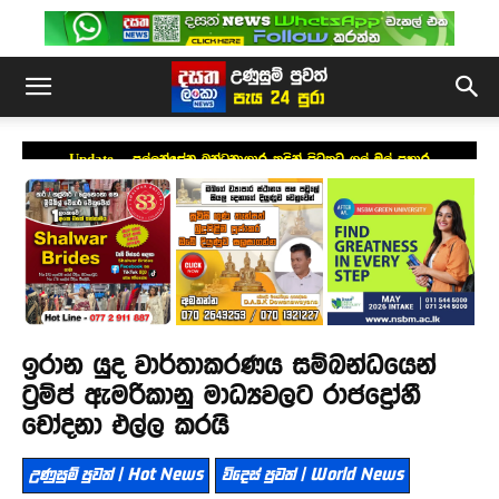
Update – පල්ලන්සේන බන්ධනාගාර තුළින් පිටතට ගල් මුල් ප්‍රහාර
ඉරාන යුද වාර්තාකරණය සම්බන්ධයෙන්
ට්‍රම්ප් ඇමරිකානු මාධ්‍යවලට රාජද්‍රෝහී
චෝදනා එල්ල කරයි
උණුසුම් පුවත් | Hot News
විදෙස් පුවත් | World News