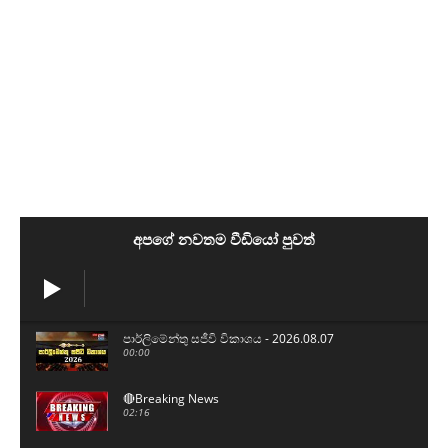
අපගේ නවතම වීඩියෝ පුවත්
පාර්ලිමේන්තු සජීවි විකාශය - 2026.08.07
00:00
🔴Breaking News
02:16