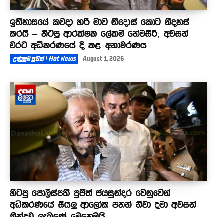
ඉතිහාසයේ කවදා හරි මාව නිදොස් කොට නිදහස්
කරයි – හිටපු ආරක්ෂක ලේකම් හේමසිරි, අවසන්
වරට අධිකරණයේ දී කළ අනාවරණය
උණුසුම් පුවත් | Hot News
August 1, 2026
හිටපු පොලිස්පති පූජිත් ජයසුන්දර වෙනුවෙන්
අධිකරණයේ සියලු ආලෝක පහන් නිවා දමා අවසන්
තීන්දුව ලැබුණේ මෙහෙමයි