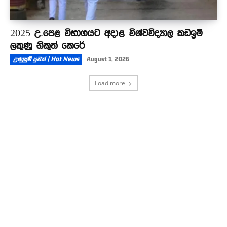
2025 උ.පෙළ විභාගයට අදාළ විශ්වවිද්‍යාල කඩඉම්
ලකුණු නිකුත් කෙරේ
උණුසුම් පුවත් | Hot News
August 1, 2026
Load more