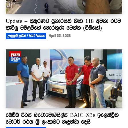
Update – අකුරණට ප්‍රහාරයක් කියා 118 අමතා රටම
ඇවිලූ මව්ලවිගේ තොරතුරු මෙන්න (වීඩියෝ)
උණුසුම් පුවත් | Hot News
April 22, 2023
ඩේවිඩ් පීරිස් ඔටෝමොබයිල්ස් BAIC X3e ඉලෙක්ට්‍රික්
මෝටර් රථය ශ්‍රී ලංකාවට හඳුන්වා දෙයි