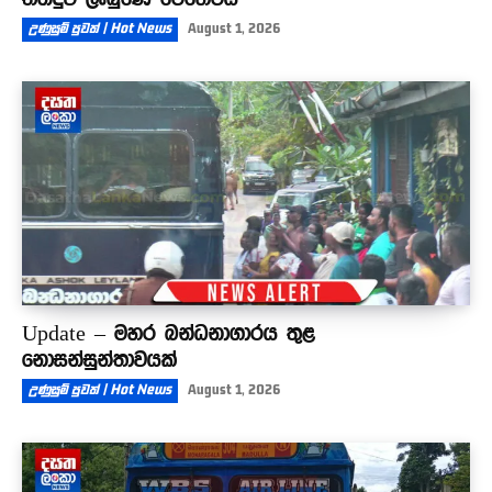
උණුසුම් පුවත් | Hot News
August 1, 2026
Update – මහර බන්ධනාගාරය තුළ
නොසන්සුන්තාවයක්
උණුසුම් පුවත් | Hot News
August 1, 2026