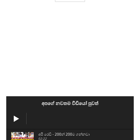
අපගේ නවතම වීඩියෝ පුවත්
අපි රෙඩී - 200න් 200ම ගන්නවා
02:22