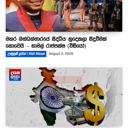
මහර බන්ධන්ගාරයේ සිද්ධිය හුදෙකලා සිදුවීමක්
නොවෙයි – නාමල් රාජපක්ෂ (වීඩියෝ)
උණුසුම් පුවත් | Hot News
August 2, 2026