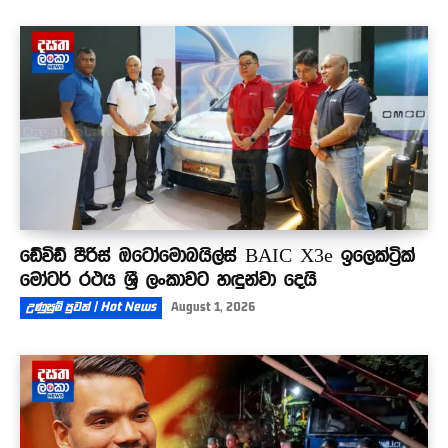
ඩේවිඩ් පීරිස් ඔටෝමොබයිල්ස් BAIC X3e ඉලෙක්ට්‍රික්
මෝටර් රථය ශ්‍රී ලංකාවට හඳුන්වා දෙයි
උණුසුම් පුවත් | Hot News
August 1, 2026