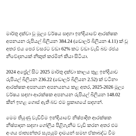
මාර්තු දක්වා වූ මූල්‍ය වර්ෂය සඳහා ඉන්දියාවේ ආරක්ෂක
අපනයන රුපියල් බිලියන 384.24 (ඩොලර් බිලියන 4.11) ක් වූ
අතර එය පෙර වසරට වඩා 62% කට වඩා වැඩි බව රජය
නිවේදනයක් නිකුත් කරමින් කියා සිටියා.
2024 අප්‍රේල් සිට 2025 මාර්තු දක්වා කාලය තුළ ඉන්දියාව
රුපියල් බිලියන 236.22 (ඩොලර් බිලියන 2.52) ක් වටිනා
ආරක්ෂක අපනයන අපනයනය කළ අතර, 2025-2026 මූල්‍ය
වර්ෂය සඳහා ආරක්ෂක අපනයන රුපියල් බිලියන 148.02
කින් ඉහළ ගොස් ඇති බව එම ප්‍රකාශයේ සඳහන්.
මෙම තියුණු වැඩිවීම ඉන්දියාවේ නිෂ්පාදිත ආරක්ෂක
නිෂ්පාදන සඳහා ගෝලීය පිළිගැනීම වැඩි කරන අතර එම
අංශය ජාත්‍යන්තර සැපයුම් දාමයන් සමඟ ඒකාබද්ධ වීම