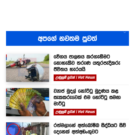
අපගේ නවතම පුවත්
වේගය පාලනය කරගැනීමට
නොහැකිව තරුණ යතුරපැදිකරු
ජීවිතය හැරයයි
උණුසුම් පුවත් | Hot News
ව්‍යාජ මුදල් නෝට්ටු මුද්‍රණය කළ
සැකකරුවෙක් එම නෝට්ටු සමඟ
මාට්ටු
උණුසුම් පුවත් | Hot News
රත්මලානේ අත්බෝම්බ සිද්ධියට සිව්
දෙනෙක් අත්අඩංගුවට