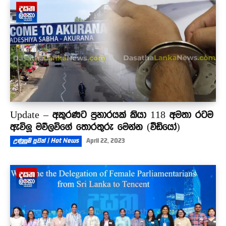
Update – අකුරණට ප්‍රහාරයක් කියා 118 අමතා රටම
ඇවිලූ මව්ලවිගේ තොරතුරු මෙන්න (වීඩියෝ)
උණුසුම් පුවත් | Hot News
April 22, 2023