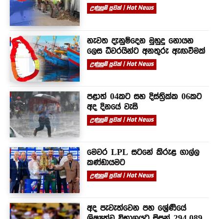
උණුසුම් පුවත් | Hot News
නැවත දැනුම්දෙන මුහුදු නොයන
ලෙස ධීවරයින්ට අනතුරු ඇඟවීමක්
උණුසුම් පුවත් | Hot News
පළාත් 04කට සහ දිස්ත්‍රික්ක 06කට
අද දිනයේ වැසි
උණුසුම් පුවත් | Hot News
මෙවර LPL සටනේ කිරුළ ගාල්ල
කණ්ඩායමට
උණුසුම් පුවත් | Hot News
අද පැවැත්වෙන පහ ශ්‍රේණියේ
ශිෂ්‍යත්ව විභාගයට සිසුන් 294,089