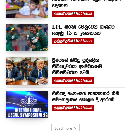
දෙනෙක්
උණුසුම් පුවත් | Hot News
LPL කිරුළ වෙනුවෙන් ගාල්ලට
ලකුණු 124ක ඉලක්කයක්
උණුසුම් පුවත් | Hot News
ට්‍රම්ප්ගේ හිටපු පුද්ගලික
නීතිඥවරයා අමෙරිකාවේ
නීතිපතිවරයා වෙයි
උණුසුම් පුවත් | Hot News
නීතිඥ සංගමයේ ජාත්‍යන්තර නීති
සම්මන්ත්‍රණය කොළඹ දී ඇරඹේ
උණුසුම් පුවත් | Hot News
Load more