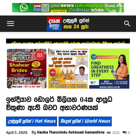
වේගය පාලනය කරගැනීමට නොහැකිව තරුණ යතුරපැදිකරු ජීවිතය හැරයයි
ඉන්දියාව ඩොලර් බිලියන 04ක ආයුධ
විකුණා ඇති බවට අනාවරණයක්
උණුසුම් පුවත් | Hot News
විදෙස් පුවත් | World News
By
Kavika Tharunindu Ashirwad Gamarathne
April 3, 2026
2525
0