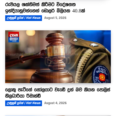
රුපියල ශක්තිමත් කිරීමට විදේශගත
ඉන්දියානුවන්ගෙන් ඩොලර් බිලියන 40.8ක්
උණුසුම් පුවත් | Hot News
August 5, 2026
ලොකු පැටීගේ ගෝලයාට වැඩේ දුන් බව කියන පොලිස්
නිලධාරියා රිමාන්ඩ්
උණුසුම් පුවත් | Hot News
August 4, 2026