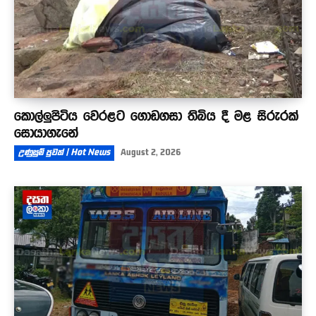
කොල්ලුපිටිය වෙරළට ගොඩගසා තිබිය දී මළ සිරුරක්
සොයාගැනේ
උණුසුම් පුවත් | Hot News
August 2, 2026