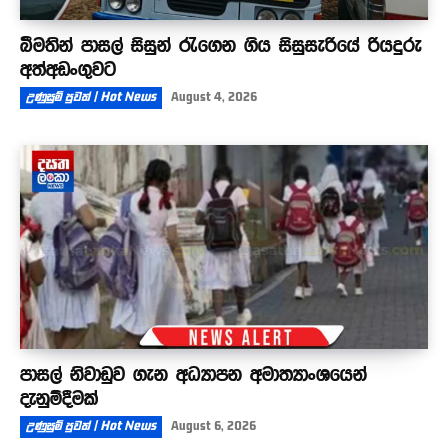
බීමතින් පාසල් සිසුන් රැගෙන ගිය සිසුසැරියේ රියදුරු
අත්අඩංගුවට
උණුසුම් පුවත් | Hot News
August 4, 2026
පාසල් නිවාඩුව ගැන අධ්‍යාපන අමාත්‍යාංශයෙන්
දැනුම්දීමක්
උණුසුම් පුවත් | Hot News
August 6, 2026