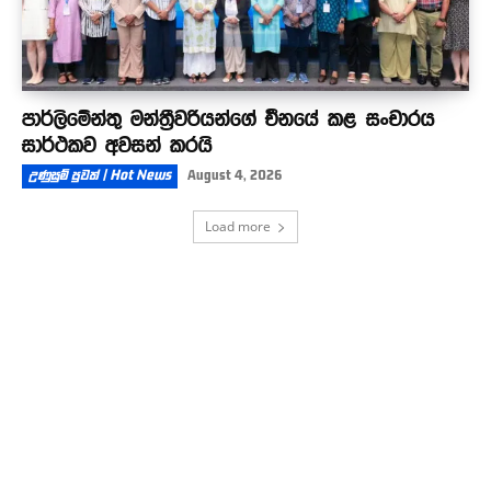
පාර්ලිමේන්තු මන්ත්‍රීවරියන්ගේ චීනයේ කළ සංචාරය
සාර්ථකව අවසන් කරයි
උණුසුම් පුවත් | Hot News
August 4, 2026
Load more