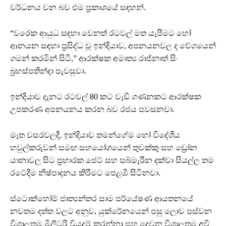
වර්ධනය වන බව එම ප්‍රකාශයේ සඳහන්.
“වරෙක ආයුධ සඳහා වෙනත් රටවල් මත යැපීමට හෝ
ආනයන සඳහා ප්‍රසිද්ධ වූ ඉන්දියාව, අපනයනවල ද වේගයෙන්
ගමන් කරමින් සිටී,” ආරක්ෂක අමාත්‍ය රාජ්නාත් සිං
බ්‍රහස්පතින්දා පැවසුවා.
ඉන්දියාව දැනට රටවල් 80 කට වැඩි ගණනකට ආරක්ෂක
උපකරණ අපනයනය කරන බව රජය පවසනවා.
මෑත වසරවලදී, ඉන්දියාව තමන්ගේම හෝ විදේශීය
හවුල්කරුවන් සමඟ සහයෝගයෙන් තුවක්කු සහ ඩ්‍රෝන
යානාවල සිට ප්‍රහාරක ජෙට් සහ සබ්මැරීන දක්වා සියල්ල තම
රටේදීම නිෂ්පාදනය කිරීමට පෙළඹී සිටිනවා.
ස්ටොක්හෝම් ජාත්‍යන්තර සාම පර්යේෂණ ආයතනයේ
නවතම දත්ත වලට අනුව, යුක්රේනයෙන් පසු ලොව පස්වන
විශාලතම මිලිටරි වියදම් කරන්නා සහ දෙවන විශාලතම අවි