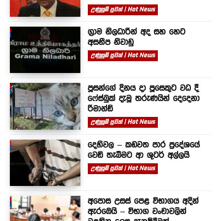
උණුසුම් පුවත් | Hot News
ග්‍රාම නිලධාරීන් අද සහ හෙට
අසනීප නිවාඩු
උණුසුම් පුවත් | Hot News
පූසන්ගේ දිනය දා පූසෙකුට වධ දී
ෆේස්බුක් දැමූ තරුණයින් දෙදෙනා
රිමාන්ඩ්
උණුසුම් පුවත් | Hot News
දෙහිවල – කඩවත පාර ප්‍රදේශයේ
වෙඩි තැබීමට ආ ශූටර් අල්ලයි
උණුසුම් පුවත් | Hot News
අපොස උසස් පෙළ විභාගය අදින්
ඇරඹෙයි – විභාග වංචාවලින්