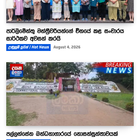
පාර්ලිමේන්තු මන්ත්‍රීවරියන්ගේ චීනයේ කළ සංචාරය
සාර්ථකව අවසන් කරයි
උණුසුම් පුවත් | Hot News
August 4, 2026
පල්ලන්සේන බන්ධනාගාරයේ නොසන්සුන්තාවයක්