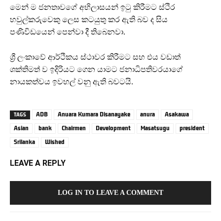
මෙන් ම ජනතාවගේ අභිලාසයන් ඉටු කිරීමට ස්ථිර
හවුල්කරුවෙකු ලෙස කටයුතු කර ඇති බව ද සිය
පණිවිඩයෙන් පෙන්වා දී තිබෙනවා.
ශ්‍රී ලංකාවේ ආර්ථිකය ස්ථාවර කිරීමට සහ එය වඩාත්
ශක්තිමත් ව ඉදිරියට ගෙන යාමට ජනාධිපතිවරයාගේ
නායකත්වය ඉවහල් වනු ඇති බවටයි.
ADB
Anuara Kumara Disanayake
anura
Asakawa
TAGS
Asian
bank
Chairmen
Development
Masatsugu
president
Srilanka
Wished
LEAVE A REPLY
LOG IN TO LEAVE A COMMENT