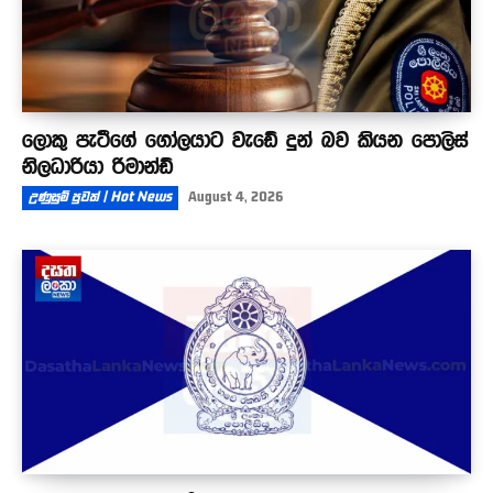
ලොකු පැටීගේ ගෝලයාට වැඩේ දුන් බව කියන පොලිස්
නිලධාරියා රිමාන්ඩ්
උණුසුම් පුවත් | Hot News
August 4, 2026