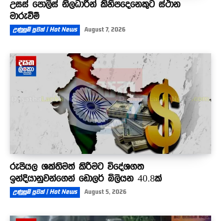
උසස් පොලිස් නිලධාරීන් කිහිපදෙනෙකුට ස්ථාන
මාරුවීම්
උණුසුම් පුවත් | Hot News
August 7, 2026
රුපියල ශක්තිමත් කිරීමට විදේශගත
ඉන්දියානුවන්ගෙන් ඩොලර් බිලියන 40.8ක්
උණුසුම් පුවත් | Hot News
August 5, 2026