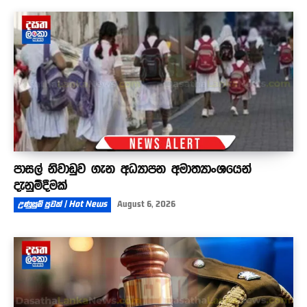
පාසල් නිවාඩුව ගැන අධ්‍යාපන අමාත්‍යාංශයෙන්
දැනුම්දීමක්
උණුසුම් පුවත් | Hot News
August 6, 2026