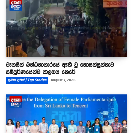
මැගසින් බන්ධනාගාරයේ ඇති වූ නොසන්සුන්තාව
සම්පූර්ණයෙන්ම පාලනය කෙරේ
ප්‍රධාන පුවත් | Top Stories
August 7, 2026