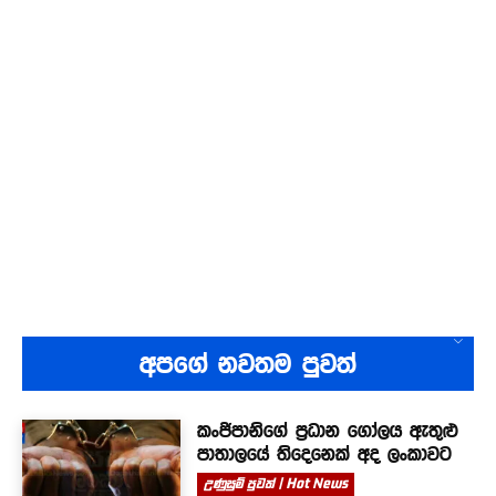
අපගේ නවතම පුවත්
කංජිපානිගේ ප්‍රධාන ගෝලය ඇතුළු
පාතාලයේ තිදෙනෙක් අද ලංකාවට
උණුසුම් පුවත් | Hot News