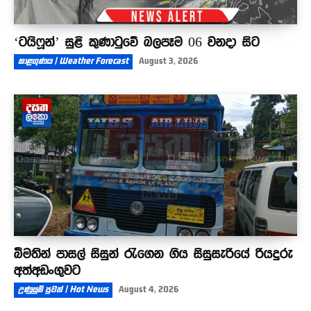
‘ටයිෆූන්’ සුළි කුණාටුවේ බලපෑම 06 වනදා සිට
කාළගුණය | Weather Forecast
August 3, 2026
බීමතින් පාසල් සිසුන් රැගෙන ගිය සිසුසැරියේ රියදුරු
අත්අඩංගුවට
උණුසුම් පුවත් | Hot News
August 4, 2026