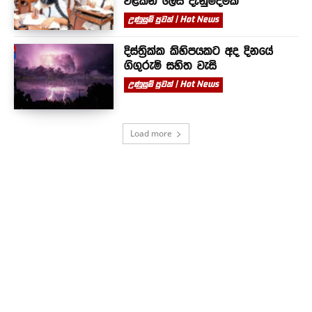
වළකින ලෙස දැනුම්දීමක්
උණුසුම් පුවත් | Hot News
දිස්ත්‍රික්ක කිහිපයකට අද දිනයේ
ගිගුරුම් සහිත වැසි
උණුසුම් පුවත් | Hot News
Load more