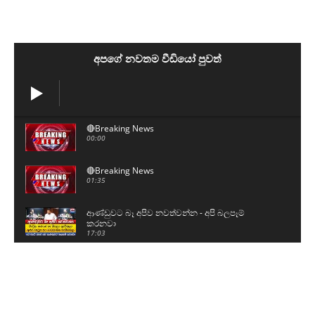
අපගේ නවතම වීඩියෝ පුවත්
🔴Breaking News
00:00
🔴Breaking News
01:35
ආණ්ඩුවට බෑ අපිව නවත්වන්න - අපි බලපෑම්
කරනවා
17:03
ග්‍රාම නිලධාරීන්ට ලෙඩ වෙයි - දැවැන්ත වැඩ
වර්ජනයක
00:49
ඉස්සරහට රැල්ලක් ඇතිවෙයි - අපි ඒකට නායකත්වය
දෙනවා