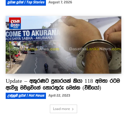
ප්‍රධාන පුවත් | Top Stories
August 7, 2026
Update – අකුරණට ප්‍රහාරයක් කියා 118 අමතා රටම
ඇවිලූ මව්ලවිගේ තොරතුරු මෙන්න (වීඩියෝ)
උණුසුම් පුවත් | Hot News
April 22, 2023
Load more