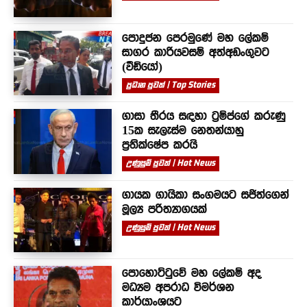
පොදුජන පෙරමුණේ මහ ලේකම්
සාගර කාරියවසම් අත්අඩංගුවට
(වීඩියෝ)
ප්‍රධාන පුවත් | Top Stories
ගාසා තීරය සඳහා ට්‍රම්ප්ගේ කරුණු
15ක සැලැස්ම නෙතන්යාහු
ප්‍රතික්ෂේප කරයි
උණුසුම් පුවත් | Hot News
ගායක ගායිකා සංගමයට සජිත්ගෙන්
මූල්‍ය පරිත්‍යාගයක්
උණුසුම් පුවත් | Hot News
පොහොට්ටුවේ මහ ලේකම් අද
මධ්‍යම අපරාධ විමර්ශන
කාර්යාංශයට