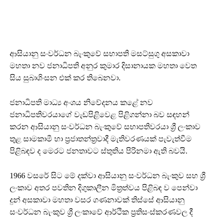
ආසියානු සංවර්ධන බැංකුවේ සභාපති මසට්සුගු අසකාවා
මහතා නව ජනාධිපති අනුර කුමාර දිසානායක මහතා වෙත
සිය සුබාශිංසන එක් කර තිබෙනවා.
ජනාධිපති මාධ්‍ය අංශය නිවේදනය කළේ නව
ජනාධිපතිවරයාගේ වැඩපිළිවෙළ පිළිගන්නා බව සඳහන්
කරන ආසියානු සංවර්ධන බැංකුවේ සභාපතිවරයා ශ්‍රී ලංකාව
තුළ සාමකාමී හා ප්‍රජාතන්ත්‍රවාදී මැතිවරණයක් පැවැත්වීම
පිළිබඳව ද මෙරට ජනතාවට ස්තුතිය පිරිනමා ඇති බවයි.
1966 වසරේ සිට මේ දක්වා ආසියානු සංවර්ධන බැංකුව සහ ශ්‍රී
ලංකාව අතර පවතින දිගුකාලීන මිත්‍රත්වය පිළිබඳ ව පෙන්වා
දුන් අසකාවා මහතා වසර ගණනාවක් තිස්සේ ආසියානු
සංවර්ධන බැංකුව ශ්‍රී ලංකාවේ ආර්ථික ප්‍රතිසංස්කරණවල දී