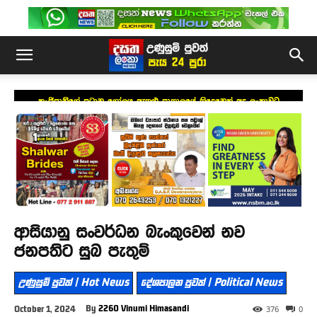
කංජිපානිගේ ප්‍රධාන ගෝලය ඇතුළු පාතාලයේ තිදෙනෙක් අද ලංකාවට
ආසියානු සංවර්ධන බැංකුවෙන් නව
ජනපතිට සුබ පැතුම්
උණුසුම් පුවත් | Hot News
දේශපාලන පුවත් | Political News
By
2260 Vinumi Himasandi
October 1, 2024
376
0