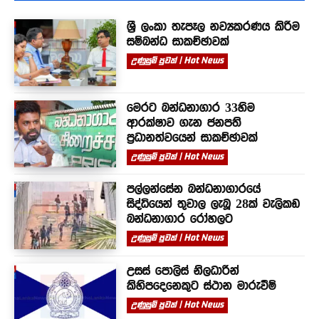
ශ්‍රී ලංකා තැපෑල නව්‍යකරණය කිරීම
සම්බන්ධ සාකච්ඡාවක්
උණුසුම් පුවත් | Hot News
මෙරට බන්ධනාගාර 33හිම
ආරක්ෂාව ගැන ජනපති
ප්‍රධානත්වයෙන් සාකච්ඡාවක්
උණුසුම් පුවත් | Hot News
පල්ලන්සේන බන්ධනාගාරයේ
සිද්ධියෙන් තුවාල ලැබූ 28ක් වැලිකඩ
බන්ධනාගාර රෝහලට
උණුසුම් පුවත් | Hot News
උසස් පොලිස් නිලධාරීන්
කිහිපදෙනෙකුට ස්ථාන මාරුවීම්
උණුසුම් පුවත් | Hot News