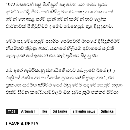
1972 වසරෙන් පසු මිනිසුන් සඳ වෙත යන මෙම ප්‍රථම
අවස්ථාවේදී, මීට පෙර කිසිදු මානවයෙකු අභ්‍යවකාශයේ
ගමන් නොකළ තරම් දුරක් ගමන් කරමින් නව ලෝක
වාර්තාවක් පිහිටුවීමට ද මෙම මෙහෙයුම තුළ දී සූදානම්.
මෙම සඳ මෙහෙයුම පසුගිය පෙබරවාරි මාසයේ දී සිදුකිරීමට
නියමිතව තිබුණු අතර, යානයේ හීලියම් ප්‍රවාහයේ පැවති
ගැටලුවක් හේතුවෙන් එය කල් දැමීමට සිදු වුණා.
මේ අතර ඇමරිකානු ජනාධිපති එරට වේලාවේ ඊයේ (01)
රාත්‍රියේ ජාතිය අමතා විශේෂ ප්‍රකාශයක් සිදුකළ අතර, එම
ප්‍රකාශය ආරම්භ කිරීමට පෙර ඔහු මෙම සඳ මෙහෙයුම සඳහා
එක්ව සිටින කණ්ඩායම්වලට ඔහු සුබපැතුම් එක්කර සිටියා.
Artemis II
lka
Sri Lanka
sri lanka news
Srilanka
TAGS
LEAVE A REPLY