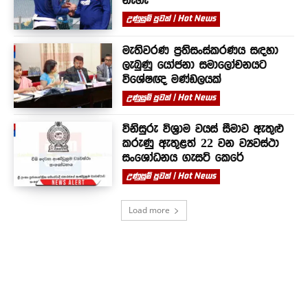
නැහැ
උණුසුම් පුවත් | Hot News
මැතිවරණ ප්‍රතිසංස්කරණය සඳහා
ලැබුණු යෝජනා සමාලෝචනයට
විශේෂඥ මණ්ඩලයක්
උණුසුම් පුවත් | Hot News
විනිසුරු විශ්‍රාම වයස් සීමාව ඇතුළු
කරුණු ඇතුළත් 22 වන ව්‍යවස්ථා
සංශෝධනය ගැසට් කෙරේ
උණුසුම් පුවත් | Hot News
Load more