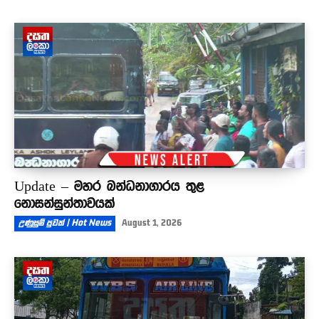
Update – මහර බන්ධනාගාරය තුළ
නොසන්සුන්තාවයක්
උණුසුම් පුවත් | Hot News
August 1, 2026