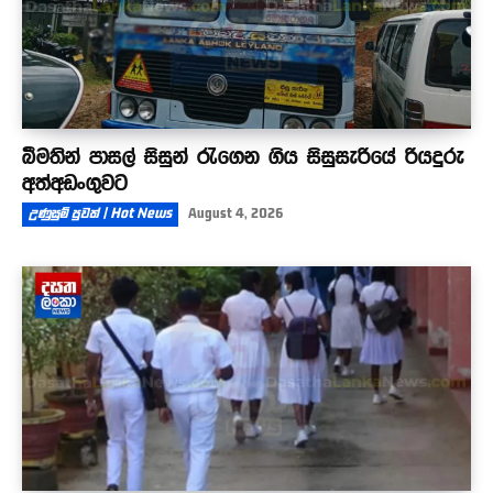
බීමතින් පාසල් සිසුන් රැගෙන ගිය සිසුසැරියේ රියදුරු
අත්අඩංගුවට
උණුසුම් පුවත් | Hot News
August 4, 2026