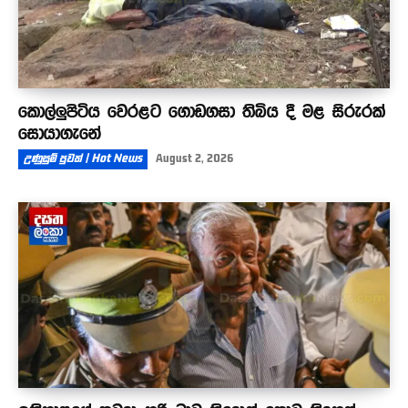
කොල්ලුපිටිය වෙරළට ගොඩගසා තිබිය දී මළ සිරුරක්
සොයාගැනේ
උණුසුම් පුවත් | Hot News
August 2, 2026