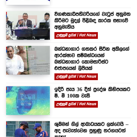
විගණකාධිපතිවරියගේ වැටුප් අනුමත
කිරීමට මුදල් පිළිබඳ කාරක සභාවේ
අනුමැතිය
උණුසුම් පුවත් | Hot News
බන්ධනාගාර ගතකර සිටින අකිලගේ
ආරක්ෂාව සම්බන්ධයෙන්
බන්ධනාගාර කොමසාරිස්ට
එජාපයෙන් ලිපියක්
උණුසුම් පුවත් | Hot News
ඉදිරි පැය 36 දීත් ප්‍රදේශ කිහිපයකට
මි. මී 100ක වැසි
උණුසුම් පුවත් | Hot News
ශුබ්මන් ගිල් ආබාධයකට ලක්වෙයි –
අද පැවැත්වෙන පුහුණු තරගයටත්