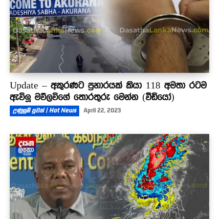
Update – අකුරණට ප්‍රහාරයක් කියා 118 අමතා රටම
ඇවිලූ මව්ලවිගේ තොරතුරු මෙන්න (වීඩියෝ)
උණුසුම් පුවත් | Hot News
April 22, 2023