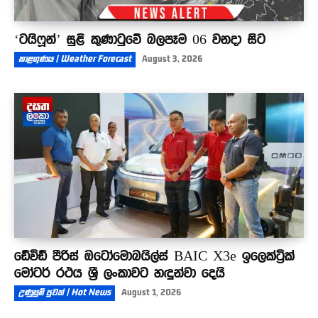
‘ටයිෆූන්’ සුළි කුණාටුවේ බලපෑම 06 වනදා සිට
කාළගුණය | Weather Forecast
August 3, 2026
ඩේවිඩ් පීරිස් ඔටෝමොබයිල්ස් BAIC X3e ඉලෙක්ට්‍රික්
මෝටර් රථය ශ්‍රී ලංකාවට හඳුන්වා දෙයි
උණුසුම් පුවත් | Hot News
August 1, 2026