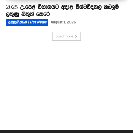
2025 උ.පෙළ විභාගයට අදාළ විශ්වවිද්‍යාල කඩඉම්
ලකුණු නිකුත් කෙරේ
උණුසුම් පුවත් | Hot News
August 1, 2026
Load more