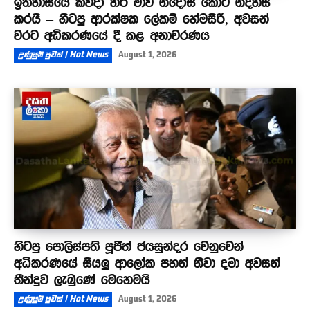
ඉතිහාසයේ කවදා හරි මාව නිදොස් කොට නිදහස්
කරයි – හිටපු ආරක්ෂක ලේකම් හේමසිරි, අවසන්
වරට අධිකරණයේ දී කළ අනාවරණය
උණුසුම් පුවත් | Hot News
August 1, 2026
හිටපු පොලිස්පති පූජිත් ජයසුන්දර වෙනුවෙන්
අධිකරණයේ සියලු ආලෝක පහන් නිවා දමා අවසන්
තීන්දුව ලැබුණේ මෙහෙමයි
උණුසුම් පුවත් | Hot News
August 1, 2026