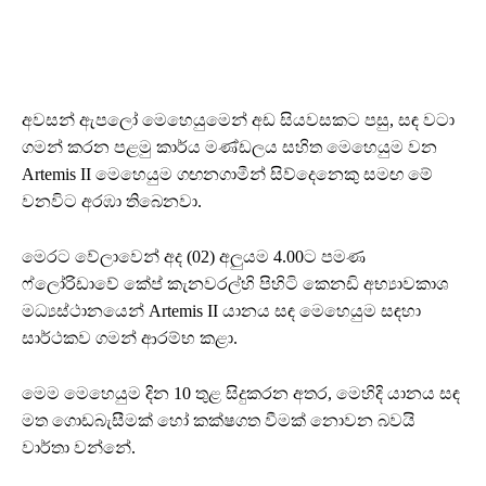
අවසන් ඇපලෝ මෙහෙයුමෙන් අඩ සියවසකට පසු, සඳ වටා
ගමන් කරන පළමු කාර්ය මණ්ඩලය සහිත මෙහෙයුම වන
Artemis II මෙහෙයුම ගඟනගාමීන් සිව්දෙනෙකු සමඟ මේ
වනවිට අරඹා තිබෙනවා.
මෙරට වේලාවෙන් අද (02) අලුයම 4.00ට පමණ
ෆ්ලෝරිඩාවේ කේප් කැනවරල්හි පිහිටි කෙනඩි අභ්‍යාවකාශ
මධ්‍යස්ථානයෙන් Artemis II යානය සඳ මෙහෙයුම සඳහා
සාර්ථකව ගමන් ආරම්භ කළා.
මෙම මෙහෙයුම දින 10 තුළ සිදුකරන අතර, මෙහිදි යානය සඳ
මත ගොඩබැසීමක් හෝ කක්ෂගත වීමක් නොවන බවයි
වාර්තා වන්නේ.