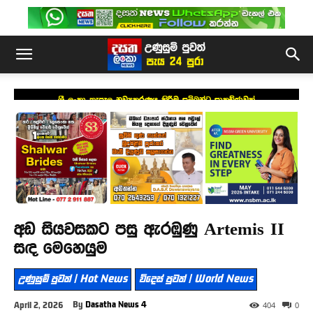
ශ්‍රී ලංකා තැපෑල නව්‍යකරණය කිරීම සම්බන්ධ සාකච්ඡාවක්
අඩ සියවසකට පසු ඇරඹුණු Artemis II
සඳ මෙහෙයුම
උණුසුම් පුවත් | Hot News
විදෙස් පුවත් | World News
By
Dasatha News 4
April 2, 2026
404
0