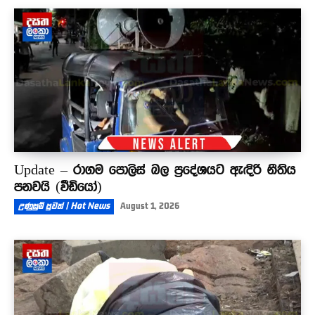
Update – රාගම පොලිස් බල ප්‍රදේශයට ඇඳිරි නීතිය
පනවයි (වීඩියෝ)
උණුසුම් පුවත් | Hot News
August 1, 2026