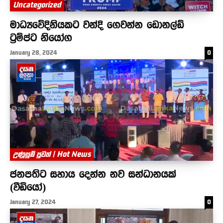
Uncategorized
මාධ්‍යවේදිනියකට වන්දි ගෙවන්න ඩොනල්ඩ්
ට්‍රම්ප්ට නියෝග
January 28, 2024
0
උණුසුම් පුවත් | Hot News
ජනපතිට සහාය දෙන්න නව සන්ධානයක්
(වීඩියෝ)
January 27, 2024
0