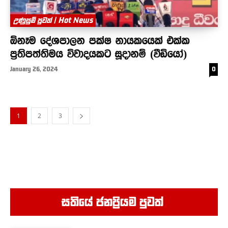
උණුසුම් පුවත් | Hot News
ඕනෑම දේශපාලන පක්ෂ නායකයෙක් එක්ක
ප්‍රතිපත්තිමය විවාදයකට සූදානම් (වීඩියෝ)
January 26, 2024
0
1
2
3
සතියේ ජනප්‍රියම පුවත් ‍