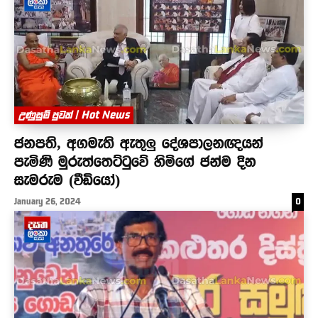
උණුසුම් පුවත් | Hot News
ජනපති, අගමැති ඇතුලු දේශපාලනඥයන්
පැමිණි මුරුත්තෙට්ටුවේ හිමිගේ ජන්ම දින
සැමරුම (වීඩියෝ)
January 26, 2024
0