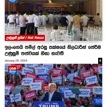
උණුසුම් පුවත් | Hot News
ඉලංගෙයි තමිල් අරසු පක්ෂයේ නිලධාරීන් තේරීම
උණුසුම් තත්වයක් නිසා නැවතී
January 28, 2024
0