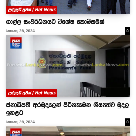
උණුසුම් පුවත් | Hot News
ගාල්ල සංවර්ධනයට විශේෂ කොමිසමක්
January 28, 2024
0
උණුසුම් පුවත් | Hot News
ජනාධිපති අරමුදලෙන් පිරිනැමෙන ශිෂ්‍යත්ව මුදල
ඉහළට
January 28, 2024
0