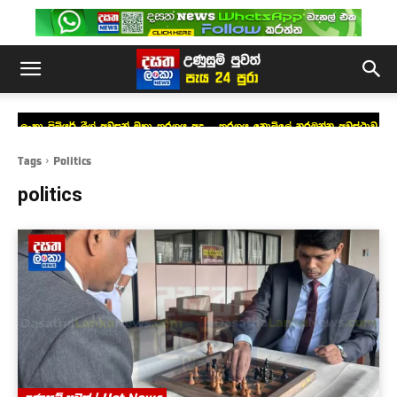
ලංකා ප්‍රිමියර් ලීග් අවසන් මහා තරගය අද – තරගය නොමිලේ නරඹන්න අවස්ථාව
Tags
Politics
politics