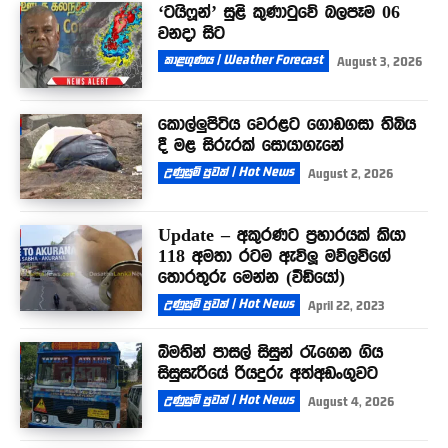
‘ටයිෆූන්’ සුළි කුණාටුවේ බලපෑම 06
වනදා සිට
කාළගුණය | Weather Forecast
August 3, 2026
කොල්ලුපිටිය වෙරළට ගොඩගසා තිබිය
දී මළ සිරුරක් සොයාගැනේ
උණුසුම් පුවත් | Hot News
August 2, 2026
Update – අකුරණට ප්‍රහාරයක් කියා
118 අමතා රටම ඇවිලූ මව්ලවිගේ
තොරතුරු මෙන්න (වීඩියෝ)
උණුසුම් පුවත් | Hot News
April 22, 2023
බීමතින් පාසල් සිසුන් රැගෙන ගිය
සිසුසැරියේ රියදුරු අත්අඩංගුවට
උණුසුම් පුවත් | Hot News
August 4, 2026