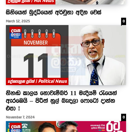
උණුසුම් පුවත් | Hot News
සිහියෙන් බුද්ධියෙන් අර්චුනා අදින චෙස්
March 12, 2025
0
දේශපාලන පුවත් | Political News
නිහඬ කාලය නොවැම්බර් 11 මැදියම් රැයෙන්
ඇරඹෙයි – පිරිත් නූල් බැඳලා ෆොටෝ දාන්න
එපා !
November 7, 2024
0