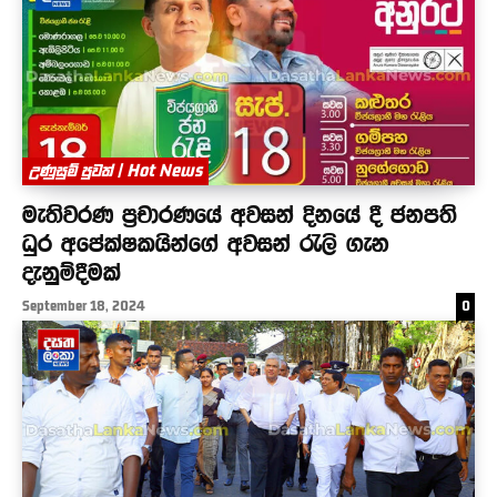
උණුසුම් පුවත් | Hot News
මැතිවරණ ප්‍රචාරණයේ අවසන් දිනයේ දී ජනපති
ධුර අපේක්ෂකයින්ගේ අවසන් රැලි ගැන
දැනුම්දීමක්
September 18, 2024
0