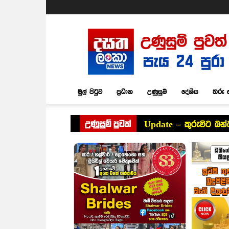
Dasatha
Lanka
News
මුල් පිටුව
ප්‍රධාන
උණුසුම්
දේශීය
තරු 
උණුසුම් පුවත්
Update – කුරුවිට බන