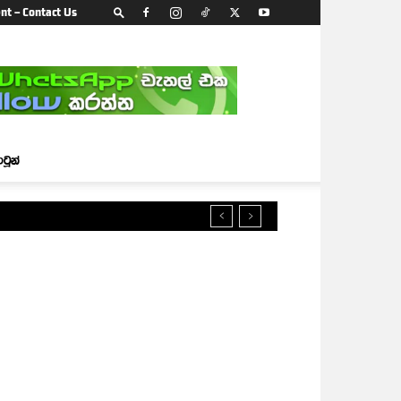
nt – Contact Us
ාටූන්