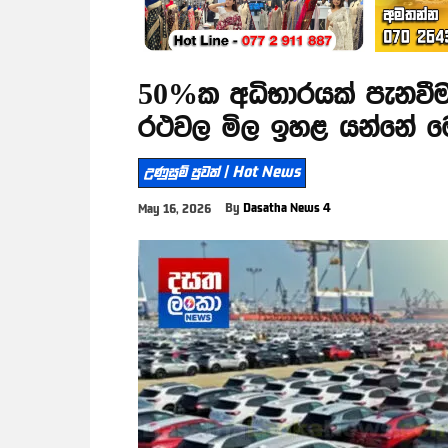
50%ක අධිභාරයක් පැනවී
රථවල මිල ඉහළ යන්නේ ම
උණුසුම් පුවත් | Hot News
By
Dasatha News 4
May 16, 2026