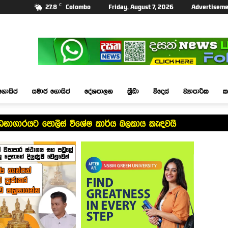
C
27.8
Colombo
Friday, August 7, 2026
Advertiseme
ගොසිප්
සමාජ ගොසිප්
දේශපාලන
ක්‍රීඩා
විදෙස්
ව්‍යාපාරික
ක
්ධනාගාරයට පොලිස් විශේෂ කාර්ය බලකාය කැඳවයි