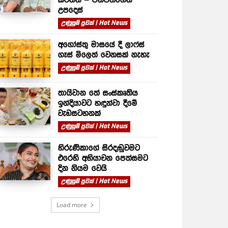
උපදෙස්
උණුසුම් පුවත් | Hot News
අගෝස්තු මාසයේ දී ලාෆ්ස්
ගෑස් මිලෙත් වෙනසක් නැහැ
උණුසුම් පුවත් | Hot News
තායිවාන තේ සංස්කෘතිය
ඉන්දියාවට හඳුන්වා දීමේ
වැඩසටහනක්
උණුසුම් පුවත් | Hot News
හිරුණිකාගේ සිරදඬුවමට
එරෙහි අභියාචන පෙත්සමට
දින නියම වෙයි
උණුසුම් පුවත් | Hot News
Load more