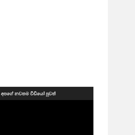
අපගේ නවතම වීඩියෝ පුවත්