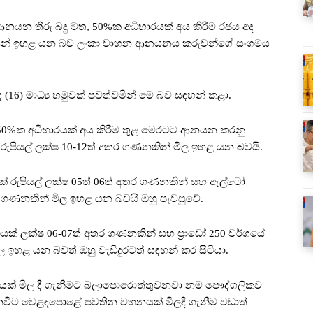
න තීරු බදු මත, 50%ක අධිභාරයක් අය කිරීම රජය අද
මිල ගණන් ඉහළ යන බව ලංකා වාහන ආනයනය කරුවන්ගේ සංගමය
 (16) මාධ්‍ය හමුවක් පවත්වමින් මේ බව සඳහන් කළා.
 50%ක අධිභාරයක් අය කිරීම තුළ මෙරටට ආනයන කරනු
ුපියල් ලක්ෂ 10-12ත් අතර ගණනකින් මිල ඉහළ යන බවයි.
් රුපියල් ලක්ෂ 05ත් 06ත් අතර ගණනකින් සහ ඇල්ටෝ
තර ගණනකින් මිල ඉහළ යන බවයි ඔහු පැවසුවේ.
් ලක්ෂ 06-07ත් අතර ගණනකින් සහ ප්‍රාඩෝ 250 වර්ගයේ
ල ඉහළ යන බවත් ඔහු වැඩිදුරටත් සඳහන් කර සිටියා.
නයක් මිල දී ගැනීමට බලාපොරොත්තුවනවා නම් පෞද්ගලිකව
විට වෙළඳපොළේ පවතින වහනයක් මිලදී ගැනීම වඩාත්