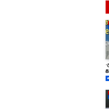
‘
ස
ක