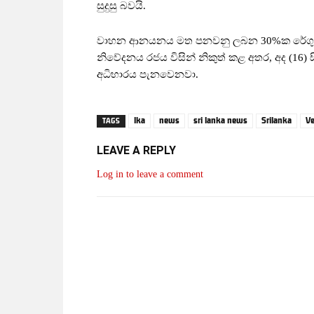
සුදුසු බවයි.
වාහන ආනයනය මත පනවනු ලබන 30%ක රේගු ආ
නිවේදනය රජය විසින් නිකුත් කළ අතර, අද (16) 
අධිභාරය පැනවෙනවා.
lka
news
sri lanka news
Srilanka
Ve
TAGS
LEAVE A REPLY
Log in to leave a comment