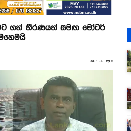
මට ගත් තීරණයත් සමඟ මෝටර්
ෙහෙමයි
1556
0