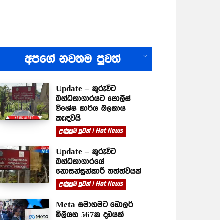
All
අපගේ නවතම පුවත්
Update – කුරුවිට
බන්ධනාගාරයට පොලිස්
විශේෂ කාර්ය බලකාය
කැඳවයි
උණුසුම් පුවත් | Hot News
Update – කුරුවිට
බන්ධනාගාරයේ
නොසන්සුන්කාරී තත්ත්වයක්
උණුසුම් පුවත් | Hot News
Meta සමාගමට ඩොලර්
මිලියන 567ක දඩයක්