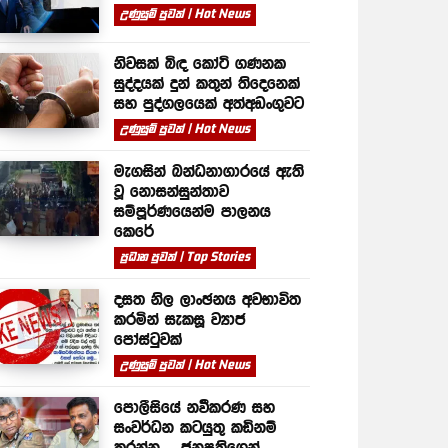
උණුසුම් පුවත් | Hot News
නිවසක් බිඳ කෝටි ගණනක
සුද්දයක් දුන් කතුන් තිදෙනෙක්
සහ පුද්ගලයෙක් අත්අඩංගුවට
උණුසුම් පුවත් | Hot News
මැගසින් බන්ධනාගාරයේ ඇති
වූ නොසන්සුන්තාව
සම්පූර්ණයෙන්ම පාලනය
කෙරේ
ප්‍රධාන පුවත් | Top Stories
දසත නිල ලාංඡනය අවභාවිත
කරමින් සැකසූ ව්‍යාජ
පෝස්ටුවක්
උණුසුම් පුවත් | Hot News
පොලීසියේ නවීකරණ සහ
සංවර්ධන කටයුතු කඩිනම්
කරන්න – ජනපතිගෙන්