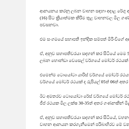
ආනයනය කරනු ලබන වාහන සඳහා අදාළ රේගු ආනය
(16) සිට ක්‍රියාත්මක කිරීම තුළ වාහනවල 
පවසනවා.
එම සංගමයේ සභාපති ඉන්දික සම්පත් මිරිංචිගේ අද
ඒ, අනුව සභාපතිවරයා සඳහන් කර සිටියේ මෙම
ලබන හොන්ඩා වෙසෙල් වර්ගයේ මෝටර් රථයක් ර
එමෙන්ම ටොයෝටා යාරිස් වර්ගයේ මෝටර් රථයක
වර්ගයේ මෝටර් රථයක් ද රුපියල් 05ත් 06ත් අ
ඊට අමතරව ටොයෝටා රේස් වර්ගයේ මෝටර් රථයක
ජීප් රථයක මිල ලක්ෂ 30-35ත් අතර ගණනකින් මි
ඒ, අනුව සභාපතිවරයා සඳහන් කර සිටියේ, වහ
වාහන ආනයන කරගැනීමෙන් පරිබාහිරව මේ වන