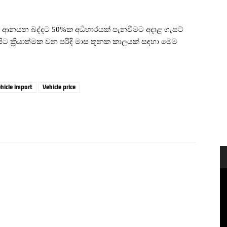
නයන බද්දට 50%ක අධිභාරයක් පැනවීමට අදාළ ගැසට්
සිට ක්‍රියාත්මක වන පරිදි මාස තුනක කාලයක් සඳහා මෙම
hicle import
Vehicle price