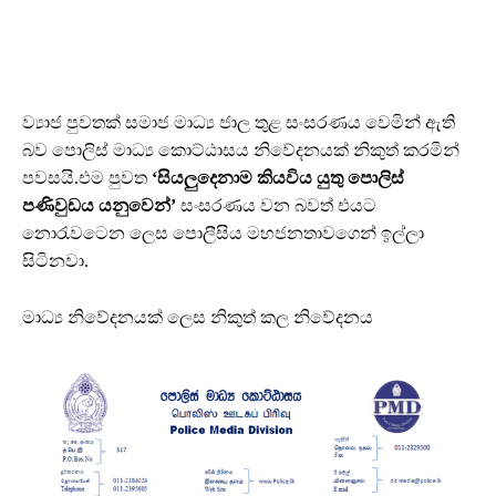
ව්‍යාජ පුවතක් සමාජ මාධ්‍ය ජාල තුළ සංසරණය වෙමින් ඇති
බව පොලිස් මාධ්‍ය කොට්ඨාසය නිවේදනයක් නිකුත් කරමින්
පවසයි.එම පුවත
‘සියලුදෙනාම කියවිය යුතු පොලිස්
පණිවුඩය යනුවෙන්’
සංසරණය වන බවත් එයට
නොරැවටෙන ලෙස පොලීසිය මහජනතාවගෙන් ඉල්ලා
සිටිනවා.
මාධ්‍ය නිවේදනයක් ලෙස නිකුත් කල නිවේදනය