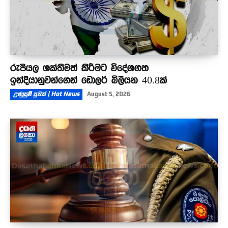
රුපියල ශක්තිමත් කිරීමට විදේශගත
ඉන්දියානුවන්ගෙන් ඩොලර් බිලියන 40.8ක්
උණුසුම් පුවත් | Hot News
August 5, 2026