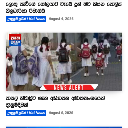
ලොකු පැටීගේ ගෝලයාට වැඩේ දුන් බව කියන පොලිස්
නිලධාරියා රිමාන්ඩ්
උණුසුම් පුවත් | Hot News
August 4, 2026
පාසල් නිවාඩුව ගැන අධ්‍යාපන අමාත්‍යාංශයෙන්
දැනුම්දීමක්
උණුසුම් පුවත් | Hot News
August 6, 2026