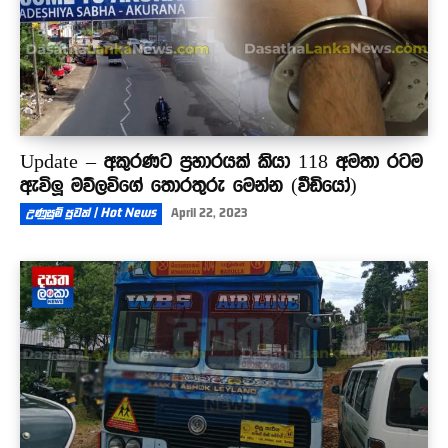
Update – අකුරණට ප්‍රහාරයක් කියා 118 අමතා රටම
ඇවිලූ මව්ලවිගේ තොරතුරු මෙන්න (වීඩියෝ)
උණුසුම් පුවත් | Hot News
April 22, 2023