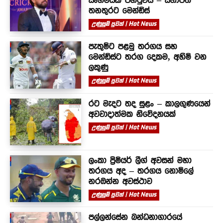
සංගමයක් පිහිටුවයි – සභාපති
තනතුරට මෙන්ඩිස්
උණුසුම් පුවත් | Hot News
පැතුම්ට පළමු තරගය සහ
මෙන්ඩිස්ට තරග දෙකම, අහිමි වන
ලකුණු
උණුසුම් පුවත් | Hot News
රට මැදට තද සුළං – කාලගුණයෙන්
අවවාදාත්මක නිවේදනයක්
උණුසුම් පුවත් | Hot News
ලංකා ප්‍රිමියර් ලීග් අවසන් මහා
තරගය අද – තරගය නොමිලේ
නරඹන්න අවස්ථාව
උණුසුම් පුවත් | Hot News
පල්ලන්සේන බන්ධනාගාරයේ