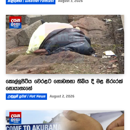
කාළගුණය | Weather Forecast
August 3, 2026
කොල්ලුපිටිය වෙරළට ගොඩගසා තිබිය දී මළ සිරුරක්
සොයාගැනේ
උණුසුම් පුවත් | Hot News
August 2, 2026