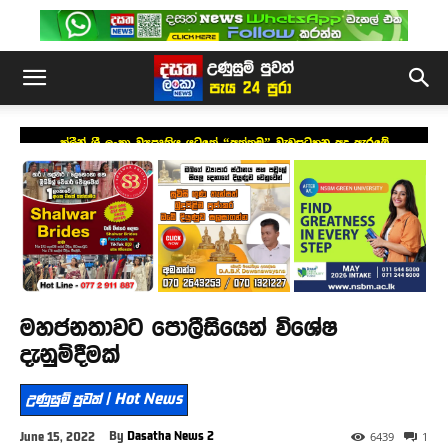
ක්ලීන් ශ්‍රී ලංකා ව්‍යපෘතිය යටතේ “අත්තම” වැඩසටහන අද ඇරඹේ
මහජනතාවට පොලීසියෙන් විශේෂ
දැනුම්දීමක්
උණුසුම් පුවත් | Hot News
By
Dasatha News 2
June 15, 2022
6439
1