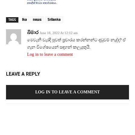
lka
news
Srilanka
TAGS
බිමාර
June 16, 2022 At 12:12 am
මෙවැනි වැරදි පුවත් ප්‍රචාරය කරන්නන්ට දඬුවම් නැද්ද? ඒ
ගැන විශේෂයෙන් සඳහන් කලයුතුයි.
Log in to leave a comment
LEAVE A REPLY
LOG IN TO LEAVE A COMMENT