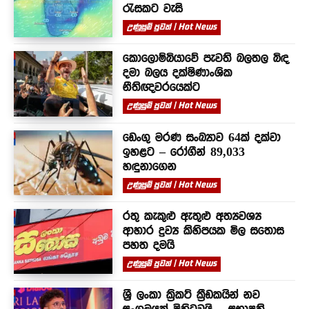
රැසකට වැසි
උණුසුම් පුවත් | Hot News
කොලොම්බියාවේ පැවති බලතල බිඳ
දමා බලය දක්ෂිණාංශික
නීතිඥවරයෙක්ට
උණුසුම් පුවත් | Hot News
ඩෙංගු මරණ සංඛ්‍යාව 64ක් දක්වා
ඉහළට – රෝගීන් 89,033
හඳුනාගෙන
උණුසුම් පුවත් | Hot News
රතු කැකුළු ඇතුළු අත්‍යවශ්‍ය
ආහාර ද්‍රව්‍ය කිහිපයක මිල සතොස
පහත දමයි
උණුසුම් පුවත් | Hot News
ශ්‍රී ලංකා ක්‍රිකට් ක්‍රීඩකයින් නව