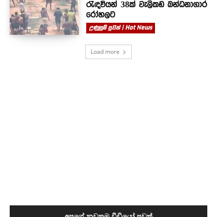
රැඳවියන් 38ක් වැලිකඩ බන්ධනාගාර
රෝහලට
උණුසුම් පුවත් | Hot News
Load more
අපගේ නවතම වීඩියෝ පුවත්