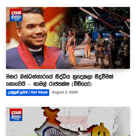
මහර බන්ධන්ගාරයේ සිද්ධිය හුදෙකලා සිදුවීමක්
නොවෙයි – නාමල් රාජපක්ෂ (වීඩියෝ)
උණුසුම් පුවත් | Hot News
August 2, 2026