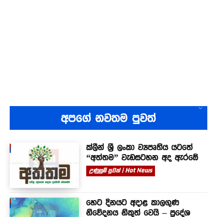
අපගේ නවතම පුවත්
ක්ලීන් ශ්‍රී ලංකා ව්‍යපෘතිය යටතේ
“අත්තම” වැඩසටහන අද ඇරඹේ
උණුසුම් පුවත් | Hot News
හෙට දිනයට අදාළ කාලගුණ
නිවේදනය නිකුත් වෙයි – ප්‍රදේශ