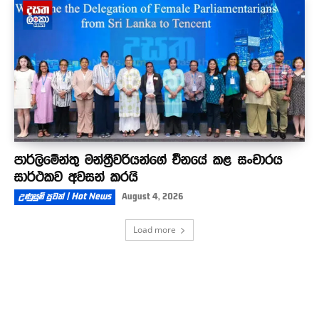
පාර්ලිමේන්තු මන්ත්‍රීවරියන්ගේ චීනයේ කළ සංචාරය
සාර්ථකව අවසන් කරයි
උණුසුම් පුවත් | Hot News
August 4, 2026
Load more