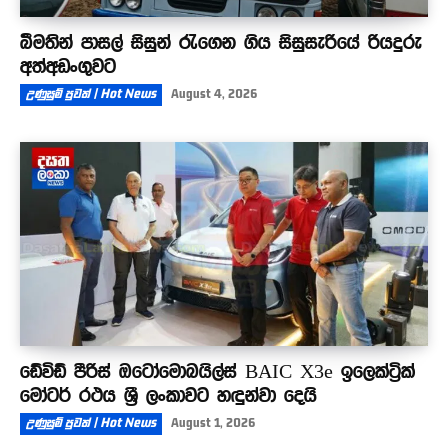
බීමතින් පාසල් සිසුන් රැගෙන ගිය සිසුසැරියේ රියදුරු
අත්අඩංගුවට
උණුසුම් පුවත් | Hot News
August 4, 2026
ඩේවිඩ් පීරිස් ඔටෝමොබයිල්ස් BAIC X3e ඉලෙක්ට්‍රික්
මෝටර් රථය ශ්‍රී ලංකාවට හඳුන්වා දෙයි
උණුසුම් පුවත් | Hot News
August 1, 2026