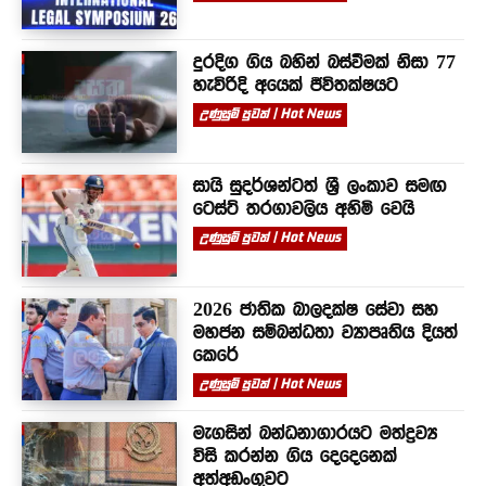
දුරදිග ගිය බහින් බස්වීමක් නිසා 77
හැවිරිදි අයෙක් ජීවිතක්ෂයට
උණුසුම් පුවත් | Hot News
සායි සුදර්ශන්ටත් ශ්‍රී ලංකාව සමඟ
ටෙස්ට් තරගාවලිය අහිමි වෙයි
උණුසුම් පුවත් | Hot News
2026 ජාතික බාලදක්ෂ සේවා සහ
මහජන සම්බන්ධතා ව්‍යාපෘතිය දියත්
කෙරේ
උණුසුම් පුවත් | Hot News
මැගසින් බන්ධනාගාරයට මත්ද්‍රව්‍ය
විසි කරන්න ගිය දෙදෙනෙක්
අත්අඩංගුවට