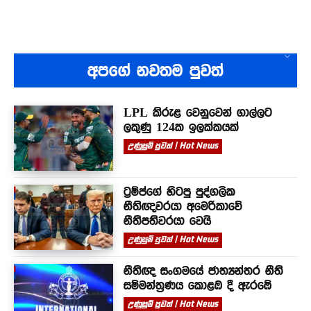
අපගේ නවතම පුවත්
LPL කිරුළ වෙනුවෙන් ගාල්ලට
ලකුණු 124ක ඉලක්කයක්
උණුසුම් පුවත් | Hot News
ට්‍රම්ප්ගේ හිටපු පුද්ගලික
නීතිඥවරයා අමෙරිකාවේ
නීතිපතිවරයා වෙයි
උණුසුම් පුවත් | Hot News
නීතිඥ සංගමයේ ජාත්‍යන්තර නීති
සම්මන්ත්‍රණය කොළඹ දී ඇරඹේ
උණුසුම් පුවත් | Hot News