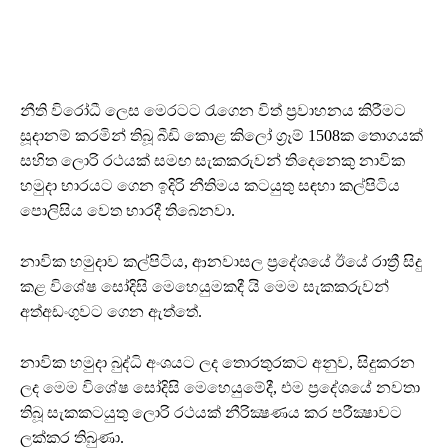
නීති විරෝධී ලෙස මෙරටට රැගෙන විත් ප්‍රවාහනය කිරීමට
සූදානම් කරමින් තිබූ බීඩි කොළ කිලෝ ග්‍රෑම් 1508ක තොගයක්
සහිත ලොරි රථයක් සමඟ සැකකරුවන් තිදෙනෙකු නාවික
හමුදා භාරයට ගෙන ඉදිරි නීතිමය කටයුතු සඳහා කල්පිටිය
පොලිසිය වෙත භාරදී තිබෙනවා.
නාවික හමුදාව කල්පිටිය, ආනවාසල ප්‍රදේශයේ ඊයේ රාත්‍රී සිදු
කළ විශේෂ සෝදිසි මෙහෙයුමකදී යි මෙම සැකකරුවන්
අත්අඩංගුවට ගෙන ඇත්තේ.
නාවික හමුදා බුද්ධි අංශයට ලද තොරතුරකට අනුව, සිදුකරන
ලද මෙම විශේෂ සෝදිසි මෙහෙයුමේදී, එම ප්‍රදේශයේ නවතා
තිබූ සැකකටයුතු ලොරි රථයක් නීරික්‍ෂණය කර පරීක්‍ෂාවට
ලක්කර තිබුණා.