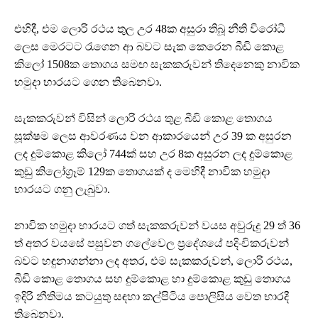
එහිදී, එම ලොරි රථය තුල උර 48ක අසුරා තිබූ නීති විරෝධී
ලෙස මෙරටට රැගෙන ආ බවට සැක කෙරෙන බීඩි කොළ
කිලෝ 1508ක ‍තොගය සමඟ සැකකරුවන් තිදෙනෙකු නාවික
හමුදා භාරයට ගෙන තිබෙනවා.
සැකකරුවන් විසින් ලොරි රථය තුළ බීඩි කොළ තොගය
සූක්ෂම ලෙස ආවරණය වන ආකාරයෙන් උර 39 ක අසුරන
ලද දුම්කොළ කිලෝ 744ක් සහ උර 8ක අසුරන ලද දුම්කොළ
කුඩු කිලෝග්‍රෑම් 129ක තොගයක් ද මෙහිදී නාවික හමුදා
භාරයට ගනු ලැබුවා.
නාවික හමුදා භාරයට ගත් සැකකරුවන් වයස අවුරුදු 29 ත් 36
ත් අතර වයසේ පසුවන ගලේවෙල ප්‍රදේශයේ පදිංචිකරුවන්
බවට හඳුනාගන්නා ලද අතර, එම සැකකරුවන්, ලොරි රථය,
බීඩි කොළ තොගය සහ දුම්කොළ හා දුම්කොළ කුඩු තොගය
ඉදිරි නීතිමය කටයුතු සඳහා කල්පිටිය පොලිසිය වෙත භාරදී
තිබෙනවා.