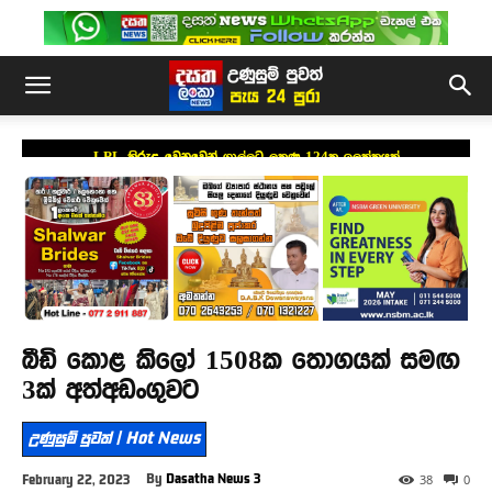
LPL කිරුළ වෙනුවෙන් ගාල්ලට ලකුණු 124ක ඉලක්කයක්
බීඩි කොළ කිලෝ 1508ක තොගයක් සමඟ
3ක් අත්අඩංගුවට
උණුසුම් පුවත් | Hot News
By
Dasatha News 3
February 22, 2023
38
0