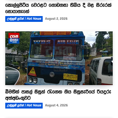
කොල්ලුපිටිය වෙරළට ගොඩගසා තිබිය දී මළ සිරුරක්
සොයාගැනේ
උණුසුම් පුවත් | Hot News
August 2, 2026
බීමතින් පාසල් සිසුන් රැගෙන ගිය සිසුසැරියේ රියදුරු
අත්අඩංගුවට
උණුසුම් පුවත් | Hot News
August 4, 2026