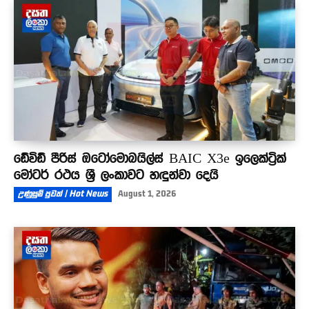
ඩේවිඩ් පීරිස් ඔටෝමොබයිල්ස් BAIC X3e ඉලෙක්ට්‍රික්
මෝටර් රථය ශ්‍රී ලංකාවට හඳුන්වා දෙයි
උණුසුම් පුවත් | Hot News
August 1, 2026