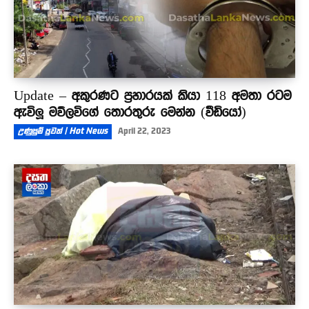
Update – අකුරණට ප්‍රහාරයක් කියා 118 අමතා රටම
ඇවිලූ මව්ලවිගේ තොරතුරු මෙන්න (වීඩියෝ)
උණුසුම් පුවත් | Hot News
April 22, 2023