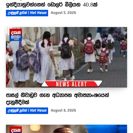
ඉන්දියානුවන්ගෙන් ඩොලර් බිලියන 40.8ක්
උණුසුම් පුවත් | Hot News
August 5, 2026
පාසල් නිවාඩුව ගැන අධ්‍යාපන අමාත්‍යාංශයෙන්
දැනුම්දීමක්
උණුසුම් පුවත් | Hot News
August 6, 2026