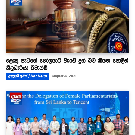
ලොකු පැටීගේ ගෝලයාට වැඩේ දුන් බව කියන පොලිස්
නිලධාරියා රිමාන්ඩ්
උණුසුම් පුවත් | Hot News
August 4, 2026