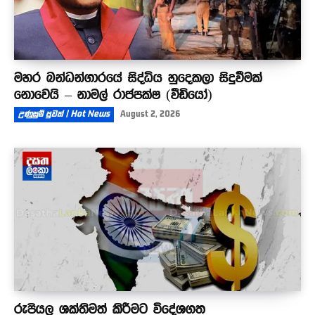
මහර බන්ධන්ගාරයේ සිද්ධිය හුදෙකලා සිදුවීමක්
නොවෙයි – නාමල් රාජපක්ෂ (වීඩියෝ)
උණුසුම් පුවත් | Hot News
August 2, 2026
රුපියල ශක්තිමත් කිරීමට විදේශගත