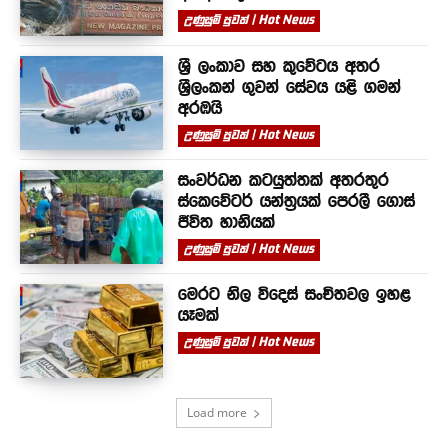
උණුසුම් පුවත් | Hot News
ශ්‍රී ලංකාව සහ කුවේටය අතර
ශ්‍රීලංකන් ගුවන් සේවය යළි ගමන්
අරඹයි
උණුසුම් පුවත් | Hot News
සංවර්ධන කටයුත්තක් අතරතුර
ස්කෙවේටර් යන්ත්‍රයක් පෙරලී ගොස්
ජීවිත හානියක්
උණුසුම් පුවත් | Hot News
මෙරට නිල විදෙස් සංචිතවල ඉහළ
යෑමක්
උණුසුම් පුවත් | Hot News
Load more