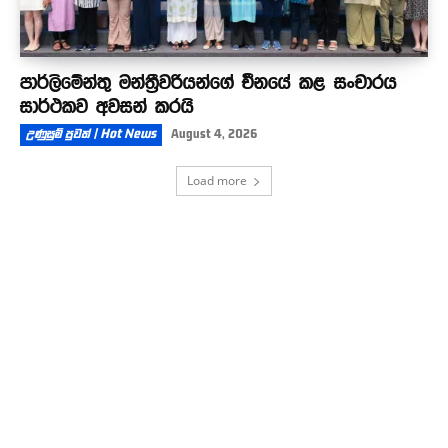
පාර්ලිමේන්තු මන්ත්‍රීවරියන්ගේ චීනයේ කළ සංචාරය
සාර්ථකව අවසන් කරයි
උණුසුම් පුවත් | Hot News
August 4, 2026
Load more