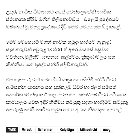
උතුරු නාවික විධානයට අයත් වෙත්තලකේනි නාවික
ස්ථානගත කිරීම මගින් කිලිනොච්චිය – චලෙයි ප්‍රදේශයට
ඔබ්බෙන් වූ මුහුදු ප්‍රදේශයේ දීයි මෙම මෙහෙයුම සිදු කළේ.
මෙම මෙ‍හෙයුම් මගින් නාවික හමුදා භාරයට ගැනුණු
සැකකරුවන් අවුරුදු 18 ත් 61 ත් අතර වයසේ පසුවන
වව්නියා, මුලිතිව්, යාපනය, කල්පිටිය, ත්‍රිකුණාමලය සහ
කින්නියා යන ප්‍රදේශයන්හි පදිංචිකරුවන්.
එම සැකකරුවන් සමග ඩිංගි යාත්‍රා සහ නීතිවිරෝධී ධීවර
ආම්පන්න යාපනය සහ පුත්තලම ධීවර හා ජලජ සම්පත්
දෙපාර්තමේන්තු කාර්යාල වෙත සහ කොඩ්බේ ධීවර පරීක්‍ෂක
කාර්යාලය වෙත ඉදිරි නීතිමය කටයුතු සඳහා භාරදීමට කටයුතු
කෙරුණු බවයි නාවික හමුදා මාධ්‍ය අංශය නිවේදනය කළේ.
Arrest
fishermen
Kalpitiya
kilinochchi
navy
TAGS