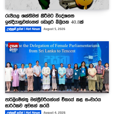
රුපියල ශක්තිමත් කිරීමට විදේශගත
ඉන්දියානුවන්ගෙන් ඩොලර් බිලියන 40.8ක්
උණුසුම් පුවත් | Hot News
August 5, 2026
පාර්ලිමේන්තු මන්ත්‍රීවරියන්ගේ චීනයේ කළ සංචාරය
සාර්ථකව අවසන් කරයි
උණුසුම් පුවත් | Hot News
August 4, 2026