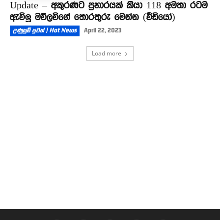
Update – අකුරණට ප්‍රහාරයක් කියා 118 අමතා රටම
ඇවිලූ මව්ලවිගේ තොරතුරු මෙන්න (වීඩියෝ)
උණුසුම් පුවත් | Hot News
April 22, 2023
Load more