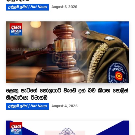
උණුසුම් පුවත් | Hot News
August 6, 2026
ලොකු පැටීගේ ගෝලයාට වැඩේ දුන් බව කියන පොලිස්
නිලධාරියා රිමාන්ඩ්
උණුසුම් පුවත් | Hot News
August 4, 2026