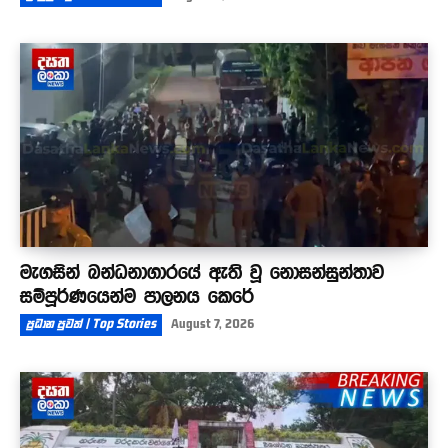
මැගසින් බන්ධනාගාරයේ ඇති වූ නොසන්සුන්තාව
සම්පූර්ණයෙන්ම පාලනය කෙරේ
ප්‍රධාන පුවත් | Top Stories
August 7, 2026