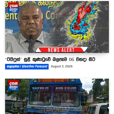
කරනවා
10:40
‘ටයිෆූන්’ සුළි කුණාටුවේ බලපෑම 06 වනදා සිට
කාළගුණය | Weather Forecast
August 3, 2026