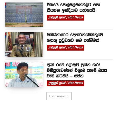
චීනයේ පොලිසිලිකන්වලට එපා
කියන්න ඉන්දියාව සැරසෙයි
උණුසුම් පුවත් | Hot News
බන්ධනාගාර දෙපාර්තමේන්තුවේ
ලොකු පුටුවකට නව පත්වීමක්
උණුසුම් පුවත් | Hot News
දැන් රටේ ලොකුම ප්‍රශ්න ගරු
විනිසුරුවන්ගේ විශ්‍රාම යාමේ වයස
වැඩි කිරීමයි – සජිත්
උණුසුම් පුවත් | Hot News
Load more