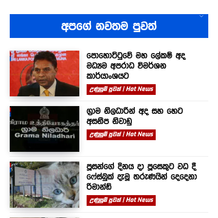
අපගේ නවතම පුවත්
පොහොට්ටුවේ මහ ලේකම් අද
මධ්‍යම අපරාධ විමර්ශන
කාර්යාංශයට
උණුසුම් පුවත් | Hot News
ග්‍රාම නිලධාරීන් අද සහ හෙට
අසනීප නිවාඩු
උණුසුම් පුවත් | Hot News
පූසන්ගේ දිනය දා පූසෙකුට වධ දී
ෆේස්බුක් දැමූ තරුණයින් දෙදෙනා
රිමාන්ඩ්
උණුසුම් පුවත් | Hot News