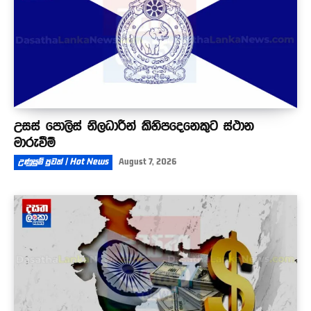
උසස් පොලිස් නිලධාරීන් කිහිපදෙනෙකුට ස්ථාන
මාරුවීම්
උණුසුම් පුවත් | Hot News
August 7, 2026