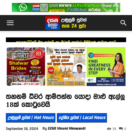
පොහොට්ටුවේ මහ ලේකම් අද මධ්‍යම අපරාධ විමර්ශන කාර්යාංශයට
තහනම් ධීවර ආම්පන්න යොදා මාළු ඇල්ලූ
18ක් කොටුවෙයි
උණුසුම් පුවත් | Hot News
දේශීය පුවත් | Local News
By
2260 Vinumi Himasandi
September 16, 2024
58
0