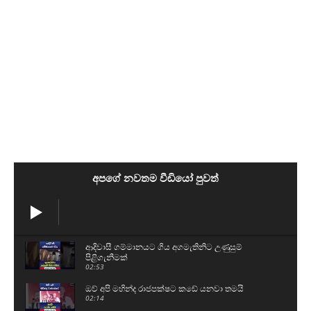
අපගේ නවතම වීඩියෝ පුවත්
ආදිවාසී ගම්මානයට ගිය අගමැතිනිට උණුසුම්
පිළිගැනීමක්
02:53
ඔව් අපි මහින්ද රාජපක්ෂට කඩේ යනවා තමයි
02:14