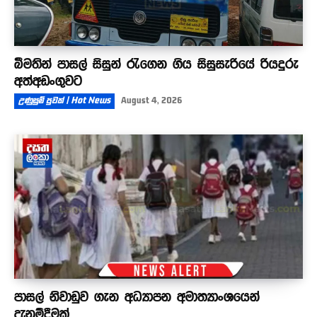
බීමතින් පාසල් සිසුන් රැගෙන ගිය සිසුසැරියේ රියදුරු
අත්අඩංගුවට
උණුසුම් පුවත් | Hot News
August 4, 2026
පාසල් නිවාඩුව ගැන අධ්‍යාපන අමාත්‍යාංශයෙන්
දැනුම්දීමක්