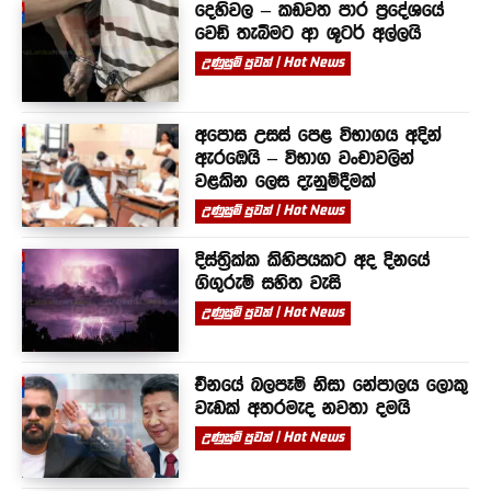
දෙහිවල – කඩවත පාර ප්‍රදේශයේ
වෙඩි තැබීමට ආ ශූටර් අල්ලයි
උණුසුම් පුවත් | Hot News
අපොස උසස් පෙළ විභාගය අදින්
ඇරඹෙයි – විභාග වංචාවලින්
වළකින ලෙස දැනුම්දීමක්
උණුසුම් පුවත් | Hot News
දිස්ත්‍රික්ක කිහිපයකට අද දිනයේ
ගිගුරුම් සහිත වැසි
උණුසුම් පුවත් | Hot News
චීනයේ බලපෑම් නිසා නේපාලය ලොකු
වැඩක් අතරමැද නවතා දමයි
උණුසුම් පුවත් | Hot News