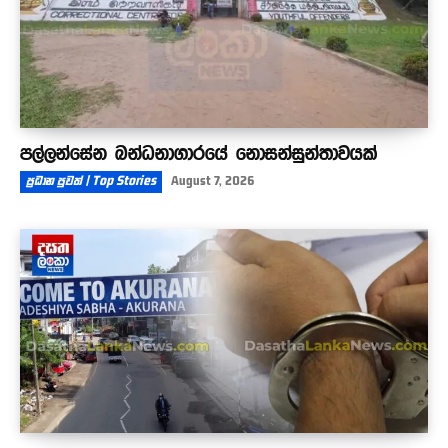
පල්ලන්සේන බන්ධනාගාරයේ නොසන්සුන්තාවයක්
ප්‍රධාන පුවත් | Top Stories
August 7, 2026