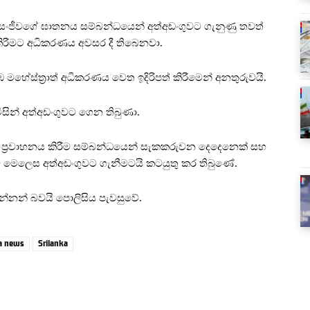
සංජීවගේ ඝාතනය සම්බන්ධයෙන් අත්අඩංගුවට ගැනුණු තවත්
කිරීමට අධිකරණය අවසර දී තිබෙනවා.
මහේස්ත්‍රාත් අධිකරණය වෙත ඉදිරිපත් කිරීමෙන් අනතුරුවයි.
න් අත්අඩංගුවට ගෙන තිබුණා.
 ප්‍රවාහනය කිරීම සම්බන්ධයෙන් සැකකරුවන දෙදෙනෙක් සහ
ව මෙලෙස අත්අඩංගුවට ගැනීමටයි කටයුතු කර තිබුණේ.
න්නන් බවයි පොලිසිය පැවසුවේ.
ka news
Srilanka