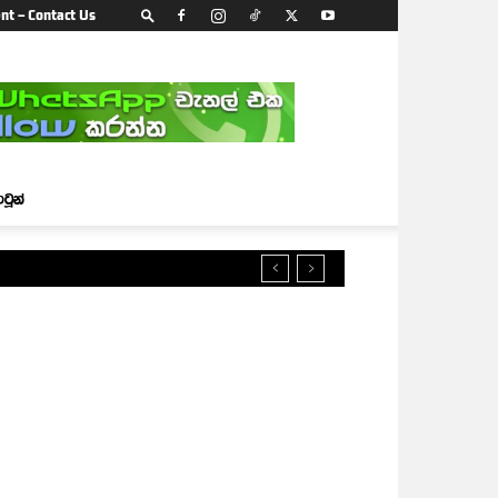
nt – Contact Us
ාටූන්