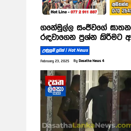
ගනේමුල්ල සංජීවගේ ඝාතන
රඳවාගෙන ප්‍රශ්න කිරීමට
උණුසුම් පුවත් | Hot News
By
Dasatha News 4
February 23, 2025