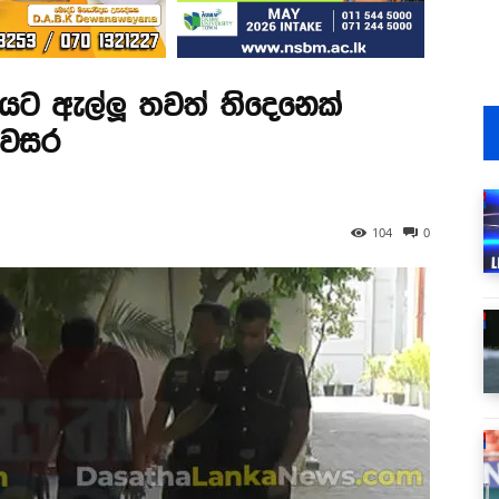
යට ඇල්ලූ තවත් තිදෙනෙක්
 අවසර
104
0