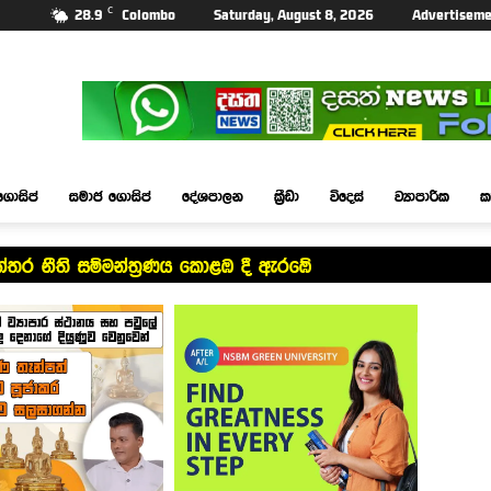
C
28.9
Colombo
Saturday, August 8, 2026
Advertiseme
ගොසිප්
සමාජ ගොසිප්
දේශපාලන
ක්‍රීඩා
විදෙස්
ව්‍යාපාරික
ක
න්තර නීති සම්මන්ත්‍රණය කොළඹ දී ඇරඹේ