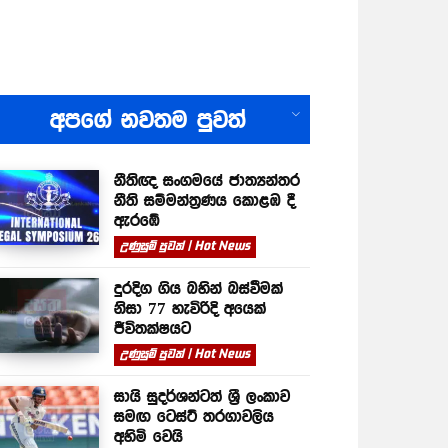
All
අපගේ නවතම පුවත්
නීතිඥ සංගමයේ ජාත්‍යන්තර
නීති සම්මන්ත්‍රණය කොළඹ දී
ඇරඹේ
උණුසුම් පුවත් | Hot News
දුරදිග ගිය බහින් බස්වීමක්
නිසා 77 හැවිරිදි අයෙක්
ජීවිතක්ෂයට
උණුසුම් පුවත් | Hot News
සායි සුදර්ශන්ටත් ශ්‍රී ලංකාව
සමඟ ටෙස්ට් තරගාවලිය
අහිමි වෙයි