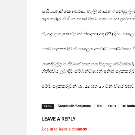
සංවිධානාත්මක අපරාධ කල්ලි නායක ගනේමුල්ල 
සැකකරුවන් තිදෙනෙක් රඳවා තබා ගෙන ප්‍රශ්න 
ඒ, අදාළ සැකකරුවන් තිදෙනා අද (23) දින කොළඹ 
මෙම සැකකරුවන් කොළඹ අපරාධ කොට්ඨාසය විසි
ගනේමුල්ල සංජීවගේ ඝාතනය සිදුකළ වෙඩික්කරු
ගිනිඅවිය ලබාදීම සම්බන්ධයෙන් අනිත් සැකකරු
මෙම සැකකරුවන් 19, 22 සහ 25 වන වියේ පසුව
Ganemulla Sanjeewa
lka
news
sri lan
TAGS
LEAVE A REPLY
Log in to leave a comment