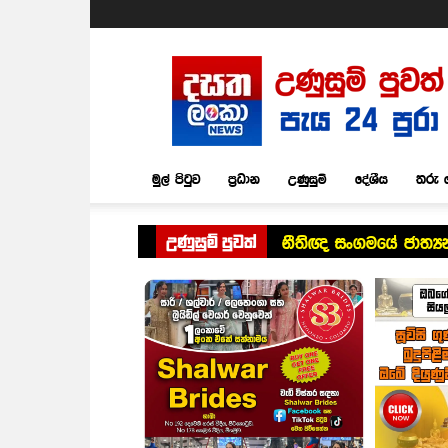
Dasatha
Lanka
News
මුල් පිටුව
ප්‍රධාන
උණුසුම්
දේශීය
තරු 
උණුසුම් පුවත්
නීතිඥ සංගමයේ ජාත්‍ය