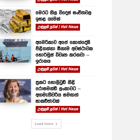
මෙරට නිල විදෙස් සංචිතවල
ඉහළ යෑමක්
උණුසුම් පුවත් | Hot News
අමෙරිකාව අපේ කොන්දේසි
පිළිගන්නා ඕනෑම අවස්ථාවක
හොර්මුස් විවෘත කරනවා –
ඉරානය
උණුසුම් පුවත් | Hot News
ප්‍රකට හොලිවුඩ් නිළි
රොසමන්ඩ් ලංකාවට –
අගමැතිවරිය සමඟත්
සාකච්ඡාවක්
උණුසුම් පුවත් | Hot News
Load more