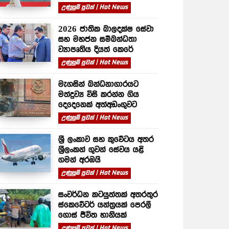
උණුසුම් පුවත් | Hot News
2026 ජාතික බාලදක්ෂ සේවා
සහ මහජන සම්බන්ධතා
ව්‍යාපෘතිය දියත් කෙරේ
උණුසුම් පුවත් | Hot News
මැගසින් බන්ධනාගාරයට
මත්ද්‍රව්‍ය විසි කරන්න ගිය
දෙදෙනෙක් අත්අඩංගුවට
උණුසුම් පුවත් | Hot News
ශ්‍රී ලංකාව සහ කුවේටය අතර
ශ්‍රීලංකන් ගුවන් සේවය යළි
ගමන් අරඹයි
උණුසුම් පුවත් | Hot News
සංවර්ධන කටයුත්තක් අතරතුර
ස්කෙවේටර් යන්ත්‍රයක් පෙරලී
ගොස් ජීවිත හානියක්
උණුසුම් පුවත් | Hot News