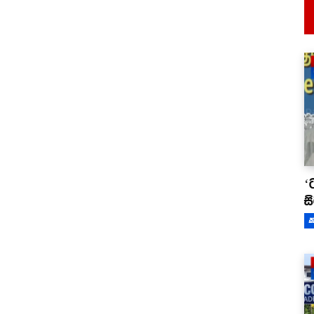
‘
ස
ක