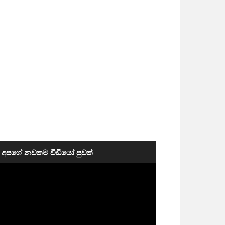
අපගේ නවතම වීඩියෝ පුවත්