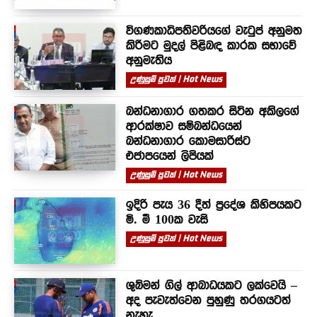
විගණකාධිපතිවරියගේ වැටුප් අනුමත
කිරීමට මුදල් පිළිබඳ කාරක සභාවේ
අනුමැතිය
උණුසුම් පුවත් | Hot News
බන්ධනාගාර ගතකර සිටින අකිලගේ
ආරක්ෂාව සම්බන්ධයෙන්
බන්ධනාගාර කොමසාරිස්ට
එජාපයෙන් ලිපියක්
උණුසුම් පුවත් | Hot News
ඉදිරි පැය 36 දීත් ප්‍රදේශ කිහිපයකට
මි. මී 100ක වැසි
උණුසුම් පුවත් | Hot News
ශුබ්මන් ගිල් ආබාධයකට ලක්වෙයි –
අද පැවැත්වෙන පුහුණු තරගයටත්
නැහැ