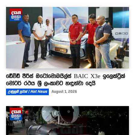
ඩේවිඩ් පීරිස් ඔටෝමොබයිල්ස් BAIC X3e ඉලෙක්ට්‍රික්
මෝටර් රථය ශ්‍රී ලංකාවට හඳුන්වා දෙයි
උණුසුම් පුවත් | Hot News
August 1, 2026