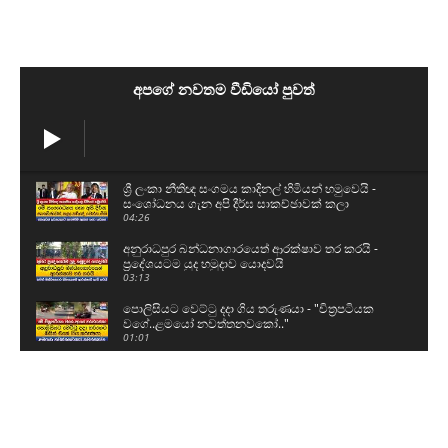
අපගේ නවතම වීඩියෝ පුවත්
ශ්‍රී ලංකා නීතිඥ සංගමය කාදිනල් හිමියන් හමුවෙයි -
සංශෝධනය ගැන අපි දීර්ඝ සාකච්ඡාවක් කලා
04:26
අනුරාධපුර බන්ධනාගාරයෙත් ආරක්ෂාව තර කරයි -
ප්‍රදේශයටම යුද හමුදාව යොදවයි
03:13
පොලිසියට වෙට්ටු දදා ගිය තරුණයා - "චිත්‍රපටියක
වගේ..ළමයෝ නවත්තනවකෝ.."
01:01
මීගමුව ගැටුමට සම්බන්ධන සෙට් එක නැවත
බන්ධනාගාරයට - මුණුත් වහගෙන ගිය හැටි
02:33
"ගෙදර හිටිය මල්ලිව බොරුවට බන්ධනාගාරෙට
ගෙනත් ඇතුලේ තියාගෙන ඉන්නවා"