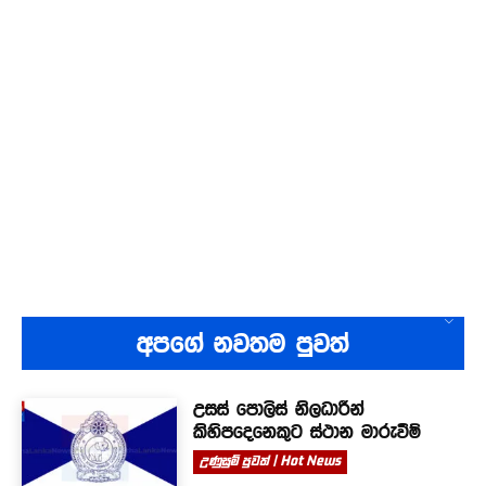
අපගේ නවතම පුවත්
උසස් පොලිස් නිලධාරීන්
කිහිපදෙනෙකුට ස්ථාන මාරුවීම්
උණුසුම් පුවත් | Hot News