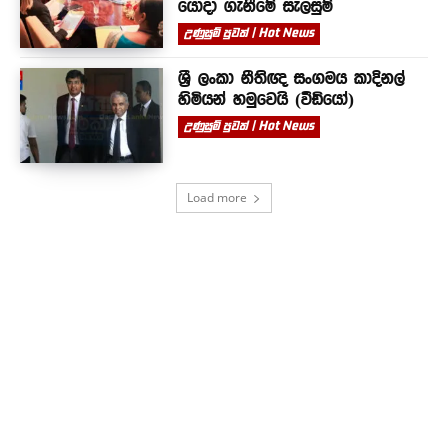
යොදා ගැනීමේ සැලසුම්
උණුසුම් පුවත් | Hot News
ශ්‍රී ලංකා නීතිඥ සංගමය කාදිනල්
හිමියන් හමුවෙයි (වීඩියෝ)
උණුසුම් පුවත් | Hot News
Load more