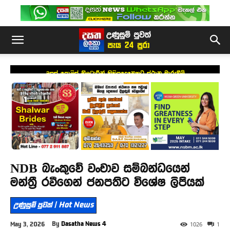
උසස් පොලිස් නිලධාරීන් කිහිපදෙනෙකුට ස්ථාන මාරුවීම්
NDB බැංකුවේ වංචාව සම්බන්ධයෙන්
මන්ත්‍රී රවීගෙන් ජනපතිට විශේෂ ලිපියක්
උණුසුම් පුවත් | Hot News
By
Dasatha News 4
May 3, 2026
1026
1