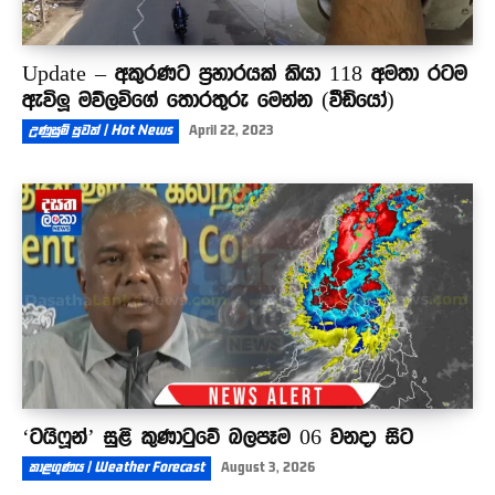
Update – අකුරණට ප්‍රහාරයක් කියා 118 අමතා රටම
ඇවිලූ මව්ලවිගේ තොරතුරු මෙන්න (වීඩියෝ)
උණුසුම් පුවත් | Hot News
April 22, 2023
‘ටයිෆූන්’ සුළි කුණාටුවේ බලපෑම 06 වනදා සිට
කාළගුණය | Weather Forecast
August 3, 2026