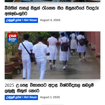
බීමතින් පාසල් සිසුන් රැගෙන ගිය සිසුසැරියේ රියදුරු
අත්අඩංගුවට
උණුසුම් පුවත් | Hot News
August 4, 2026
2025 උ.පෙළ විභාගයට අදාළ විශ්වවිද්‍යාල කඩඉම්
ලකුණු නිකුත් කෙරේ
උණුසුම් පුවත් | Hot News
August 1, 2026