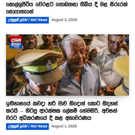
කොල්ලුපිටිය වෙරළට ගොඩගසා තිබිය දී මළ සිරුරක්
සොයාගැනේ
උණුසුම් පුවත් | Hot News
August 2, 2026
ඉතිහාසයේ කවදා හරි මාව නිදොස් කොට නිදහස්
කරයි – හිටපු ආරක්ෂක ලේකම් හේමසිරි, අවසන්
වරට අධිකරණයේ දී කළ අනාවරණය
උණුසුම් පුවත් | Hot News
August 1, 2026