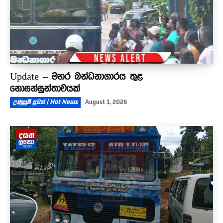
Update – මහර බන්ධනාගාරය තුළ
නොසන්සුන්තාවයක්
උණුසුම් පුවත් | Hot News
August 1, 2026