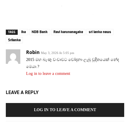
lka
NDB Bank
Ravi karunanayake
sri lanka news
TAGS
Srilanka
Robin
May 3, 2026 At 5:05 pm
2015 මහ බැංකු වංචාවට චෝදනා ලැබූ චූදිතයෙක් නේද
මෙයා.?
Log in to leave a comment
LEAVE A REPLY
LOG IN TO LEAVE A COMMENT