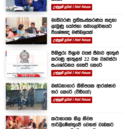
උණුසුම් පුවත් | Hot News
මැතිවරණ ප්‍රතිසංස්කරණය සඳහා
ලැබුණු යෝජනා සමාලෝචනයට
විශේෂඥ මණ්ඩලයක්
උණුසුම් පුවත් | Hot News
විනිසුරු විශ්‍රාම වයස් සීමාව ඇතුළු
කරුණු ඇතුළත් 22 වන ව්‍යවස්ථා
සංශෝධනය ගැසට් කෙරේ
උණුසුම් පුවත් | Hot News
බන්ධනාගාර කිහිපයක ආරක්ෂාව
තර කෙරේ (වීඩියෝ)
උණුසුම් පුවත් | Hot News
කථානායක නිල නිවස
පාර්ලිමේන්තුවේ වෙනත් වැඩකට