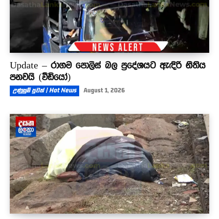
Update – රාගම පොලිස් බල ප්‍රදේශයට ඇඳිරි නීතිය
පනවයි (වීඩියෝ)
උණුසුම් පුවත් | Hot News
August 1, 2026