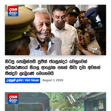
හිටපු පොලිස්පති පූජිත් ජයසුන්දර වෙනුවෙන්
අධිකරණයේ සියලු ආලෝක පහන් නිවා දමා අවසන්
තීන්දුව ලැබුණේ මෙහෙමයි
උණුසුම් පුවත් | Hot News
August 1, 2026