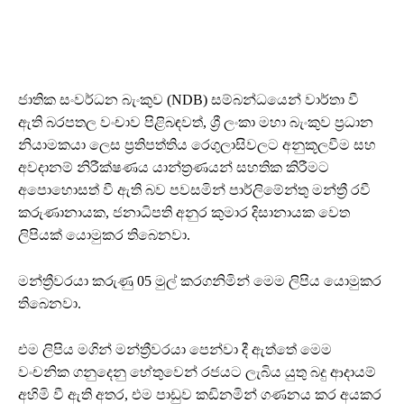
ජාතික සංවර්ධන බැංකුව (NDB) සම්බන්ධයෙන් වාර්තා වී
ඇති බරපතල වංචාව පිළිබඳවත්, ශ්‍රී ලංකා මහා බැංකුව ප්‍රධාන
නියාමකයා ලෙස ප්‍රතිපත්තිය රෙගුලාසිවලට අනුකූලවීම සහ
අවදානම් නිරීක්ෂණය යාන්ත්‍රණයන් සහතික කිරීමට
අපොහොසත් වී ඇති බව පවසමින් පාර්ලිමේන්තු මන්ත්‍රී රවී
කරුණානායක, ජනාධිපති අනුර කුමාර දිසානායක වෙත
ලිපියක් යොමුකර තිබෙනවා.
මන්ත්‍රීවරයා කරුණු 05 මුල් කරගනිමින් මෙම ලිපිය යොමුකර
තිබෙනවා.
එම ලිපිය මගින් මන්ත්‍රීවරයා පෙන්වා දී ඇත්තේ මෙම
වංචනික ගනුදෙනු හේතුවෙන් රජයට ලැබිය යුතු බදු ආදායම්
අහිමි වී ඇති අතර, එම පාඩුව කඩිනමින් ගණනය කර අයකර