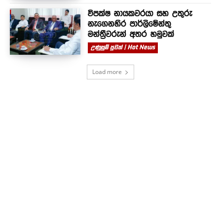
විපක්ෂ නායකවරයා සහ උතුරු
නැගෙනහිර පාර්ලිමේන්තු
මන්ත්‍රීවරුන් අතර හමුවක්
උණුසුම් පුවත් | Hot News
Load more