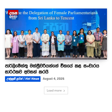
පාර්ලිමේන්තු මන්ත්‍රීවරියන්ගේ චීනයේ කළ සංචාරය
සාර්ථකව අවසන් කරයි
උණුසුම් පුවත් | Hot News
August 4, 2026
Load more