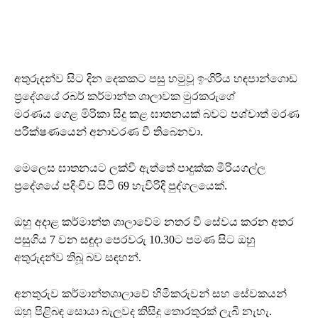
අතුරුදන්ව සිට දින දෙකකට පසු හමුවූ ඉංගිරිය හඳපාන්ගොඩ
ප්‍රදේශයේ රබර් කර්මාන්ත ශාලාවක මුරකරුගේ
මරණය ගෙළ මිරිකා සිදු කළ ඝාතනයක් බවට පශ්චාත් මරණ
පරීක්ෂණයෙන් අනාවරණ වී තිබෙනවා.
මෙලෙස ඝාතනයට ලක්වී ඇත්තේ පාදුක්ක මීරියගල්ල
ප්‍රදේශයේ පදිංචිව සිටි 69 හැවිරිදි පුද්ගලයෙක්.
ඔහු අදාළ කර්මාන්ත ශාලාවේම නතර වී සේවය කරන අතර
පසුගිය 7 වන සඳුදා පෙරවරු 10.30ට පමණ සිට ඔහු
අතුරුදන්ව තිබූ බව සඳහන්.
අනතුරුව කර්මාන්තශාලාවේ හිමිකරුවන් සහ සේවකයන්
ඔහු පිළිබඳ සොයා බැලුවද කිසිදු තොරතුරක් ලැබී නැහැ.