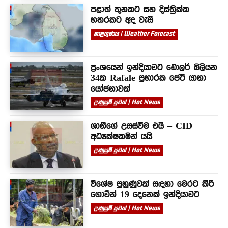
පළාත් තුනකට සහ දිස්ත්‍රික්ක
හතරකට අද වැසි
කාළගුණය | Weather Forecast
ප්‍රංශයෙන් ඉන්දියාවට ඩොලර් බිලියන
34ක Rafale ප්‍රහාරක ජෙට් යානා
යෝජනාවක්
උණුසුම් පුවත් | Hot News
ශානිගේ උසස්වීම එයි – CID
අධ්‍යක්ෂකමින් යයි
උණුසුම් පුවත් | Hot News
විශේෂ පුහුණුවක් සඳහා මෙරට කිරි
ගොවීන් 19 දෙනෙක් ඉන්දියාවට
උණුසුම් පුවත් | Hot News