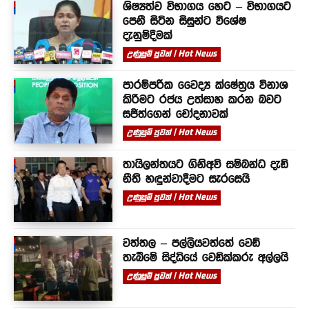
ශිෂ්‍යත්ව විභාගය හෙට – විභාගයට
පෙනී සිටින සිසුන්ට විශේෂ
දැනුම්දීමක්
උණුසුම් පුවත් | Hot News
පාරම්පරික වෛද්‍ය ක්ෂේත්‍රය විනාශ
කිරීමට රජය උත්සාහ කරන බවට
සජිත්ගෙන් චෝදනාවක්
උණුසුම් පුවත් | Hot News
තායිලන්තයට ගිනිඅවි සම්බන්ධ දැඩි
නීති හඳුන්වාදීමට සැරසෙයි
උණුසුම් පුවත් | Hot News
වත්තල – පල්ලියවත්තේ වෙඩි
තැබීමේ සිද්ධියේ වෙඩික්කරු අල්ලයි
උණුසුම් පුවත් | Hot News