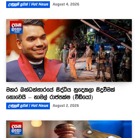
උණුසුම් පුවත් | Hot News
August 4, 2026
මහර බන්ධන්ගාරයේ සිද්ධිය හුදෙකලා සිදුවීමක්
නොවෙයි – නාමල් රාජපක්ෂ (වීඩියෝ)
උණුසුම් පුවත් | Hot News
August 2, 2026