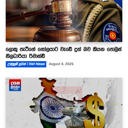
ලොකු පැටීගේ ගෝලයාට වැඩේ දුන් බව කියන පොලිස්
නිලධාරියා රිමාන්ඩ්
උණුසුම් පුවත් | Hot News
August 4, 2026