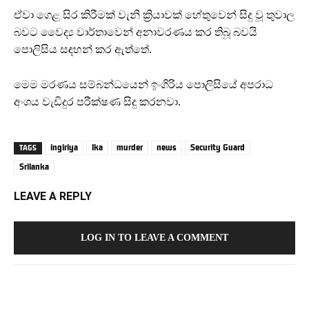
ඒවා ගෙළ සිර කිරීමක් වැනි ක්‍රියාවක් හේතුවෙන් සිදු වූ තුවාල
බවට වෛද්‍ය වාර්තාවෙන් අනාවරණය කර තිබූ බවයි
පොලිසිය සඳහන් කර ඇත්තේ.
මෙම මරණය සම්බන්ධයෙන් ඉංගිරිය පොලිසියේ අපරාධ
අංශය වැඩිදුර පරීක්ෂණ සිදු කරනවා.
ingiriya
lka
murder
news
Security Guard
TAGS
Srilanka
LEAVE A REPLY
LOG IN TO LEAVE A COMMENT