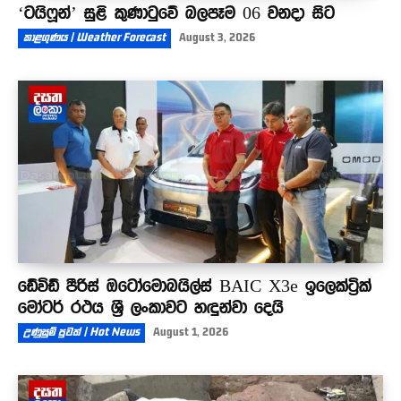
‘ටයිෆූන්’ සුළි කුණාටුවේ බලපෑම 06 වනදා සිට
කාළගුණය | Weather Forecast
August 3, 2026
ඩේවිඩ් පීරිස් ඔටෝමොබයිල්ස් BAIC X3e ඉලෙක්ට්‍රික්
මෝටර් රථය ශ්‍රී ලංකාවට හඳුන්වා දෙයි
උණුසුම් පුවත් | Hot News
August 1, 2026