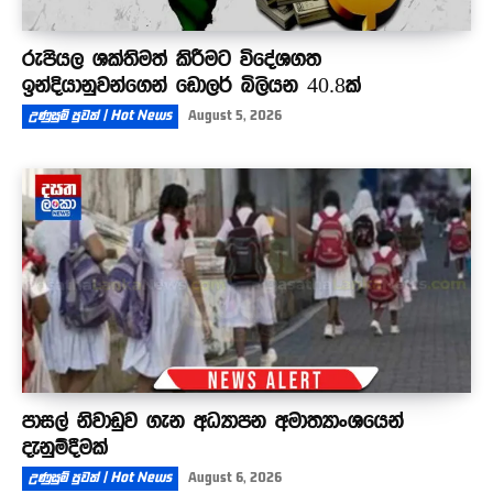
රුපියල ශක්තිමත් කිරීමට විදේශගත
ඉන්දියානුවන්ගෙන් ඩොලර් බිලියන 40.8ක්
උණුසුම් පුවත් | Hot News
August 5, 2026
පාසල් නිවාඩුව ගැන අධ්‍යාපන අමාත්‍යාංශයෙන්
දැනුම්දීමක්
උණුසුම් පුවත් | Hot News
August 6, 2026