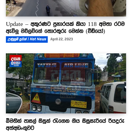
Update – අකුරණට ප්‍රහාරයක් කියා 118 අමතා රටම
ඇවිලූ මව්ලවිගේ තොරතුරු මෙන්න (වීඩියෝ)
උණුසුම් පුවත් | Hot News
April 22, 2023
බීමතින් පාසල් සිසුන් රැගෙන ගිය සිසුසැරියේ රියදුරු
අත්අඩංගුවට