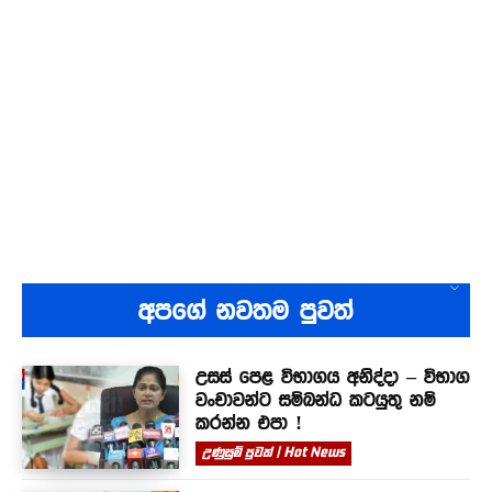
අපගේ නවතම පුවත්
උසස් පෙළ විභාගය අනිද්දා – විභාග
වංචාවන්ට සම්බන්ධ කටයුතු නම්
කරන්න එපා !
උණුසුම් පුවත් | Hot News