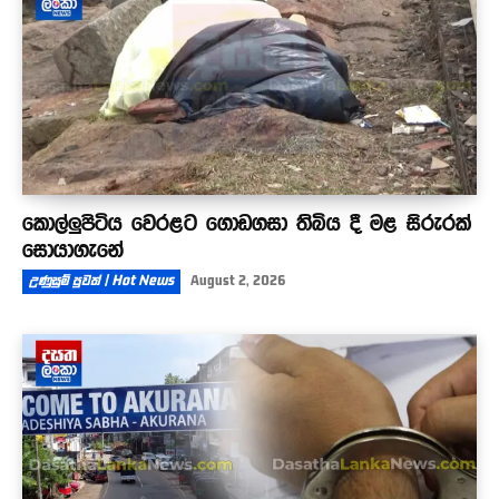
කොල්ලුපිටිය වෙරළට ගොඩගසා තිබිය දී මළ සිරුරක්
සොයාගැනේ
උණුසුම් පුවත් | Hot News
August 2, 2026