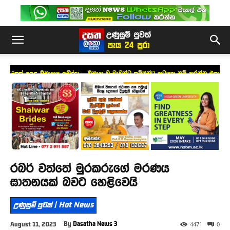
උසස් පෙළ විභාගය අනිද්දා – විභාග වංචාවන්ට සම්බන්ධ කටයුතු නම් කරන්න එපා
!
රබර් වත්තේ මුරකරුගේ මරණය
ඝාතනයක් බවට හෙළිවෙයි
උණුසුම් පුවත් | Hot News
By
Dasatha News 3
August 11, 2023
4471
0