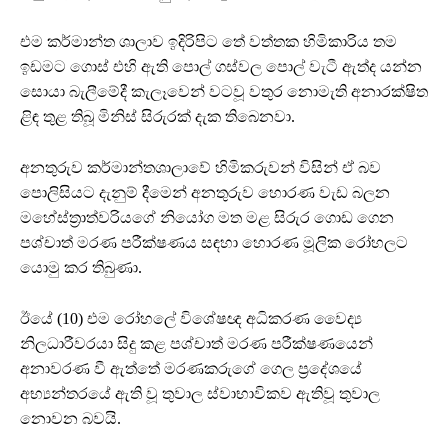
එම කර්මාන්ත ශාලාව ඉදිරිපිට තේ වත්තක හිමිකාරිය තම
ඉඩමට ගොස් එහි ඇති පොල් ගස්වල පොල් වැටී ඇත්ද යන්න
සොයා බැලීමේදී කැලෑවෙන් වටවූ වතුර නොමැති අනාරක්ෂිත
ළිඳ තුළ තිබූ මිනිස් සිරුරක් දැක තිබෙනවා.
අනතුරුව කර්මාන්තශාලාවේ හිමිකරුවන් විසින් ඒ බව
පොලිසියට දැනුම් දීමෙන් අනතුරුව හොරණ වැඩ බලන
මහේස්ත්‍රාත්වරියගේ නියෝග මත මළ සිරුර ගොඩ ගෙන
පශ්චාත් මරණ පරීක්ෂණය සඳහා හොරණ මූලික රෝහලට
යොමු කර තිබුණා.
ඊයේ (10) එම රෝහලේ විශේෂඥ අධිකරණ වෛද්‍ය
නිලධාරීවරයා සිදු කළ පශ්චාත් මරණ පරීක්ෂණයෙන්
අනාවරණ වී ඇත්තේ මරණකරුගේ ගෙල ප්‍රදේශයේ
අභ්‍යන්තරයේ ඇති වූ තුවාල ස්වාභාවිකව ඇතිවූ තුවාල
නොවන බවයි.