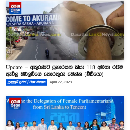
Update – අකුරණට ප්‍රහාරයක් කියා 118 අමතා රටම
ඇවිලූ මව්ලවිගේ තොරතුරු මෙන්න (වීඩියෝ)
උණුසුම් පුවත් | Hot News
April 22, 2023