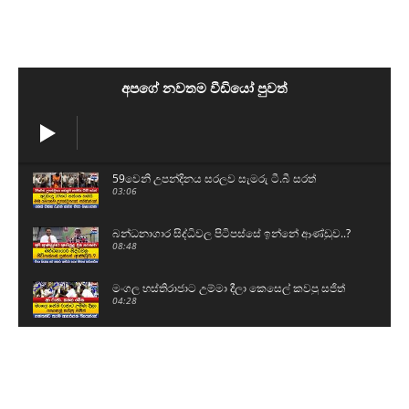
අපගේ නවතම වීඩියෝ පුවත්
59වෙනි උපන්දිනය සරලව සැමරු ටී.බී සරත්
03:06
බන්ධනාගාර සිද්ධිවල පිටිපස්සේ ඉන්නේ ආණ්ඩුව..?
08:48
මංගල හස්තිරාජාට උම්මා දීලා කෙසෙල් කවපු සජිත්
04:28
5 වසරේ ශිෂ්‍යත්වය නැතිකරන්න එපා - මේ වගේ
විභාග තියන්න ඕනේ
01:26
හිටපු පොලිස්පති පූජිත් ජයසුන්දරට සෙත්පතා විශේෂ