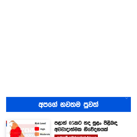
අපගේ නවතම පුවත්
පළාත් 05කට තද සුළං පිළිබඳ
අවවාදාත්මක නිවේදනයක්