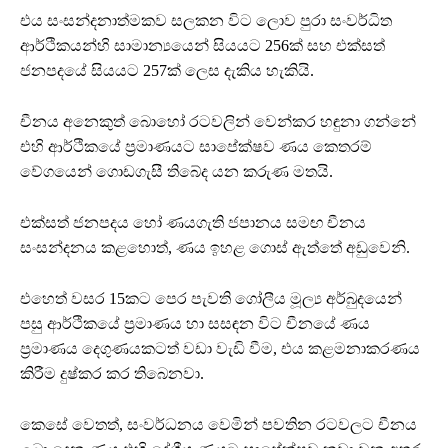
එය සංසන්දනාත්මකව සලකන විට ලොව පුරා සංවර්ධිත
ආර්ථිකයන්හි සාමාන්‍යයෙන් සියයට 256ක් සහ එක්සත්
ජනපදයේ සියයට 257ක් ලෙස දැකිය හැකියි.
චීනය අනෙකුත් බොහෝ රටවලින් වෙන්කර හඳුනා ගන්නේ
එහි ආර්ථිකයේ ප්‍රමාණයට සාපේක්ෂව ණය කෙතරම්
වේගයෙන් ගොඩගැසී තිබේද යන කරුණ මතයි.
එක්සත් ජනපදය හෝ ණයගැති ජපානය සමඟ චීනය
සංසන්දනය කළහොත්, ණය ඉහළ ගොස් ඇත්තේ අඩුවෙනි.
එහෙත් වසර 15කට පෙර පැවති ගෝලීය මූල්‍ය අර්බුදයෙන්
පසු ආර්ථිකයේ ප්‍රමාණය හා සසඳන විට චීනයේ ණය
ප්‍රමාණය දෙගුණයකටත් වඩා වැඩි වීම, එය කළමනාකරණය
කිරීම දුෂ්කර කර තිබෙනවා.
කෙසේ වෙතත්, සංවර්ධනය වෙමින් පවතින රටවලට චීනය