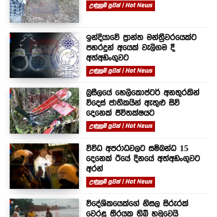
උණුසුම් පුවත් | Hot News
ඉන්දියාවේ ප්‍රාන්ත මන්ත්‍රීවරයෙක්ට
පහරදුන් අයෙක් වැලිගම දී
අත්අඩංගුවට
උණුසුම් පුවත් | Hot News
බ්‍රසීලයේ හෙලිකොප්ටර් අනතුරකින්
විදෙස් ජාතිකයින් ඇතුළු සිව්
දෙනෙක් ජීවිතක්ෂයට
උණුසුම් පුවත් | Hot News
විවිධ අපරාධවලට සම්බන්ධ 15
දෙනෙක් ඊයේ දිනයේ අත්අඩංගුවට
අරන්
උණුසුම් පුවත් | Hot News
විදේශිකයෙක්ගේ නිසල සිරුරක්
වෙරළ තීරයක තිබී හමුවෙයි