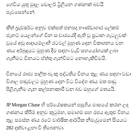
ගෙවිය යුතු මුදල ඩොලර් ට්‍රිලියන ගණනක් බවයි
පැවසෙන්නේ.
කීත් බ්‍රැඩ්ෂර්ට අනුව එක්සත් ජනපද භාණ්ඩාගාර ලේකම්
ජැනට් යෙලන්ගේ චීන සංචාරයේදී ඇති වූ ප්‍රධාන ගැටලුවක්
වූයේ අඩු ආදායම්ලාභී රටවල් මුහුණ දෙන විකාශනය වන
ණය අර්බුදයට මුහුණ දීම සඳහා වැඩි සහයෝගයක් ලබා
ගැනීමට චීනයට ඒත්තු ගැන්වීමට නොහැකිවීමයි.
චීනයේ රාජ්‍ය පාලිත බැංකු පද්ධතිය චීනය තුළ ණය සඳහා වඩා
විශාල පාඩුවලට මුහුණ දෙන විට විදේශ ණය මත පාඩු
පිළිගැනීම ගැන කල්පනාකාරී වන බව ඔහුගේ මතයයි.
JP Morgan Chase හි පර්යේෂකයන් පසුගිය මාසයේ කරන ලද
ගණනය කිරීම් අනුව කුටුම්භ, සමාගම් සහ රජය ඇතුළු චීනය
තුළ සමස්ත ණය රටේ වාර්ෂික ආර්ථික නිමැවුමෙන් සියයට
282 දක්වා ළඟා වී තිබෙනවා.