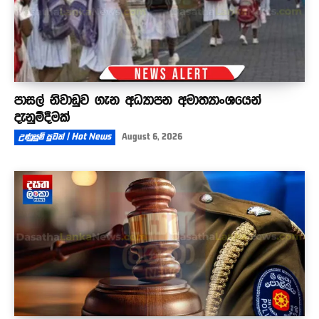
පාසල් නිවාඩුව ගැන අධ්‍යාපන අමාත්‍යාංශයෙන්
දැනුම්දීමක්
උණුසුම් පුවත් | Hot News
August 6, 2026