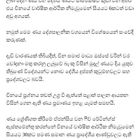
ලබා දෙන ණය එහි දේශීය ණයට සාපේක්ෂව කුඩා වන අතර
එය චීනයේ වාර්ෂික ආර්ථික නිමැවුමෙන් සියයට 6කටත් වඩා
අඩු අගයක්.
නමුත් මෙම ණය දේශපාලනික වශයෙන් විශේෂයෙන් සංවේදී
කරුණක්.
දැඩි වාරණයක් තිබියදීත්, චීන සමාජ මාධ්‍ය ඔස්සේ වරින් වර
චෝදනා මතු කරනු ලැබුවේ බැංකු විසින් මුදල් ණයට දිය යුතුව
තිබුණේ විදේශයන්ට නොව දේශීය දුප්පත් කුටුම්භවලට සහ
ප්‍රදේශවලට බවයි.
චීනයේ ප්‍රශ්නය තවත් උග්‍ර වී ඇත්තේ පළාත් පාලන ආයතන
විසින් ගෙන ඇති ණය ප්‍රමාණය ඉහළ යෑමත් සමඟයි.
ණය ශ්‍රේණිගත කිරීමේ ඒජන්සිය වන ෆිච් රේටින්ග්ස්
ඇස්තමේන්තු කරන්නේ චීනයේ වාර්ෂික ආර්ථික නිමැවුමෙන්
සියයට 30කට පමණ සමාන ණය ප්‍රාදේශීය ආණ්ඩුවලට ඇති