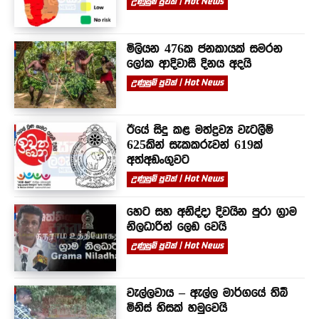
උණුසුම් පුවත් | Hot News
මිලියන 476ක ජනකායක් සමරන
ලෝක ආදිවාසී දිනය අදයි
උණුසුම් පුවත් | Hot News
ඊයේ සිදු කළ මත්ද්‍රව්‍ය වැටලීම්
625කින් සැකකරුවන් 619ක්
අත්අඩංගුවට
උණුසුම් පුවත් | Hot News
හෙට සහ අනිද්දා දිවයින පුරා ග්‍රාම
නිලධාරින් ලෙඩ වෙයි
උණුසුම් පුවත් | Hot News
වැල්ලවාය – ඇල්ල මාර්ගයේ තිබී
මිනිස් හිසක් හමුවෙයි