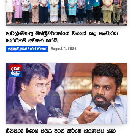
පාර්ලිමේන්තු මන්ත්‍රීවරියන්ගේ චීනයේ කළ සංචාරය
සාර්ථකව අවසන් කරයි
උණුසුම් පුවත් | Hot News
August 4, 2026
විනිසුරු විශ්‍රාම වයස දිර්ඝ කිරීමේ තීරණයට මහා