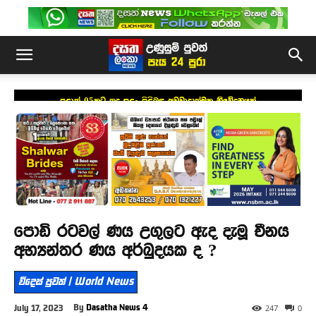
පළාත් 05කට තද සුළං පිළිබඳ අවවාදාත්මක නිවේදනයක්
පොඩි රටවල් ණය උගුලට ඇද දැමූ චීනය
අභ්‍යන්තර ණය අර්බුදයක ද ?
විදෙස් පුවත් | World News
By
Dasatha News 4
July 17, 2023
247
0