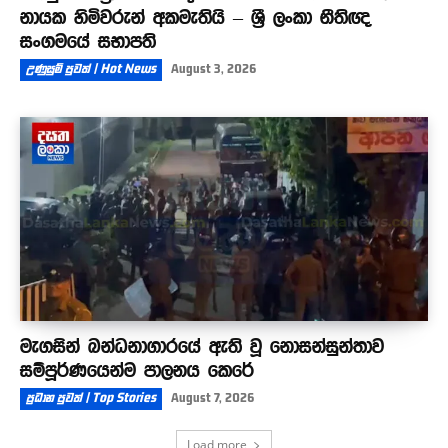
නායක හිමිවරුන් අකමැතියි – ශ්‍රී ලංකා නීතිඥ
සංගමයේ සභාපති
උණුසුම් පුවත් | Hot News
August 3, 2026
මැගසින් බන්ධනාගාරයේ ඇති වූ නොසන්සුන්තාව
සම්පූර්ණයෙන්ම පාලනය කෙරේ
ප්‍රධාන පුවත් | Top Stories
August 7, 2026
Load more