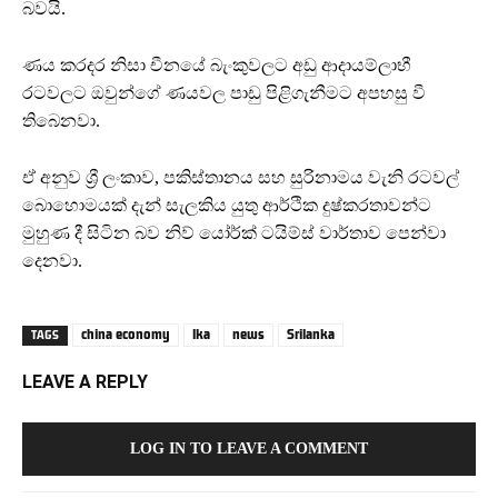
බවයි.
ණය කරදර නිසා චීනයේ බැංකුවලට අඩු ආදායම්ලාභී
රටවලට ඔවුන්ගේ ණයවල පාඩු පිළිගැනීමට අපහසු වී
තිබෙනවා.
ඒ අනුව ශ්‍රී ලංකාව, පකිස්තානය සහ සුරිනාමය වැනි රටවල්
බොහොමයක් දැන් සැලකිය යුතු ආර්ථික දුෂ්කරතාවන්ට
මුහුණ දී සිටින බව නිව් යෝර්ක් ටයිම්ස් වාර්තාව පෙන්වා
දෙනවා.
china economy
lka
news
Srilanka
TAGS
LEAVE A REPLY
LOG IN TO LEAVE A COMMENT