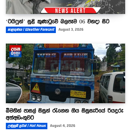
‘ටයිෆූන්’ සුළි කුණාටුවේ බලපෑම 06 වනදා සිට
කාළගුණය | Weather Forecast
August 3, 2026
බීමතින් පාසල් සිසුන් රැගෙන ගිය සිසුසැරියේ රියදුරු
අත්අඩංගුවට
උණුසුම් පුවත් | Hot News
August 4, 2026