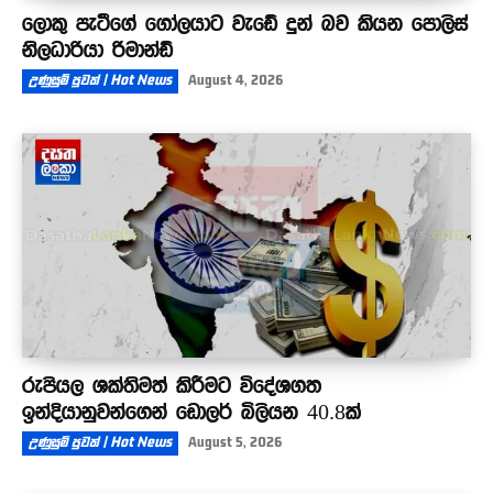
ලොකු පැටීගේ ගෝලයාට වැඩේ දුන් බව කියන පොලිස්
නිලධාරියා රිමාන්ඩ්
උණුසුම් පුවත් | Hot News
August 4, 2026
රුපියල ශක්තිමත් කිරීමට විදේශගත
ඉන්දියානුවන්ගෙන් ඩොලර් බිලියන 40.8ක්
උණුසුම් පුවත් | Hot News
August 5, 2026