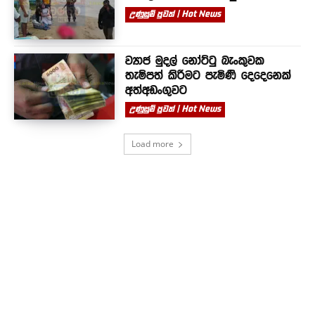
උණුසුම් පුවත් | Hot News
ව්‍යාජ මුදල් නෝට්ටු බැංකුවක
තැම්පත් කිරීමට පැමිණි දෙදෙනෙක්
අත්අඩංගුවට
උණුසුම් පුවත් | Hot News
Load more