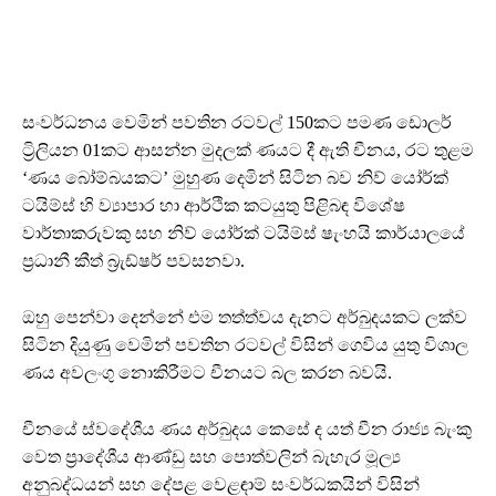
සංවර්ධනය වෙමින් පවතින රටවල් 150කට පමණ ඩොලර්
ට්‍රිලියන 01කට ආසන්න මුදලක් ණයට දී ඇති චීනය, රට තුළම
‘ණය බෝම්බයකට’ මුහුණ දෙමින් සිටින බව නිව් යෝර්ක්
ටයිම්ස් හි ව්‍යාපාර හා ආර්ථික කටයුතු පිළිබඳ විශේෂ
වාර්තාකරුවකු සහ නිව් යෝර්ක් ටයිම්ස් ෂැංහයි කාර්යාලයේ
ප්‍රධානී කීත් බ්‍රැඩ්ෂර් පවසනවා.
ඔහු පෙන්වා දෙන්නේ එම තත්ත්වය දැනට අර්බුදයකට ලක්ව
සිටින දියුණු වෙමින් පවතින රටවල් විසින් ගෙවිය යුතු විශාල
ණය අවලංගු නොකිරීමට චීනයට බල කරන බවයි.
චීනයේ ස්වදේශීය ණය අර්බුදය කෙසේ ද යත් චීන රාජ්‍ය බැංකු
වෙත ප්‍රාදේශීය ආණ්ඩු සහ පොත්වලින් බැහැර මූල්‍ය
අනුබද්ධයන් සහ දේපළ වෙළඳාම් සංවර්ධකයින් විසින්