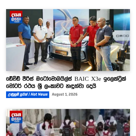
ඩේවිඩ් පීරිස් ඔටෝමොබයිල්ස් BAIC X3e ඉලෙක්ට්‍රික්
මෝටර් රථය ශ්‍රී ලංකාවට හඳුන්වා දෙයි
උණුසුම් පුවත් | Hot News
August 1, 2026