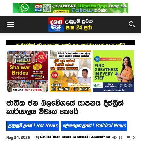
කංජිපානිගේ ප්‍රධාන ගෝලයා ඇතුළු පාතාලයේ තිදෙනෙක් අද ලංකාවට
ජාතික ජන බලවේගයේ යාපනය දිස්ත්‍රික්
කාර්යාලය විවෘත කෙරේ
උණුසුම් පුවත් | Hot News
දේශපාලන පුවත් | Political News
By
Kavika Tharunindu Ashirwad Gamarathne
May 24, 2026
181
0