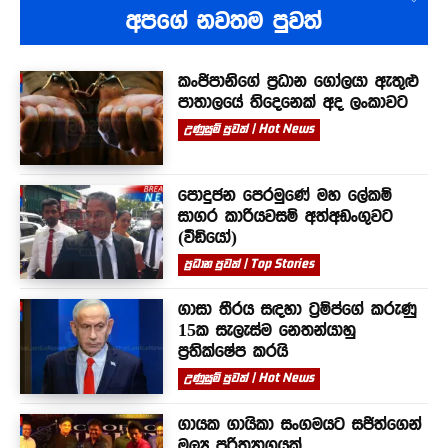
අපගේ නවතම පුවත්
කංජිපානිගේ ප්‍රධාන ගෝලයා ඇතුළු
පාතාලයේ තිදෙනෙක් අද ලංකාවට
උණුසුම් පුවත් | Hot News
පොදුජන පෙරමුණේ මහ ලේකම්
සාගර කාරියවසම් අත්අඩංගුවට
(වීඩියෝ)
ප්‍රධාන පුවත් | Top Stories
ගාසා තීරය සඳහා ට්‍රම්ප්ගේ කරුණු
15ක සැලැස්ම නෙතන්යාහු
ප්‍රතික්ෂේප කරයි
උණුසුම් පුවත් | Hot News
ගායක ගායිකා සංගමයට සජිත්ගෙන්
මූල්‍ය පරිත්‍යාගයක්