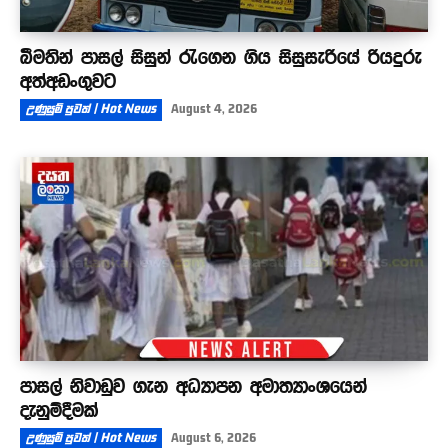
බීමතින් පාසල් සිසුන් රැගෙන ගිය සිසුසැරියේ රියදුරු
අත්අඩංගුවට
උණුසුම් පුවත් | Hot News
August 4, 2026
පාසල් නිවාඩුව ගැන අධ්‍යාපන අමාත්‍යාංශයෙන්
දැනුම්දීමක්
උණුසුම් පුවත් | Hot News
August 6, 2026