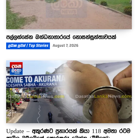
පල්ලන්සේන බන්ධනාගාරයේ නොසන්සුන්තාවයක්
ප්‍රධාන පුවත් | Top Stories
August 7, 2026
Update – අකුරණට ප්‍රහාරයක් කියා 118 අමතා රටම