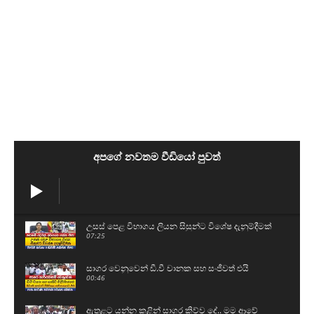
අපගේ නවතම වීඩියෝ පුවත්
උසස් පෙළ විභාගය ලියන සිසුන්ට විශේෂ දැනුම්දීමක්
07:25
සාගර වෙනුවෙන් ඩී.වී චානක සහ සංජීවත් එයි
00:46
ඇතුළට යන්න කළින් සාගර කිව්ව දේ.. මම ආවේ