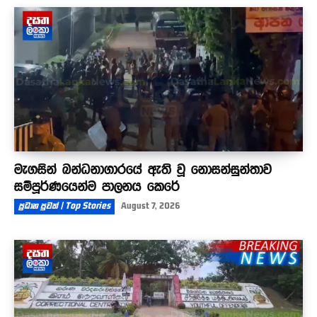
මැගසින් බන්ධනාගාරයේ ඇති වූ නොසන්සුන්තාව
සම්පූර්ණයෙන්ම පාලනය කෙරේ
ප්‍රධාන පුවත් | Top Stories
August 7, 2026