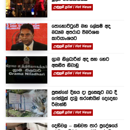
උණුසුම් පුවත් | Hot News
පොහොට්ටුවේ මහ ලේකම් අද
මධ්‍යම අපරාධ විමර්ශන
කාර්යාංශයට
උණුසුම් පුවත් | Hot News
ග්‍රාම නිලධාරීන් අද සහ හෙට
අසනීප නිවාඩු
උණුසුම් පුවත් | Hot News
පූසන්ගේ දිනය දා පූසෙකුට වධ දී
ෆේස්බුක් දැමූ තරුණයින් දෙදෙනා
රිමාන්ඩ්
උණුසුම් පුවත් | Hot News
දෙහිවල – කඩවත පාර ප්‍රදේශයේ