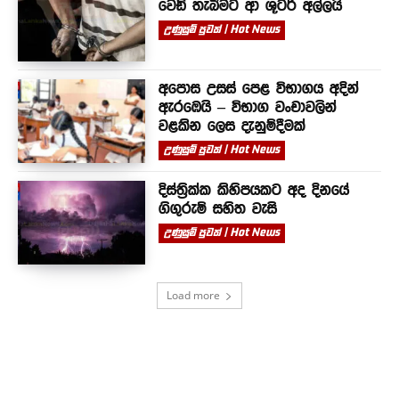
වෙඩි තැබීමට ආ ශූටර් අල්ලයි
උණුසුම් පුවත් | Hot News
අපොස උසස් පෙළ විභාගය අදින්
ඇරඹෙයි – විභාග වංචාවලින්
වළකින ලෙස දැනුම්දීමක්
උණුසුම් පුවත් | Hot News
දිස්ත්‍රික්ක කිහිපයකට අද දිනයේ
ගිගුරුම් සහිත වැසි
උණුසුම් පුවත් | Hot News
Load more