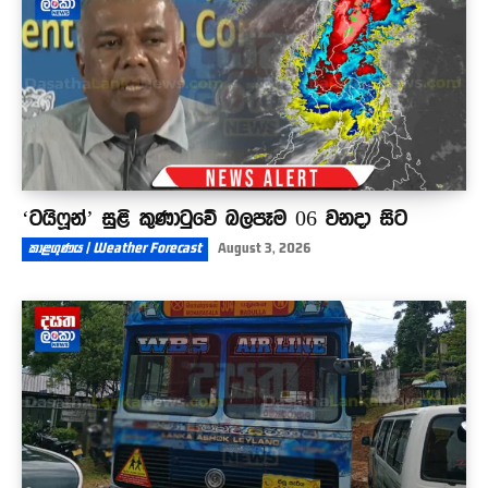
‘ටයිෆූන්’ සුළි කුණාටුවේ බලපෑම 06 වනදා සිට
කාළගුණය | Weather Forecast
August 3, 2026