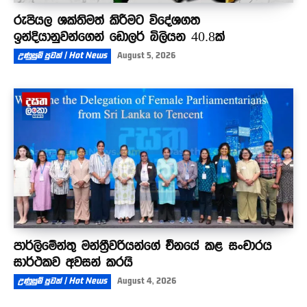
රුපියල ශක්තිමත් කිරීමට විදේශගත
ඉන්දියානුවන්ගෙන් ඩොලර් බිලියන 40.8ක්
උණුසුම් පුවත් | Hot News
August 5, 2026
පාර්ලිමේන්තු මන්ත්‍රීවරියන්ගේ චීනයේ කළ සංචාරය
සාර්ථකව අවසන් කරයි
උණුසුම් පුවත් | Hot News
August 4, 2026