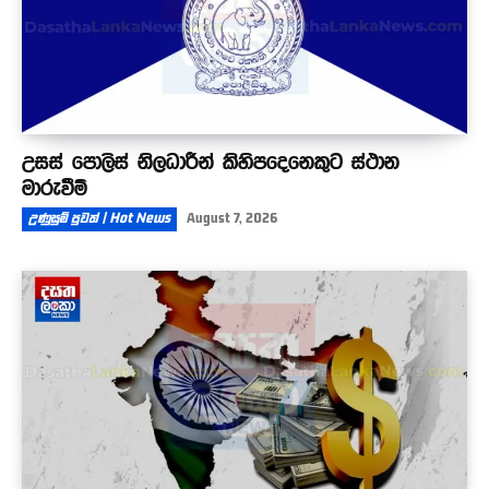
උසස් පොලිස් නිලධාරීන් කිහිපදෙනෙකුට ස්ථාන
මාරුවීම්
උණුසුම් පුවත් | Hot News
August 7, 2026