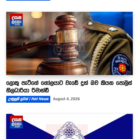
ලොකු පැටීගේ ගෝලයාට වැඩේ දුන් බව කියන පොලිස්
නිලධාරියා රිමාන්ඩ්
උණුසුම් පුවත් | Hot News
August 4, 2026