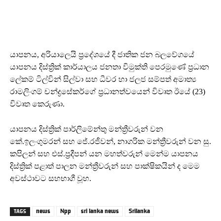
යාපනය, අරියාලෙයි ප්‍රදේශයේ දී ජාතික ජන බලවේගයේ
යාපනය දිස්ත්‍රික් කාර්යාලය ජනතා විමුක්ති පෙරමුණේ ප්‍රධාන
ලේකම් ටිල්වින් සිල්වා සහ ධීවර හා ජලජ සම්පත් අමාත්‍ය
රාමලිංගම් චන්ද්‍රසේකර්ගේ ප්‍රධානත්වයෙන් විවෘත ඊයේ (23)
විවෘත කෙරුණා.
යාපනය දිස්ත්‍රික් පාර්ලිමේන්තු මන්ත්‍රීවරුන් වන
කේ.ඉලංගුමරන් සහ ජේ.රජීවන්, නාගරික මන්ත්‍රීවරුන් වන සු.
කපිලන් සහ එස්.ප්‍රදීපන් යන මහත්වරුන් මෙන්ම යාපනය
දිස්ත්‍රික් පළාත් පාලන මන්ත්‍රීවරුන් සහ පාක්ෂිකයින් ද මෙම
අවස්ථාවට සහභාගී වූහ.
news
Npp
sri lanka news
Srilanka
TAGS