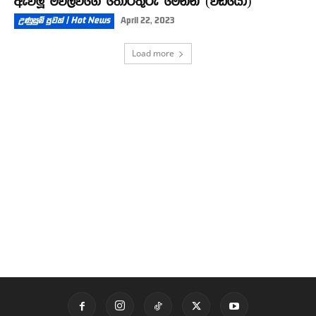
ඇවිලූ මව්ලවිගේ තොරතුරු මෙන්න (වීඩියෝ)
උණුසුම් පුවත් | Hot News
April 22, 2023
Load more