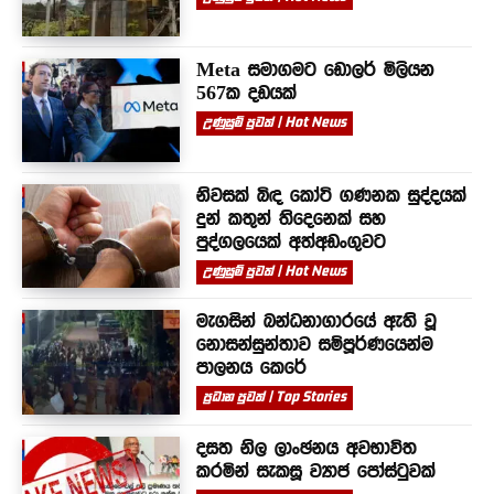
Meta සමාගමට ඩොලර් මිලියන
567ක දඩයක්
උණුසුම් පුවත් | Hot News
නිවසක් බිඳ කෝටි ගණනක සුද්දයක්
දුන් කතුන් තිදෙනෙක් සහ
පුද්ගලයෙක් අත්අඩංගුවට
උණුසුම් පුවත් | Hot News
මැගසින් බන්ධනාගාරයේ ඇති වූ
නොසන්සුන්තාව සම්පූර්ණයෙන්ම
පාලනය කෙරේ
ප්‍රධාන පුවත් | Top Stories
දසත නිල ලාංඡනය අවභාවිත
කරමින් සැකසූ ව්‍යාජ පෝස්ටුවක්