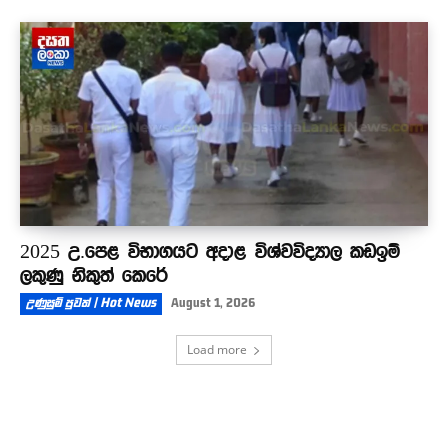
2025 උ.පෙළ විභාගයට අදාළ විශ්වවිද්‍යාල කඩඉම්
ලකුණු නිකුත් කෙරේ
උණුසුම් පුවත් | Hot News
August 1, 2026
Load more