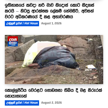
ඉතිහාසයේ කවදා හරි මාව නිදොස් කොට නිදහස්
කරයි – හිටපු ආරක්ෂක ලේකම් හේමසිරි, අවසන්
වරට අධිකරණයේ දී කළ අනාවරණය
උණුසුම් පුවත් | Hot News
August 1, 2026
කොල්ලුපිටිය වෙරළට ගොඩගසා තිබිය දී මළ සිරුරක්
සොයාගැනේ
උණුසුම් පුවත් | Hot News
August 2, 2026