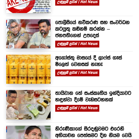
උණුසුම් පුවත් | Hot News
පොලීසියේ නවීකරණ සහ සංවර්ධන
කටයුතු කඩිනම් කරන්න –
ජනපතිගෙන් උපදෙස්
උණුසුම් පුවත් | Hot News
අගෝස්තු මාසයේ දී ලාෆ්ස් ගෑස්
මිලෙත් වෙනසක් නැහැ
උණුසුම් පුවත් | Hot News
තායිවාන තේ සංස්කෘතිය ඉන්දියාවට
හඳුන්වා දීමේ වැඩසටහනක්
උණුසුම් පුවත් | Hot News
හිරුණිකාගේ සිරදඬුවමට එරෙහි
අභියාචන පෙත්සමට දින නියම වෙයි