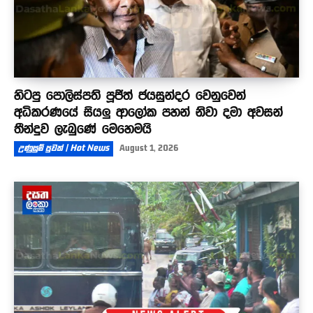
හිටපු පොලිස්පති පූජිත් ජයසුන්දර වෙනුවෙන්
අධිකරණයේ සියලු ආලෝක පහන් නිවා දමා අවසන්
තීන්දුව ලැබුණේ මෙහෙමයි
උණුසුම් පුවත් | Hot News
August 1, 2026