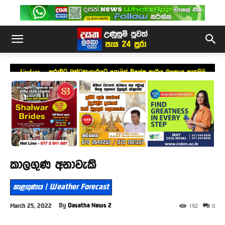
Update – කුරුවිට බන්ධනාගාරයට පොලිස් විශේෂ කාර්ය බලකාය කැඳවයි
කාලගුණ අනාවැකි
කාළගුණය | Weather Forecast
By
Dasatha News 2
March 25, 2022
192
0