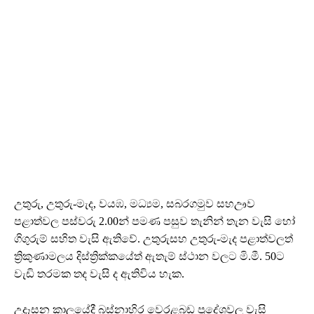
උතුරු, උතුරු-මැද, වයඹ, මධ්‍යම, සබරගමුව සහඌව
පළාත්වල පස්වරු 2.00න් පමණ පසුව තැනින් තැන වැසි හෝ
ගිගුරුම් සහිත වැසි ඇතිවේ. උතුරුසහ උතුරු-මැද පළාත්වලත්
ත්‍රිකුණාමලය දිස්ත්‍රික්කයේත් ඇතැම් ස්ථාන වලට මි.මී. 50ට
වැඩි තරමක තද වැසි ද ඇතිවිය හැක.
උදෑසන කාලයේදී බස්නාහිර වෙරළබඩ ප්‍රදේශවල වැසි