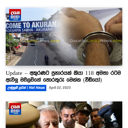
Update – අකුරණට ප්‍රහාරයක් කියා 118 අමතා රටම
ඇවිලූ මව්ලවිගේ තොරතුරු මෙන්න (වීඩියෝ)
උණුසුම් පුවත් | Hot News
April 22, 2023