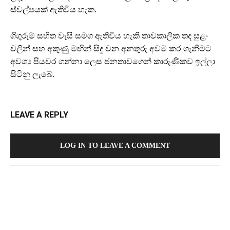
ස්වල්පයක් ඇතිවිය හැක.
ගිගුරුම් සහිත වැසි සමග ඇතිවිය හැකි තාවකාලික තද සුළං
වලින් සහ අකුණු මඟින් සිදු වන අනතුරු අවම කර ගැනීමට
අවශ්‍ය පියවර ගන්නා ලෙස ජනතාවගෙන් කාරුණිකව ඉල්ලා
සිටිනු ලැබේ.
LEAVE A REPLY
LOG IN TO LEAVE A COMMENT