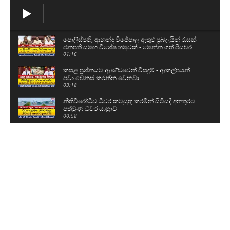
පොලිස්පති, ආනන්ද විජේපාල ඇතුළු ප්‍රබලයින් රැසක්
ජනපති සමඟ විශේෂ හමුවක් - මෙන්න ගත් පියවර
01:16
කසළ ප්‍රශ්නයට ආණ්ඩුවෙන් විසඳුම් - ආකල්පයන්
පවා වෙනස් කරන්න වෙනවා
03:18
නීතිවිරෝධීව ධීවර කටයුතු කරමින් සිටියදී අනතුරට
පත්වුණු ධීවර යාත්‍රාව
00:58
උසස් පෙළ සහ ශිෂ්‍යත්ව විභාගයට බස් යොදවා ඇති
අයුරු මෙන්න - වෙනදා වෙලාවටම තමයි යන්නේ
05:08
ගල් අඟුරු කොමිසමට සාක්ෂි දෙන්න ආ DV චානක
හා කුමාර ජයකොඩි
02:24
අකිල ගැන UNPයෙන් කට අරියි - හොරු අල්ලන
වැඩේ කළේ රනිල්..විහිළු සපයන්න එපා
02:48
රනිල් එකතුවී කතා කළ දේ වජිර හෙළිකරයි - අපේ