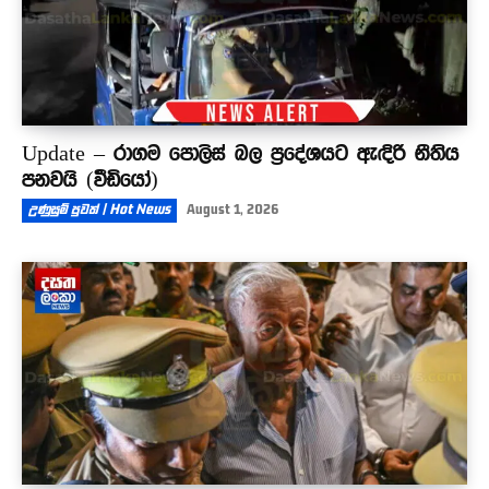
Update – රාගම පොලිස් බල ප්‍රදේශයට ඇඳිරි නීතිය
පනවයි (වීඩියෝ)
උණුසුම් පුවත් | Hot News
August 1, 2026