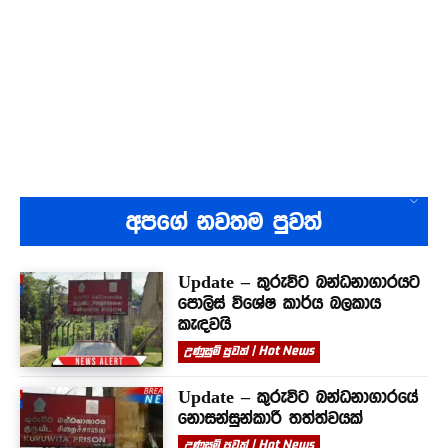
අපගේ නවතම පුවත්
Update – කුරුවිට බන්ධනාගාරයට
පොලිස් විශේෂ කාර්ය බලකාය
කැඳවයි
උණුසුම් පුවත් | Hot News
Update – කුරුවිට බන්ධනාගාරයේ
නොසන්සුන්කාරී තත්ත්වයක්
උණුසුම් පුවත් | Hot News