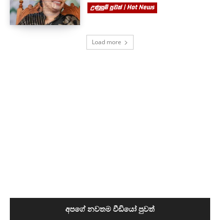
උණුසුම් පුවත් | Hot News
Load more
අපගේ නවතම වීඩියෝ පුවත්