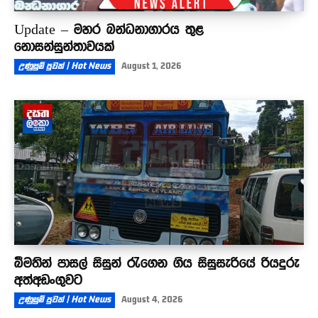
Update – මහර බන්ධනාගාරය තුළ
නොසන්සුන්තාවයක්
උණුසුම් පුවත් | Hot News
August 1, 2026
බීමතින් පාසල් සිසුන් රැගෙන ගිය සිසුසැරියේ රියදුරු
අත්අඩංගුවට
උණුසුම් පුවත් | Hot News
August 4, 2026