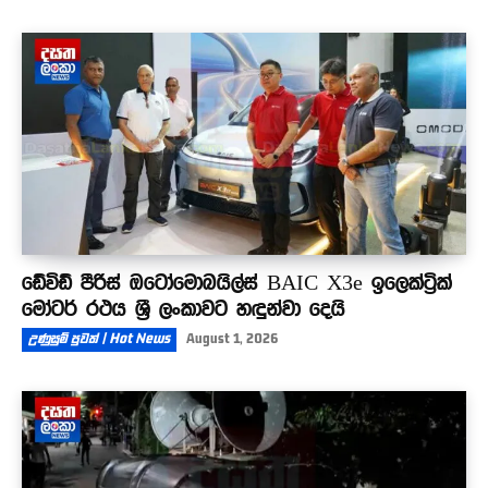
ඩේවිඩ් පීරිස් ඔටෝමොබයිල්ස් BAIC X3e ඉලෙක්ට්‍රික්
මෝටර් රථය ශ්‍රී ලංකාවට හඳුන්වා දෙයි
උණුසුම් පුවත් | Hot News
August 1, 2026